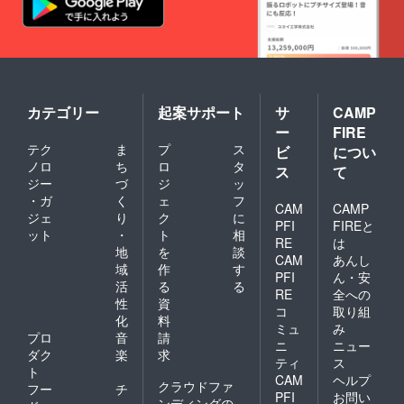
カテゴリー
起案サポート
サ
CAMP
ー
FIRE
テク
ま
プ
ス
ビ
につい
ノロ
ち
ロ
タ
ス
て
ジー
づ
ジ
ッ
・ガ
く
ェ
フ
CAM
CAMP
ジェ
り
ク
に
PFI
FIREと
ット
・
ト
相
RE
は
地
を
談
CAM
あんし
域
作
す
PFI
ん・安
活
る
る
RE
全への
性
資
コ
取り組
化
料
ミュ
み
プロ
音
請
ニ
ニュー
ダク
楽
求
ティ
ス
ト
CAM
ヘルプ
クラウドファ
フー
チ
PFI
お問い
ンディングの