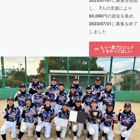
2023/07/07
に募集を開始
し、
7
人の支援により
93,000
円の資金を集め、
2023/07/31
に募集を終了
しました
もう一度プロジェク
トをやってほしい