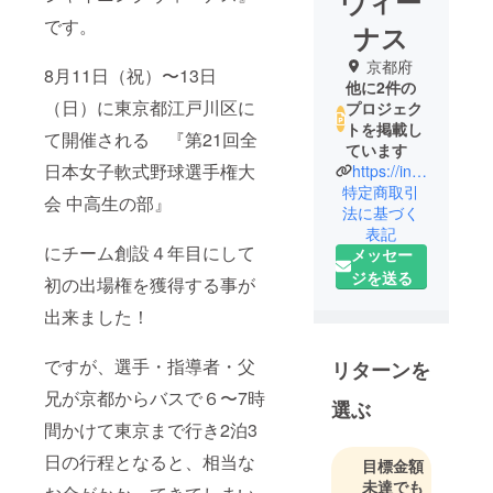
ヴィー
です。
ナス
京都府
8月11日（祝）〜13日
他に2件の
（日）に東京都江戸川区に
プロジェク
トを掲載し
て開催される 『第21回全
ています
日本女子軟式野球選手権大
https://instagram.com/shining__venus
特定商取引
会 中高生の部』
法に基づく
表記
にチーム創設４年目にして
メッセー
ジを送る
初の出場権を獲得する事が
出来ました！
ですが、選手・指導者・父
リターンを
兄が京都からバスで６〜7時
選ぶ
間かけて東京まで行き2泊3
日の行程となると、相当な
目標金額
未達でも