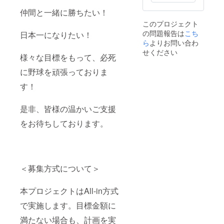
は1色の
み ※サ
仲間と一緒に勝ちたい！
イズ、
このプロジェクト
S.M.L.L
の問題報告は
こち
Lからお
日本一になりたい！
選び下
ら
よりお問い合わ
さい。
せください
様々な目標をもって、必死
に野球を頑張っておりま
す！
是非、皆様の温かいご支援
をお待ちしております。
＜募集方式について＞
本プロジェクトはAll-in方式
で実施します。目標金額に
満たない場合も、計画を実