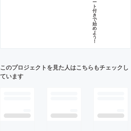
ー
ト
付
き
で
始
め
よ
う
！
このプロジェクトを見た人はこちらもチェックし
ています