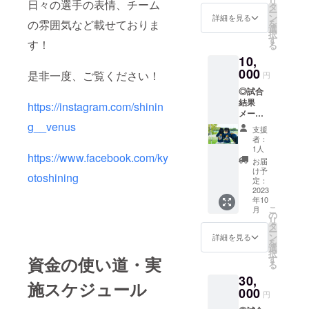
リ
日々の選手の表情、チーム
タ
用のURLをメー
ー
ン
ルで送信 ◎SNS
詳細を見る
を
の雰囲気など載せておりま
選
にてお名前記載
択
す
の上、御礼の投
す！
る
稿 ※Instagram
10,
にてアカウント
000
名
是非一度、ご覧ください！
円
『shining__ven
◎試合
us』で投稿させ
結果
https://instagram.com/shinin
て頂きます。 ※
メール
支援時、必ず備
（勝ち
g__venus
考欄に掲載を希
支援
上がる
望されるお名前
者：
ごとに
1人
をご記入くださ
https://www.facebook.com/ky
全試
い。
お届
合） ◎
け予
otoshining
大会終
定：
了後選
2023
年10
手から
こ
月
のお礼
の
リ
動画
タ
ー
（2〜3
ン
詳細を見る
を
分） 提
選
択
供方
す
資金の使い道・実
る
法：視
30,
聴用の
施スケジュール
URLを
000
円
メール