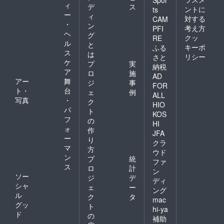
Spor
ィ
デ
ス
ントに
ts
ー
ィ
対する
CAM
・
ン
考え方
PFI
ヘ
グ
クッ
RE
ル
と
キーポ
ふる
ス
は
リシー
さと
ケ
プ
実
納税
ア
ロ
施
AD
アー
舞
ジ
事
FOR
ト・
台
ェ
例
ALL
写真
・
ク
HIO
パ
ト
KOS
フ
の
HI
ォ
作
JFA
ー
り
クラ
マ
方
ウド
ン
プ
統
ファ
ス
ロ
計
ン
ソー
ジ
デ
ディ
シャ
ェ
ー
ング
ル
ク
タ
mac
グッ
ト
hi-ya
ド
の
補助