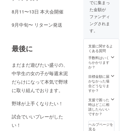
稿
記入く
でに集まっ
※Instag
ださ
た金額が
ramに
い。 ◎
8月11〜13日 本大会開催
てアカ
チーム
ファンディ
ウント
Ｔシャ
ングされま
名
9月中旬〜 リターン発送
ツ送付
『shini
※カラー
す。
ng__ve
は1色の
nus』で
み ※サ
投稿さ
イズ、
支援に関するよ
最後に
せて頂
S.M.L.L
くある質問
きま
Lからお
す。 ※
選び下
手数料はいく
支援
さい。
らかかります
まだまだ遊びたい盛りの、
時、必
か？
ず備考
中学生の女の子が毎週末泥
欄に掲
目標金額に届
載を希
かなかった場
だらけになって本気で野球
望され
合どうなりま
るお名
に取り組んでおります。
すか？
前をご
記入く
支援で困った
野球が上手くなりたい！
ださ
時はどこに相
い。 ◎
談したらいい
チーム
ですか？
試合でいいプレーがした
Ｔシャ
ツ送付
ヘルプページを
い！
※カラー
見る