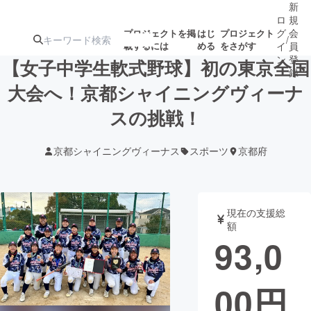
新
ロ
規
グ
会
プロジェクトを掲
はじ
プロジェクト
/
載するには
める
をさがす
イ
員
ン
登
【女子中学生軟式野球】初の東京全国
録
大会へ！京都シャイニングヴィーナ
スの挑戦！
人気のプロ
注目のリ
注目の新着プロ
募集終了が近いプ
もうすぐ公開
ジェクト
ターン
ジェクト
ロジェクト
されます
京都シャイニングヴィーナス
スポーツ
京都府
アート・写真
音楽
現在の支援総
テクノロジー・ガジェット
ゲーム・サ
額
93,0
映像・映画
書籍・雑誌
00
円
ビジネス・起業
チャレンジ