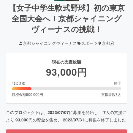
【女子中学生軟式野球】初の東京
全国大会へ！京都シャイニング
ヴィーナスの挑戦！
京都シャイニングヴィーナス
スポーツ
京都府
現在の支援総額
93,000
円
終了
18
%達成
目標金額
500,000
円
支援者数
7
人
このプロジェクトは、
2023/07/07
に募集を開始し、
7
人の支援に
より
93,000
円の資金を集め、
2023/07/31
に募集を終了しました