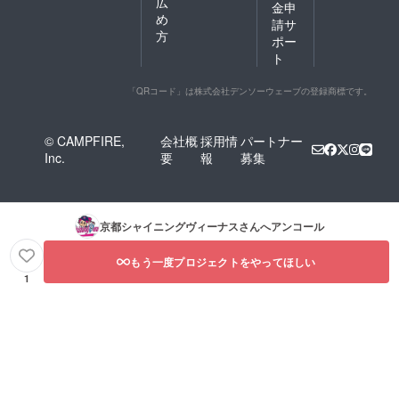
広
金申
め
請サ
方
ポー
ト
「QRコード」は株式会社デンソーウェーブの登録商標です。
© CAMPFIRE,
会社概
採用情
パートナー
Inc.
要
報
募集
京都シャイニングヴィーナス
さんへアンコール
もう一度プロジェクトをやってほしい
1