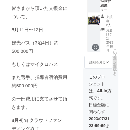
◎試合
で送信
結果
◎SNS
皆さまから頂いた支援金に
メール
にてお
（勝ち
名前記
ついて、
支援
上がる
載の
者：
ごとに
上、御
2人
全試
8月11日〜13日
礼の投
お届
合） ◎
稿
け予
大会終
※Instag
定：
観光バス（3泊4日）約
了後、
2023
ramに
年10
選手か
てアカ
こ
500.000円
月
ら個別
ウント
の
リ
の御礼
名
タ
ー
動画
『shini
ン
詳細を見る
もしくはマイクロバス
を
（2〜3
ng__ve
選
択
分） 提
nus』で
す
る
供方
投稿さ
このプロ
また選手、指導者宿泊費用
法：視
せて頂
ジェクト
聴用の
きま
約500.000円
URLを
す。 ※
は、
All-In方
メール
支援
式
です。
の一部費用に充てさせて頂
で送信
時、必
◎SNS
ず備考
目標金額に
きます。
にてお
欄に掲
関わらず、
名前記
載を希
載の
望され
2023/07/31
8月初旬 クラウドファン
上、御
るお名
23:59:59
ま
礼の投
前をご
ディング終了