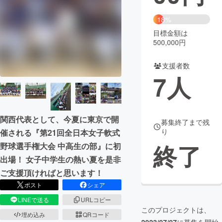
まちづくり・地域活性化
18%
目標金額は
500,000円
CAMPFIRE for Social Good
CAMPFIRE Creation
CAMPFIREふるさと納税
machi-ya
コミュニティ
支援者数
7
人
関西代表として、今夏に東京で開
募集終了まで残
り
催される『第21回全日本女子軟式
終了
野球選手権大会 中高生の部』に初
出場！ 女子中学生の熱い夏を是非
ご支援頂ければと思います！
ポスト
シェア
LINEで送る
URLコピー
このプロジェクトは、
埋め込み
QRコード