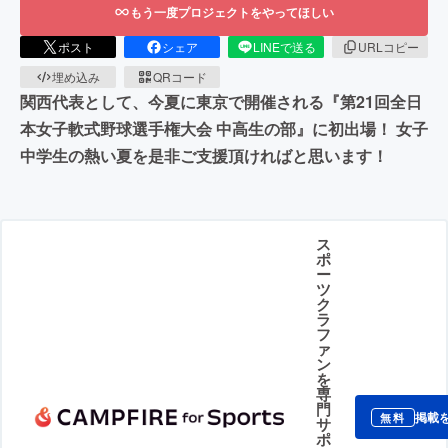
もう一度プロジェクトをやってほしい
ポスト
シェア
LINEで送る
URLコピー
埋め込み
QRコード
関西代表として、今夏に東京で開催される『第21回全日
本女子軟式野球選手権大会 中高生の部』に初出場！ 女子
中学生の熱い夏を是非ご支援頂ければと思います！
ス
ポ
ー
ツ
ク
ラ
フ
ァ
ン
を
専
門
掲載
無料
サ
ポ