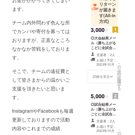
お金がかかってきてしまい
リターン
ます。
が届きま
す
(All-in
方式)
チーム内外問わず色んな所
3,000
円
でカンパや寄付を募っては
◎大会結果メー
おりますが、正直なところ
ル（勝ち上がる
こどに全試合）
なかなか苦戦をしておりま
◎大会終了後、
支援者：2人
す。
お礼メール
お届け予定：
◎SNSにてお名
こ
2023年10月
の
前記載の上、御
リ
そこで、チームの遠征費と
タ
礼の投稿
ー
ン
※Instagramにて
詳細を見る
を
して皆さまからの温かいご
選
アカウント名
択
す
『shining__ven
支援を頂きたいと思いま
る
us』で投稿させ
5,000
て頂きます。 ※
す。
円
支援時、必ず備
◎試合結果メー
考欄に掲載を希
ル（勝ち上がる
InstagramやFacebookも毎週
望されるお名前
ごとに全試合）
をご記入くださ
◎大会終了後、
更新しておりますので活動
い。
支援者：2人
選手からのお礼
お届け予定：
内容やこれまでの成績、
動画（2〜3分）
こ
2023年10月
の
提供方法：視聴