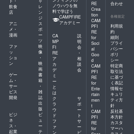
ド・
ャ
RE
合わせ
ノウハウを無
飲食
レ
Crea
料で学ぼう
店
ン
tion
各種規定
CAMPFIRE
ジ
CAM
アカデミー
アニ
ス
利用規
PFI
メ・
ポ
約
RE
漫画
ー
CA
説
細則
for
ツ
MP
明
プライ
Soci
ファ
映
FI
会
バシー
al
ッ
像
RE
・
ポリ
Goo
ショ
・
ア
相
シー
d
ン
映
カ
談
特定商
CAM
画
デ
会
取引法
PFI
ゲー
書
ミ
に基づ
RE
ム・
籍
ー
く表記
for
サー
・
と
情報セ
Ente
ビス
雑
は
キュリ
rtain
開発
誌
ク
サ
ティ方
men
出
ラ
ポ
針
t
版
ウ
ー
反社基
CAM
ビジ
ビ
ド
ト
本方針
PFI
ネ
ュ
フ
サ
カスタ
RE
ス・
ー
ァ
ー
マーハ
for
起業
テ
ン
ビ
ラスメ