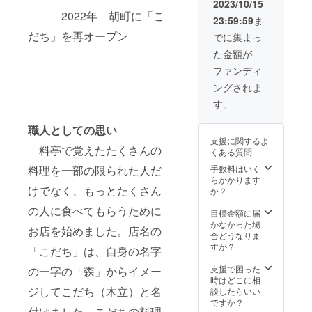
2023/10/15
たしま
2022年 胡町に「こ
23:59:59
ま
す。 ②
ちりめ
だち」を再オープン
でに集まっ
んじゃ
た金額が
こ山椒
煮２
ファンディ
パック
ングされま
③竹
とっく
す。
りセッ
ト 竹
職人としての思い
とっく
支援に関するよ
りセッ
料亭で覚えたたくさんの
くある質問
トの作
成にお
料理を一部の限られた人だ
手数料はいく
時間が
らかかります
けでなく、もっとたくさん
かかり
か？
ますの
の人に食べてもらうために
で、２
目標金額に届
０２４
かなかった場
お店を始めました。店名の
年1月中
合どうなりま
にはお
すか？
「こだち」は、自身の名字
届けし
たいと
支援で困った
の一字の「森」からイメー
思いま
時はどこに相
す。そ
ジしてこだち（木立）と名
談したらいい
の時に
ですか？
付けました。こだちの料理
ちりめ