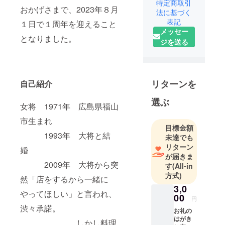
特定商取引
おかげさまで、2023年８月
法に基づく
表記
１日で１周年を迎えること
メッセー
となりました。
ジを送る
リターンを
自己紹介
選ぶ
女将 1971年 広島県福山
市生まれ
目標金額
1993年 大将と結
未達でも
リターン
婚
が届きま
2009年 大将から突
す
(All-in
方式)
然「店をするから一緒に
3,0
やってほしい」と言われ、
00
円
渋々承諾。
お礼の
はがき
しかし料理