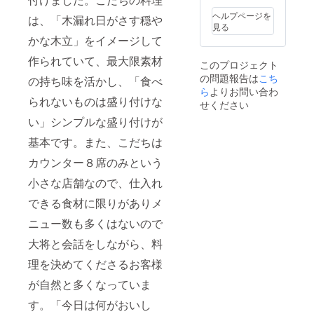
んじゃ
ヘルプページを
は、「木漏れ日がさす穏や
こ山椒
見る
煮も一
かな木立」をイメージして
緒に送
らせて
作られていて、最大限素材
このプロジェクト
いただ
の問題報告は
こち
きま
の持ち味を活かし、「食べ
す。お
ら
よりお問い合わ
られないものは盛り付けな
待たせ
せください
するよ
い」シンプルな盛り付けが
うにな
ります
基本です。また、こだちは
が、ど
うぞご
カウンター８席のみという
了承く
ださい
小さな店舗なので、仕入れ
ませ。
できる食材に限りがありメ
ニュー数も多くはないので
大将と会話をしながら、料
理を決めてくださるお客様
が自然と多くなっていま
す。「今日は何がおいし