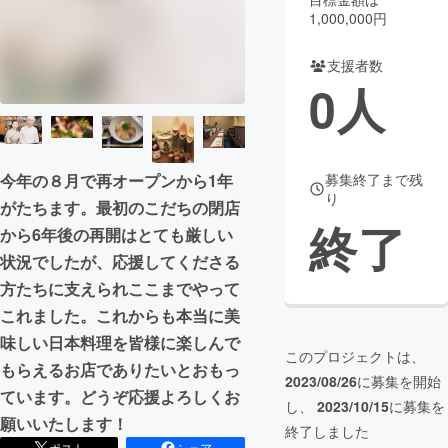
1,000,000円
まちづくり・地域活性化
支援者数
0
人
CAMPFIRE for Social Good
CAMPFIRE Creation
CAMPFIREふるさと納税
machi-ya
コミュニティ
募集終了まで残
今年の８月で再オープンから1年
り
がたちます。最初のこだちの閉店
終了
から6年後の再開はとても厳しい
状況でしたが、応援してくださる
方たちに支えられここまでやって
これました。これからも本当に美
味しい日本料理を皆様に楽しんで
このプロジェクトは、
もらえるお店でありたいとおもっ
2023/08/26
に募集を開始
ています。どうぞ応援よろしくお
し、
2023/10/15
に募集を
願いいたします！
終了しました
ポスト
シェア