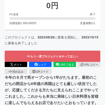
0
円
終了
0
%達成
目標金額
1,000,000
円
支援者数
0
人
このプロジェクトは、
2023/08/26
に募集を開始し、
2023/10/15
に募集を終了しました
もう一度プロジェクトをやってほしい
ポスト
シェア
LINEで送る
URLコピー
埋め込み
QRコード
今年の８月で再オープンから1年がたちます。最初のこ
だちの閉店から6年後の再開はとても厳しい状況でした
が、応援してくださる方たちに支えられここまでやって
これました。これからも本当に美味しい日本料理を皆様
に楽しんでもらえるお店でありたいとおもっています。