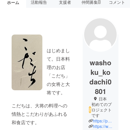
活動報告
支援者
仲間募集
コメント
ホーム
1
はじめまし
て。日本料
washo
理のお店
ku_ko
「こだち」
dachi0
の女将と大
801
将です。
日本
初めてのプ
こだちは、大将の料理への
ロジェクト
情熱とこだわりがあふれる
です
https://profile.ameba.jp/me
和食店です。
https://www.instagram.com/washoku_kodachi0801/