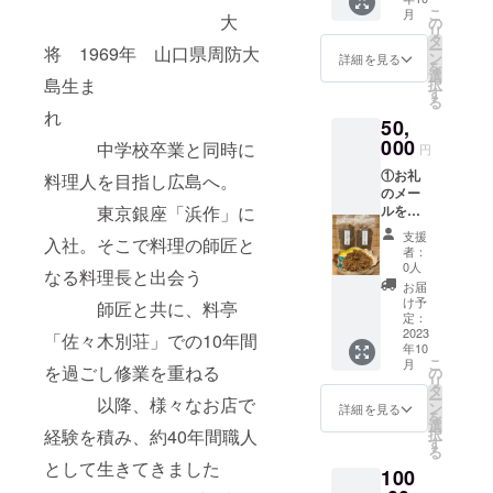
ただき
こ
月
大
ます。
の
リ
届いた
タ
ー
将 1969年 山口県周防大
メール
ン
詳細を見る
を
を、ご
選
島生ま
択
来店時
す
る
に提示
れ
50,
してい
ただく
000
中学校卒業と同時に
円
こと
①お礼
で、
料理人を目指し広島へ。
のメー
3000円
東京銀座「浜作」に
ルを送
相当の
らせて
料理の
支援
入社。そこで料理の師匠と
いただ
クーポ
者：
きま
ンとし
0人
なる料理長と出会う
す。 届
てご利
お届
いた
用いた
け予
師匠と共に、料亭
メール
だけま
定：
をご来
2023
す。 お
「佐々木別荘」での10年間
年10
店いた
料理
こ
月
だいた
を過ごし修業を重ねる
は、季
の
リ
時に提
節の旬
タ
ー
以降、様々なお店で
示して
の食材
ン
詳細を見る
を
いただ
を使い
選
経験を積み、約40年間職人
択
くこと
ますの
す
る
で、
で、ご
として生きてきました
100
3000円
来店の
相当の