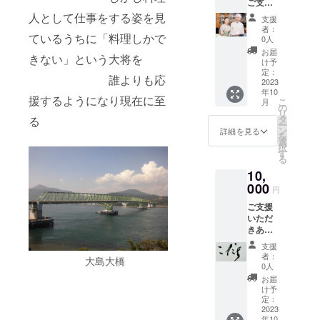
ご支援
いただ
人として仕事をする姿を見
支援
きあり
者：
ているうちに「料理しかで
がとう
0人
ござい
お届
きない」という大将を
ます 心
け予
を込め
定：
誰よりも応
てお礼
2023
年10
状を書
援するようになり現在に至
こ
月
かせて
の
リ
いただ
タ
る
ー
きま
ン
詳細を見る
を
す。
選
択
す
る
10,
000
円
ご支援
いただ
きあり
がとう
支援
ござい
者：
大島大橋
ます！
0人
お礼の
お届
メール
け予
を送ら
定：
せてい
2023
年10