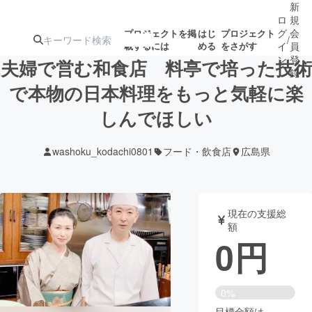
新
ロ
規
グ
会
プロジェクトを掲
はじ
プロジェクト
/
載するには
める
をさがす
イ
員
ン
登
夫婦で営む和食店 料亭で培った技術
録
で本物の日本料理をもっと気軽に楽
しんでほしい
人気のプロ
注目のリ
注目の新着プロ
募集終了が近いプ
もうすぐ公開
ジェクト
ターン
ジェクト
ロジェクト
されます
washoku_kodachi0801
フード・飲食店
広島県
アート・写真
音楽
現在の支援総
テクノロジー・ガジェット
ゲーム・サ
額
0
円
映像・映画
書籍・雑誌
0%
ビジネス・起業
チャレンジ
目標金額は