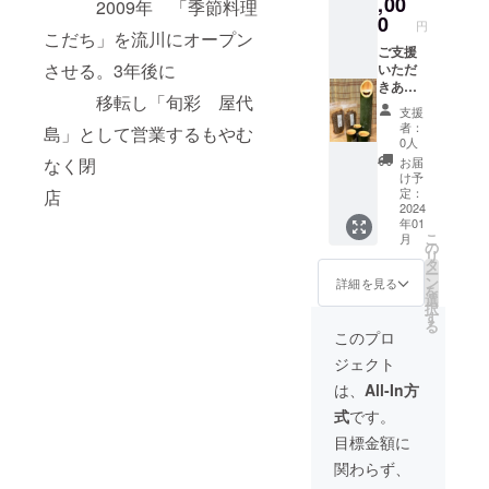
,00
時期に
2009年 「季節料理
料理
より内
0
円
クーポ
こだち」を流川にオープン
容は変
ンとし
ご支援
わりま
させる。3年後に
てご利
いただ
す。ご
用いた
きあり
了承く
移転し「旬彩 屋代
だけま
がとう
ださい
支援
す。 ②
ござい
ませ (有
者：
島」として営業するもやむ
ちりめ
ます！
効期
0人
んじゃ
①お礼
限
なく閉
お届
こ山椒
のメー
メール
け予
煮２
ルを送
が届い
定：
店
パック
らせて
2024
た日か
年01
いただ
ら1年
こ
月
きま
間）
の
リ
す。 そ
タ
ー
のメー
ン
詳細を見る
を
ルを当
選
択
店にご
す
る
来店い
このプロ
ただい
ジェクト
た時に
提示し
は、
All-In方
ていた
式
です。
だくと
3000円
目標金額に
相当の
関わらず、
料理を
提供い