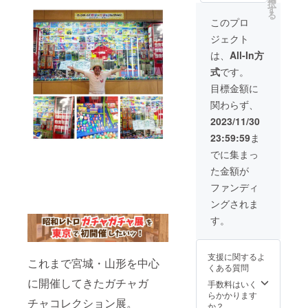
択
教えて
ション
す
る
くださ
のイベ
このプロ
い。 ※
ントを
ジェクト
会場費
完全監
や設営
修 ・ガ
は、
All-In方
などの
チャガ
式
です。
運営・
チャイ
備品費
ベント
目標金額に
用、交
の出
関わらず、
通費等
演・
のイベ
トーク
2023/11/30
ント開
ショー
23:59:59
ま
催にか
・コレ
かる費
クショ
でに集まっ
用は含
ンの展
た金額が
まれて
示提供
おりま
・ワッ
ファンディ
せん。
キー貝
ングされま
山の
YouTub
す。
e出演権
・小中
学生対
支援に関するよ
象の夢
これまで宮城・山形を中心
くある質問
教室 ※
に開催してきたガチャガ
協賛企
手数料はいく
業様向
らかかります
チャコレクション展。
けにカ
か？