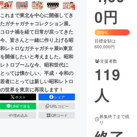
0
円
まちづくり・地域活性化
これまで東北を中心に開催してき
たガチャガチャコレクション展。
CAMPFIRE for Social Good
CAMPFIRE Creation
コロナ禍を経て日常が戻ってきた
205%
CAMPFIREふるさと納税
machi-ya
コミュニティ
今、皆さんと一緒に作り上げる昭
目標金額は
600,000円
和レトロなガチャガチャ展in東京
を開催したいと考えました。昭和
支援者数
レトロブームな今、昭和世代に
119
とっては懐かしい、平成・令和の
若者にとっては新しい昭和レトロ
人
の世界を東京に再現します！
ポスト
シェア
LINEで送る
URLコピー
埋め込み
QRコード
募集終了まで残
り