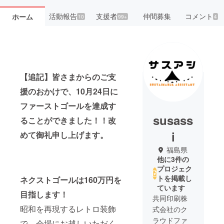
活動報告
支援者
仲間募集
コメント
ホーム
10
99+
4
【追記】皆さまからのご支
援のおかけで、10月24日に
ファーストゴールを達成す
susass
ることができました！！改
i
めて御礼申し上げます。
福島県
他に3件の
プロジェク
トを掲載し
ネクストゴールは160万円を
ています
目指します！
共同印刷株
昭和を再現するレトロ装飾
式会社のク
ラウドファ
で、会場にお越しいただく