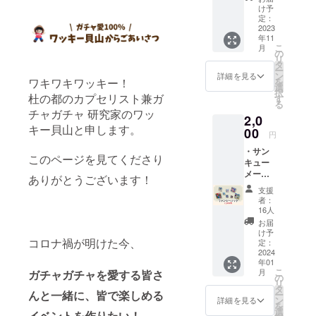
キュー
け予
メール
定：
・ガ
2023
年11
チャガ
こ
月
チャチ
の
リ
ケット
タ
ー
（５枚
ン
詳細を見る
を
ワキワキワッキー！
分相
選
択
当） ・
杜の都のカプセリスト兼ガ
す
る
ワッ
チャガチャ 研究家のワッ
2,0
キー貝
キー貝山と申します。
山オリ
00
円
ジナル
・サン
シール
このページを見てくださり
キュー
イベン
メール
ト当日
ありがとうございます！
・オリ
にガ
支援
ジナル
チャガ
者：
ファン
チャを
16人
シー
回せる
お届
バッヂ
チケッ
け予
（ラン
コロナ禍が明けた今、
トを、
定：
ダムで
2024
お得な
年01
２個お
価格で
こ
月
ガチャガチャを愛する皆さ
届けし
GET！
の
リ
ま
（※チ
タ
んと一緒に、皆で楽しめる
ー
す！）
ケット
ン
詳細を見る
を
・ワッ
の当日
選
イベントを作りたい！