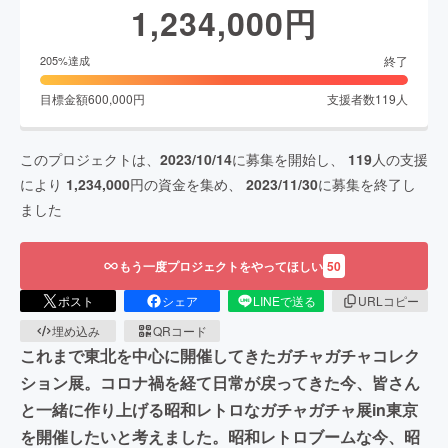
1,234,000
円
終了
205
%達成
目標金額
600,000
円
支援者数
119
人
このプロジェクトは、
2023/10/14
に募集を開始し、
119
人の支援
により
1,234,000
円の資金を集め、
2023/11/30
に募集を終了し
ました
もう一度プロジェクトをやってほしい
50
ポスト
シェア
LINEで送る
URLコピー
埋め込み
QRコード
これまで東北を中心に開催してきたガチャガチャコレク
ション展。コロナ禍を経て日常が戻ってきた今、皆さん
と一緒に作り上げる昭和レトロなガチャガチャ展in東京
を開催したいと考えました。昭和レトロブームな今、昭