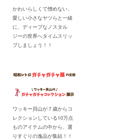
運営費
かわいらしくて憎めない、
用、交
通費等
愛しい小さなヤツらと一緒
のイベ
ント開
に、ディープなノスタル
催にか
かる費
ジーの世界へタイムスリッ
用は含
まれて
プしましょう！！
おりま
せん。
ワッキー貝山が７歳からコ
レクションしている10万点
ものアイテムの中から、選
りすぐりの逸品が集結！！