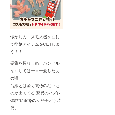
懐かしのコスモス機を回し
て復刻アイテムをGETしよ
う！！
硬貨を握りしめ、ハンドル
を回しては一喜一憂したあ
の頃。
台紙とは全く関係のないも
のが出てくる”驚異のハズレ
体験”に涙をのんだ子ども時
代。