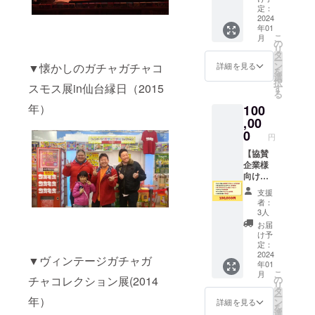
イベン
点セッ
定：
トを完
2024
ト ・サ
年01
全監修
イン本
こ
月
・コレ
・写真
の
リ
クショ
撮影
タ
ー
ンの展
ン
▼懐かしのガチャガチャコ
詳細を見る
を
示提供
選
択
・ガ
スモス展in仙台縁日（2015
す
る
チャガ
年）
100
チャ
トーク
,00
ショー
0
円
・ワッ
キー貝
【協賛
山の
企業様
YouTub
向け】
e出演権
・ワッ
支援
ご支援
キー貝
者：
いただ
山が企
3人
く際、
業様で
お届
備考欄
新開発
け予
に希望
のカプ
定：
や現時
セルト
2024
▼ヴィンテージガチャガ
年01
点のイ
イを完
こ
月
メージ
全監修
の
チャコレクション展(2014
リ
などを
・ガ
タ
ー
わかる
チャコ
年）
ン
詳細を見る
を
範囲で
レク
選