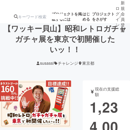
新
ロ
規
グ
会
プロジェクトを掲
はじ
プロジェクト
/
載するには
める
をさがす
イ
員
ン
登
【ワッキー貝山】昭和レトロガチャ
録
ガチャ展を東京で初開催した
いッ！！
人気のプロ
注目のリ
注目の新着プロ
募集終了が近いプ
もうすぐ公開
ジェクト
ターン
ジェクト
ロジェクト
されます
susassi
チャレンジ
東京都
アート・写真
音楽
現在の支援総
テクノロジー・ガジェット
ゲーム・サ
額
1,23
映像・映画
書籍・雑誌
4,00
ビジネス・起業
チャレンジ