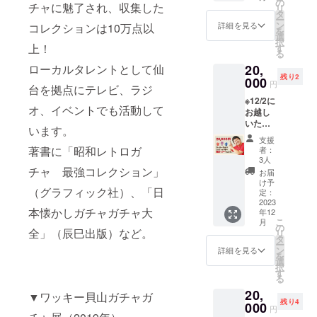
の
チャに魅了され、収集した
リ
します
タ
ー
・コス
ン
詳細を見る
コレクションは10万点以
を
モス復
選
択
刻トイ
上！
す
る
５体
20,
ローカルタレントとして仙
セット
残り2
・サイ
000
円
台を拠点にテレビ、ラジ
ン本 ・
※12/2に
写真撮
オ、イベントでも活動して
お越し
影
いただ
※12/2,3
います。
く方専
のいず
支援
用※ 【5
れかに
著書に「昭和レトロガ
者：
組限
ご来場
3人
定】
いただ
チャ 最強コレクション」
お届
ワッ
く方向
け予
（グラフィック社）、「日
キー貝
けのリ
定：
山と交
2023
ターン
本懐かしガチャガチャ大
年12
流＆展
です。
こ
月
示解説
の
全」（辰巳出版）など。
リ
ツアー
タ
ー
・ワッ
ン
詳細を見る
を
キー貝
選
択
山がコ
す
る
レク
20,
ション
▼ワッキー貝山ガチャガ
残り4
展の解
000
円
説ツ