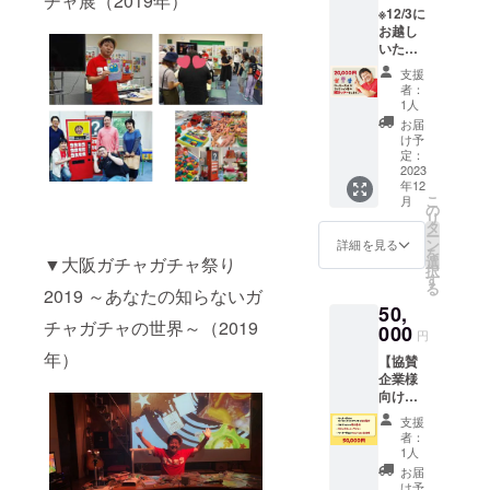
チャ展（2019年）
※12/3に
アーを
お越し
します
いただ
（一組
く方専
15分程
支援
用※ 【5
度） ・
者：
組限
コスモ
1人
定】
ス復刻
お届
ワッ
トイ５
け予
キー貝
体セッ
定：
山と交
2023
ト ・サ
年12
流＆展
イン本
こ
月
示解説
・写真
の
リ
ツアー
撮影
タ
ー
・ワッ
ン
詳細を見る
を
キー貝
選
▼大阪ガチャガチャ祭り
択
山がコ
す
る
レク
2019 ～あなたの知らないガ
50,
ション
チャガチャの世界～（2019
展の解
000
円
説ツ
年）
【協賛
アーを
企業様
します
向け】
（一組
・ワッ
15分程
支援
キー貝
度） ・
者：
山がカ
コスモ
1人
プセル
ス復刻
お届
トイの
トイ５
け予