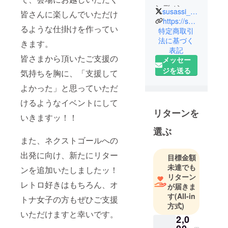
ンディング
susassi_1014
皆さんに楽しんでいただけ
特集サイト
https://sustaina.work/
るような仕掛けを作ってい
「ひのめみ
特定商取引
法に基づく
る」にてプ
きます。
表記
ロジェクト
皆さまから頂いたご支援の
メッセー
公開する
ジを送る
気持ちを胸に、「支援して
オーナーの
皆様を支援
よかった」と思っていただ
しておりま
けるようなイベントにして
す。
リターンを
いきますッ！！
プロジェク
選ぶ
トの企画立
また、ネクストゴールへの
案から、
ページ作
出発に向け、新たにリター
目標金額
成、支援の
未達でも
ンを追加いたしましたッ！
呼びかけま
リターン
レトロ好きはもちろん、オ
が届きま
でトータル
す
(All-in
サポートい
トナ女子の方もぜひご支援
方式)
たしますの
いただけますと幸いです。
2,0
で、お気軽