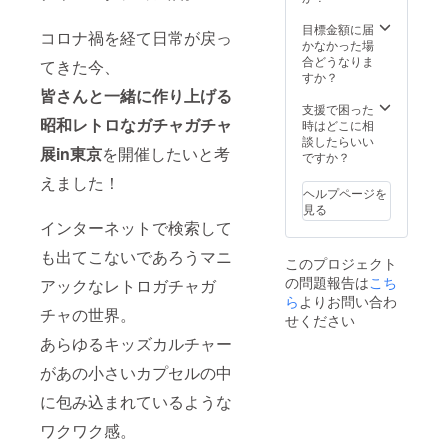
スタマ
イズ可
目標金額に届
コロナ禍を経て日常が戻っ
能で
かなかった場
す。 企
合どうなりま
てきた今、
業研
すか？
修・セ
皆さんと一緒に作り上げる
ミナー
支援で困った
等でも
昭和レトロなガチャガチャ
時はどこに相
ご検討
談したらいい
展in東京
を開催したいと考
くださ
ですか？
い。 ご
えました！
支援い
ヘルプページを
ただく
見る
際、備
インターネットで検索して
考欄に
希望や
も出てこないであろうマニ
このプロジェクト
現時点
の問題報告は
こち
のイ
アックなレトロガチャガ
メージ
ら
よりお問い合わ
チャの世界。
などを
せください
わかる
あらゆるキッズカルチャー
範囲で
教えて
があの小さいカプセルの中
くださ
い。 ※
に包み込まれているような
会場費
や設営
ワクワク感。
などの