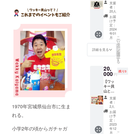
し復
支援
刻 １
者：
体
20人
お届
け予
定：
2024
年01
こ
月
の
リ
タ
ー
ン
詳細を見る
を
選
択
す
る
20,
残り3
000
円
【ワッ
キー貝
山と交
流＆鑑
支援
定】 ・
者：
ワッ
1970年宮城県仙台市に生ま
2人
キー貝
お届
れる。
山があ
け予
なたの
定：
コレク
2023
小学2年の頃からガチャガ
年12
ション
こ
月
を鑑定