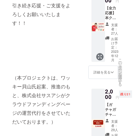
00
円
にお問い合
引き続き応援・ご支援をよ
【全力
わせくださ
応援】
ろしくお願いいたしま
い。
本クラ
す！！
ウド
支援
ファン
者：
ディン
27人
グを応
お届
援いた
け予
だいた
定：
方に、
2023
年12
ワッ
こ
月
キー貝
の
リ
山が心
タ
ー
を込め
ン
詳細を見る
を
たお礼
選
（本プロジェクトは、ワッ
択
メッ
す
る
セージ
キー貝山氏起案、推進のも
2,0
をお送
と、株式会社サスアシがク
残り21
りしま
00
円
す。
ラウドファンディングペー
【ガ
チャガ
ジの運営代行をさせていた
チャチ
ケット
だいております。）
支援
前売
者：
り】 ・
29人
サン
お届