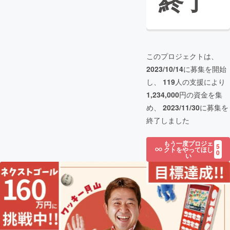
終了
このプロジェクトは、
2023/10/14
に募集を開始
し、
119
人の支援により
1,234,000
円の資金を集
め、
2023/11/30
に募集を
終了しました
もう一度プロジェ
5
クトをやってほし
0
い