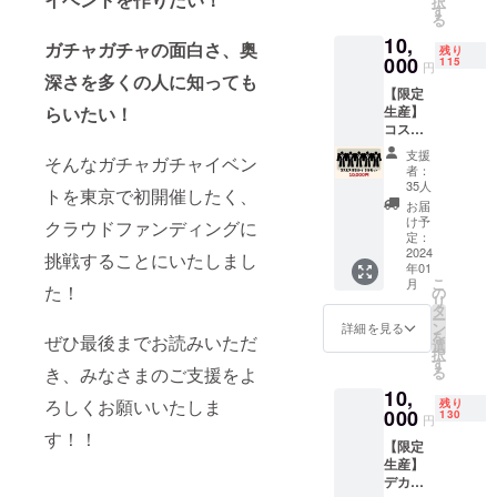
択
キー貝
販売分
す
る
山シー
は一枚
10,
ル
500円で
ガチャガチャの面白さ、奥
残り
000
す）
115
円
深さを多くの人に知っても
※12/2,3
【限定
のいず
生産】
らいたい！
れかで
コスモ
使用可
ス復刻
能で
支援
そんなガチャガチャイベン
トイ５
す。
者：
体セッ
35人
トを東京で初開催したく、
ト ガ
お届
チャガ
け予
クラウドファンディングに
チャマ
定：
ン以外
2024
挑戦することにいたしまし
年01
にも
こ
月
◯◯マ
た！
の
リ
ンを４
タ
ー
種制作
ン
詳細を見る
を
ぜひ最後までお読みいただ
するオ
選
択
リジナ
す
る
き、みなさまのご支援をよ
ル限定
10,
セット
ろしくお願いいたしま
残り
000
130
円
す！！
【限定
生産】
デカ消