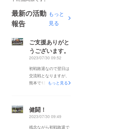
最新の活動
もっと
報告
見る
ご支援ありがと
うございます。
2023/07/30 09:52
初戦敗退なので翌日は
交流戦となりますが、
熊本で1勝できるよう
もっと見る
がんばります。引き続
き、クラウドファン
ディングのご支援は受
健闘！
け付けております。さ
2023/07/30 09:49
らなるご支援をよろし
くお願いいたします。
残念ながら初戦敗退で