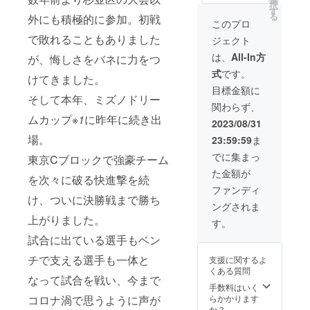
択
メッ
アカウ
す
る
外にも積極的に参加。初戦
セージ
ント登
このプロ
につい
録や別
で敗れることもありました
ジェクト
て》 ・
途費用
予定収
は必要
は、
All-In方
が、悔しさをバネに力をつ
録時
ありま
式
です。
間：2分
せん。
けてきました。
程度 ・
・本リ
目標金額に
提供方
そして本年、ミズノドリー
ターン
関わらず、
法：視
の内容
ムカップ
※1
に昨年に続き出
聴用の
を無断
2023/08/31
URLを
で転
場。
23:59:59
ま
メール
載・公
で送信
開する
でに集まっ
東京Cブロックで強豪チーム
（YouT
ことは
た金額が
ube限定
禁止で
を次々に破る快進撃を続
公開に
す。
ファンディ
て9月10
け、ついに決勝戦まで勝ち
《大会
ングされま
日
報告の
上がりました。
22:00に
お便り
す。
公開）
につい
試合に出ている選手もベン
アカウ
て》
ント登
PDF
チで支える選手も一体と
支援に関するよ
録や別
ファイ
くある質問
途費用
ルを
なって試合を戦い、今まで
は必要
メール
手数料はいく
ありま
で送信
コロナ渦で思うように声が
らかかります
せん。
しま
か？