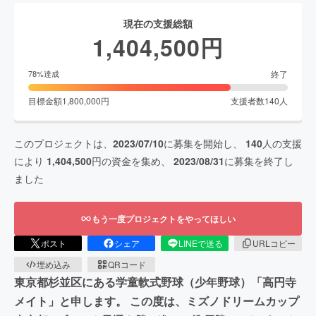
現在の支援総額
1,404,500
円
終了
78
%達成
目標金額
1,800,000
円
支援者数
140
人
このプロジェクトは、
2023/07/10
に募集を開始し、
140
人の支援
により
1,404,500
円の資金を集め、
2023/08/31
に募集を終了し
ました
もう一度プロジェクトをやってほしい
ポスト
シェア
LINEで送る
URLコピー
埋め込み
QRコード
東京都杉並区にある学童軟式野球（少年野球）「高円寺
メイト」と申します。 この度は、ミズノドリームカップ