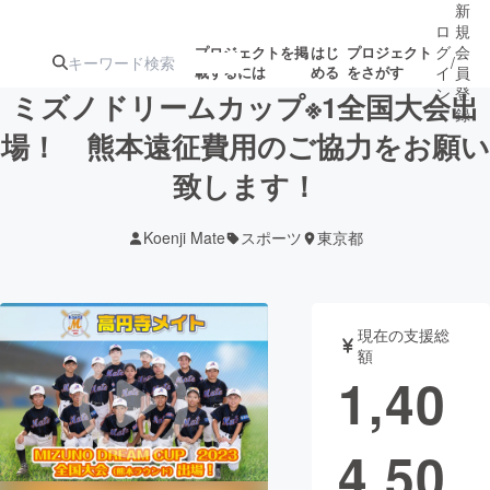
新
ロ
規
グ
会
プロジェクトを掲
はじ
プロジェクト
/
載するには
める
をさがす
イ
員
ン
登
ミズノドリームカップ※1全国大会出
録
場！ 熊本遠征費用のご協力をお願い
致します！
人気のプロ
注目のリ
注目の新着プロ
募集終了が近いプ
もうすぐ公開
ジェクト
ターン
ジェクト
ロジェクト
されます
Koenji Mate
スポーツ
東京都
アート・写真
音楽
現在の支援総
テクノロジー・ガジェット
ゲーム・サ
額
1,40
映像・映画
書籍・雑誌
4,50
ビジネス・起業
チャレンジ