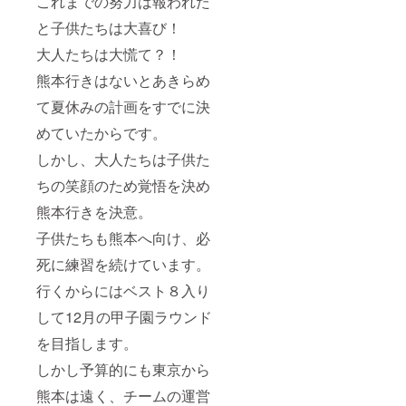
これまでの努力は報われた
す。 送
と子供たちは大喜び！
信は9月
10日頃
大人たちは大慌て？！
を予定
《チー
熊本行きはないとあきらめ
ム名入
りス
て夏休みの計画をすでに決
ポーツ
タオ
めていたからです。
ル》 サ
イズ
しかし、大人たちは子供た
約
ちの笑顔のため覚悟を決め
1100m
m×400
熊本行きを決意。
mm
子供たちも熊本へ向け、必
死に練習を続けています。
行くからにはベスト８入り
して12月の甲子園ラウンド
を目指します。
しかし予算的にも東京から
熊本は遠く、チームの運営