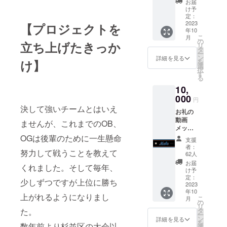
のお便りについ
お届
り・
け予
て》 PDFファイ
チーム
定：
ルをメールで送
名入り
2023
【プロジェクトを
信します。 分量
年10
ハンカ
はA4 1ページ
こ
月
チ1枚
の
程度 １回送信
立ち上げたきっか
リ
《お礼
タ
します。 送信は
ー
の動画
ン
詳細を見る
9月10日頃を予
け】
を
メッ
選
定
択
セージ
す
る
につい
10,
て》 ・
予定収
000
円
録時
決して強いチームとはいえ
お礼の
間：2分
動画
程度 ・
ませんが、これまでのOB、
メッ
提供方
セー
OGは後輩のために一生懸命
法：視
支援
ジ・大
聴用の
者：
努力して戦うことを教えて
会報告
URLを
62人
のお便
メール
お届
くれました。そして毎年、
り＆
で送信
け予
チーム
（YouT
定：
少しずつですが上位に勝ち
名入り
2023
ube限定
年10
スポー
公開に
上がれるようになりまし
こ
月
ツタオ
て9月10
の
リ
ル１枚
日
た。
タ
ー
《お礼
22:00に
ン
詳細を見る
を
数年前より杉並区の大会以
の動画
公開）
選