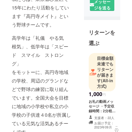
メッセー
15年にわたり活動をしてい
ジを送る
ます『高円寺メイト』とい
う野球チームです。
リターンを
高学年は「礼儀 やる気
選ぶ
根気」、低学年は「スピー
ド スマイル ストロン
目標金額
グ」
未達でも
リターン
をモットーに、高円寺地域
が届きま
の学校、周辺のグランドな
す
(All-in
方式)
どで野球の練習に取り組ん
1,000
円
でいます。全国大会を目標
お礼の動画メッ
に地域の小学校や私立の小
セージ ・予定収
録時間：2分程度
学校の子供達４0名が所属し
・提供方法：視
支援者：22人
聴用のURLを
ている元気な活気あるチー
お届け予定：
メールで送信
こ
2023年09月
の
（YouTube限定
ムです。
リ