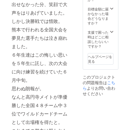
出せなかった分、笑顔で大
・本リ
す。 分
ターン
量は
目標金額に届
声をはりあげていました。
の内容
A4 1
かなかった場
を無断
ページ
合どうなりま
しかし決勝戦では惜敗。
で転
程度
すか？
載・公
１回送
熊本で行われる全国大会を
開する
信しま
支援で困った
ことは
す。 送
時はどこに相
夢見た選手たちは泣き崩れ
禁止で
信は9月
談したらいい
す。
ました。
10日頃
ですか？
《大会
を予定
６年生達はこの悔しい思い
報告の
《チー
ヘルプページを
お便り
ム名入
見る
を５年生に託し、次の大会
につい
りハン
て》
カチ》
に向け練習を続けていた６
PDF
サイ
このプロジェクト
ファイ
ズ 約
月中旬。
の問題報告は
こち
ルを
200mm
メール
思わぬ朗報が。
ら
よりお問い合わ
×200m
で送信
m
せください
なんと高円寺メイトが準優
しま
す。 分
勝した全国４８チーム中３
量は
A4 1
位でワイルドカードチーム
ページ
程度
として出場権を得たと。
１回送
信しま