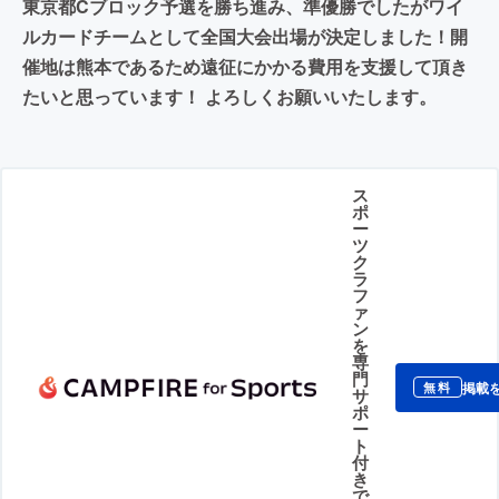
東京都Cブロック予選を勝ち進み、準優勝でしたがワイ
ルカードチームとして全国大会出場が決定しました！開
催地は熊本であるため遠征にかかる費用を支援して頂き
たいと思っています！ よろしくお願いいたします。
ス
ポ
ー
ツ
ク
ラ
フ
ァ
ン
を
専
門
掲載
無料
サ
ポ
ー
ト
付
き
で