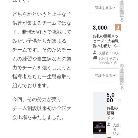
タ
公開にて9月10
ー
ン
日 22:00に公
詳細を見る
を
選
開） アカウント
どちらかというと上手な子
択
す
登録や別途費用
る
供達が集まるチームではな
は必要ありませ
3,000
ん。 ・本リター
円
く、野球が好きで挑戦して
ンの内容を無断
お礼の動画メッ
で転載・公開す
みたい子供たちが集まる
セージ・大会報
ることは禁止で
告のお便り 《お
す。
チームです。そのためチー
礼の動画メッ
支援者：25人
セージについ
ムの練習や自主練などの努
お届け予定：
て》 ・予定収録
こ
2023年09月
の
時間：2分程度
力でチームを強くしようと
リ
タ
・提供方法：視
ー
ン
聴用のURLを
詳細を見る
指導者たちも一生懸命取り
を
選
メールで送信
択
組んでおります。
す
（YouTube限定
る
公開にて9月10
5,0
日 22:00に公
今回、その努力が実り、
00
開） アカウント
円
登録や別途費用
チーム創設以来初の全国大
お礼の
は必要ありませ
動画
ん。 ・本リター
会出場を果たしました。
メッ
ンの内容を無断
セー
で転載・公開す
支援
ジ・大
ることは禁止で
者：
会報告
32人
す。 《大会報告
のお便