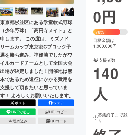
0
円
まちづくり・地域活性化
東京都杉並区にある学童軟式野球
（少年野球）「高円寺メイト」と
CAMPFIRE for Social Good
CAMPFIRE Creation
78%
申します。 この度は、ミズノド
CAMPFIREふるさと納税
machi-ya
コミュニティ
目標金額は
1,800,000円
リームカップ東京都Cブロック予
選を勝ち進み、準優勝でしたがワ
支援者数
イルカードチームとして全国大会
140
出場が決定しました！開催地は熊
本であるため遠征にかかる費用を
人
支援して頂きたいと思っていま
す！ よろしくお願いいたします。
ポスト
シェア
LINEで送る
URLコピー
募集終了まで残
り
埋め込み
QRコード