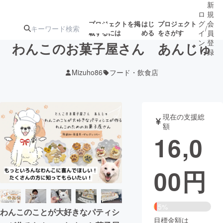
新
ロ
規
グ
会
プロジェクトを掲
はじ
プロジェクト
/
載するには
める
をさがす
イ
員
ン
登
わんこのお菓子屋さん あんじゅ
録
Mizuho86
フード・飲食店
人気のプロ
注目のリ
注目の新着プロ
募集終了が近いプ
もうすぐ公開
ジェクト
ターン
ジェクト
ロジェクト
されます
現在の支援総
額
アート・写真
音楽
16,0
テクノロジー・ガジェット
ゲーム・サ
00
円
映像・映画
書籍・雑誌
5%
わんこのことが大好きなパティシ
ビジネス・起業
チャレンジ
目標金額は