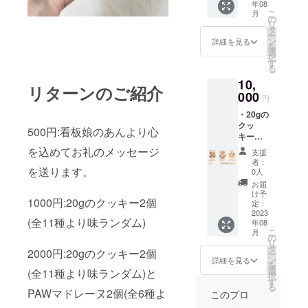
年08
(全6種
ラベル
こ
月
より味
や注意
の
リ
ランダ
書きを
タ
ー
ム) ・
ご確認
ン
詳細を見る
を
ケーキ1
くださ
選
択
個(全2
い。
す
る
種より
10,
味ラン
リターンのご紹介
ダム) 愛
000
円
犬のお
・20gの
名前お
クッ
入れし
500円:看板娘のあんより心
キー全
ます！
11種 ・
備考欄
を込めてお礼のメッセージ
支援
PAWマ
にご入
者：
ドレー
を送ります。
力くだ
0人
ヌ全6種
さい♪
お届
・ケー
・パン
け予
1000円:20gのクッキー2個
キ1個
ケーキ
定：
(全2種
2023
サンド
(全11種より味ランダム)
年08
より味
+ささみ
こ
月
ランダ
ボーン
の
リ
ム) 愛犬
クール
タ
2000円:20gのクッキー2個
ー
のお名
便での
ン
詳細を見る
を
前お入
発送 原
選
(全11種より味ランダム)と
択
れしま
材料の
す
る
す！ 備
PAWマドレーヌ2個(全6種よ
食品表
このプロ
考欄に
示はお