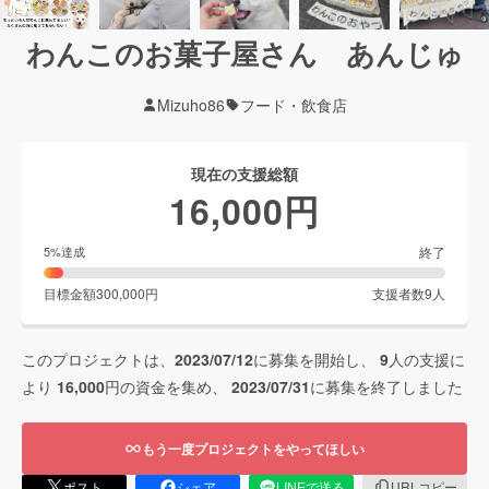
わんこのお菓子屋さん あんじゅ
Mizuho86
フード・飲食店
現在の支援総額
16,000
円
終了
5
%達成
目標金額
300,000
円
支援者数
9
人
このプロジェクトは、
2023/07/12
に募集を開始し、
9
人の支援に
より
16,000
円の資金を集め、
2023/07/31
に募集を終了しました
もう一度プロジェクトをやってほしい
ポスト
シェア
LINEで送る
URLコピー