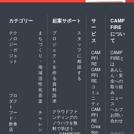
カテゴリー
起案サポート
サ
CAMP
ー
FIRE
テク
ま
プ
ス
ビ
につい
ノロ
ち
ロ
タ
ス
て
ジー
づ
ジ
ッ
・ガ
く
ェ
フ
CAM
CAMP
ジェ
り
ク
に
PFI
FIREと
ット
・
ト
相
RE
は
地
を
談
CAM
あんし
域
作
す
PFI
ん・安
活
る
る
RE
全への
性
資
コ
取り組
化
料
ミュ
み
プロ
音
請
ニ
ニュー
ダク
楽
求
ティ
ス
ト
CAM
ヘルプ
クラウドファ
フー
チ
PFI
お問い
ンディングの
ド・
ャ
RE
合わせ
ノウハウを無
飲食
レ
Crea
料で学ぼう
店
ン
tion
各種規定