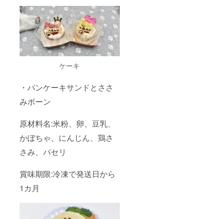
ケーキ
・パンケーキサンドとささ
みボーン
原材料名:米粉、卵、豆乳、
かぼちゃ、にんじん、鶏さ
さみ、パセリ
賞味期限:冷凍で発送日から
1カ月