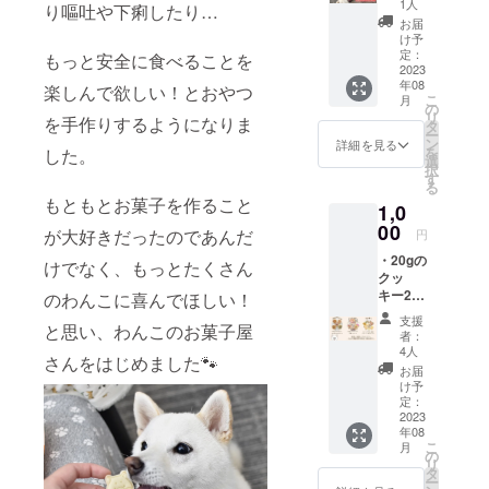
メッ
1人
り嘔吐や下痢したり…
セージ
お届
を送り
け予
ます
定：
もっと安全に食べることを
2023
年08
楽しんで欲しい！とおやつ
こ
月
の
リ
を手作りするようになりま
タ
ー
ン
詳細を見る
を
した。
選
択
す
る
もともとお菓子を作ること
1,0
00
が大好きだったのであんだ
円
・20gの
けでなく、もっとたくさん
クッ
キー2個
のわんこに喜んでほしい！
(全11種
支援
と思い、わんこのお菓子屋
より味
者：
ランダ
4人
さんをはじめました🐾
ム) 原材
お届
料の食
け予
品表示
定：
はお届
2023
年08
け商品
こ
月
のラベ
の
リ
ルに表
タ
ー
記され