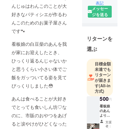
表記
んじゅはわんこのことが大
メッセー
好きなパティシエが作るわ
ジを送る
んこのためのお菓子屋さん
です🐾
リターンを
看板娘の白豆柴のあんを我
選ぶ
が家にお迎えしたとき、
ひっくり返るんじゃないか
目標金額
と思うくらい小さい体でご
未達でも
リターン
飯をガッついてる姿を見て
が届きま
びっくりしました😳
す
(All-in
方式)
500
あんは食べることが大好き
円
看板娘
でとっても食いしん坊♡な
のあん
のに、市販のおやつをあげ
より心
からお
支援
ると涙やけがひどくなった
礼の
者：