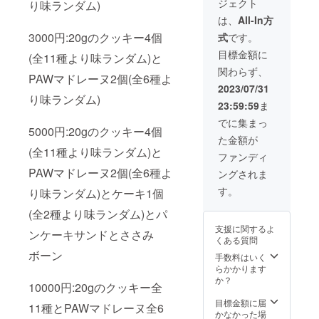
ジェクト
り味ランダム)
ご入力
届け商
くださ
品のラ
は、
All-In方
い♪ ・
ベルに
3000円:20gのクッキー4個
式
です。
パン
表記さ
ケーキ
れま
目標金額に
(全11種より味ランダム)と
サンド
す。 商
関わらず、
+ささみ
品開封
PAWマドレーヌ2個(全6種よ
ボーン
前には
2023/07/31
×2セッ
必ずお
り味ランダム)
23:59:59
ま
ト 原材
届けの
料の食
リター
でに集まっ
5000円:20gのクッキー4個
品表示
ンに貼
た金額が
はお届
付され
(全11種より味ランダム)と
け商品
たラベ
ファンディ
のラベ
ルや注
PAWマドレーヌ2個(全6種よ
ングされま
ルに表
意書き
記され
をご確
す。
り味ランダム)とケーキ1個
ます。
認くだ
商品開
さい。
(全2種より味ランダム)とパ
封前に
支援に関するよ
は必ず
ンケーキサンドとささみ
くある質問
お届け
ボーン
のリ
手数料はいく
ターン
らかかります
に貼付
か？
10000円:20gのクッキー全
された
ラベル
目標金額に届
11種とPAWマドレーヌ全6
や注意
かなかった場