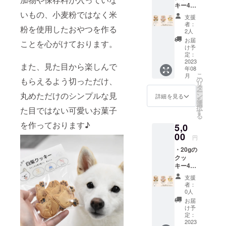
キー4個
商品開
いもの、小麦粉ではなく米
(全11種
封前に
支援
より味
は必ず
者：
粉を使用したおやつを作る
ランダ
お届け
2人
ム) ・
のリ
お届
ことを心がけております。
PAWマ
ターン
け予
ドレー
に貼付
定：
ヌ2個
2023
された
また、見た目から楽しんで
年08
(全6種
ラベル
こ
月
より味
や注意
の
もらえるよう切っただけ、
リ
ランダ
書きを
タ
ー
ム) 原材
丸めただけのシンプルな見
ご確認
ン
詳細を見る
を
料の食
くださ
選
択
た目ではない可愛いお菓子
品表示
い。
す
る
はお届
を作っております♪
5,0
け商品
のラベ
00
円
ルに表
・20gの
記され
クッ
ます。
キー4個
商品開
(全11種
封前に
支援
より味
は必ず
者：
ランダ
お届け
0人
ム) ・
のリ
お届
PAWマ
ターン
け予
ドレー
に貼付
定：
ヌ2個
2023
された