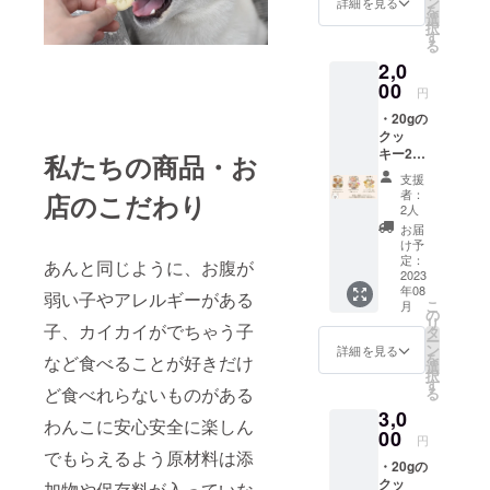
ン
詳細を見る
を
ます。
選
択
商品開
す
る
封前に
2,0
は必ず
お届け
00
円
のリ
・20gの
ターン
クッ
に貼付
キー2個
された
私たちの商品・お
(全11種
ラベル
支援
より味
や注意
者：
店のこだわり
ランダ
書きを
2人
ム) ・
ご確認
お届
PAWマ
くださ
け予
ドレー
い。
定：
あんと同じように、お腹が
ヌ2個
2023
年08
(全6種
弱い子やアレルギーがある
こ
月
より味
の
リ
子、カイカイがでちゃう子
ランダ
タ
ー
ム) 原材
ン
詳細を見る
を
など食べることが好きだけ
料の食
選
択
品表示
す
ど食べれらないものがある
る
はお届
3,0
け商品
わんこに安心安全に楽しん
のラベ
00
円
ルに表
でもらえるよう原材料は添
・20gの
記され
クッ
ます。
加物や保存料が入っていな