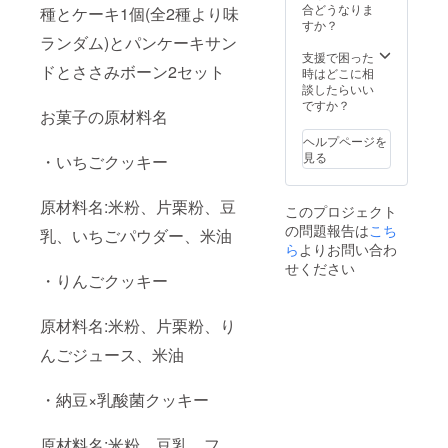
書きを
合どうなりま
種とケーキ1個(全2種より味
ご確認
すか？
くださ
ランダム)とパンケーキサン
い。
支援で困った
ドとささみボーン2セット
時はどこに相
談したらいい
ですか？
お菓子の原材料名
ヘルプページを
見る
・いちごクッキー
原材料名:米粉、片栗粉、豆
このプロジェクト
の問題報告は
こち
乳、いちごパウダー、米油
ら
よりお問い合わ
せください
・りんごクッキー
原材料名:米粉、片栗粉、り
んごジュース、米油
・納豆×乳酸菌クッキー
原材料名:米粉、豆乳、フ