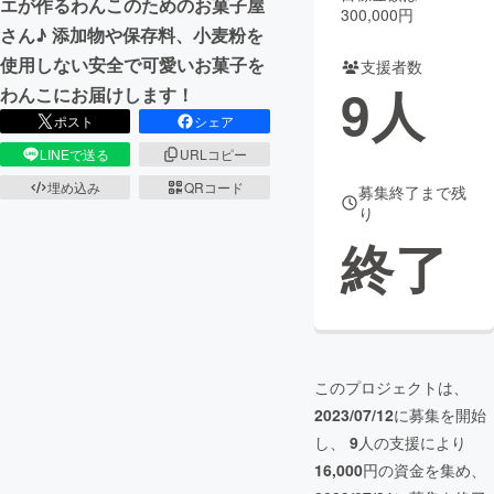
エが作るわんこのためのお菓子屋
300,000円
さん♪ 添加物や保存料、小麦粉を
まちづくり・地域活性化
使用しない安全で可愛いお菓子を
支援者数
9
人
わんこにお届けします！
CAMPFIRE for Social Good
CAMPFIRE Creation
ポスト
シェア
CAMPFIREふるさと納税
machi-ya
コミュニティ
LINEで送る
URLコピー
埋め込み
QRコード
募集終了まで残
り
終了
このプロジェクトは、
2023/07/12
に募集を開始
し、
9
人の支援により
16,000
円の資金を集め、