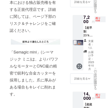
込） ※
本における独占販売権を有
ン
詳細を見る
を
送料無
選
択
する正規代理店です。詳細
料（日
す
る
本国内
に関しては、ページ下部の
7,2
限定）
残り
内容
00
499
円
リスク＆チャレンジをご確
物： ・
【超早
「Seem
認ください。
割
agic
23％OF
mini」
F】
本体 ・
支援
「Seem
掃除用
者：
agic
ブラシ
1人
mini」
・充電
「Semagic mini」(シーマ
お届
×1セッ
ケーブ
け予
ジック ミニ)は、よりパワフ
ト 一般
ル ・取
定：
予定販
2023
扱説明
ルなモーターとCNC級の精
年10
売価
書 各×1
こ
月
格:9,50
の
密で鋭利な合金カッターを
リ
0円（税
タ
ー
込） ※
ン
詳細を見る
採用しました。爪に厚みが
を
送料無
選
択
料（日
す
ある場合もキレイに削れま
る
本国内
14,
限定）
す。
残り
内容
000
150
円
物： ・
【超超
「Seem
早割