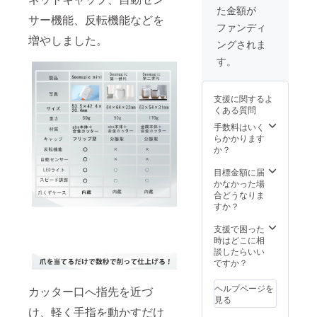
た金額が
扱説明
サー機能、反転機能などを
書 各×2
ファンディ
増やしました。
ングされま
す。
支援に関するよ
くある質問
手数料はいく
らかかります
か？
目標金額に届
かなかった場
合どうなりま
すか？
支援で困った
時はどこに相
談したらいい
ですか？
ヘルプページを
カッター口へ指先を近づ
見る
け、軽く手指を動かすだけ