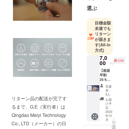
を手がけて
選ぶ
おります。
時代が変わ
目標金額
り、生活や
未達でも
ライフスタ
リターン
イルに対す
が届きま
る価値観が
す
(All-in
方式)
変わってい
く中で、時
7,0
残り45
00
代にマッチ
円
した新しい
【超超
早割
製品群を皆
26％OF
様にお届け
F】
支援
することが
「Seem
者：
agic
私たちの目
5人
リターン品の配送が完了す
mini」
お届
標です。
×1セッ
け予
るまで、G.E（実行者）は
ト 一般
定：
予定販
2023
Qingdao Meiyi Technology
年10
売価
こ
月
格:9,50
の
Co., LTD（メーカー）の日
リ
0円（税
タ
ー