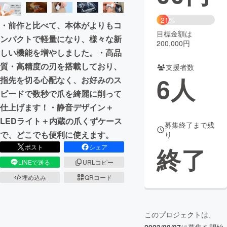
まちづくり・地域活性化
21%
・前作と比べて、本体がよりもコ
目標金額は
ンパクトで軽量になり、様々な新
200,000円
CAMPFIRE for Social Good
CAMPFIRE Creation
しい機能を増やしました。・高品
CAMPFIREふるさと納税
machi-ya
コミュニティ
質・高精度の刃を搭載しており、
支援者数
6
人
指先を切る心配なく、お好みのス
ピードで数秒で爪を綺麗に削って
仕上げます！・静音デザイン＋
LEDライト＋内蔵の爪くずケース
募集終了まで残
で、どこでも便利に使えます。
り
終了
ポスト
シェア
LINEで送る
URLコピー
埋め込み
QRコード
このプロジェクトは、