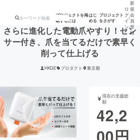
新
ロ
規
グ
会
プロジェクトを掲
はじ
プロジェクト
/
載するには
める
をさがす
イ
員
ン
登
さらに進化した電動爪やすり！セン
録
サー付き、爪を当てるだけで素早く
削って仕上げる
人気のプロ
注目のリ
注目の新着プロ
募集終了が近いプ
もうすぐ公開
ジェクト
ターン
ジェクト
ロジェクト
されます
HKGE
プロダクト
東京都
アート・写真
音楽
現在の支援総
テクノロジー・ガジェット
ゲーム・サ
額
42,2
映像・映画
書籍・雑誌
00
円
ビジネス・起業
チャレンジ