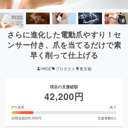
さらに進化した電動爪やすり！セ
ンサー付き、爪を当てるだけで素
早く削って仕上げる
HKGE
プロダクト
東京都
現在の支援総額
42,200
円
終了
21
%達成
目標金額
200,000
円
支援者数
6
人