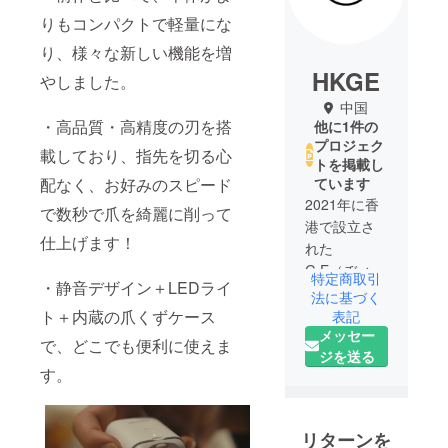
りもコンパクトで軽量にな
り、様々な新しい機能を増
HKGE
やしました。
中国
・高品質・高精度の刃を搭
他に1件の
プロジェク
載しており、指先を切る心
トを掲載し
配なく、お好みのスピード
ています
2021年に香
で数秒で爪を綺麗に削って
港で設立さ
仕上げます！
れた
G.E（ヂィー
特定商取引
・静音デザイン＋LEDライ
・イー）
法に基づく
は、数多く
ト＋内蔵の爪くずケース
表記
メッセー
のメーカー
で、どこでも便利に使えま
ジを送る
と連携して
す。
輸出入事
業、商品の
デザイン・
リターンを
販売・運営