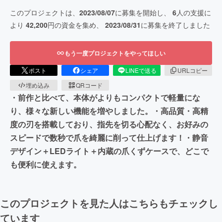
このプロジェクトは、
2023/08/07
に募集を開始し、
6
人の支援に
より
42,200
円の資金を集め、
2023/08/31
に募集を終了しました
もう一度プロジェクトをやってほしい
ポスト
シェア
LINEで送る
URLコピー
埋め込み
QRコード
・前作と比べて、本体がよりもコンパクトで軽量にな
り、様々な新しい機能を増やしました。・高品質・高精
度の刃を搭載しており、指先を切る心配なく、お好みの
スピードで数秒で爪を綺麗に削って仕上げます！・静音
デザイン＋LEDライト＋内蔵の爪くずケースで、どこで
も便利に使えます。
このプロジェクトを見た人はこちらもチェックし
ています