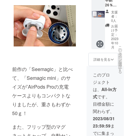
agic
26％OF
mini」
F】
本体 ・
支援
「Seem
掃除用
者：
agic
ブラシ
0人
mini」
・充電
お届
×2セッ
ケーブ
け予
ト 一般
ル ・取
定：
予定販
2023
扱説明
年10
売価
書 各×1
こ
月
格:19,0
の
リ
00円
タ
ー
（税
ン
詳細を見る
を
込） ※
選
択
送料無
前作の「Seemagic」と比べ
す
る
料（日
このプロ
て、「Semagic mini」のサ
本国内
ジェクト
限定）
イズが’AirPods Proの充電
内容
は、
All-In方
物： ・
ケースよりもコンパクトな
式
です。
「Seem
agic
目標金額に
りましたが、重さもわずか
mini」
関わらず、
本体 ・
50ｇ！
掃除用
2023/08/31
ブラシ
23:59:59
ま
また、フリップ型のマグ
・充電
ケーブ
でに集まっ
ネットキャップ、自動セン
ル ・取