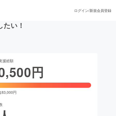
ログイン
/
新規会員登録
したい！
うすぐ公開されます
支援総額
プロダクト
0,500
円
ファッション
スポーツ
3,000円
数
ア
ソーシャルグッド
人