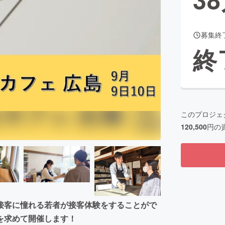
募集終
CAMPFIRE for Social Good
CAMPFIRE Creation
終
CAMPFIREふるさと納税
machi-ya
コミュニティ
このプロジェ
120,500
円の
接客に憧れる若者が接客体験をすることがで
を求めて開催します！