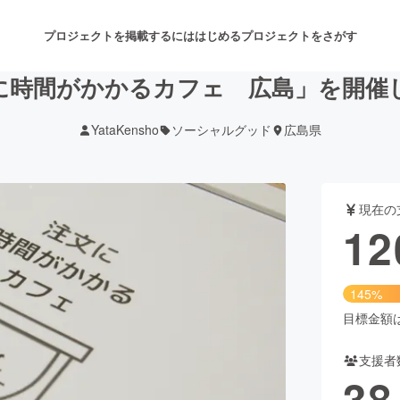
プロジェクトを掲載するには
はじめる
プロジェクトをさがす
に時間がかかるカフェ 広島」を開催
YataKensho
ソーシャルグッド
広島県
注目のリターン
注目の新着プロジェクト
募集終了が近いプロジェクト
も
現在の
音楽
舞台・パフォーマンス
12
ゲーム・サービス開発
フード・飲食店
145%
書籍・雑誌出版
アニメ・漫画
目標金額は8
支援者
チャレンジ
ビューティー・ヘルスケ
38