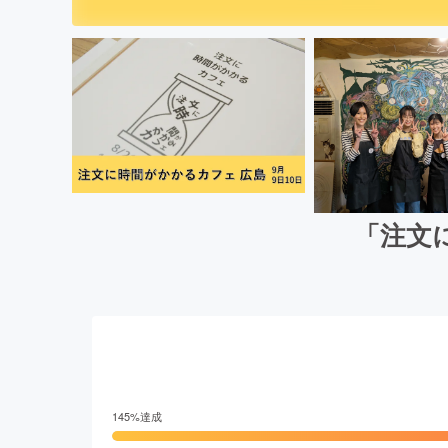
「注文
145
%達成