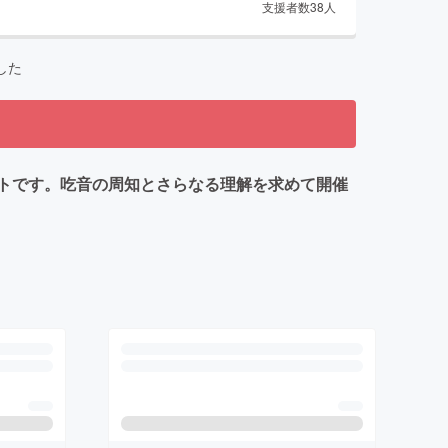
支援者数
38
人
した
トです。吃音の周知とさらなる理解を求めて開催