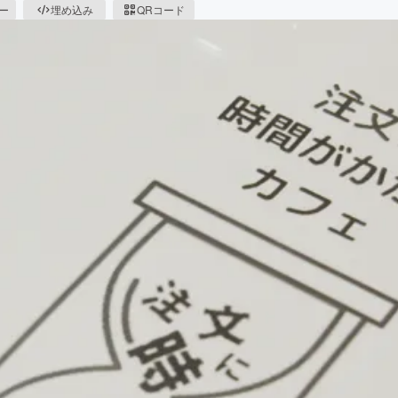
ピー
埋め込み
QRコード