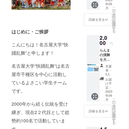
年09
こ
月
の
リ
タ
ー
ン
詳細を見る
を
選
択
す
る
はじめに・ご挨拶
2,0
00
円
こんにちは！名古屋大学”快
らんま
踊乱舞”と申します！
の演舞
を大好
きでい
名古屋大学”快踊乱舞”は名古
支援
てくれ
者：
るあな
屋市千種区を中心に活動し
0人
た
お届
ているよさこい学生チーム
へ！！
け予
らん
定：
です。
まっこ
2023
年09
による
こ
月
振り解
の
2000年から続く伝統を受け
リ
説動画
タ
ー
コー
ン
詳細を見る
継ぎ、現在2２代目として総
を
ス！ ・
選
択
お礼
勢約100名で活動していま
す
る
メール
す。
・らん