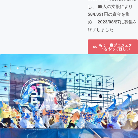
し、
69
人の支援により
584,351
円の資金を集
め、
2023/08/27
に募集を
終了しました
もう一度プロジェク
トをやってほしい