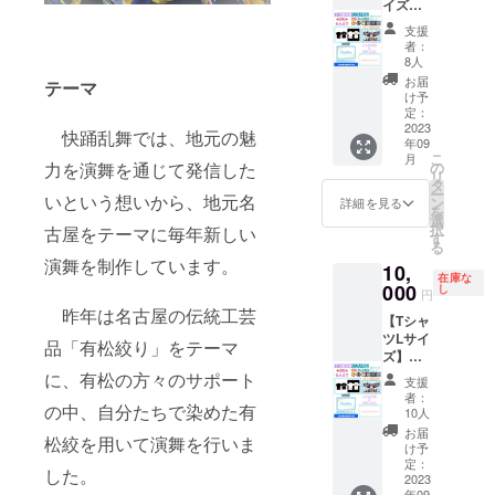
イズ】
書きく
大感
ださ
支援
謝！！
い。そ
者：
らんま
の後、
8人
パー
詳細に
お届
テーマ
フェク
ついて
け予
トセッ
調整さ
定：
ト ・お
2023
せてい
快踊乱舞では、地元の魅
年09
礼の手
ただき
こ
月
紙 ・椛
ます。
の
力を演舞を通じて発信した
リ
巡＋歴
※場所や
タ
ー
代演舞
いという想いから、地元名
時期に
ン
詳細を見る
を
缶バッ
よって
選
択
古屋をテーマに毎年新しい
ジ×３
はご依
す
る
（計
頼に沿
演舞を制作しています。
10,
４） ・
うこと
在庫な
オリジ
000
ができ
し
円
ナルら
ない場
昨年は名古屋の伝統工芸
【Tシャ
んまタ
合があ
ツLサイ
オル ・
ります
品「有松絞り」をテーマ
ズ】大
椛巡T
ので、
感
シャツ
に、有松の方々のサポート
ご了承
支援
謝！！
（Mサ
くださ
者：
らんま
の中、自分たちで染めた有
イズ）
い。そ
10人
パー
・よさ
のよう
お届
松絞を用いて演舞を行いま
フェク
名考案&
な場合
け予
トセッ
手作り
定：
は全額
した。
ト ・お
2023
よさ名
返金さ
年09