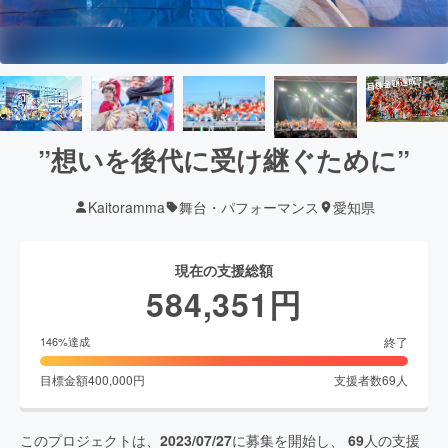
”想いを後代に受け継ぐために”
Kaitoramma
舞台・パフォーマンス
愛知県
現在の支援総額
584,351
円
終了
146
%達成
目標金額
400,000
円
支援者数
69
人
このプロジェクトは、
2023/07/27
に募集を開始し、
69
人の支援