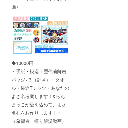
画）
◆10000円
・手紙・椛巡＋歴代演舞缶
バッジ×３（計４）・タオ
ル・椛巡Tシャツ・あなたの
よさ名考案します！&らん
まっこが愛を込めて、よさ
名札をお作りします！・
（希望者：振り解説動画）