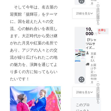
礼の手
札
せてい
こ
月
紙 ・椛
※「備考
の
ただき
そして今年は、名古屋の
リ
巡＋歴
欄」に
タ
ます。
ー
代演舞
ご自身
ン
※出張演
迎賓館「揚輝荘」をテーマ
詳細を見る
を
缶バッ
を表す
選
舞披露
択
ジ×３
に、国を超えた人々の交
特徴や
す
に関し
る
（計
キー
て、ご
流、心の触れ合いを表現し
10,
４） ・
ワード
支援前
在庫な
オリジ
000
をお書
し
に相談
円
ます。大正時代から受け継
ナルら
きくだ
したい
【Tシャ
んまタ
さい。
ことが
がれた月見や紅葉の名所で
ツLLサ
オル ・
（趣味
ござい
イズ】
椛巡T
や好き
ました
あり、アジアの人々との交
大感
シャツ
な食べ
らお気
支援
謝！！
（Lサイ
物、特
流が繰り広げられたこの地
軽にご
者：
らんま
ズ） ・
技な
2人
連絡く
パー
の魅力を、演舞を通じてよ
よさ名
ど）よ
ださ
お届
フェク
考案&手
さ名考
け予
い。
り多くの方に知ってもらい
トセッ
作りよ
定：
案の参
ト ・お
2023
さ名札
考にさ
たいです！
年09
礼の手
※「備考
せてい
こ
月
紙 ・椛
欄」に
の
ただき
リ
巡＋歴
ご自身
タ
ます。
ー
代演舞
を表す
ン
※よさ名
詳細を見る
を
缶バッ
特徴や
選
を既に
択
ジ×３
キー
す
お持ち
る
（計
ワード
の方は
このプロ
４） ・
をお書
「備考
ジェクト
オリジ