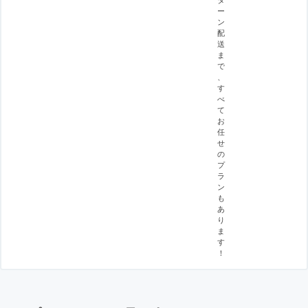
ー
ン
配
送
ま
で
、
す
べ
て
お
任
せ
の
プ
ラ
ン
も
あ
り
ま
す
！