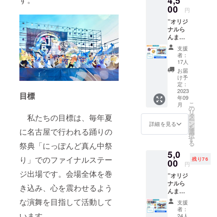
4,5
まっこ
00
円
による
”オリジ
振り解
ナルら
説動
んまタ
画！
オル”&
支援
「椛
者：
巡」缶
17人
バッジ
お届
コー
け予
ス！ ・
定：
お礼の
2023
目標
年09
手紙 ・
こ
月
椛巡
の
リ
（’23年
タ
私たちの目標は、毎年夏
ー
度演
ン
詳細を見る
を
舞）缶
に名古屋で行われる踊りの
選
択
バッジ×
す
る
祭典「にっぽんど真ん中祭
１（2種
5,0
類のう
り」でのファイナルステー
残り76
ちラン
00
円
ダム）
ジ出場です。会場全体を巻
”オリジ
・オリ
ナルら
ジナル
き込み、心を震わせるよう
んまタ
らんま
オル” &
タオル
な演舞を目指して活動して
支援
歴代缶
・振り
者：
バッジ
います。
解説動
24人