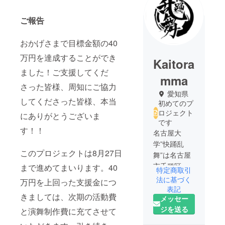
ご報告
おかげさまで目標金額の40
万円を達成することができ
Kaitora
ました！ご支援してくだ
mma
さった皆様、周知にご協力
愛知県
してくださった皆様、本当
初めてのプ
ロジェクト
にありがとうございま
です
す！！
名古屋大
学”快踊乱
このプロジェクトは8月27日
舞”は名古屋
市千種区を
まで進めてまいります。40
特定商取引
中心に活動
法に基づく
万円を上回った支援金につ
しているど
表記
きましては、次期の活動費
メッセー
まつり･よさ
ジを送る
こいチーム
と演舞制作費に充てさせて
です。2000