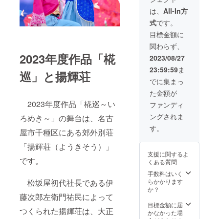
きくだ
欄」に
ナルら
さい。
よさ名
は、
All-In方
んまタ
（趣味
をお書
式
です。
オル ・
や好き
きくだ
椛巡T
な食べ
さい。
目標金額に
シャツ
物、特
・振り
関わらず、
（LLサ
技な
解説動
2023年度作品「椛
イズ）
ど）よ
画（希
2023/08/27
・よさ
さ名考
望者）
23:59:59
ま
名考案&
案の参
巡」と揚輝荘
手作り
考にさ
でに集まっ
よさ名
せてい
た金額が
札
ただき
※「備考
2023年度作品「椛巡～い
ます。
ファンディ
欄」に
※よさ名
ングされま
ろめき～」の舞台は、名古
ご自身
を既に
を表す
お持ち
す。
屋市千種区にある郊外別荘
特徴や
の方は
キー
「備考
「揚輝荘（ようきそう）」
ワード
欄」に
支援に関するよ
をお書
よさ名
です。
くある質問
きくだ
をお書
さい。
きくだ
手数料はいく
（趣味
さい。
松坂屋初代社長である伊
らかかります
や好き
・振り
か？
藤次郎左衛門祐民によって
な食べ
解説動
物、特
画（希
目標金額に届
つくられた揚輝荘は、大正
技な
望者）
かなかった場
ど）よ