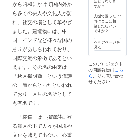
合どうなりま
から昭和にかけて国内外か
さ名考
すか？
案の参
ら多くの要人や文化人が訪
考にさ
支援で困った
せてい
時はどこに相
れ、社交の場として華やぎ
ただき
談したらいい
ます。
ました。建造物には、中
ですか？
※よさ名
国・インドなど様々な国の
を既に
ヘルプページを
お持ち
見る
意匠があしらわれており、
の方は
「備考
国際交流の象徴であるとい
欄」に
このプロジェクト
よさ名
えます。その名の由来は
の問題報告は
こち
をお書
きくだ
「秋月揚明輝」という漢詩
ら
よりお問い合わ
さい。
せください
の一節からとったといわれ
・振り
解説動
ており、月見の名所として
画（希
望者）
も有名です。
「椛巡」は、揚輝荘に登
る満月の下で人々が国境や
文化を越えて出会い、心重