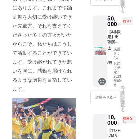
を
ン】 ・
選
択
にあります。これまで快踊
らん
す
る
まっ子
乱舞を大切に受け継いでき
50,
一同か
残り1
らのお
000
円
た先輩方、それを支えてく
礼メッ
【3枠限
セージ
ださった多くの方々がいた
定】出
動画
張演舞
からこそ、私たちはこうし
披露！
支援
【追加
て活動することができてい
者：
リター
2人
ます。受け継がれてきた想
ン】 ・
お届
出張演
け予
いを胸に、感動を届けられ
舞披露
定：
ご依頼
2023
るような演舞を目指してい
年09
に沿っ
こ
月
て演舞
の
ます。
リ
披露に
タ
ー
出向か
ン
詳細を見る
を
せてい
選
択
ただき
す
る
ます！
10,
※備考欄
在庫な
にご希
000
し
円
望の場
【Tシャ
所と時
ツMサ
期をお