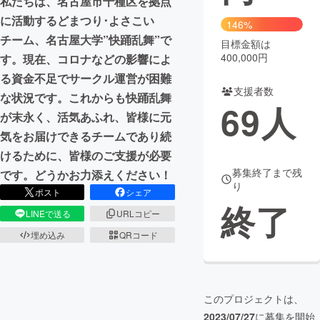
私たちは、名古屋市千種区を拠点
に活動するどまつり･よさこい
146%
まちづくり・地域活性化
チーム、名古屋大学”快踊乱舞”で
目標金額は
400,000円
す。現在、コロナなどの影響によ
CAMPFIRE for Social Good
CAMPFIRE Creation
る資金不足でサークル運営が困難
支援者数
CAMPFIREふるさと納税
machi-ya
コミュニティ
な状況です。これからも快踊乱舞
69
人
が末永く、活気あふれ、皆様に元
気をお届けできるチームであり続
けるために、皆様のご支援が必要
募集終了まで残
です。どうかお力添えください！
り
ポスト
シェア
終了
LINEで送る
URLコピー
埋め込み
QRコード
このプロジェクトは、
2023/07/27
に募集を開始