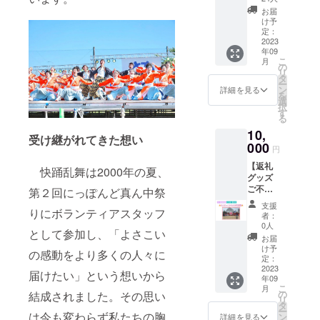
コー
画（希
お届
ス！ ・
望者）
け予
お礼の
定：
手紙 ・
2023
年09
椛巡＋
こ
月
歴代演
の
リ
舞缶
タ
ー
バッジ
ン
詳細を見る
を
×2（計
選
択
３） ・
す
る
オリジ
10,
ナルら
受け継がれてきた想い
んまタ
000
円
オル ・
【返礼
振り解
快踊乱舞は2000年の夏、
グッズ
説動画
ご不要
（希望
第２回にっぽんど真ん中祭
の方
者）
支援
りにボランティアスタッフ
へ】大
者：
感
0人
として参加し、「よさこい
謝！！
お届
らん
け予
の感動をより多くの人々に
まっ子
定：
からの
2023
届けたい」という想いから
年09
お礼動
こ
月
画【追
の
結成されました。その思い
リ
加リ
タ
ー
ター
は今も変わらず私たちの胸
ン
詳細を見る