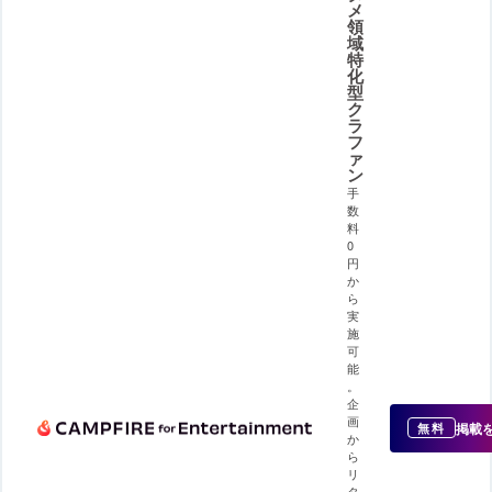
メ
領
域
特
化
型
ク
ラ
フ
ァ
ン
手
数
料
0
円
か
ら
実
施
可
能
。
企
画
掲載
無料
か
ら
リ
タ