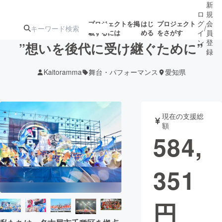
新
ロ
規
グ
会
プロジェクトを掲
はじ
プロジェクト
/
載するには
める
をさがす
イ
員
ン
登
”想いを後代に受け継ぐために”
録
Kaitoramma
舞台・パフォーマンス
愛知県
人気のプロ
注目のリ
注目の新着プロ
募集終了が近いプ
もうすぐ公開
ジェクト
ターン
ジェクト
ロジェクト
されます
現在の支援総
額
アート・写真
音楽
584,
テクノロジー・ガジェット
ゲーム・サ
351
映像・映画
書籍・雑誌
円
ビジネス・起業
チャレンジ