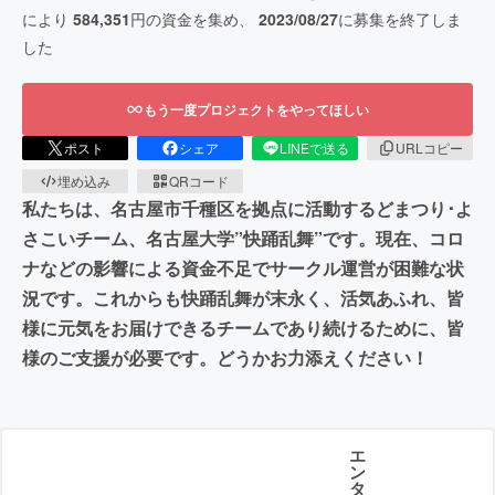
により
584,351
円の資金を集め、
2023/08/27
に募集を終了しま
した
もう一度プロジェクトをやってほしい
ポスト
シェア
LINEで送る
URLコピー
埋め込み
QRコード
私たちは、名古屋市千種区を拠点に活動するどまつり･よ
さこいチーム、名古屋大学”快踊乱舞”です。現在、コロ
ナなどの影響による資金不足でサークル運営が困難な状
況です。これからも快踊乱舞が末永く、活気あふれ、皆
様に元気をお届けできるチームであり続けるために、皆
様のご支援が必要です。どうかお力添えください！
エ
ン
タ