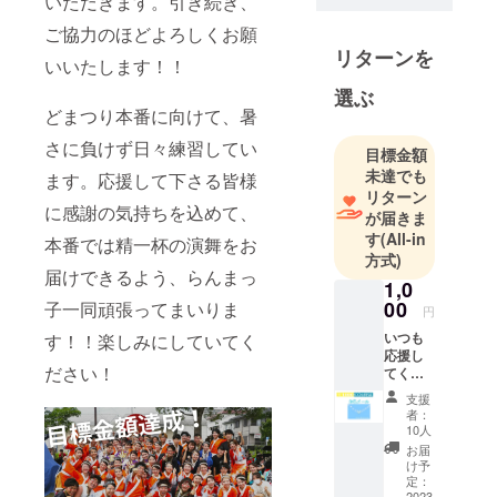
いただきます。引き続き、
年に結成さ
ご協力のほどよろしくお願
れ、現在22
リターンを
いいたします！！
代目を迎え
ました。
選ぶ
8月に名古屋
どまつり本番に向けて、暑
市で開催さ
さに負けず日々練習してい
目標金額
れる「にっ
未達でも
ます。応援して下さる皆様
ぽんど真ん
リターン
に感謝の気持ちを込めて、
中祭り」や
が届きま
愛知近辺で
す
(All-in
本番では精一杯の演舞をお
方式)
行われるお
届けできるよう、らんまっ
祭りにて、
1,0
00
子一同頑張ってまいりま
元気と笑顔
円
を伝えられ
いつも
す！！楽しみにしていてく
応援し
るよう、
ださい！
てくだ
日々練習に
さるあ
支援
励んでいま
なた
者：
へ！ ・
す。
10人
お礼
お届
メール
け予
定：
2023