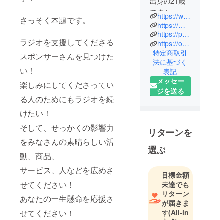
出身の21歳
です！
https://www.instagram.com/kouki.music_aomori
さっそく本題です。
Instagramや
https://music.amazon.co.jp/podcasts/df85d41f-484c-498c-9ab9-989f86c40c82/%E6%A3%AE%E8%A9%B1-z%E4%B8%96%E4%BB%A3%E3%81%AE%E6%84%8F%E8%A6%8B%E8%80%85
ラジオなど
https://podcasts.apple.com/jp/podcast/%E6%A3%AE%E8%A9%B1-z%E4%B8%96%E4%BB%A3%E3%81%AE%E6%84%8F%E8%A6%8B%E8%80%85/id1673394797
ラジオを支援してくださる
https://open.spotify.com/show/1PPhSPmbZIaAApgntaFaZB
をやってい
特定商取引
ます！
スポンサーさんを見つけた
法に基づく
ApplePodcas
い！
表記
t、
メッセー
楽しみにしてくださってい
Amazonmusi
ジを送る
る人のためにもラジオを続
c、Spotifyで
ラジオを配
けたい！
信していま
そして、せっかくの影響力
す！
リターンを
をみなさんの素晴らしい活
選ぶ
動、商品、
サービス、人などを広めさ
目標金額
せてください！
未達でも
リターン
あなたの一生懸命を応援さ
が届きま
せてください！
す
(All-in