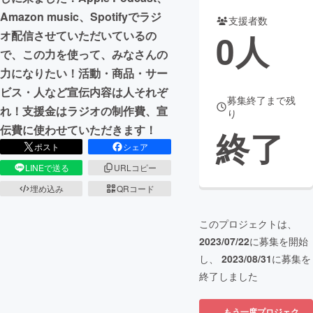
Amazon music、Spotifyでラジ
支援者数
まちづくり・地域活性化
0
人
オ配信させていただいているの
で、この力を使って、みなさんの
CAMPFIRE for Social Good
CAMPFIRE Creation
力になりたい！活動・商品・サー
CAMPFIREふるさと納税
machi-ya
コミュニティ
ビス・人など宣伝内容は人それぞ
募集終了まで残
れ！支援金はラジオの制作費、宣
り
伝費に使わせていただきます！
終了
ポスト
シェア
LINEで送る
URLコピー
埋め込み
QRコード
このプロジェクトは、
2023/07/22
に募集を開始
し、
2023/08/31
に募集を
終了しました
もう一度プロジェク