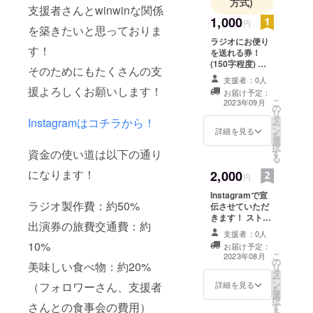
方式)
支援者さんとwinwinな関係
1,000
円
を築きたいと思っておりま
ラジオにお便り
す！
を送れる券！
(150字程度) あ
そのためにもたくさんの支
なたの思いや考
支援者：0人
えなどを代弁し
援よろしくお願いします！
お届け予定：
てお話します！
こ
2023年09月
の
これについて話
リ
タ
してほしい！な
Instagramはコチラから！
ー
ン
どもOKです！
詳細を見る
を
選
択
資金の使い道は以下の通り
す
る
になります！
2,000
円
Instagramで宣
ラジオ製作費：約50%
伝させていただ
きます！ ストー
出演券の旅費交通費：約
リーや投稿など
支援者：0人
で宣伝します！
10%
お届け予定：
期間は１週間に
こ
2023年08月
の
なります！
美味しい食べ物：約20%
リ
タ
ー
ン
詳細を見る
（フォロワーさん、支援者
を
選
択
さんとの食事会の費用）
す
る