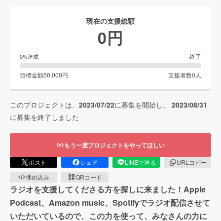
現在の支援総額
0
円
終了
0
%達成
目標金額
50,000
円
支援者数
0
人
このプロジェクトは、
2023/07/22
に募集を開始し、
2023/08/31
に募集を終了しました
もう一度プロジェクトをやってほしい
ポスト
シェア
LINEで送る
URLコピー
埋め込み
QRコード
ラジオを支援してくださる方を探しに来ました！Apple
Podcast、Amazon music、Spotifyでラジオ配信させて
いただいているので、この力を使って、みなさんの力に