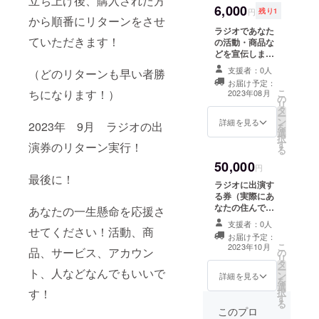
立ち上げ後、購入された方
6,000
円
残り1
から順番にリターンをさせ
ラジオであなた
ていただきます！
の活動・商品な
どを宣伝しま
す！（1ヶ月・放
支援者：0人
（どのリターンも早い者勝
送回数/12回）毎
お届け予定：
放送のはじめに
ちになります！）
こ
2023年08月
の
スポンサーさん
リ
タ
として紹介させ
ー
ン
ていただきま
詳細を見る
2023年 9月 ラジオの出
を
選
す！Instagram
択
す
でも宣伝させて
演券のリターン実行！
る
いただきます！
50,000
円
最後に！
ラジオに出演す
る券（実際にあ
なたの住んでい
あなたの一生懸命を応援さ
る地域に行かせ
支援者：0人
せてください！活動、商
ていただきま
お届け予定：
す！） お時間が
こ
2023年10月
品、サービス、アカウン
の
ありましたらご
リ
タ
飯やカラオケ
ー
ト、人などなんでもいいで
ン
も！ ※公序良俗
詳細を見る
を
選
に反する内容、
す！
択
す
法律に違反する
る
内容などはお受
このプロ