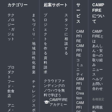
カテゴリー
起案サポート
サ
CAMP
ー
FIRE
テク
ま
プ
ス
ビ
につい
ノロ
ち
ロ
タ
ス
て
ジー
づ
ジ
ッ
・ガ
く
ェ
フ
CAM
CAMP
ジェ
り
ク
に
PFI
FIREと
ット
・
ト
相
RE
は
地
を
談
CAM
あんし
域
作
す
PFI
ん・安
活
る
る
RE
全への
性
資
コ
取り組
化
料
ミュ
み
プロ
音
請
ニ
ニュー
ダク
楽
求
ティ
ス
ト
CAM
ヘルプ
クラウドファ
フー
チ
PFI
お問い
ンディングの
ド・
ャ
RE
合わせ
ノウハウを無
飲食
レ
Crea
料で学ぼう
店
ン
tion
各種規定
CAMPFIRE
ジ
CAM
アカデミー
アニ
ス
利用規
PFI
メ・
ポ
約
RE