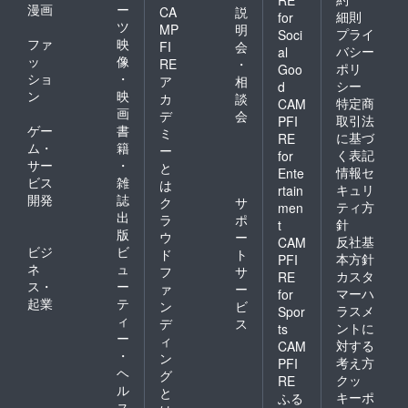
漫画
ー
CA
説
細則
for
ツ
MP
明
プライ
Soci
ファ
映
FI
会
バシー
al
ッ
像
RE
・
ポリ
Goo
ショ
・
ア
相
シー
d
ン
映
カ
談
特定商
CAM
画
デ
会
取引法
PFI
ゲー
書
ミ
に基づ
RE
ム・
籍
ー
く表記
for
サー
・
と
情報セ
Ente
ビス
雑
は
キュリ
rtain
開発
誌
ク
サ
ティ方
men
出
ラ
ポ
針
t
版
ウ
ー
反社基
CAM
ビジ
ビ
ド
ト
本方針
PFI
ネ
ュ
フ
サ
カスタ
RE
ス・
ー
ァ
ー
マーハ
for
起業
テ
ン
ビ
ラスメ
Spor
ィ
デ
ス
ントに
ts
ー
ィ
対する
CAM
・
ン
考え方
PFI
ヘ
グ
クッ
RE
ル
と
キーポ
ふる
ス