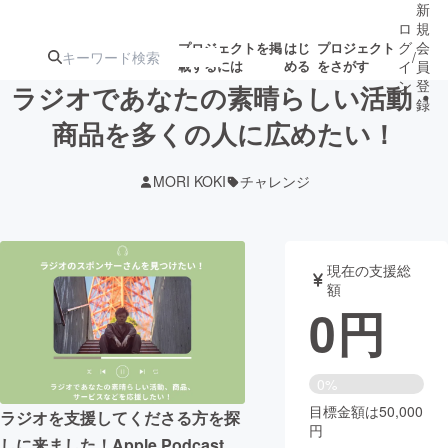
新
ロ
規
グ
会
プロジェクトを掲
はじ
プロジェクト
/
載するには
める
をさがす
イ
員
ン
登
ラジオであなたの素晴らしい活動・
録
商品を多くの人に広めたい！
人気のプロ
注目のリ
注目の新着プロ
募集終了が近いプ
もうすぐ公開
MORI KOKI
チャレンジ
ジェクト
ターン
ジェクト
ロジェクト
されます
アート・写真
音楽
現在の支援総
額
0
円
テクノロジー・ガジェット
ゲーム・サ
映像・映画
書籍・雑誌
0%
目標金額は50,000
ラジオを支援してくださる方を探
円
ビジネス・起業
チャレンジ
しに来ました！Apple Podcast、