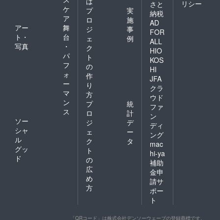
は
リシー
さと
ケ
プ
実
納税
ア
ロ
施
AD
アー
舞
ジ
事
FOR
ト・
台
ェ
例
ALL
写真
・
ク
HIO
パ
ト
KOS
フ
の
HI
ォ
作
JFA
ー
り
クラ
マ
方
ウド
ン
プ
統
ファ
ス
ロ
計
ン
ソー
ジ
デ
ディ
シャ
ェ
ー
ング
ル
ク
タ
mac
グッ
ト
hi-ya
ド
の
補助
広
金申
め
請サ
方
ポー
ト
「QRコード」は株式会社デンソーウェーブの登録商標です。