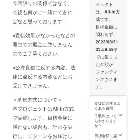
けできません。
今回限りの関係ではなく、
ジェクト
今後も何かご一緒にできれ
は、
All-In方
式
です。
ばなと思っております！
目標金額に
関わらず、
※宣伝効果がなかったなどの
2023/08/31
理由での返金は致しません
23:59:59
ま
のでご了承ください。
でに集まっ
た金額が
※公序良俗に反する内容、法
ファンディ
律に違反する内容などはお
ングされま
受けできません。
す。
＜募集方式について＞
支援に関するよ
本プロジェクトはAll-in方式
くある質問
手数料はいく
で実施します。目標金額に
らかかります
か？
満たない場合も、計画を実
行し、リターンをお届けし
目標金額に届