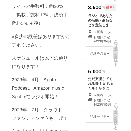
サイトの手数料：約20%
3,500
円
残り3
（掲載手数料12%、決済手
ラジオであなた
の活動・商品な
数料5% ＋税）
どを宣伝しま
す！（2週間・放
支援者：0人
送回数/6回）毎
※多少の誤差はありますがご
お届け予定：
放送のはじめに
こ
2023年09月
の
スポンサーさん
了承ください。
リ
タ
として紹介させ
ー
ン
ていただきま
詳細を見る
を
スケジュールは以下の通り
選
す！
択
す
る
になります！
5,000
円
2023年 4月 Apple
ただ支援してく
れる券！ めちゃ
Podcast、Amazon music、
くちゃ好きにな
ります！ お礼
支援者：0人
Spotifyでラジオ開始！
メッセージを送
お届け予定：
らせていただき
こ
2023年08月
の
ます！
2023年 7月 クラウド
リ
タ
ー
ン
詳細を見る
ファンディング立ち上げ！
を
選
択
す
る