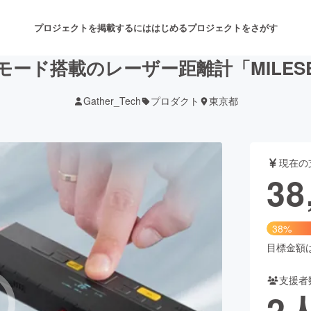
プロジェクトを掲載するには
はじめる
プロジェクトをさがす
ード搭載のレーザー距離計「MILESEE
Gather_Tech
プロダクト
東京都
注目のリターン
注目の新着プロジェクト
募集終了が近いプロジェクト
も
現在の
音楽
舞台・パフォーマンス
38
ゲーム・サービス開発
フード・飲食店
38%
書籍・雑誌出版
アニメ・漫画
目標金額は1
支援者
チャレンジ
ビューティー・ヘルスケ
2