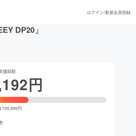
ログイン
/
新規会員登録
Y DP20」
うすぐ公開されます
支援総額
プロダクト
,192
円
ファッション
スポーツ
00,000円
数
ア
ソーシャルグッド
人