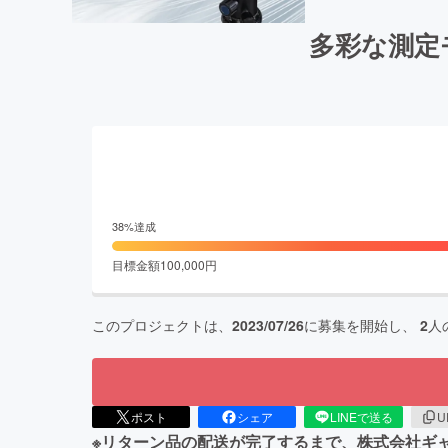
多彩な測定モ
38
%達成
目標金額
100,000
円
このプロジェクトは、
2023/07/26
に募集を開始し、
2
人
ポスト
シェア
LINEで送る
U
※リターン品の配送が完了するまで、株式会社ギャザテック