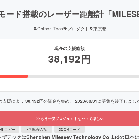
ード搭載のレーザー距離計「MILESEE
Gather_Tech
プロダクト
東京都
現在の支援総額
38,192
円
の支援により
38,192
円の資金を集め、
2023/08/31
に募集を終了しまし
もう一度プロジェクトをやってほしい
RLコピー
埋め込み
QRコード
はShenzhen Mileseey Technology Co.,L