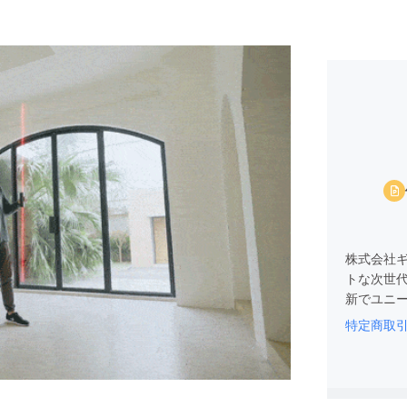
株式会社
トな次世
新でユニ
特定商取
そのため
価値ある
本市場進