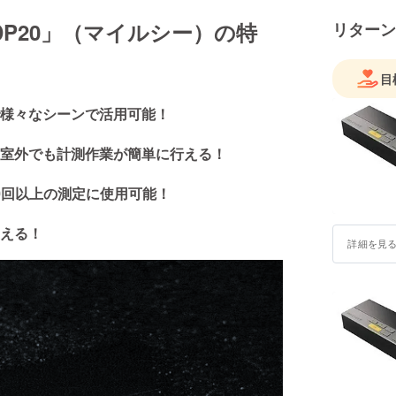
製品の販
 DP20」（マイルシー）の特
リターン
のニーズ
目標とな
目
製品及び
support@ga
様々なシーンで活用可能！
室外でも計測作業が簡単に行える！
00回以上の測定に使用可能！
える！
詳細を見