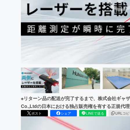
まちづくり・地域活性化
※リターン品の配送が完了するまで、株式会社ギャザテックはSh
Co.,Ltdの日本における独占販売権を有する正規代
ポスト
シェア
LINEで送る
URLコ