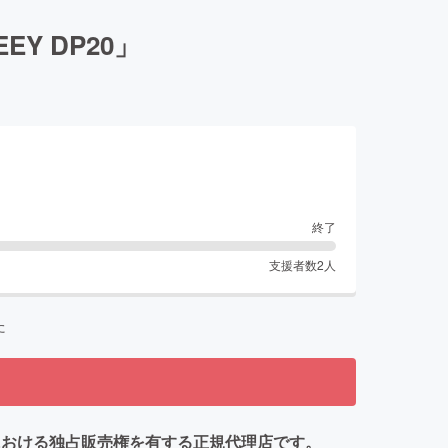
Y DP20」
終了
支援者数
2
人
た
tdの日本における独占販売権を有する正規代理店です。