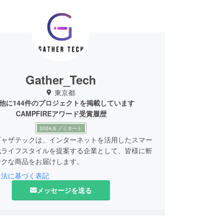
Gather_Tech
東京都
他に144件のプロジェクトを掲載しています
CAMPFIREアワード受賞履歴
2024.6 ノミネート
ギャザテックは、インターネットを活用したスマー
代ライフスタイルを提案する企業として、皆様に斬
ークな商品をお届けします。
引法に基づく表記
弊社は数多くの海外メーカーと代理店契約を結び、
メッセージを送る
商品を価値ある価格で皆様にお届けするための、日
出をサポートしています。