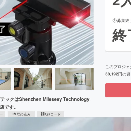
募集終
CAMPFIRE for Social Good
CAMPFIRE Creation
終
CAMPFIREふるさと納税
machi-ya
コミュニティ
このプロジェ
38,192
円の資
enzhen Mileseey Technology
理店です。
ピー
埋め込み
QRコード