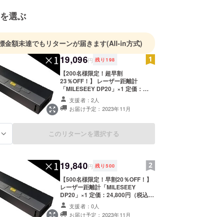
売だけでなく運営にまで関わることで、日本の皆様
を選ぶ
を十分に満たす製品をご提供し続けることが弊社の
っております。
標金額未達でもリターンが届きます
(All-in方式)
配送に関するお問い合わせ→Eメール：
19,096
ther-tech.jp
円
残り
198
【200名様限定！超早割
23％OFF！】 レーザー距離計
「MILESEEY DP20」×1 定価：
24,800円（税込） ※送料込み（日本
支援者：2人
国内限定） 内容物： レーザー距離
お届け予定：2023年11月
計×1 収納袋×1 ストラップ×1 充電
ケーブル×1 日本語取扱説明書×1
このリターンを選択する
る
19,840
円
残り
500
【500名様限定！早割20％OFF！】
レーザー距離計「MILESEEY
DP20」×1 定価：24,800円（税込）
※送料込み（日本国内限定） 内容
支援者：0人
物： レーザー距離計×1 収納袋×1 ス
お届け予定：2023年11月