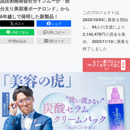
品技術開発会社セインムーが「部
分太り美容液ボーテロンド」から
このプロジェクトは、
6年越しで発明した新製品！
2023/10/03
に募集を開始
ポスト
シェア
し、
64
人の支援により
LINEで送る
URLコピー
2,142,478
円の資金を集
埋め込み
QRコード
め、
2023/11/10
に募集を
終了しました
もう一度プロジェ
2
クトをやってほし
4
い