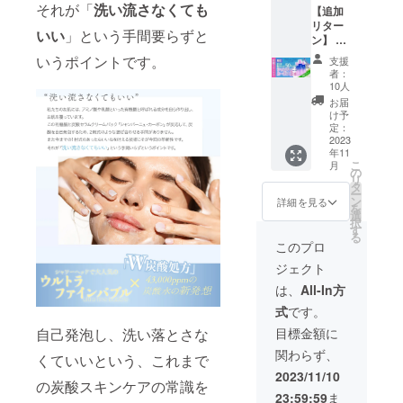
それが「
洗い流さなくても
【追加
トは送
リター
料込み
いい
」という手間要らずと
ン】 【
の価格
3本まと
となり
いうポイントです。
支援
め買い
ます！
者：
セット
10人
50％オ
お届
フ】
け予
シャン
定：
パー
2023
年11
ニュ
こ
月
カーボ
の
リ
ン 『一
タ
ー
般販売
ン
詳細を見る
を
予定価
選
択
格
す
る
59,760
このプロ
円の
ジェクト
50％Ｏ
ＦＦ』
は、
All-In方
※本プロ
式
です。
ジェク
トは送
自己発泡し、洗い落とさな
目標金額に
料込み
関わらず、
の価格
くていいという、これまで
となり
2023/11/10
の炭酸スキンケアの常識を
ます！
23:59:59
ま