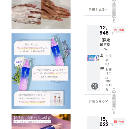
リ
『一般
タ
ー
販売予
ン
詳細を見る
を
定価格
選
択
19,920
す
る
円の
12,
40％Ｏ
残り50
ＦＦ』
948
円
※本プロ
【限定
ジェク
超早割
トは送
35％オ
料込み
フ】
の価格
支援
シャン
となり
者：
パー
ます！
0人
ニュ
お届
カーボ
け予
ン1本
定：
『一般
2023
年11
販売予
こ
月
定価格
の
リ
19,920
タ
ー
円の
ン
詳細を見る
を
35％Ｏ
選
択
ＦＦ』
す
る
※本プロ
15,
ジェク
残り49
トは送
022
円
料込み