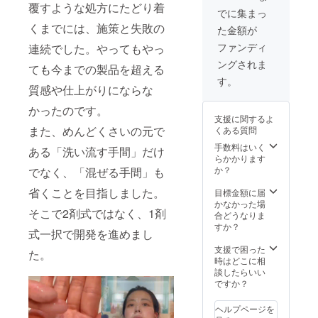
覆すような処方にたどり着
でに集まっ
くまでには、施策と失敗の
た金額が
ファンディ
連続でした。やってもやっ
ングされま
ても今までの製品を超える
す。
質感や仕上がりにならな
かったのです。
支援に関するよ
また、めんどくさいの元で
くある質問
手数料はいく
ある「洗い流す手間」だけ
らかかります
か？
でなく、「混ぜる手間」も
省くことを目指しました。
目標金額に届
かなかった場
そこで2剤式ではなく、1剤
合どうなりま
すか？
式一択で開発を進めまし
支援で困った
た。
時はどこに相
談したらいい
ですか？
ヘルプページを