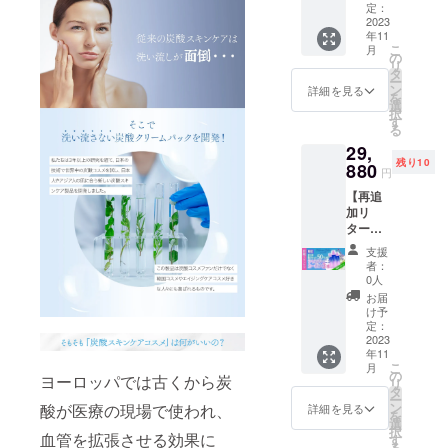
ニュ
トは送
定：
カーボ
2023
料込み
年11
ン 『一
の価格
こ
月
般販売
となり
の
リ
予定価
ます！
タ
ー
格
ラグ
ン
詳細を見る
を
39,840
ジュア
選
択
円の
リース
す
る
45％Ｏ
キンケ
29,
ＦＦ』
アタオ
残り10
※本プロ
880
ル 【サ
円
ジェク
イズ】
【再追
トは送
45×35c
加リ
料込み
m 【特
ター
の価格
徴】
ン】 【
となり
「タオ
支援
3本まと
ます！
ルスキ
者：
め買い
ンケア
0人
セット
藤」特
お届
50％オ
殊な撚
け予
フ】
定：
糸
シャン
2023
「スー
年11
パー
パーゼ
こ
月
ニュ
の
ロ80」
ヨーロッパでは古くから炭
リ
カーボ
タ
を使用
ー
ン 『一
ン
酸が医療の現場で使われ、
してい
詳細を見る
を
般販売
選
ます。
択
予定価
血管を拡張させる効果に
す
高い吸
る