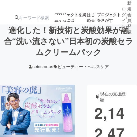
新
ロ
規
グ
会
プロジェクトを掲
はじ
プロジェクト
/
載するには
める
をさがす
イ
員
ン
登
進化した！新技術と炭酸効果が融
録
合“洗い流さない”日本初の炭酸セラ
ムクリームパック
人気のプロ
注目のリ
注目の新着プロ
募集終了が近いプ
もうすぐ公開
ジェクト
ターン
ジェクト
ロジェクト
されます
seinsmous
ビューティー・ヘルスケア
アート・写真
音楽
現在の支援総
テクノロジー・ガジェット
ゲーム・サ
額
2,14
映像・映画
書籍・雑誌
2,47
ビジネス・起業
チャレンジ