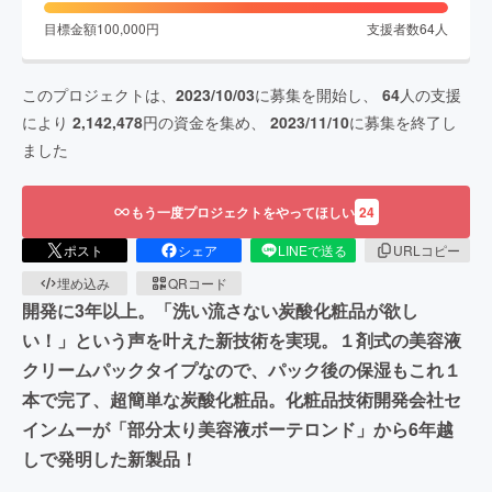
目標金額
100,000
円
支援者数
64
人
このプロジェクトは、
2023/10/03
に募集を開始し、
64
人の支援
により
2,142,478
円の資金を集め、
2023/11/10
に募集を終了し
ました
もう一度プロジェクトをやってほしい
24
ポスト
シェア
LINEで送る
URLコピー
埋め込み
QRコード
開発に3年以上。「洗い流さない炭酸化粧品が欲し
い！」という声を叶えた新技術を実現。１剤式の美容液
クリームパックタイプなので、パック後の保湿もこれ１
本で完了、超簡単な炭酸化粧品。化粧品技術開発会社セ
インムーが「部分太り美容液ボーテロンド」から6年越
しで発明した新製品！