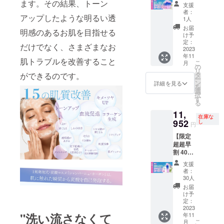
ます！
セット
ます。その結果、トーン
感じる
支援
60％オ
最重要
者：
アップしたような明るい透
フ】
1人
な要
シャン
素。厚
お届
明感のあるお肌を目指せる
パー
け予
みと柔
ニュ
定：
らかさ
だけでなく、さまざまなお
カーボ
2023
そのも
年11
ン 『一
の。
肌トラブルを改善すること
こ
月
般販売
の
洗って
リ
予定価
タ
ができるのです。
も痩せ
ー
格
ン
詳細を見る
にくい
を
1,992,0
選
高密度
択
00円の
す
の滑ら
る
60％Ｏ
かさ。
11,
ＦＦ』
毎日使
在庫な
※本プロ
952
し
うたび
円
ジェク
に心が
【限定
トは送
満たさ
超超早
料込み
れる経
割 40％
の価格
験を。
オフ】
となり
支援
シャン
ます！
者：
パー
30人
ニュ
お届
カーボ
け予
ン1本
定：
『一般
2023
"洗い流さなくて
年11
販売予
こ
月