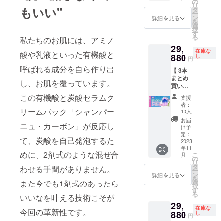
定価格
の
リ
19,920
もいい"
タ
ー
円の
ン
詳細を見る
を
40％Ｏ
選
択
ＦＦ』
す
る
私たちのお肌には、アミノ
※本プロ
29,
ジェク
在庫な
酸や乳液といった有機酸と
トは送
880
し
円
料込み
呼ばれる成分を自ら作り出
【 3本
の価格
まとめ
となり
し、お肌を覆っています。
買い
ます！
セット
この有機酸と炭酸セラムク
支援
50％オ
者：
フ】
リームパック「シャンパー
10人
シャン
お届
ニュ・カーボン」が反応し
パー
け予
ニュ
定：
て、炭酸を自己発泡するた
カーボ
2023
年11
ン 『一
めに、2剤式のような混ぜ合
こ
月
般販売
の
リ
予定価
タ
わせる手間がありません。
ー
格
ン
詳細を見る
を
59,760
また今でも1剤式のあったら
選
択
円の
す
る
いいなを叶える技術こそが
50％Ｏ
29,
ＦＦ』
在庫な
今回の革新性です。
※本プロ
880
し
円
ジェク