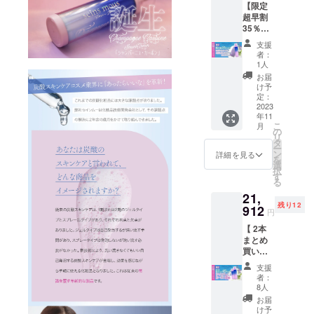
【限定
の価格
超早割
となり
35％オ
ます！
フ】
支援
シャン
者：
パー
1人
ニュ
お届
カーボ
け予
ン1本 +
定：
ラグ
2023
年11
ジュア
こ
月
リース
の
リ
キンケ
タ
ー
アタオ
ン
詳細を見る
を
ル
選
択
（ビッ
す
る
グハン
21,
ドタオ
残り12
ル）
912
円
『一般
【 2本
販売予
まとめ
定価格
買い
23,110
セット
円の
支援
45％オ
35％Ｏ
者：
フ】
ＦＦ』
8人
シャン
※本プロ
お届
パー
ジェク
け予