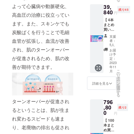
格
収力と
よって心臓病や動脈硬化、
39,
59,760
保水力
残り45
円の
840
が特別
円
高血圧の治療に役立ってい
50％Ｏ
な体感
【 4本
ＦＦ』
を感じ
ます。また、スキンケでも
まとめ
※本プロ
れま
買い
ジェク
す。
炭酸ぱくを行うことで毛細
セット
トは送
さっと
支援
50％オ
料込み
血管が拡張し、血流が改善
拭くだ
者：
フ】
の価格
5人
けで
シャン
され、肌のターンオーバー
となり
しっか
お届
パー
ます！
け予
り吸い
が促進されるため、肌の改
ニュ
定：
上げま
カーボ
2023
す。肌
善が期待できます。
年11
ン 『一
が弱い
こ
月
般販売
の
方にも
リ
予定価
タ
十分安
ー
格
ン
詳細を見る
心して
を
79,680
選
使える
択
円の
す
品質で
る
50％Ｏ
す。同
ターンオーバーが促進され
796
ＦＦ』
じ重量
※本プロ
,80
でこの
残り2
るということは、肌が生ま
ジェク
0
ボ
円
トは送
リュー
れ変わるスピードも速ま
料込み
【 100
ム感。
の価格
本まと
り、老廃物の排出も促され
それは
となり
め買い
上質を