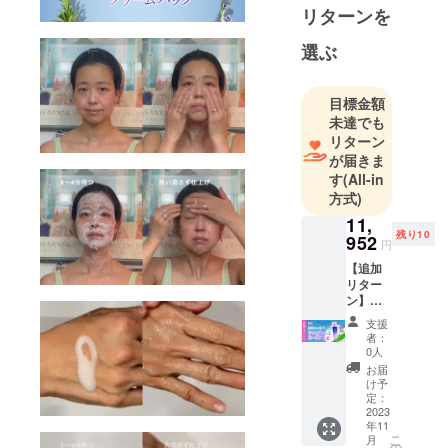
リターンを
選ぶ
目標金額
未達でも
リターン
が届きま
す
(All-in
方式)
11,
残り10
952
円
【追加
リター
ン】
【限定
支援
超超早
者：
割 40％
0人
オフ】
お届
シャン
け予
パー
定：
ニュ
2023
年11
カーボ
こ
月
ン1本
の