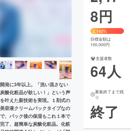
8
円
まちづくり・地域活性化
CAMPFIRE for Social Good
CAMPFIRE Creation
2,142%
CAMPFIREふるさと納税
machi-ya
コミュニティ
目標金額は
100,000円
支援者数
64
人
開発に3年以上。「洗い流さない
募集終了まで残
炭酸化粧品が欲しい！」という声
り
を叶えた新技術を実現。１剤式の
終了
美容液クリームパックタイプなの
で、パック後の保湿もこれ１本で
完了、超簡単な炭酸化粧品。化粧