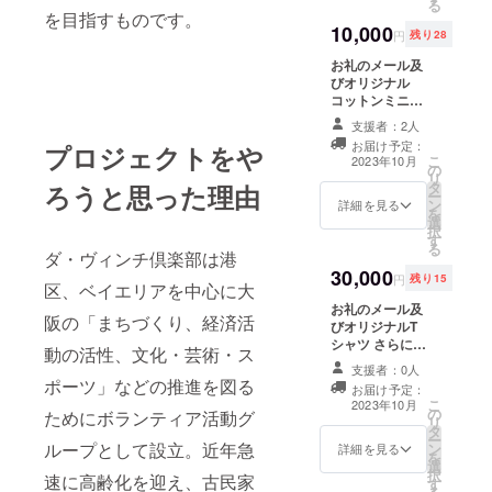
を中心に地
る
に掲載を希望さ
を目指すものです。
域活性化の
10,000
れるお名前をご
円
残り28
種を創出す
記入ください。
お礼のメール及
るためのプ
びオリジナル
ロジェクト
コットンミニ
バッグ さらにイ
の構築や地
支援者：2人
ベント動画への
域の方々が
お届け予定：
プロジェクトをや
協賛者リストに
こ
2023年10月
楽しでいた
の
乗ります。 リス
リ
タ
ト掲載サイズは
ろうと思った理由
だける参加
ー
ン
相対的に中程度
詳細を見る
を
型イベント
選
なります。 サイ
択
す
ズ中 ※支援時、
などのかい
る
ダ・ヴィンチ倶楽部は港
必ず備考欄に掲
さいを行い
30,000
載を希望される
円
残り15
区、ベイエリアを中心に大
推進するこ
お名前をご記入
お礼のメール及
ください。
とを目的と
阪の「まちづくり、経済活
びオリジナルT
したＮＰＯ
シャツ さらにイ
動の活性、文化・芸術・ス
ベント動画への
法人です。
支援者：0人
協賛者リストに
ポーツ」などの推進を図る
お届け予定：
乗ります。 リス
こ
2023年10月
の
ト掲載サイズは
ためにボランティア活動グ
リ
タ
相対的に大きく
ー
ループとして設立。近年急
ン
なります。 サイ
詳細を見る
を
選
ズ大 ※支援時、
択
速に高齢化を迎え、古民家
す
必ず備考欄に掲