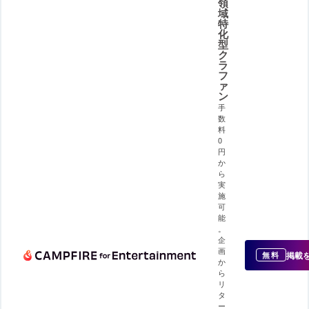
領
域
特
化
型
ク
ラ
フ
ァ
ン
手
数
料
0
円
か
ら
実
施
可
能
。
企
画
掲載
無料
か
ら
リ
タ
ー