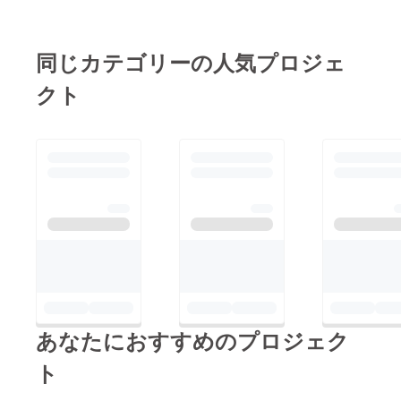
万)と申します。
活動内容としましては
同じカテゴリーの人気プロジェ
拡散用の画像作成後、
クト
クラファンURLを拡散
させて頂いておりま
す。
支払いに関しましても
安心安全のココナラ経
由で取引させて頂いて
おります！
依頼費は5000円〜とな
りますがココナラでは
現在キャンペーンして
おりまして、初めてコ
あなたにおすすめのプロジェク
コナラご利用の方は
ト
1000円OFFとなってお
ります！