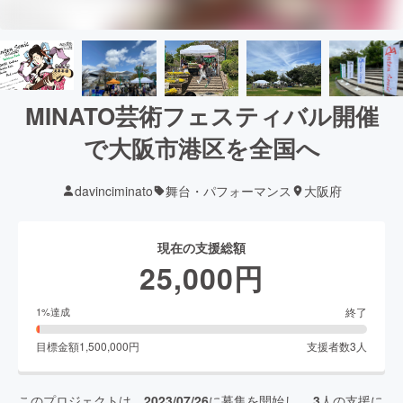
MINATO芸術フェスティバル開催
で大阪市港区を全国へ
davinciminato
舞台・パフォーマンス
大阪府
現在の支援総額
25,000
円
終了
1
%達成
目標金額
1,500,000
円
支援者数
3
人
このプロジェクトは、
2023/07/26
に募集を開始し、
3
人の支援に