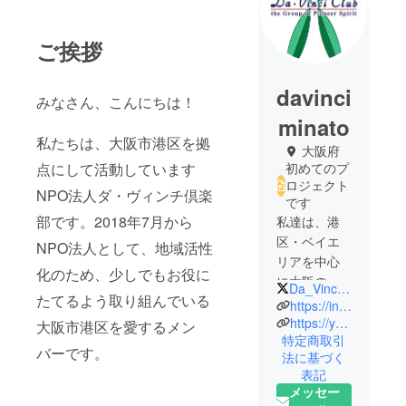
ご挨拶
davinci
みなさん、こんにちは！
minato
私たちは、大阪市港区を拠
大阪府
点にして活動しています
初めてのプ
ロジェクト
NPO法人ダ・ヴィンチ倶楽
です
部です。2018年7月から
私達は、港
区・ベイエ
NPO法人として、地域活性
リアを中心
化のため、少しでもお役に
に大阪の
Da_Vinci_minato
たてるよう取り組んでいる
「まちづく
https://instagram.com/da_vinci_minato?igshid=OGQ5ZDc2ODk2ZA==
り、経済活
https://youtube.com/@user-rm9td1ls2x
大阪市港区を愛するメン
特定商取引
動の活性」
バーです。
法に基づく
を図り、か
表記
つての賑わ
メッセー
いある町並