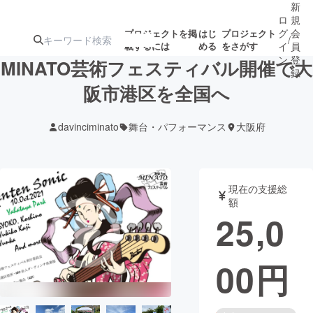
新
ロ
規
グ
会
プロジェクトを掲
はじ
プロジェクト
/
載するには
める
をさがす
イ
員
ン
登
MINATO芸術フェスティバル開催で大
録
阪市港区を全国へ
人気のプロ
注目のリ
注目の新着プロ
募集終了が近いプ
もうすぐ公開
davinciminato
舞台・パフォーマンス
大阪府
ジェクト
ターン
ジェクト
ロジェクト
されます
アート・写真
音楽
現在の支援総
額
25,0
テクノロジー・ガジェット
ゲーム・サ
00
円
映像・映画
書籍・雑誌
ビジネス・起業
チャレンジ