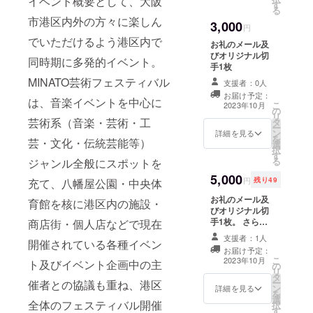
イベント概要として、大阪
す
チーム・団
る
市港区内外の方々に楽しん
体、そして
3,000
円
地域の皆様
でいただけるよう港区内で
お礼のメール及
と共に、そ
びオリジナル切
同時期に多発的イベント。
手1枚
れぞれの点
MINATO芸術フェスティバル
活動と平行
支援者：0人
お届け予定：
し、平面的
は、音楽イベントを中心に
こ
2023年10月
の
な活動を推
リ
芸術系（音楽・芸術・工
タ
ー
進する協働
ン
詳細を見る
を
芸・文化・伝統芸能等）
協議会「み
選
択
す
なとボラン
る
ジャンル全般にスポットを
ティア
5,000
円
残り49
充て、八幡屋公園・中央体
ファーム」
お礼のメール及
育館を核に港区内の施設・
を核に、あ
びオリジナル切
らたな「ヒ
手1枚。 さらに
商店街・個人店などで現在
イベント動画へ
ト・モノ・
支援者：1人
開催されている各種イベン
の協賛者リスト
お届け予定：
コト」を生
に乗ります。 リ
こ
2023年10月
ト及びイベント企画中の主
の
スト掲載サイズ
み出す原動
リ
タ
は相対的に小さ
力となり、
ー
催者との協議も重ね、港区
ン
くなります。 サ
詳細を見る
を
八幡屋公園
選
イズ小 ※支援
全体のフェスティバル開催
択
す
時、必ず備考欄