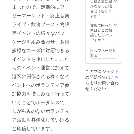
目標金額に届
かなかった場
ましたので、定期的にフ
合どうなりま
リーマーケット・路上音楽
すか？
ライブ・飲食ブース・物販
支援で困った
時はどこに相
等イベントの様々なパッ
談したらいい
ですか？
ケージを組み合わせ、多種
多様なニーズに対応できる
ヘルプページを
見る
イベントを企画した。これ
らのイベント運営に加えて
このプロジェクト
港区に開催される様々なイ
の問題報告は
こち
ら
よりお問い合わ
ベントへのボランティア参
せください
加協力を惜しみなく行って
いくことでボーダレスで、
しがらみのないボランティ
ア活動を具体化していける
と確信しています。