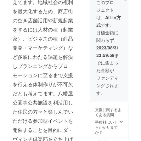
えてます。地域社会の複利
す。 サイズ特大
このプロ
※支援時、必ず備
ジェクト
を最大化するため、商店街
考欄に掲載を希
望されるお名前
は、
All-In方
の空き店舗活用や新規起業
をご記入くださ
式
です。
い。
をするには人材の種（起業
目標金額に
家）、ビジネスの種（商品
関わらず、
開発・マーケティング）な
2023/08/31
23:59:59
ま
ど多岐にわたる課題を解決
でに集まっ
しプランニングからプロ
た金額が
モーションに至るまで支援
ファンディ
を行える体制作りが不可欠
ングされま
す。
だとも考えてます。八幡屋
公園等公共施設を利活用し
支援に関するよ
た住民の方々と楽しんでい
くある質問
ただける参加型イベントを
手数料はいく
らかかります
開催することを目的にダ・
か？
ヴィンチ倶楽部を立ち上げ