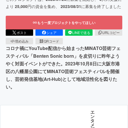
より
25,000
円の資金を集め、
2023/08/31
に募集を終了しました
もう一度プロジェクトをやってほしい
ポスト
シェア
LINEで送る
URLコピー
埋め込み
QRコード
コロナ禍にYouTube配信から始まったMINATO芸術フェ
スティバル「Benten Sonic born」を皮切りに昨年よう
やく対面イベントができた。2023年10月8日に大阪市港
区の八幡屋公園にてMINATO芸術フェスティバルを開催
し、芸術発信基地(Art-Hub)として地域活性化を図りた
い。
エ
ン
タ
メ