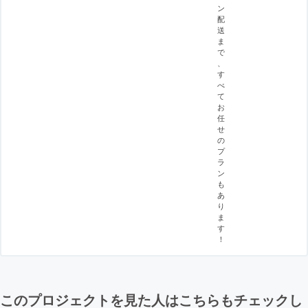
ン
配
送
ま
で
、
す
べ
て
お
任
せ
の
プ
ラ
ン
も
あ
り
ま
す
！
このプロジェクトを見た人はこちらもチェックし