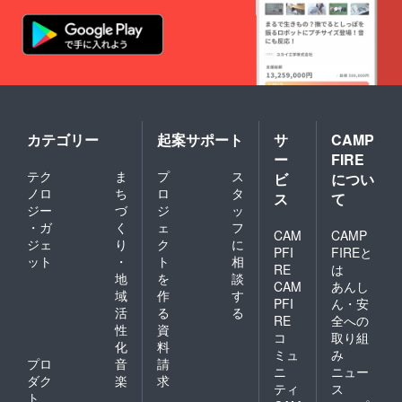
カテゴリー
起案サポート
サ
CAMP
ー
FIRE
テク
ま
プ
ス
ビ
につい
ノロ
ち
ロ
タ
ス
て
ジー
づ
ジ
ッ
・ガ
く
ェ
フ
CAM
CAMP
ジェ
り
ク
に
PFI
FIREと
ット
・
ト
相
RE
は
地
を
談
CAM
あんし
域
作
す
PFI
ん・安
活
る
る
RE
全への
性
資
コ
取り組
化
料
ミュ
み
プロ
音
請
ニ
ニュー
ダク
楽
求
ティ
ス
ト