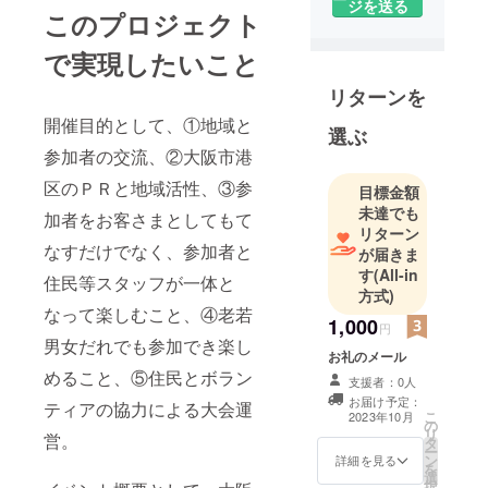
ジを送る
このプロジェクト
みや独立を
志す方への
で実現したいこと
起業支援及
び新規事業
リターンを
支援の更な
開催目的として、①地域と
選ぶ
る推進を行
参加者の交流、②大阪市港
う為、2018
年7月に設立
区のＰＲと地域活性、③参
目標金額
しました。
未達でも
加者をお客さまとしてもて
リターン
また、ボラ
なすだけでなく、参加者と
が届きま
ンティア活
す
(All-in
住民等スタッフが一体と
動の拠点(ス
方式)
テーション)
なって楽しむこと、④老若
1,000
であり発信
円
男女だれでも参加でき楽し
基地(ハブ)と
お礼のメール
めること、⑤住民とボラン
しても、多
支援者：0人
くのボラン
お届け予定：
ティアの協力による大会運
こ
2023年10月
ティア活動
の
リ
営。
タ
を行ってい
ー
ン
詳細を見る
を
る個人・
選
択