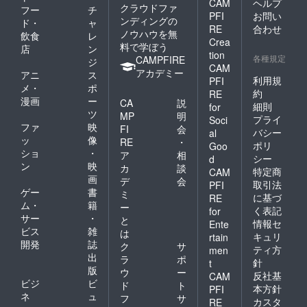
CAM
ヘルプ
クラウドファ
フー
チ
PFI
お問い
ンディングの
ド・
ャ
RE
合わせ
ノウハウを無
飲食
レ
Crea
料で学ぼう
店
ン
tion
各種規定
CAMPFIRE
ジ
CAM
アカデミー
アニ
ス
利用規
PFI
メ・
ポ
約
RE
漫画
ー
CA
説
細則
for
ツ
MP
明
プライ
Soci
ファ
映
FI
会
バシー
al
ッ
像
RE
・
ポリ
Goo
ショ
・
ア
相
シー
d
ン
映
カ
談
特定商
CAM
画
デ
会
取引法
PFI
ゲー
書
ミ
に基づ
RE
ム・
籍
ー
く表記
for
サー
・
と
情報セ
Ente
ビス
雑
は
キュリ
rtain
開発
誌
ク
サ
ティ方
men
出
ラ
ポ
針
t
版
ウ
ー
反社基
CAM
ビジ
ビ
ド
ト
本方針
PFI
ネ
ュ
フ
サ
カスタ
RE