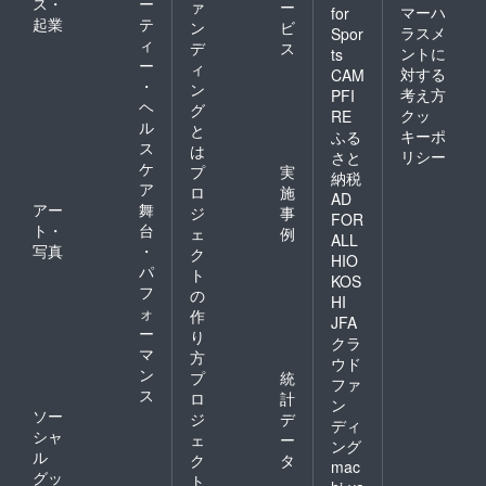
ス・
ー
ァ
ー
マーハ
for
起業
テ
ン
ビ
ラスメ
Spor
ィ
デ
ス
ントに
ts
ー
ィ
対する
CAM
・
ン
考え方
PFI
ヘ
グ
クッ
RE
ル
と
キーポ
ふる
ス
は
リシー
さと
ケ
プ
実
納税
ア
ロ
施
AD
アー
舞
ジ
事
FOR
ト・
台
ェ
例
ALL
写真
・
ク
HIO
パ
ト
KOS
フ
の
HI
ォ
作
JFA
ー
り
クラ
マ
方
ウド
ン
プ
統
ファ
ス
ロ
計
ン
ソー
ジ
デ
ディ
シャ
ェ
ー
ング
ル
ク
タ
mac
グッ
ト