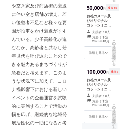
る
載を希望される
や空き家及び商店街の衰退
50,000
お名前をご記入
円
残り10
ください。
に伴い空き店舗が増え、若
お礼のメール及
びオリジナル
い後継者不足など様々な要
コットンミニ
バッグ・オリジ
因が拍車をかけ衰退がすす
支援者：0人
ナルTシャツ も
お届け予定：
んでいる。少子高齢化が進
しくは お礼の
こ
2023年10月
の
メール及びオリ
リ
むなか、高齢者と共存し若
タ
ジナルTシャツと
ー
ン
イベントボラン
詳細を見る
を
年世代を呼び込むことので
選
ティア参加 さら
択
す
にイベント動画
きる魅力あるまちづくりが
る
への協賛者リス
100,000
トに乗ります ※
急務だと考えます。このよ
円
残り3
支援時、必ず備
お礼のメール及
うな状況下に加えて、コロ
考欄に掲載を希
びオリジナル
望されるお名前
ナ禍影響下における新しい
コットンミニ
をご記入くださ
バッグ・オリジ
い。
支援者：0人
イベントの企画運営を試験
ナルTシャツ2種
お届け予定：
類 さらにイベン
こ
2023年10月
的に実施することで活動の
の
ト動画への協賛
リ
タ
者リストに乗り
幅を広げ、継続的な地域発
ー
ン
ます リスト掲載
詳細を見る
を
選
サイズは相対的
展活性化の一助になると考
択
す
に特大となりま
る