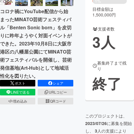
1%
目標金額は
コロナ禍にYouTube配信から始
まちづくり・地域活性化
1,500,000円
まったMINATO芸術フェスティバ
ル「Benten Sonic born」を皮切
支援者数
CAMPFIRE for Social Good
CAMPFIRE Creation
3
人
りに昨年ようやく対面イベントが
CAMPFIREふるさと納税
machi-ya
コミュニティ
できた。2023年10月8日に大阪市
港区の八幡屋公園にてMINATO芸
術フェスティバルを開催し、芸術
募集終了まで残
発信基地(Art-Hub)として地域活
り
性化を図りたい。
終了
ポスト
シェア
LINEで送る
URLコピー
埋め込み
QRコード
このプロジェクトは、
2023/07/26
に募集を開始
し、
3
人の支援により