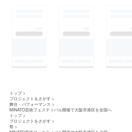
ご利用の際は下記URL
からご利用ください。
https://coconala.com/in
vite/NB0RYV
招待コード:NB0RYV
既にココナラご利用の
方はこちらから
https://coconala.com/se
rvices/2764545?
ref=top_favorites&ref_ki
nd=home&ref_no=2
トップ
>
プロジェクトをさがす
>
※実績多数ございま
舞台・パフォーマンス
>
す。実績ご確認や質問
MINATO芸術フェスティバル開催で大阪市港区を全国へ
トップ
>
等ございましたら、コ
プロジェクトをさがす
>
コナラよりご連絡おま
祭
>
MINATO芸術フェスティバル開催で大阪市港区を全国へ