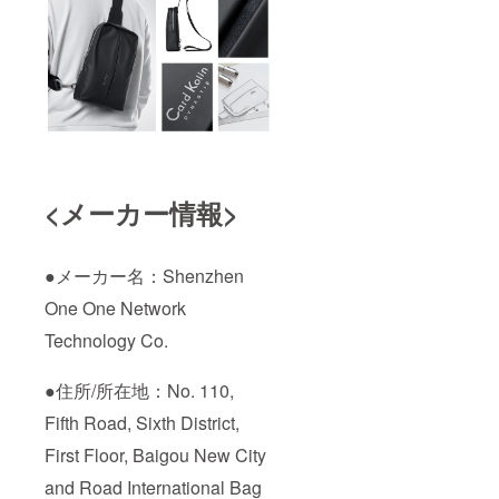
<メーカー情報>
●メーカー名：Shenzhen
One One Network
Technology Co.
●住所/所在地：No. 110,
Fifth Road, Sixth District,
First Floor, Baigou New City
and Road International Bag