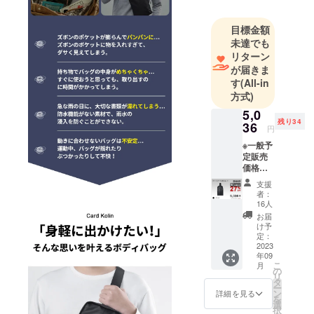
対応する製
品をお客様
目標金額
の手元にお
未達でも
届けるため
リターン
に、本社は
が届きま
製品のデザ
す
(All-in
方式)
イン・品質
管理・販売
5,0
残り34
36
の事業を立
円
ち上げりま
※一般予
定販売
した。
価格：
￥6,899
支援
円 ※税
者：
込・送
16人
料無料
お届
（日本
け予
国内限
定：
定） ※1
2023
年09
セット
こ
月
内容
の
リ
「Card
タ
ー
Kolin」
ン
詳細を見る
を
ボディ
選
択
バッグ