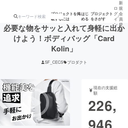
新
ロ
規
グ
会
プロジェクトを掲
はじ
プロジェクト
/
載するには
める
をさがす
イ
員
ン
登
必要な物をサッと入れて身軽に出か
録
けよう！ボディバッグ「Card
Kolin」
人気のプロ
注目のリ
注目の新着プロ
募集終了が近いプ
もうすぐ公開
ジェクト
ターン
ジェクト
ロジェクト
されます
SF_CECS
プロダクト
アート・写真
音楽
現在の支援総
テクノロジー・ガジェット
ゲーム・サ
額
226,
映像・映画
書籍・雑誌
946
ビジネス・起業
チャレンジ