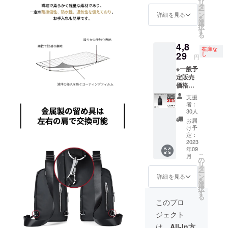
リ
「Card
タ
ー
Kolin」
ン
詳細を見る
を
ボディ
選
択
バッグ
す
る
×3
4,8
在庫な
29
し
円
※一般予
定販売
価格：
￥6,899
支援
円 ※税
者：
込・送
30人
料無料
お届
（日本
け予
国内限
定：
定） ※1
2023
年09
セット
こ
月
内容
の
リ
「Card
タ
ー
Kolin」
ン
詳細を見る
を
ボディ
選
択
バッグ
す
る
×1
このプロ
ジェクト
は、
All-In方