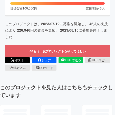
目標金額
100,000
円
支援者数
46
人
このプロジェクトは、
2023/07/12
に募集を開始し、
46
人の支援
により
226,946
円の資金を集め、
2023/08/15
に募集を終了しま
した
もう一度プロジェクトをやってほしい
ポスト
シェア
LINEで送る
URLコピー
埋め込み
QRコード
このプロジェクトを見た人はこちらもチェックし
ています