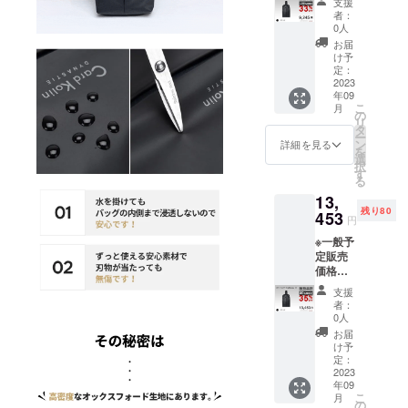
支援
8円 ※税
者：
込・送
0人
料無料
お届
（日本
け予
国内限
定：
定） ※1
2023
年09
セット
こ
月
内容
の
リ
「Card
タ
ー
Kolin」
ン
詳細を見る
を
ボディ
選
択
バッグ
す
る
×2
13,
残り80
453
円
※一般予
定販売
価格：
￥20,69
支援
7円 ※税
者：
込・送
0人
料無料
お届
（日本
け予
国内限
定：
定） ※1
2023
年09
セット
こ
月
内容
の