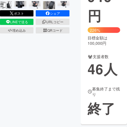
円
まちづくり・地域活性化
ポスト
シェア
LINEで送る
URLコピー
CAMPFIRE for Social Good
CAMPFIRE Creation
226%
埋め込み
QRコード
CAMPFIREふるさと納税
machi-ya
コミュニティ
目標金額は
100,000円
支援者数
46
人
募集終了まで残
り
終了