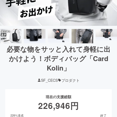
必要な物をサッと入れて身軽に出
かけよう！ボディバッグ「Card
Kolin」
SF_CECS
プロダクト
現在の支援総額
226,946
円
終了
226
%達成