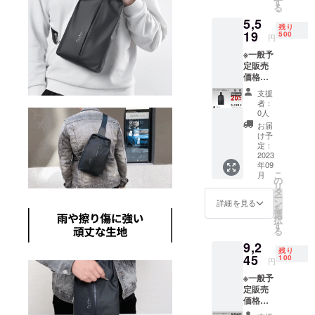
す
る
×1
5,5
残り
19
500
円
※一般予
定販売
価格：
￥6,899
支援
円 ※税
者：
込・送
0人
料無料
お届
（日本
け予
国内限
定：
定） ※1
2023
年09
セット
こ
月
内容
の
リ
「Card
タ
ー
Kolin」
ン
詳細を見る
を
ボディ
選
択
バッグ
す
る
×1
9,2
残り
45
100
円
※一般予
定販売
価格：
￥13,79