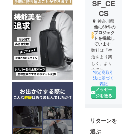
SF_CE
CS
神奈川県
他に68件の
プロジェク
トを掲載し
ています
弊社は「生
活をより楽
しく、より
快適に」を
特定商取引
ポリシーに
法に基づく
製品・サー
表記
メッセー
ビスを提供
ジを送る
していま
す。皆様の
生活中の
ニーズを応
リターンを
え、また時
代の変化に
選ぶ