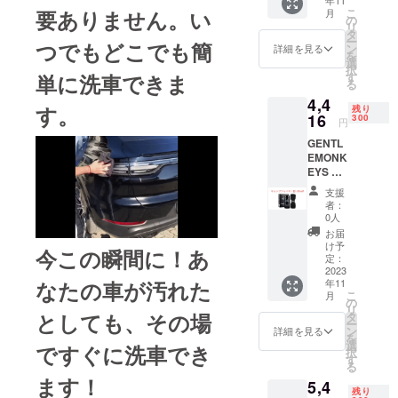
料込)
こ
要ありません。い
月
の
リ
タ
ー
つでもどこでも簡
ン
詳細を見る
を
選
択
す
単に洗車できま
る
4,4
す。
残り
16
300
円
GENTL
EMONK
EYS 20
SET ×１
支援
一般販
者：
売価格
0人
4800円
お届
（税
け予
今この瞬間に！あ
込)→44
定：
16円(税
2023
年11
なたの車が汚れた
込・送
こ
月
料込)
の
リ
としても、その場
タ
ー
ン
詳細を見る
を
選
ですぐに洗車でき
択
す
る
ます！
5,4
残り