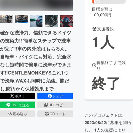
6%
目標金額は
まちづくり・地域活性化
100,000円
支援者数
CAMPFIRE for Social Good
CAMPFIRE Creation
確かな洗浄力、信頼できるドイツ
1
人
CAMPFIREふるさと納税
machi-ya
コミュニティ
の技術力!! 簡単なステップで洗車
が完了!!車の内外装はもちろん。
自転車・バイクにも対応。完全水
募集終了まで残
なし短時間で簡単に洗車ができま
り
す!!GENTLEMONKEYSこれ1つ
終了
で洗浄.WAXも同時に完結。艶だ
し.防汚から保護効果まで。
ポスト
シェア
LINEで送る
URLコピー
埋め込み
QRコード
このプロジェクトは、
2023/08/22
に募集を開始
し、
1
人の支援により