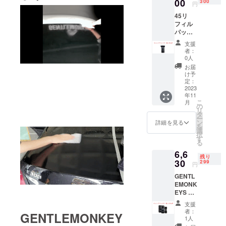
00
300
円
45リ
フィル
パック
×1 一般
支援
販売価
者：
格5870
0人
円（税
お届
込)→54
け予
00円(税
定：
込・送
2023
年11
料込)
こ
月
の
リ
タ
ー
ン
詳細を見る
を
選
択
す
る
6,6
残り
30
299
円
GENTL
EMONK
EYS 45
SET ×１
支援
一般販
者：
GENTLEMONKEY
売価格
1人
7800円