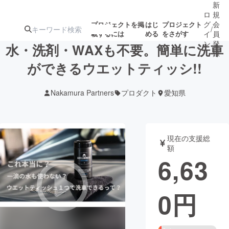
新
ロ
規
グ
会
プロジェクトを掲
はじ
プロジェクト
/
載するには
める
をさがす
イ
員
ン
登
水・洗剤・WAXも不要。簡単に洗車
録
ができるウエットティッシ!!
人気のプロ
注目のリ
注目の新着プロ
募集終了が近いプ
もうすぐ公開
Nakamura Partners
プロダクト
愛知県
ジェクト
ターン
ジェクト
ロジェクト
されます
アート・写真
音楽
現在の支援総
額
6,63
テクノロジー・ガジェット
ゲーム・サ
0
円
映像・映画
書籍・雑誌
ビジネス・起業
チャレンジ