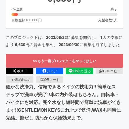
終了
6
%達成
目標金額
100,000
円
支援者数
1
人
このプロジェクトは、
2023/08/22
に募集を開始し、
1
人の支援に
より
6,630
円の資金を集め、
2023/09/30
に募集を終了しました
もう一度プロジェクトをやってほしい
ポスト
シェア
LINEで送る
URLコピー
埋め込み
QRコード
確かな洗浄力、信頼できるドイツの技術力!! 簡単なス
テップで洗車が完了!!車の内外装はもちろん。自転車・
バイクにも対応。完全水なし短時間で簡単に洗車ができ
ます!!GENTLEMONKEYSこれ1つで洗浄.WAXも同時に
完結。艶だし.防汚から保護効果まで。