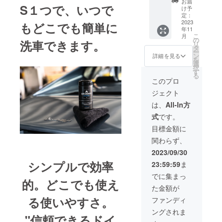
お届
S１つで、いつで
（税
け予
込)→69
定：
40円(税
2023
もどこでも簡単に
年11
込・送
こ
月
料込)
の
洗車できます。
リ
タ
ー
ン
詳細を見る
を
選
択
す
る
このプロ
ジェクト
は、
All-In方
式
です。
目標金額に
関わらず、
2023/09/30
シンプルで効率
23:59:59
ま
でに集まっ
的。どこでも使え
た金額が
る使いやすさ。
ファンディ
ングされま
"信頼できるドイ