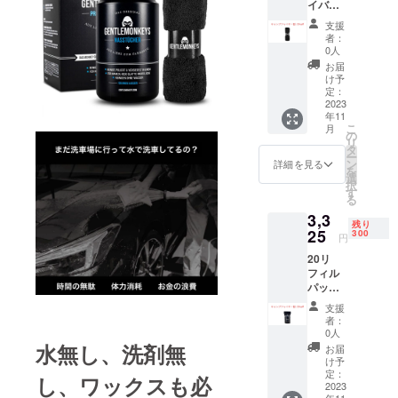
イバー
クロス
支援
×1 一般
者：
販売価
0人
格1800
お届
円（税
け予
込)→17
定：
10円(税
2023
年11
込・送
こ
月
料込) お
の
リ
知合
タ
ー
い、ご
ン
詳細を見る
を
家族と
選
択
一緒に
す
る
洗車し
3,3
ません
残り
か？
25
300
円
20リ
フィル
パック
×1 一般
支援
販売価
者：
格3500
0人
円（税
水無し、洗剤無
お届
込)→33
け予
25円(税
定：
し、ワックスも必
込・送
2023
年11