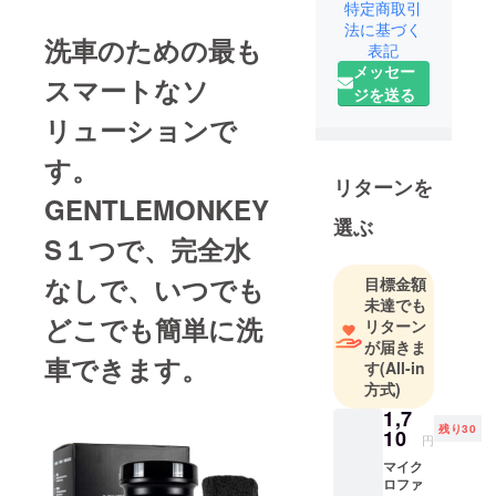
特定商取引
「日本製品
法に基づく
洗車のための最も
を輸出し日
表記
メッセー
本の文化を
スマートなソ
ジを送る
世界に繋げ
る」を理念
リューションで
に事業展開
す。
をしていま
リターンを
す。 同時に
GENTLEMONKEY
海外のユ
選ぶ
S１つで、完全水
ニークな商
品を日本の
なしで、いつでも
目標金額
皆様にお届
未達でも
けする懸け
どこでも簡単に洗
リターン
橋になりた
が届きま
車できます。
いと思って
す
(All-in
方式)
います。
1,7
残り30
10
円
マイク
ロファ