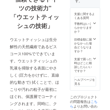
す。
ツの技術力"
支援に関するよ
「ウエットティッ
くある質問
手数料はいく
シュの技術」
らかかります
か？
ウエットティッシュは生分
目標金額に届
かなかった場
解性の天然繊維であるビス
合どうなりま
すか？
コース100%でできていま
支援で困った
す。ウエットティッシュの
時はどこに相
談したらいい
乳液を掃除する表面にやさ
ですか？
しく (圧力をかけずに、直線
ヘルプページを
的な動きで) 拭くことで、ほ
見る
こりや汚れの粒子が最初に
ほぐれ、保護層でコーティ
このプロジェクト
の問題報告は
こち
ングされます。同時に、ク
ら
よりお問い合わ