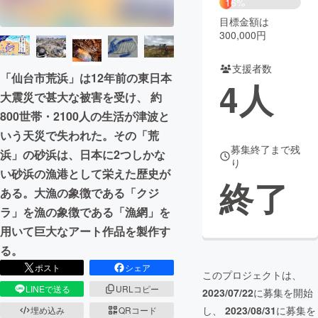
16%
目標金額は
まちづくり・地域活性化
300,000円
支援者数
CAMPFIRE for Social Good
CAMPFIRE Creation
「仙台市荒浜」は12年前の東日本
4
人
CAMPFIREふるさと納税
machi-ya
コミュニティ
大震災で甚大な被害を受け、 約
800世帯・2100人の生活が津波と
いう天災で失われた。その「荒
募集終了まで残
浜」の砂浜は、日本に2つしかな
り
い砂浜の漁港として栄えた歴史が
終了
ある。大漁の象徴である「クジ
ラ」を漁の象徴である「漁網」を
用いて巨大なアート作品を製作す
る。
ポスト
シェア
このプロジェクトは、
LINEで送る
URLコピー
2023/07/22
に募集を開始
し、
2023/08/31
に募集を
埋め込み
QRコード