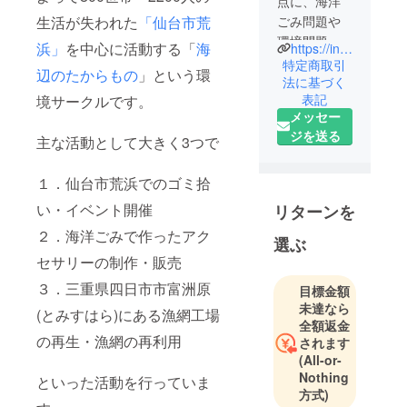
点に、海洋
生活が失われた
「仙台市荒
ごみ問題や
環境問題を
浜」
を中心に活動する「
海
https://instagram.com/umi_taka2022?igshid=Y2IzZGU1MTFhOQ==
考える環境
特定商取引
辺のたからもの
」という環
活動を行っ
法に基づく
表記
境サークルです。
ております
メッセー
ジを送る
主な活動として大きく3つで
１．仙台市荒浜でのゴミ拾
い・イベント開催
リターンを
２．海洋ごみで作ったアク
選ぶ
セサリーの制作・販売
３．三重県四日市市富洲原
目標金額
未達なら
(とみすはら)にある漁網工場
全額返金
の再生・漁網の再利用
されます
(All-or-
Nothing
といった活動を行っていま
方式)