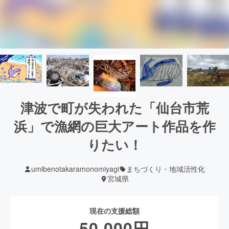
津波で町が失われた「仙台市荒
浜」で漁網の巨大アート作品を作
りたい！
umibenotakaramonomiyagi
まちづくり・地域活性化
宮城県
現在の支援総額
50,000
円