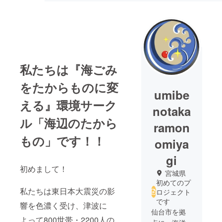
私たちは『海ごみ
をたからものに変
umibe
える』環境サーク
notaka
ル「海辺のたから
ramon
もの」です！！
omiya
gi
初めまして！
宮城県
初めてのプ
私たちは東日本大震災の影
ロジェクト
です
響を色濃く受け、津波に
仙台市を拠
よって800世帯・2200人の