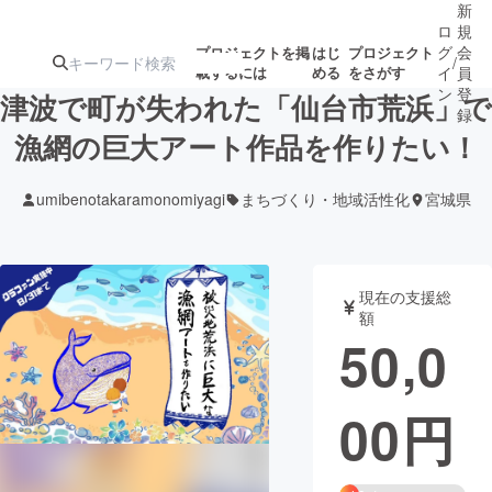
新
ロ
規
グ
会
プロジェクトを掲
はじ
プロジェクト
/
載するには
める
をさがす
イ
員
ン
登
津波で町が失われた「仙台市荒浜」で
録
漁網の巨大アート作品を作りたい！
人気のプロ
注目のリ
注目の新着プロ
募集終了が近いプ
もうすぐ公開
umibenotakaramonomiyagi
まちづくり・地域活性化
宮城県
ジェクト
ターン
ジェクト
ロジェクト
されます
アート・写真
音楽
現在の支援総
額
50,0
テクノロジー・ガジェット
ゲーム・サ
00
円
映像・映画
書籍・雑誌
ビジネス・起業
チャレンジ