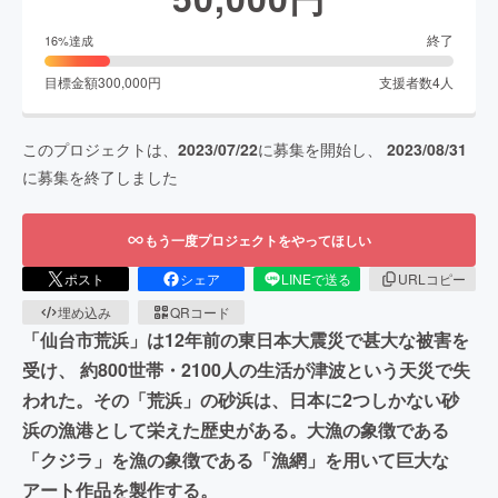
終了
16
%達成
目標金額
300,000
円
支援者数
4
人
このプロジェクトは、
2023/07/22
に募集を開始し、
2023/08/31
に募集を終了しました
もう一度プロジェクトをやってほしい
ポスト
シェア
LINEで送る
URLコピー
埋め込み
QRコード
「仙台市荒浜」は12年前の東日本大震災で甚大な被害を
受け、 約800世帯・2100人の生活が津波という天災で失
われた。その「荒浜」の砂浜は、日本に2つしかない砂
浜の漁港として栄えた歴史がある。大漁の象徴である
「クジラ」を漁の象徴である「漁網」を用いて巨大な
アート作品を製作する。