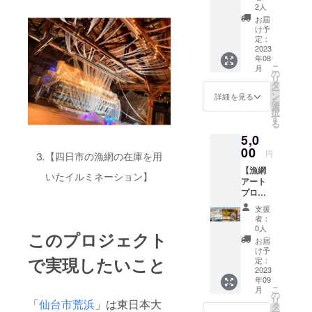
プレゼ
らに嬉
2人
ン
しいの
お届
ト！！
が人間
け予
！】 今
という
定：
回の漁
2023
生き物
年08
網アー
なので
こ
月
トプロ
す… お
の
リ
ジェク
礼メー
タ
ー
トを記
ルにて
ン
詳細を見る
を
念した
感謝の
選
択
写真を
気持ち
す
る
お送り
をお伝
5,0
しま
えしま
す。
00
す。
円
⒊【四日市の漁網の在庫を用
我々が1
【漁網
番写り
いたイルミネーション】
アート
の良い
プロ
スポッ
ジェク
トから
支援
ト記念
インス
者：
ポスト
タ映え
0人
このプロジェクト
カード
する写
お届
プレゼ
真をお
け予
で実現したいこと
ン
送りす
定：
ト！！
2023
るので
年09
！】 今
期待し
こ
月
回のプ
ててく
の
リ
「
仙台市荒浜
」は東日本大
ロジェ
ださ
タ
ー