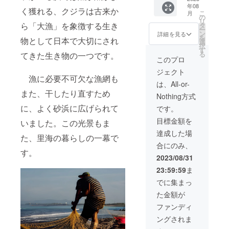
の人か
ます。
年08
前記入
らもあ
NFTっ
く獲れる、クジラは古来か
こ
月
の法人
の人は
の
て何だ
リ
様向け
ら「大漁」を象徴する生き
あのプ
タ
ろうっ
ー
になり
ロジェ
ン
て方に
詳細を見る
を
物として日本で大切にされ
ます。
クトの
選
とって
択
海辺の
大口支
す
は、
る
てきた生き物の一つです。
たから
援者の
NFTデ
このプロ
もの公
方なん
ビュー
ジェクト
式HPに
だなと
するの
漁に必要不可欠な漁網も
て、あ
思って
にめ
は、All-or-
なたの
もらえ
ちゃく
また、干したり直すため
Nothing方式
会社
ます。
ちゃ良
様、屋
海辺の
に、よく砂浜に広げられて
い機会
です。
号、登
たから
だと思
目標金額を
いました。この光景もま
記名が
もの公
いま
記載さ
式HPに
す。 記
達成した場
た、里海の暮らしの一幕で
れ続け
お名前
入頂い
合にのみ、
る事に
を記載
たメー
す。
なりま
いたし
ルアド
2023/08/31
す。 こ
ます。
レス宛
23:59:59
ま
のリ
備考欄
にお送
ターン
にて、
りいた
でに集まっ
をご支
記入し
しま
た金額が
援頂け
たいお
す。
れば社
名前を
POAP
ファンディ
会貢献
ご記入
という
ングされま
性の高
くださ
アプリ
い企業