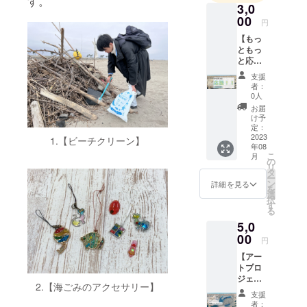
す。
3,0
00
円
【もっ
ともっ
と応
援！！
支援
！】
者：
1000円
0人
よりは
お届
少し応
け予
援した
定：
いなと
2023
1.【ビーチクリーン】
年08
いう人
こ
月
向け。
の
リ
こうい
タ
ー
うのは
ン
詳細を見る
を
気持ち
選
択
なので
す
る
1000円
5,0
でもあ
りがた
00
円
いんで
【アー
す。と
トプロ
はい
ジェク
え、
2.【海ごみのアクセサリー】
ト記念
3000円
支援
フォト
だとさ
者：