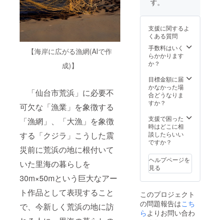
い。
を使っ
す。
だとい
てNFT
う証明
を発行
になり
させて
支援に関するよ
ますの
頂きま
くある質問
で、非
す。
常にお
手数料はいく
【海岸に広がる漁網(AIで作
すすめ
らかかります
でござ
か？
成)】
いま
す。 海
目標金額に届
辺のた
かなかった場
「仙台市荒浜」に必要不
からも
合どうなりま
の公式
すか？
可欠な「漁業」を象徴する
HPにて
あなた
支援で困った
「漁網」、「大漁」を象徴
の会社
時はどこに相
のお名
する「クジラ」こうした震
談したらいい
前を記
ですか？
災前に荒浜の地に根付いて
載いた
しま
ヘルプページを
いた里海の暮らしを
す。備
見る
考欄に
30m×50mという巨大なアー
て、記
載した
ト作品として表現すること
このプロジェクト
いお名
の問題報告は
こち
前をご
で、今新しく荒浜の地に訪
記入く
ら
よりお問い合わ
ださ