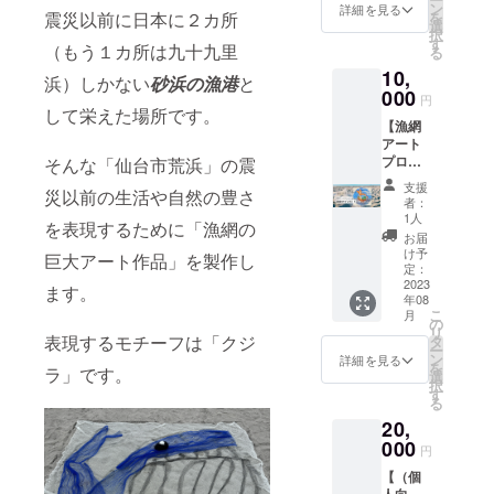
クトを
い。
ン
詳細を見る
震災以前に日本に２カ所
を
記念し
Instagr
選
択
たポス
amのス
す
（もう１カ所は九十九里
る
トカー
トー
10,
ドにな
リーや
浜）しかない
砂浜の漁港
と
りま
000
投稿に
円
す。
して栄えた場所です。
使うな
【漁網
データ
り、壁
アート
じゃな
紙に使
プロ
そんな「仙台市荒浜」の震
くて、
うなり
ジェク
実際の
お好き
支援
災以前の生活や自然の豊さ
ト記念
ものが
にご利
者：
NFTプ
欲しい
用くだ
1人
を表現するために「漁網の
レゼン
という
さい。
お届
ト！！
方向け
お送り
け予
巨大アート作品」を製作し
！】 今
のリ
定：
する枚
回の漁
2023
ターン
数：１
ます。
年08
網アー
になり
枚 送付
こ
月
トプロ
ます。
の
方法：
リ
ジェク
表現するモチーフは「クジ
ポスト
タ
メール
ー
トを記
カード
ン
にて画
詳細を見る
を
ラ」です。
念した
のサイ
選
像デー
択
NFTを
ズは一
す
タでお
る
プレゼ
般的な
送りい
20,
ントし
100mm
たしま
ます！
000
×148m
す。
円
NFTっ
mとな
【（個
て何か
りま