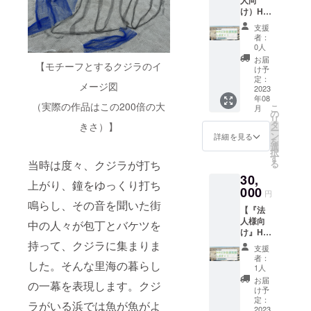
人向
よくわ
す。
け）HP
からな
にお名
い方も
支援
前を書
多いと
者：
かせて
存じま
0人
いただ
す。 要
お届
【モチーフとするクジラのイ
きま
はデー
け予
す！】
タとし
定：
メージ図
海辺の
2023
て未来
年08
たから
永劫刻
（実際の作品はこの200倍の大
こ
月
もの公
み込ま
の
リ
式HPに
れるト
タ
きさ）】
ー
てあな
ロ
ン
詳細を見る
を
たのお
フィー
選
択
名前を
であ
す
当時は度々、クジラが打ち
る
記載い
り、勲
30,
たしま
章で
上がり、鐘をゆっくり打ち
す！ HP
000
す。 今
円
を見に
回のプ
鳴らし、その音を聞いた街
【『法
来てい
ロジェ
人様向
ただけ
中の人々が包丁とバケツを
クト
け』HP
ればい
に、ご
にあな
持って、クジラに集まりま
つでも
支援頂
支援
たのお
あなた
いた証
者：
した。そんな里海の暮らし
名前を
が見ら
がデー
1人
記載し
れるだ
タとし
お届
の一幕を表現します。クジ
ま
けでな
て刻み
け予
す！】
く、他
定：
込まれ
ラがいる浜では魚が魚がよ
HPに名
2023