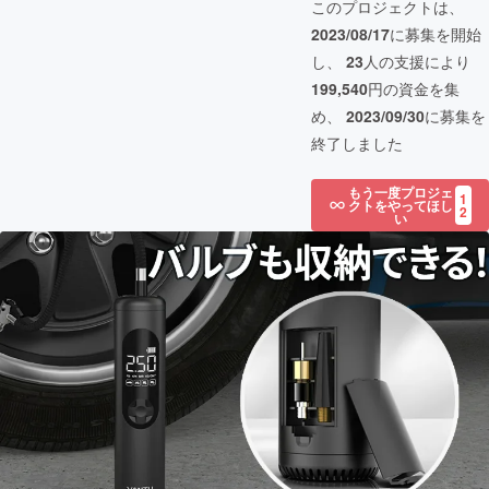
このプロジェクトは、
2023/08/17
に募集を開始
し、
23
人の支援により
199,540
円の資金を集
め、
2023/09/30
に募集を
終了しました
もう一度プロジェ
1
クトをやってほし
2
い