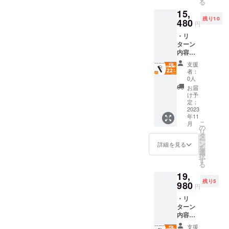
る
2026年8月3日〜2026年9月
用部材
正規販
けます
ポート【いびきデバイス】
す。
15,
の供給
売価格
様お願
30日プラットフォーム
残り10
状況、
480
が販売
い致し
プロジェクト概要キャン
円
製造工
予定価
ます。
CAMPFIREキャンペーン
・リ
程上の
ペーン期間 2026年7月30
格より
2023年
ターン
都合な
URL https://camp-
下がる
12月か
日～2026年8月31日プラッ
内容：
どによ
可能性
らオン
fire.jp/projects/931179/view※
A23
り出荷
もござ
ライン
支援
トフォーム CAMPFIRE
AIR
時期が
いま
ショッ
者：
プロジェクト公開後から閲
COMPR
遅れる
す。 ※
0人
プなど
キャンペーンURL
ESSOR
場合が
類似商
にて一
お届
覧可能になります。2026年
×2セッ
ござい
https://camp-
品が発
け予
般販売
ト ・一
ます。
定：
8月3日の8時からプロジェク
生する
開始予
fire.jp/projects/959051/view※
般予定
2023
※皆様の
可能性
定で
年11
ト公開となります。数量が
販売価
ご支援
があり
す。
こ
プロジェクト公開後から閲
月
額：
により
の
ます。
限られていますので、早い
リ
19,960
量産効
タ
ご了承
覧可能になります。2026年
ー
円 ※ご
率が向
ン
頂いた
詳細を見る
者勝ちです！！！先着18名
を
注文状
上した
選
7月30日 8時からプロジェク
上でご
択
況、使
場合、
様のみ50％の早割を適用さ
す
支援頂
る
ト公開となります。数に限
用部材
正規販
けます
せて頂きます！※早期リター
19,
の供給
売価格
様お願
りがございますので、早い
残り5
状況、
980
が販売
い致し
円
ンは在庫がなくなり次第終
製造工
予定価
ます。
者勝ちです！！！1点のリ
・リ
程上の
格より
2023年
了となります。
ターン
都合な
下がる
ターンの場合、先着20名様
12月か
内容：
どによ
可能性
らオン
A23
のみ50％OFFとなります！※
り出荷
もござ
ライン
支援