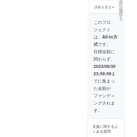
9,980円
量産効
タ
ご了承
ー
※ご注文
率が向
ン
頂いた
詳細を見る
を
状況、
上した
選
上でご
択
使用部
場合、
す
支援頂
る
材の供
正規販
けます
このプロ
給状
売価格
様お願
ジェクト
況、製
が販売
い致し
造工程
予定価
ます。
は、
All-In方
上の都
格より
2023年
式
です。
合など
下がる
12月か
により
可能性
らオン
目標金額に
出荷時
もござ
ライン
関わらず、
期が遅
いま
ショッ
れる場
す。 ※
プなど
2023/09/30
合がご
類似商
にて一
23:59:59
ま
ざいま
品が発
般販売
す。 ※
生する
開始予
でに集まっ
皆様の
可能性
定で
た金額が
ご支援
があり
す。
により
ます。
ファンディ
量産効
ご了承
ングされま
率が向
頂いた
上した
上でご
す。
場合、
支援頂
正規販
けます
売価格
様お願
支援に関するよ
が販売
い致し
くある質問
予定価
ます。