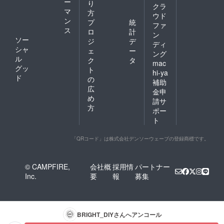
ー
り
クラ
マ
方
ウド
ン
プ
統
ファ
ス
ロ
計
ン
ソー
ジ
デ
ディ
シャ
ェ
ー
ング
ル
ク
タ
mac
グッ
ト
hi-ya
ド
の
補助
広
金申
め
請サ
方
ポー
ト
「QRコード」は株式会社デンソーウェーブの登録商標です。
© CAMPFIRE,
会社概
採用情
パートナー
Inc.
要
報
募集
BRIGHT_DIY
さんへアンコール