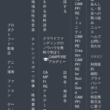
地
を
談
CAM
あんし
域
作
す
PFI
ん・安
活
る
る
RE
全への
性
資
コ
取り組
化
料
ミュ
み
プロ
音
請
ニ
ニュー
ダク
楽
求
ティ
ス
ト
CAM
ヘルプ
クラウドファ
フー
チ
PFI
お問い
ンディングの
ド・
ャ
RE
合わせ
ノウハウを無
飲食
レ
Crea
料で学ぼう
店
ン
tion
各種規定
CAMPFIRE
ジ
CAM
アカデミー
アニ
ス
利用規
PFI
メ・
ポ
約
RE
漫画
ー
CA
説
細則
for
ツ
MP
明
プライ
Soci
ファ
映
FI
会
バシー
al
ッ
像
RE
・
ポリ
Goo
ショ
・
ア
相
シー
d
ン
映
カ
談
特定商
CAM
画
デ
会
取引法
PFI
ゲー
書
ミ
に基づ
RE
ム・
籍
ー