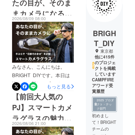
たの目が、そのま
まカメラになる。
2026/08/09 08:00
ワンタッチで簡単
BRIGH
録画【スマートカ
T_DIY
メラグラス】最大
東京都
33%OFF
他に415件
のプロジェ
みなさん、こんにちは。
クトを掲載
しています
BRIGHT DIYです。本日は
CAMPFIRE
皆さまに新しいプロジェク
アワード受
もっと見る
賞履歴
トを紹介させて頂きます。
【前回大人気の
最大33%OFF！！！さら
2025 プロダ
クト・テッ
PJ】スマートカメ
に、公開から使える5%OFF
ク部門
初めまし
ラグラスの魅力を
クーポンを発行させて頂き
て！BRIGHT
2026/08/06 21:00
ました。
ご紹介！【お気に
チームの
━━━━━━━━━━━━