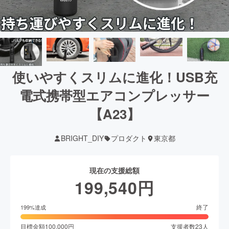
使いやすくスリムに進化！USB充
電式携帯型エアコンプレッサー
【A23】
BRIGHT_DIY
プロダクト
東京都
現在の支援総額
199,540
円
終了
199
%達成
目標金額
100,000
円
支援者数
23
人