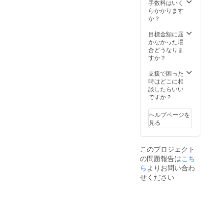
格より
2023年
手数料はいく
下がる
12月か
らかかります
可能性
らオン
か？
もござ
ライン
いま
ショッ
目標金額に届
す。 ※
プなど
かなかった場
類似商
にて一
合どうなりま
品が発
般販売
すか？
生する
開始予
可能性
定で
支援で困った
があり
す。
時はどこに相
ます。
談したらいい
ご了承
ですか？
頂いた
上でご
ヘルプページを
支援頂
見る
けます
様お願
い致し
このプロジェクト
ます。
の問題報告は
こち
2023年
12月か
ら
よりお問い合わ
らオン
せください
ライン
ショッ
プなど
にて一
般販売