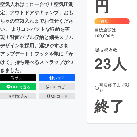
円
空気入れはこれ一台で！空気圧測
まちづくり・地域活性化
定、アウトドアやキャンプ、おも
ちゃの空気入れまでお任せくださ
199%
い。 よりコンパクトな収納を実
目標金額は
CAMPFIRE for Social Good
CAMPFIRE Creation
100,000円
現！背面バブル収納と細長スリム
CAMPFIREふるさと納税
machi-ya
コミュニティ
デザインを採用。運びやすさを
支援者数
アップデート！フックや鞄に「か
23
人
けて」持ち運べるストラップがつ
きました。
ポスト
シェア
募集終了まで残
LINEで送る
URLコピー
り
埋め込み
QRコード
終了