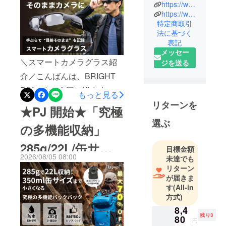
ニュエンで
https://www.brightdiy.jp/
入り登録をお忘れ
す。
━━━━━━クーポン
https://www.instagram.com/brightdiyjp/
中国の総合
なく！】
特定商取引
URL： https://camp-
法に基づく
家電メー
fire.jp/projects/962439/view?
表記
カー向けに
メッセー
ctoken=plplhP0LmqSCL6tZ
人気製品を
＼スマートカメラグラス紹
ジを送る
多数製造し
クーポンは8月9日～8月15
介／こんばんは、BRIGHT
た実績のあ
日限定でご使用頂けます。
る製品を、
DIYです。今回は皆さまに
もっと見る
━━━━━━━━━━━━
日本の皆様
「手がふさがっていても安
リターンを
★PJ 開始★「究極
━━━━━━あなたの目
にも是非体
全・快適に撮影でき、目線
選ぶ
験していた
が、そのままカメラにな
の多機能収納」
カメラで臨場感ある一人称
だきたくプ
る。ワンタッチで簡単録画
285g/22L/缶サイ
ロジェクト
動画を簡単記録。普段使い
目標金額
【スマートカメラグラス】
を立ち上げ
2026/08/05 08:00
未達でも
のサングラスとして使え、
ズ・日常から旅ま
ました。
プロジェクト概要キャン
リターン
ワンタッチで自然な日常を
が届きま
最新のテク
で大活躍バック
ペーン期間 2026年8月9日
す
(All-in
残せます」プロジェクトを
ノロジー
～2026年9月30日プラット
方式)
パック【最大
で、皆さん
紹介させて頂きます。プレ
8,4
フォーム CAMPFIREキャ
の生活をよ
ビューページをお気に入り
残り3
70%OFF】
80
円
り豊かに、
ンペーンURL https://camp-