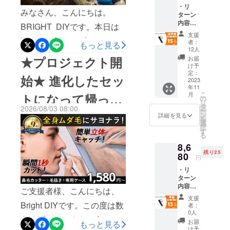
登録して公開をお待ちくだ
・リ
快適にする
みなさん、こんにちは。
fire.jp/projects/962439/view※
ターン
ことが弊社
さい！ あなたの目が、その
内容：
BRIGHT DIYです。本日は
プロジェクト公開後から閲
の理念で
A23
ままカメラになる。ワン
支援
AIR
皆さまに新しいプロジェク
覧可能になります。 2026年
す。
者：
もっと見る
タッチで簡単録画【スマー
COMPR
12人
どうぞよろ
トを紹介させて頂きます。
8月9日 8時からプロジェク
ESSOR
★プロジェクト開
お届
トカメラグラス】最大割引
しくお願い
×1セッ
け予
最大70%OFF！！！たった
ト公開となります。数に限
ト ・一
定：
致します！
は33%OFF！高割引率は数
始★ 進化したセッ
般予定
2023
285gで22L収納！350ml缶サ
りがございますので、早い
年11
販売価
量限定です！ここだけの限
こ
月
トになって帰って
額：
イズにたためる究極の多機
の
者勝ちです！！！ 1点のリ
リ
定割引を見逃さないよう、
9,980円
タ
2026/08/03 08:00
ー
能バックパック《Ultima
ターンの場合、先着25名様
※ご注文
きた！1秒鼻毛
ン
詳細を見る
を
ぜひお気に入り登録して公
状況、
選
22》。ロールトップと止水
択
のみ27％OFFとなります！
使用部
す
カッターくるりッ
開をお待ちください！お気
る
材の供
ファスナーで防水性能が高
8,6
給状
に入り登録することで公開
パー＋毛抜きセッ
残り25
況、製
く、着脱可能なヒップパッ
80
円
されたらメールでお知らせ
造工程
クや背面パッドで快適性も
ト！【最大
・リ
上の都
いたします！プレビュー
ターン
合など
抜群。日常から本格的なア
内容：
により
51%OFF】
ご支援者様、こんにちは、
ページはこちら &gt;&gt;&gt;
A23
出荷時
ウトドアまで、あらゆる
支援
AIR
期が遅
Bright DIYです。この度は数
https://camp-
者：
COMPR
れる場
シーンに対応する本格派で
0人
あるプロジェクトの中から
ESSOR
fire.jp/projects/962439/view
合がご
お届
もっと見る
す。プロジェクト概要キャ
×1セッ
ざいま
け予