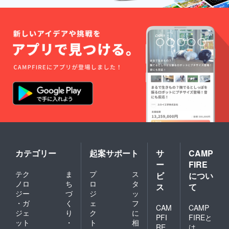
カテゴリー
起案サポート
サ
CAMP
ー
FIRE
テク
ま
プ
ス
ビ
につい
ノロ
ち
ロ
タ
ス
て
ジー
づ
ジ
ッ
・ガ
く
ェ
フ
CAM
CAMP
ジェ
り
ク
に
PFI
FIREと
ット
・
ト
相
RE
は