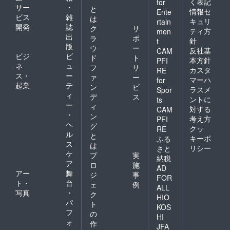
く表記
for
サー
・
と
情報セ
Ente
ビス
雑
は
キュリ
rtain
開発
誌
ク
サ
ティ方
men
出
ラ
ポ
針
t
版
ウ
ー
反社基
CAM
ビジ
ビ
ド
ト
本方針
PFI
ネ
ュ
フ
サ
カスタ
RE
ス・
ー
ァ
ー
マーハ
for
起業
テ
ン
ビ
ラスメ
Spor
ィ
デ
ス
ントに
ts
ー
ィ
対する
CAM
・
ン
考え方
PFI
ヘ
グ
クッ
RE
ル
と
キーポ
ふる
ス
は
リシー
さと
ケ
プ
実
納税
ア
ロ
施
AD
アー
舞
ジ
事
FOR
ト・
台
ェ
例
ALL
写真
・
ク
HIO
パ
ト
KOS
フ
の
HI
ォ
作
JFA