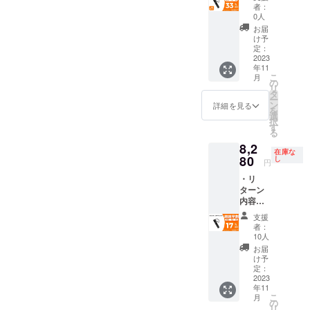
AIR
時期が
いま
ショッ
者：
早期リターンは在庫がなく
COMPR
遅れる
す。 ※
0人
プなど
ESSOR
場合が
類似商
にて一
お届
なり次第終了となります。
×3セッ
ござい
品が発
け予
般販売
ト ・一
ます。
定：
生する
開始予
般予定
2023
※皆様の
可能性
定で
年11
販売価
ご支援
があり
す。
こ
月
額：
により
の
ます。
リ
29,940
量産効
タ
ご了承
ー
円 ※ご
率が向
ン
頂いた
詳細を見る
を
注文状
上した
選
上でご
択
況、使
場合、
す
支援頂
る
用部材
正規販
けます
8,2
の供給
売価格
様お願
在庫な
状況、
80
が販売
し
い致し
円
製造工
予定価
ます。
・リ
程上の
格より
2023年
ターン
都合な
下がる
12月か
内容：
どによ
可能性
らオン
A23
り出荷
もござ
ライン
支援
AIR
時期が
いま
ショッ
者：
COMPR
遅れる
す。 ※
10人
プなど
ESSOR
場合が
類似商
にて一
お届
×1セッ
ござい
品が発
け予
般販売
ト ・一
ます。
定：
生する
開始予
般予定
2023
※皆様の
可能性
定で
年11
販売価
ご支援
があり
す。
こ
月
額：
により
の
ます。
リ