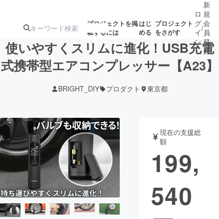
新
ロ
規
グ
会
プロジェクトを掲
はじ
プロジェクト
/
載するには
める
をさがす
イ
員
ン
登
使いやすくスリムに進化！USB充電
録
式携帯型エアコンプレッサー【A23】
人気のプロ
注目のリ
注目の新着プロ
募集終了が近いプ
もうすぐ公開
BRIGHT_DIY
プロダクト
東京都
ジェクト
ターン
ジェクト
ロジェクト
されます
アート・写真
音楽
現在の支援総
額
199,
テクノロジー・ガジェット
ゲーム・サ
540
映像・映画
書籍・雑誌
ビジネス・起業
チャレンジ