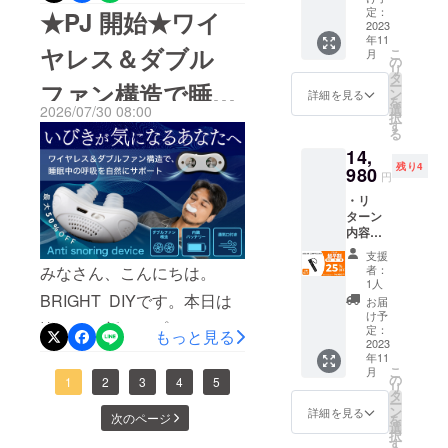
弊社を選んで頂きまして誠
＞＞＞ クーポンのURLは
ト ・一
す。 ※
定：
★PJ 開始★ワイ
ンペーン期間 2026年8月5
般予定
2023
皆様の
にありがとうございます。
こちら ＜＜＜※公開日から
年11
販売価
ご支援
日～2026年9月30日プラッ
ヤレス＆ダブル
こ
月
額：
により
今回は皆さまに新しいプロ
の
クーポンリンクが使用でき
リ
9,980円
量産効
トフォーム CAMPFIRE
タ
ー
ファン構造で睡眠
ジェクトを紹介させて頂き
※ご注文
ます。プレビューページは
率が向
ン
詳細を見る
を
キャンペーンURL
状況、
上した
選
2026/07/30 08:00
ます。早割は最大
択
こちら
中の呼吸を自然に
使用部
場合、
す
https://camp-
る
材の供
正規販
51%OFF！！！ステンレス
&gt;&gt;&gt; https://camp-
14,
給状
売価格
サポート【いびき
fire.jp/projects/968334/view※
残り4
況、製
980
が販売
製の丸型ヘッド採用！切れ
fire.jp/projects/962439/view
円
造工程
予定価
プロジェクト公開後から閲
デバイス】最大
・リ
味、掴み心地はそのままに
上の都
今後とも、何卒よろしくお
格より
ターン
覧可能になります。2026年
合など
下がる
肌を傷つけにくく清潔で高
50%OFF
願い致します。BRIGHT
内容：
により
可能性
8月5日 8時からプロジェク
A23
出荷時
もござ
支援
耐久。曲線ヘッドで身体に
チーム
AIR
期が遅
いま
みなさん、こんにちは。
者：
ト公開となります。数に限
COMPR
れる場
す。 ※
1人
フィット！鼻毛だけでなく
ESSOR
BRIGHT DIYです。本日は
合がご
類似商
りがございますので、早い
お届
×2セッ
全身のムダ毛処理に幅広く
ざいま
品が発
け予
皆さまに新しいプロジェク
ト ・一
者勝ちです！！！1点の早期
す。 ※
定：
生する
もっと見る
使えます。旅行やお泊りに
般予定
2023
皆様の
可能性
トを紹介させて頂きます。
リターンの場合、先着25名
年11
販売価
ご支援
があり
も最適な持ち運びやすい専
こ
月
額：
により
の
ます。
最大50%OFF！！！ワイヤ
1
2
3
4
5
様のみ70％OFFとなりま
リ
19,960
量産効
タ
ご了承
用ケース付き！プロジェク
ー
円 ※ご
レス＆ダブルファン構造で
率が向
ン
頂いた
す！※早期リターンは在庫が
詳細を見る
次のページ
を
注文状
ト概要キャンペーン期間
上した
選
上でご
択
睡眠中の呼吸を自然にサ
況、使
なくなり次第終了となりま
場合、
す
支援頂