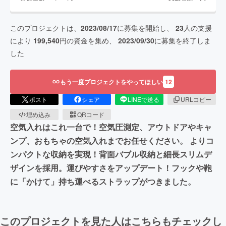
このプロジェクトは、
2023/08/17
に募集を開始し、
23
人の支援
により
199,540
円の資金を集め、
2023/09/30
に募集を終了しま
した
もう一度プロジェクトをやってほしい
12
ポスト
シェア
LINEで送る
URLコピー
埋め込み
QRコード
空気入れはこれ一台で！空気圧測定、アウトドアやキャ
ンプ、おもちゃの空気入れまでお任せください。 よりコ
ンパクトな収納を実現！背面バブル収納と細長スリムデ
ザインを採用。運びやすさをアップデート！フックや鞄
に「かけて」持ち運べるストラップがつきました。
このプロジェクトを見た人はこちらもチェックし