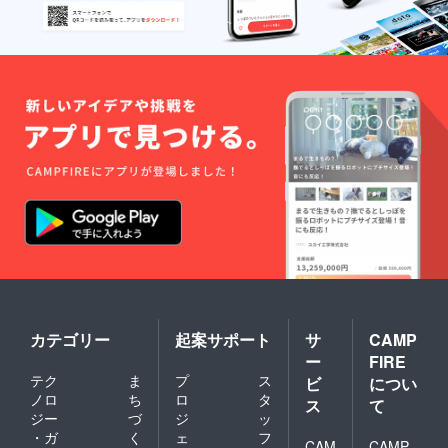
カテゴリー
起案サポート
サ
CAMP
ー
FIRE
テク
ま
プ
ス
ビ
につい
ノロ
ち
ロ
タ
ス
て
ジー
づ
ジ
ッ
・ガ
く
ェ
フ
CAM
CAMP