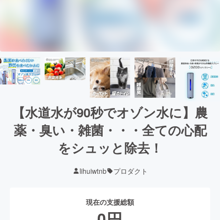
【水道水が90秒でオゾン水に】農
薬・臭い・雑菌・・・全ての心配
をシュッと除去！
lihuiwtnb
プロダクト
現在の支援総額
0
円