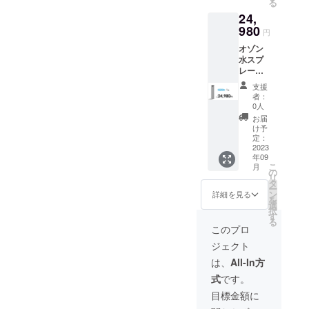
る
（2498
予定価
使用部
24,
0円）に
格より
材の供
対する
980
下がる
給状
円
もので
可能性
況、製
オゾン
す。 ・
もござ
造工程
水スプ
価格は
いま
の都合
レー
消費税
す。 ※
当によ
（OZO3
込・送
デザイ
り出荷
支援
）×1点
料込で
ン・仕
時期が
者：
・一般
す。 ※
様は変
0人
遅れる
販売予
皆様の
更にな
場合が
お届
定価
ご購入
る可能
け予
ありま
格：
により
定：
性もご
す。
24980
2023
量産効
ざいま
年09
円（税
率が向
す。ご
こ
月
込） ・
上した
の
了承く
リ
割引率
場合、
タ
ださ
ー
は税込
正規販
ン
い。 ※
詳細を見る
を
予定販
売価格
選
ご注文
択
売価格
が販売
す
状況、
る
（2498
予定価
使用部
このプロ
0円）に
格より
材の供
ジェクト
対する
下がる
給状
もので
可能性
況、製
は、
All-In方
す。 ・
もござ
造工程
式
です。
価格は
いま
の都合
消費税
す。 ※
当によ
目標金額に
込・送
デザイ
り出荷