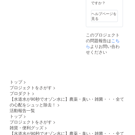
ださ
ですか？
い。 ※
ご注文
ヘルプページを
状況、
見る
使用部
材の供
給状
このプロジェクト
況、製
の問題報告は
こち
造工程
の都合
ら
よりお問い合わ
当によ
せください
り出荷
時期が
遅れる
場合が
ありま
す。
トップ
>
プロジェクトをさがす
>
プロダクト
>
【水道水が90秒でオゾン水に】農薬・臭い・雑菌・・・全て
の心配をシュッと除去！
>
活動報告一覧
トップ
>
プロジェクトをさがす
>
雑貨・便利グッズ
>
【水道水が90秒でオゾン水に】農薬・臭い・雑菌・・・全て