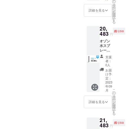
の
リ
割引率
タ
ー
は税込
ン
詳細を見る
を
予定販
選
択
売価格
す
る
（2498
20,
0円）に
残り50
対する
483
円
もので
オゾン
す。 ・
水スプ
価格は
レー
消費税
（OZO3
込・送
支援
）×1点
料込で
者：
・一般
す。 ※
0人
販売予
皆様の
お届
定価
ご購入
け予
格：
により
定：
24980
2023
量産効
年09
円（税
率が向
こ
月
込） ・
上した
の
リ
割引率
場合、
タ
ー
は税込
正規販
ン
詳細を見る
を
予定販
売価格
選
択
売価格
が販売
す
る
（2498
予定価
21,
0円）に
格より
残り50
対する
483
下がる
円
もので
可能性