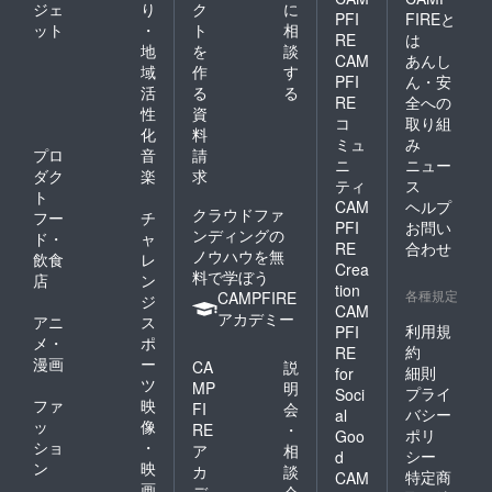
ジェ
り
ク
に
PFI
FIREと
ット
・
ト
相
RE
は
地
を
談
CAM
あんし
域
作
す
PFI
ん・安
活
る
る
RE
全への
性
資
コ
取り組
化
料
ミュ
み
プロ
音
請
ニ
ニュー
ダク
楽
求
ティ
ス
ト
CAM
ヘルプ
クラウドファ
フー
チ
PFI
お問い
ンディングの
ド・
ャ
RE
合わせ
ノウハウを無
飲食
レ
Crea
料で学ぼう
店
ン
tion
各種規定
CAMPFIRE
ジ
CAM
アカデミー
アニ
ス
利用規
PFI
メ・
ポ
約
RE
漫画
ー
CA
説
細則
for
ツ
MP
明
プライ
Soci
ファ
映
FI
会
バシー
al
ッ
像
RE
・
ポリ
Goo
ショ
・
ア
相
シー
d
ン
映
カ
談
特定商
CAM
画
デ
会