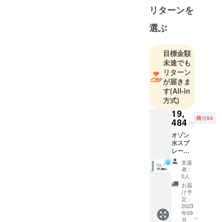
リターンを
選ぶ
目標金額
未達でも
リターン
が届きま
す
(All-in
方式)
19,
残り50
484
円
オゾン
水スプ
レー
（OZO3
支援
）×1点
者：
・一般
0人
販売予
お届
定価
け予
格：
定：
24980
2023
年09
円（税
こ
月
込） ・