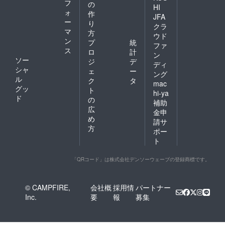
フ
の
HI
ォ
作
JFA
ー
り
クラ
マ
方
ウド
ン
プ
統
ファ
ス
ロ
計
ン
ソー
ジ
デ
ディ
シャ
ェ
ー
ング
ル
ク
タ
mac
グッ
ト
hi-ya
ド
の
補助
広
金申
め
請サ
方
ポー
ト
「QRコード」は株式会社デンソーウェーブの登録商標です。
© CAMPFIRE,
会社概
採用情
パートナー
Inc.
要
報
募集