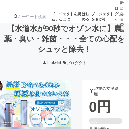
新
ロ
規
グ
会
プロジェクトを掲
はじ
プロジェクト
/
載するには
める
をさがす
イ
員
ン
登
【水道水が90秒でオゾン水に】農
録
薬・臭い・雑菌・・・全ての心配を
シュッと除去！
人気のプロ
注目のリ
注目の新着プロ
募集終了が近いプ
もうすぐ公開
ジェクト
ターン
ジェクト
ロジェクト
されます
lihuiwtnb
プロダクト
アート・写真
音楽
現在の支援総
テクノロジー・ガジェット
ゲーム・サ
額
0
円
映像・映画
書籍・雑誌
0%
ビジネス・起業
チャレンジ
目標金額は