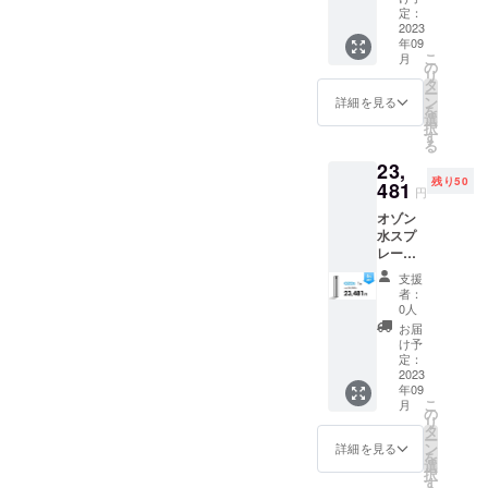
格：
により
定：
性もご
す。
24980
2023
量産効
ざいま
年09
円（税
率が向
す。ご
こ
月
込） ・
上した
の
了承く
リ
割引率
場合、
タ
ださ
ー
は税込
正規販
ン
い。 ※
詳細を見る
を
予定販
売価格
選
ご注文
択
売価格
が販売
す
状況、
る
（2498
予定価
使用部
23,
0円）に
格より
材の供
残り50
対する
481
下がる
給状
円
もので
可能性
況、製
オゾン
す。 ・
もござ
造工程
水スプ
価格は
いま
の都合
レー
消費税
す。 ※
当によ
（OZO3
込・送
デザイ
り出荷
支援
）×1点
料込で
ン・仕
時期が
者：
・一般
す。 ※
様は変
0人
遅れる
販売予
皆様の
更にな
場合が
お届
定価
ご購入
る可能
け予
ありま
格：
により
定：
性もご
す。
24980
2023
量産効
ざいま
年09
円（税
率が向
す。ご
こ
月
込） ・
上した
の
了承く
リ
割引率
場合、
タ
ださ
ー
は税込
正規販
ン
い。 ※
詳細を見る
を
予定販
売価格
選
ご注文
択
売価格
が販売
す
状況、