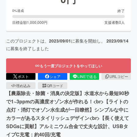
終了
0
%達成
目標金額
1,000,000
円
支援者数
0
人
このプロジェクトは、
2023/09/01
に募集を開始し、
2023/09/14
に募集を終了しました
もう一度プロジェクトをやってほしい
ポスト
シェア
LINEで送る
URLコピー
埋め込み
QRコード
【農薬除去・除菌・消臭の決定版】水道水から最短90秒
で1~3ppmの高濃度オゾン水が作れる！<br>【ライトの
点灯・消灯でオゾン水生成が一目瞭然】シンプルな中に
カラーがあるスタイリッシュデザイン<br>【長く使えて
SDGsに貢献】アルミニウム合金で丈夫な設計、USBタ
イプC充電：約40回/充電