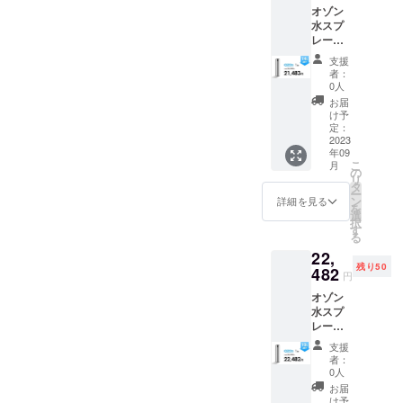
オゾン
す。 ・
もござ
水スプ
価格は
いま
レー
消費税
す。 ※
（OZO3
込・送
デザイ
支援
）×1点
料込で
ン・仕
者：
・一般
す。 ※
様は変
0人
販売予
皆様の
更にな
お届
定価
ご購入
る可能
け予
格：
により
定：
性もご
24980
2023
量産効
ざいま
年09
円（税
率が向
す。ご
こ
月
込） ・
上した
の
了承く
リ
割引率
場合、
タ
ださ
ー
は税込
正規販
ン
い。 ※
詳細を見る
を
予定販
売価格
選
ご注文
択
売価格
が販売
す
状況、
る
（2498
予定価
使用部
22,
0円）に
格より
材の供
残り50
対する
482
下がる
給状
円
もので
可能性
況、製
オゾン
す。 ・
もござ
造工程
水スプ
価格は
いま
の都合
レー
消費税
す。 ※
当によ
（OZO3
込・送
デザイ
り出荷
支援
）×1点
料込で
ン・仕
時期が
者：
・一般
す。 ※
様は変
0人
遅れる
販売予
皆様の
更にな
場合が
お届
定価
ご購入
る可能
け予
ありま