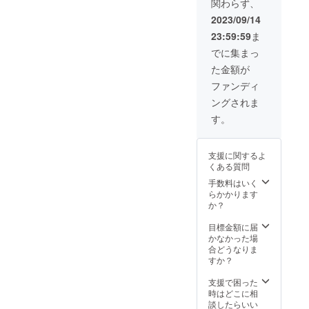
関わらず、
料込で
ン・仕
時期が
す。 ※
様は変
遅れる
2023/09/14
皆様の
更にな
場合が
23:59:59
ま
ご購入
る可能
ありま
により
性もご
す。
でに集まっ
量産効
ざいま
た金額が
率が向
す。ご
上した
了承く
ファンディ
場合、
ださ
ングされま
正規販
い。 ※
売価格
ご注文
す。
が販売
状況、
予定価
使用部
格より
材の供
支援に関するよ
下がる
給状
くある質問
可能性
況、製
もござ
造工程
手数料はいく
いま
の都合
らかかります
す。 ※
当によ
か？
デザイ
り出荷
ン・仕
時期が
目標金額に届
様は変
遅れる
かなかった場
更にな
場合が
合どうなりま
る可能
ありま
すか？
性もご
す。
ざいま
支援で困った
す。ご
時はどこに相
了承く
談したらいい