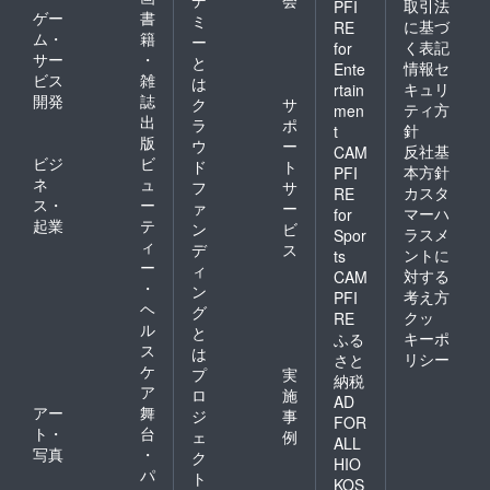
取引法
PFI
ゲー
書
ミ
に基づ
RE
ム・
籍
ー
く表記
for
サー
・
と
情報セ
Ente
ビス
雑
は
キュリ
rtain
開発
誌
ク
サ
ティ方
men
出
ラ
ポ
針
t
版
ウ
ー
反社基
CAM
ビジ
ビ
ド
ト
本方針
PFI
ネ
ュ
フ
サ
カスタ
RE
ス・
ー
ァ
ー
マーハ
for
起業
テ
ン
ビ
ラスメ
Spor
ィ
デ
ス
ントに
ts
ー
ィ
対する
CAM
・
ン
考え方
PFI
ヘ
グ
クッ
RE
ル
と
キーポ
ふる
ス
は
リシー
さと
ケ
プ
実
納税
ア
ロ
施
AD
アー
舞
ジ
事
FOR
ト・
台
ェ
例
ALL
写真
・
ク
HIO
パ
ト
KOS