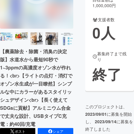
1,000,000円
まちづくり・地域活性化
支援者数
0
人
CAMPFIRE for Social Good
CAMPFIRE Creation
CAMPFIREふるさと納税
machi-ya
コミュニティ
【農薬除去・除菌・消臭の決定
募集終了まで残
版】水道水から最短90秒で
り
終了
1~3ppmの高濃度オゾン水が作れ
る！<br>【ライトの点灯・消灯で
オゾン水生成が一目瞭然】シンプ
ルな中にカラーがあるスタイリッ
シュデザイン<br>【長く使えて
このプロジェクトは、
SDGsに貢献】アルミニウム合金
2023/09/01
に募集を開始
で丈夫な設計、USBタイプC充
し、
2023/09/14
に募集を
電：約40回/充電
終了しました
ポスト
シェア