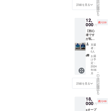
い。 サ
タ
かりま
プロ
ー
ます。1
イズは
ン
す！よ
詳細を見る
ジェク
を
日限定7
約縦5ｃ
選
ろしく
ト終了
択
人限
ｍ、横
す
お願い
後、
る
定!!50
5.5ｃｍ
しま
「プロ
12,
分間ワ
です。
す！
ジェク
残り20
ンドリ
000
トの軌
円
ンク付
跡」画
【初心
きのご
像と共
者です
案内と
に感謝
が私が
なりま
のメッ
作るレ
す。 開
セージ
支援
ジン
催日程
者：
を
アー
は後日
0人
CAMPF
ト】 レ
お知ら
お届
IREメッ
ジンで
せとな
け予
セージ
鍋引き
ります
定：
にてお
の裏に
2024
ので日
送りさ
年06
レジン
程の合
せて頂
こ
月
アート
う日に
の
きま
リ
でTUBE
お電話
タ
す。 な
ー
の名前
または
ン
詳細を見る
お、支
を
を入れ
メール
選
援時に
択
て作り
にてご
す
上乗せ
る
ます サ
連絡を
支援が
18,
イズは
お願い
可能で
残り49
横約
000
いたし
円
す。 応
15cm、
ます。
援の気
※オープ
縦約
運が良