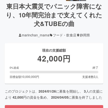
東日本大震災でパニック障害にな
り、10年間完治まで支えてくれた
犬&TUBEの曲
marinchan_mama
フード・飲食店
静岡県
現在の支援総額
42,000
円
終了
0
%達成
目標金額
10,000,000
円
支援者数
3
人
このプロジェクトは、
2024/01/26
に募集を開始し、
3
人の支援に
より
42,000
円の資金を集め、
2024/04/05
に募集を終了しました