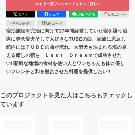
もう一度プロジェクトをやってほしい
ポスト
シェア
LINEで送る
URLコピー
埋め込み
QRコード
宿泊施設を完治に向けて27年間経営していた宿を譲り治
療に専念愛犬そして大好きなTUBEの曲、家族に恩返し
館内にはＴＵＢＥの曲が流れ、大型犬も泊まれる海の見
える癒しの宿を Ｌａｓｔ Ｄｒｅａｍで成功させた
い!!新鮮な地場の食材を使い人とワンちゃんも体に優し
いフレンチと和を融合させた料理を提供したい!!
このプロジェクトを見た人はこちらもチェックし
ています