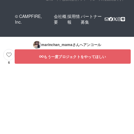
先とな
を伺
ります
い、優
ので空
先的に
© CAMPFIRE,
会社概
採用情
パートナー
いてい
ご予約
Inc.
要
報
募集
る時に
いただ
ご利用
けるよ
いただ
うにし
く形に
ます。
なりま
※一般公
marinchan_mama
さんへアンコール
す。 ※
開後に
こ本人
ご予約
必ず同
をいた
もう一度プロジェクトをやってほしい
席する
だく場
6
宿泊の
合に
みご利
は、先
用でき
約が優
ます。
先とな
※（注
ります
意）ご
ので空
使用い
いてい
ただけ
る時に
るのは1
ご利用
年間で
いただ
平日の
く形に
み1回の
なりま
ご利用
す。 ※
が最大2
こ本人
泊まで1
必ず同