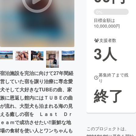
まちづくり・地域活性化
0%
目標金額は
10,000,000円
CAMPFIRE for Social Good
CAMPFIRE Creation
CAMPFIREふるさと納税
machi-ya
コミュニティ
支援者数
3
人
宿泊施設を完治に向けて27年間経
募集終了まで残
り
営していた宿を譲り治療に専念愛
終了
犬そして大好きなTUBEの曲、家
族に恩返し館内にはＴＵＢＥの曲
が流れ、大型犬も泊まれる海の見
える癒しの宿を Ｌａｓｔ Ｄｒ
ｅａｍで成功させたい!!新鮮な地
このプロジェクトは、
場の食材を使い人とワンちゃんも