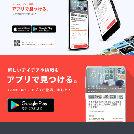
年5月ま
い。 わ
記入下
社名掲
日）、
午前10
での1年
んちゃ
さい。
出】
年末年
時半く
間で平
んが同
◎＜
◎玄関
始
らいか
日のみ1
伴の場
プレミ
入り口
(2024/1
らの予
回のご
合は1頭
アム・
ネーミ
2/26～
定（場
利用と
に付き
スポン
ングラ
2025/1/
所は宿
なりま
別途宿
サー欄
イツ
5)、除
の3階又
す。 ■
泊料金
への掲
※文
いた平
は屋上
宿泊券
がかか
出＞
字の
日に宿
から海
につい
りま
・
み。10
泊可 ・
を眺め
て ・
す。1室
ホーム
㎝～20
1泊朝食
ながら
GW(202
に対し
ページ
㎝角ほ
付プラ
のレッ
4/4/26
てわん
スポン
どの木
ン ・1
スンと
～5/6)、
ちゃん
サー欄
製版を
回の利
なりま
夏季
は2頭ま
への掲
予定。
用で大
す）
（2024/
でとな
載 海辺
※ご
人2名
・1レッ
7月12日
ります
の宿が
支援
様、1室
スン：
～9月1
詳しい
別荘気
時、必
までご
50分×1
日）、
ことは
分であ
ず備考
利用可
回 何
年末年
メール
なたの
欄に掲
キャン
回か
始
または
もの
載を希
セル料
レッス
(2024/1
お電話
に！
望され
につい
ンを受
2/26～
にてご
オープ
るお名
ては
けたい
2025/1/
確認く
ンから1
前をご
Stella
場合は
5)、除
ださ
年間平
記入下
marina
回数分
いた平
い。 ・
日のみ1
さい。
のキャ
ご支援
日に宿
消費税
泊朝食
◎＜
ンセル
をお願
泊可 ・
込、冷
付2名で
プレミ
規定を
いいた