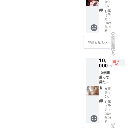
ンで肉
メッ
しま
者：
球の
セージ
す！ お
0人
キー
をお返
気持ち
お届
フォル
しいた
支援
け予
ダーを
しま
定：
「プロ
作って
2024
す！ ＊
ジェク
年06
感謝の
こちら
トの軌
こ
月
気持ち
はメー
の
跡」画
リ
のメッ
ルのお
タ
像共有
ー
セージ
返しの
ン
直ぐに
詳細を見る
を
カード
みとな
選
は行け
択
と一緒
りま
す
ないけ
る
にご自
す。こ
ど、こ
10,
宅にお
ちらを
れから
残り
送りさ
000
ご支援
100
に期待
円
せてい
いただ
して下
10年間
ただき
けると
さる方
通って
ますの
ほとん
や、純
得た知
で、購
どの金
粋に応
識で私
入いた
額を宿
援した
支援
と一緒
だきま
の改修
いと
者：
に海を
したら
に充て
0人
思って
見なが
愛犬
ること
くださ
お届
らヨガ
ちゃん
ができ
け予
る方向
をしま
のお名
定：
るの
けのリ
せんか
2024
前をお
で、と
ターン
年06
1回のみ
知らせ
てつも
となり
こ
月
の受講
くださ
の
なく助
ます。
リ
となり