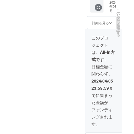
3000円
ありま
出】
ングラ
に共感
2024
キロ以
女性か
年06
+税 ※わ
す。 ※
◎露天
イツ
頂き、
上のわ
らも注
こ
月
んちゃ
何口で
風呂入
（Stella
資金面
んちゃ
の
目を集
リ
んが同
もご購
口の記
で援助
んはお
タ
めてい
ー
伴の場
入いた
名板掲
Marina
したい
受けで
ン
詳細を見る
るヨガ
を
合は1頭
だけま
出
が存続
と思っ
きませ
選
は、更
択
に付き
す。支
※文字の
する限
て頂い
んので
す
年期症
る
別途施
援金額
み。7㎝
りネー
た大変
ご了承
このプロ
状や抑
設使用
に応じ
角ほど
ミング
有難い
くださ
うつの
ジェクト
料がか
て上位
の木製
権利）
スポン
い。 冷
緩和、
かりま
にお名
版を予
ご提
サーの
暖房費
は、
All-In方
体の健
す。1室
前を掲
定。※掲
供！ お
方々へ
（7月、
康にも
式
です。
に対し
載いた
示期間
客様も
Stella
8月、9
心の健
てわん
しま
は1年間
スタッ
Marina
月、12
目標金額に
康にも
ちゃん
す。 ※
※ご
フも呼
は2室で
月、1
多くの
関わらず、
は2頭ま
宿の入
支援
び合う
のオー
月、2
うれし
で （注
り口又
時、必
であろ
プンで
月）1日
2024/04/05
い効果
意）40
はレス
ず備考
う権利
す。 客
1室
が期待
23:59:59
ま
キロ以
トラン
欄に掲
をご提
室1室の
1000円
できま
上のわ
にオー
載を希
供しま
名前
別途か
でに集まっ
す。誰
んちゃ
プンか
望され
す。毎
Stella
かりま
でも無
た金額が
んはお
ら1年間
るお名
日、毎
Marina
す。 ※
理なく
受けで
掲載さ
前をご
回名前
客室
一般向
ファンディ
できる
きませ
せてい
記入下
が呼ば
ネーミ
けの予
ヨガで
ングされま
んので
ただき
さい。
れる事
ングラ
約開始
健康
ご了承
ます
で、
イツ
日前に
す。
に！
くださ
◎＜シ
Stella
（Stella
ご予定
「健
い。 冷
ル
Marina
を伺
康」に