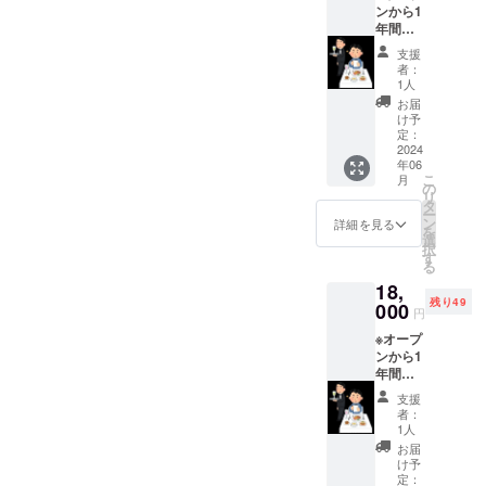
持ちの
ンから1
21cm、
ければ
上乗
年間
奥行約
トップ
せ、大
2024年
1.2cm
インス
支援
歓迎で
6月から
です。
トラク
者：
す！
2025年
歩いて5
ターの
1人
5月まで
分の長
指導が
お届
の期間
浜海水
受けれ
け予
で1回平
浴場の
定：
るかも
日のみ1
2024
砂を
心と体
年06
泊朝食
使って
をリ
こ
月
付2名様
作りま
の
ラック
リ
のご宿
す。
タ
スさせ
ー
泊券を
世界に
ン
るヨガ
詳細を見る
を
メール
一つだ
選
と、コ
択
にて発
けの
す
アの筋
る
行いた
アート
肉を鍛
18,
しま
です。
えるピ
残り49
す。 ※
000
初心者
ラティ
円
別途に
のため
ス。
※オープ
ご夕食
多少の
「健
ンから1
をつけ
いびつ
康」に
年間
ること
さはお
ついて
2024年
も可能
許しく
考える
支援
6月から
です。
ださい
上で
者：
2025年
夕食
m(__)m
1人
は、病
5月まで
ディ
気にな
お届
の期間
ナー代
け予
りにく
で1回平
お一人
定：
くケガ