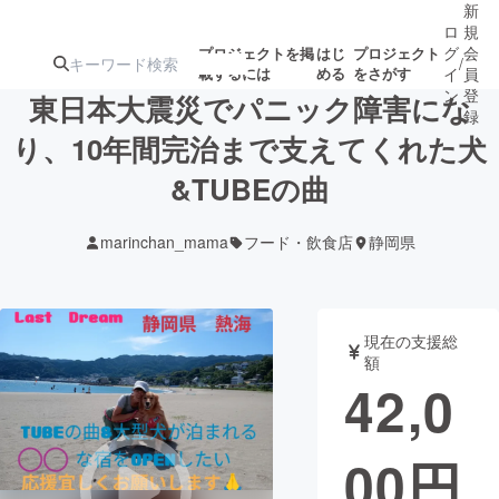
新
ロ
規
グ
会
プロジェクトを掲
はじ
プロジェクト
/
載するには
める
をさがす
イ
員
ン
登
東日本大震災でパニック障害にな
録
り、10年間完治まで支えてくれた犬
&TUBEの曲
人気のプロ
注目のリ
注目の新着プロ
募集終了が近いプ
もうすぐ公開
ジェクト
ターン
ジェクト
ロジェクト
されます
marinchan_mama
フード・飲食店
静岡県
アート・写真
音楽
現在の支援総
テクノロジー・ガジェット
ゲーム・サ
額
42,0
映像・映画
書籍・雑誌
00
円
ビジネス・起業
チャレンジ