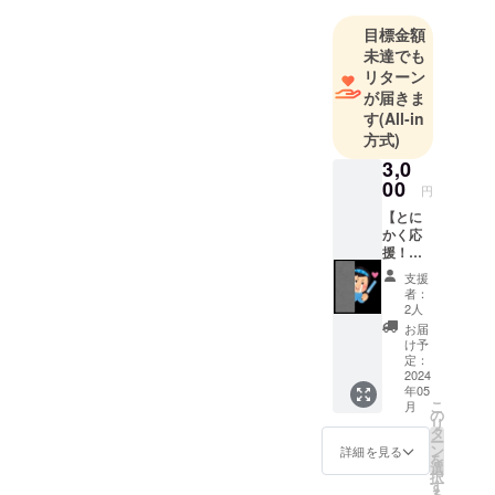
戻り夫婦で
目標金額
知的障害施
未達でも
設にて働き
リターン
現在に至る
が届きま
す
(All-in
方式)
3,0
00
円
【とに
かく応
援！プ
ラン】
支援
応援あ
者：
りがと
2人
うござ
お届
いま
け予
す！ 感
定：
謝の気
2024
年05
持ちを
こ
月
たっぷ
の
リ
り込め
タ
ー
たメー
ン
詳細を見る
を
ルをお
選
択
返しい
す
る