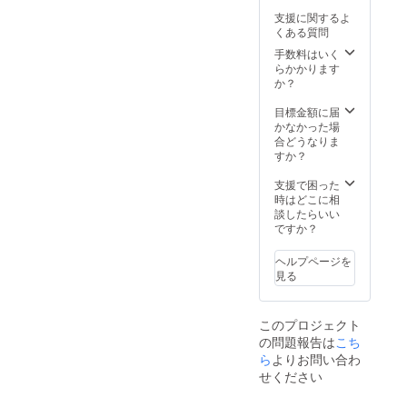
暖房費
バー・
とは一
Marina
い、優
ついて
支援に関するよ
（7月、
スポン
心同体
が存続
先的に
考える
くある質問
8月、9
サー欄
です！
する限
ご予約
上で
月、12
への掲
笑
りネー
いただ
手数料はいく
は、病
月、1
出＞
（※ネー
ミング
けるよ
らかかります
気にな
月、2
・
ミング
権利）
うにし
か？
りにく
月）1日
ホーム
（呼び
ご提
ます。
くケガ
1室
ページ
名）に
供！ お
※一般公
目標金額に届
をしに
1000円
スポン
ついて
客様も
開後に
かなかった場
くい
別途か
サー欄
は、宿
スタッ
ご予約
合どうなりま
「体」
かりま
への掲
のイ
フも呼
をいた
すか？
だけで
す。 ※
載 海辺
メージ
び合う
だく場
なく、
一般向
の宿が
を含め
であろ
合に
支援で困った
ストレ
けの予
別荘気
一緒に
う権利
は、先
時はどこに相
スから
約開始
分であ
慎重に
をご提
約が優
談したらいい
解放さ
日前に
なたの
検討さ
供しま
先とな
ですか？
れリ
ご予定
もの
せて頂
す。毎
ります
ラック
を伺
に！
きます
日、毎
ので空
スする
ヘルプページを
い、優
オープ
ので、
回名前
いてい
など
見る
先的に
ンから1
必ずし
が呼ば
る時に
「心」
ご予約
年間平
もお客
れる事
ご利用
も大
いただ
日のみ1
様のご
で、
いただ
切。 全
このプロジェクト
けるよ
泊朝食
指定頂
Stella
く形に
身を使
の問題報告は
こち
うにし
付2名で
くもの
Marina
なりま
い、さ
ます。
貸切る
ではあ
とは一
ら
よりお問い合わ
す。 ※
まざま
※一般公
ことが
りませ
心同体
こ本人
せください
なヨガ
開後に
できま
んので
です！
必ず同
のポー
ご予約
す。 ※
ご了承
笑
席する
ズを取