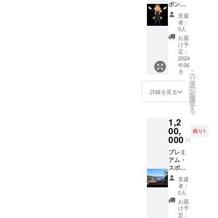
まで宿
（フル
さった
ポン
んちゃ
位にな
泊でき
ネーム
費用
サー
ん用ご
るた
支援
ますが1
たは企
で、
（個人
飯付き
め、リ
者：
名様増
業名、
Stella
様／企
（小型
0人
ラック
えるご
通称
Marina
業様）
犬は2
ス効果
お届
とに別
名）を
癒しの
Stella
頭、大
け予
を得ら
途1泊朝
ご記入
根幹と
Marina
型犬は1
定：
れるこ
食付ご
くださ
も言え
に共感
2024
頭のみ
とが特
年06
宿泊料
い。 ※
る露天
頂き、
朝食を
徴で
こ
月
金がか
通称名
風呂を
資金面
ご提
の
す。心
リ
かりま
につい
調達し
で援助
供） ※
タ
を穏や
ー
す。 ※
て公序
ます。
したい
わん
ン
詳細を見る
かに、
を
わん
良俗に
ご支援
と思っ
ちゃん
選
リラッ
択
ちゃん
反する
頂いた
て頂い
が同伴
す
クスし
る
同伴の
など当
方のお
た大変
の場合
て取り
1,2
場合1頭
店が不
名前を
有難い
は1頭に
組むこ
施設利
適切と
さりげ
スポン
00,
付き別
とで、
残り1
用料が
判断す
なく露
サーの
途宿泊
000
すっき
円
通常小
るもの
天風呂
方々へ
料金が
りした
型犬10
につい
入り口
Stella
プレミ
かかり
気分に
キロま
ては変
の記名
Marina
アム・
ます。1
なるで
で2000
更をお
板に刻
2客室で
スポン
室に対
しょ
円+税、
願い、
印させ
オープ
サー
してわ
う。 50
支援
10キロ
もしく
て頂き
ンしま
（個人
んちゃ
代から
者：
以上か
は掲載
ます。
す。 客
様／企
んは2頭
0人
のヨガ
ら40キ
をお断
【お名
室1室の
業様）
まで
近年50
お届
ロまで
りする
前・会
名前
Stella
（注
け予
代以上
大型犬
場合が
社名掲
ネーミ
Marina
意）40
定：
の大人