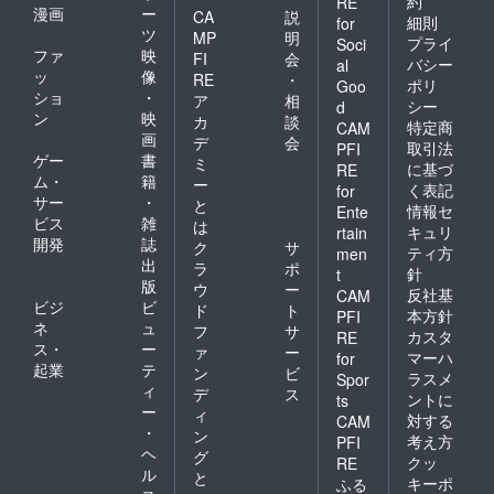
約
RE
は、先
日前ま
す。 ※
漫画
ー
CA
説
合う日
細則
for
約が優
でにご
一度に
ツ
をメー
MP
明
プライ
Soci
先とな
連絡く
最大5名
ルにて
ファ
映
FI
会
ります
ださ
まで宿
バシー
al
お知ら
ッ
像
RE
・
ので空
い。 わ
泊でき
ポリ
Goo
せくだ
ショ
・
いてい
んちゃ
ますが1
ア
相
さい。
シー
d
る時に
んが同
名様増
ン
映
カ
談
・実施
特定商
CAM
ご利用
伴の場
えるご
画
場所
デ
会
取引法
PFI
いただ
合は1頭
とに別
Stella
ゲー
書
ミ
に基づ
く形に
に付き
途1泊朝
RE
marina
ム・
籍
ー
なりま
別途宿
食付ご
く表記
for
館内又
サー
・
す。 ※
泊料金
宿泊料
と
情報セ
は屋上
Ente
こ本人
がかか
金がか
ビス
雑
は
で実
キュリ
rtain
必ず同
りま
かりま
開発
誌
施 ・
ク
サ
ティ方
men
席する
す。1室
す。 ご
交通費
出
ラ
ポ
針
t
宿泊の
に対し
夕食は
は自己
版
ウ
ー
みご利
てわん
別途料
反社基
CAM
負担で
ビジ
ビ
ド
ト
用でき
ちゃん
金にて
本方針
PFI
お願い
ネ
ュ
ます。
は2頭ま
付ける
フ
サ
いたし
カスタ
RE
※ご使用
でとな
ことも
ス・
ー
ァ
ー
ます。
マーハ
for
いただ
りま
可能で
起業
テ
車でお
ン
ビ
ラスメ
Spor
けるの
す。 詳
す。ご
越しに
ィ
デ
ス
は1年間
しいこ
夕食を
ントに
ts
なれる
ー
ィ
月に平
とは
付ける
対する
CAM
場合は
・
日のみ1
メール
場合は1
ン
駐車場
考え方
PFI
回ご利
又は電
週間前
ヘ
グ
に限り
クッ
RE
用が1泊
話にて
までに
ル
があり
と
キーポ
ふる
までと
確認お
ご連絡
ますの