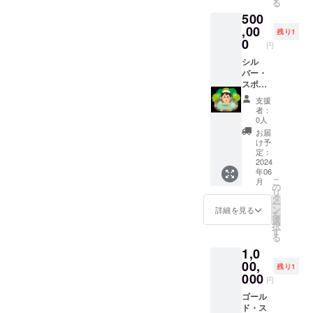
る
です。
い！と
とに別
です。
500
夕食
いう方
途1泊朝
ヨガの
ディ
には、
,00
食付ご
ポーズ
残り1
ナー代
宿の入
宿泊料
0
によっ
円
お一人
り口又
金がか
て筋力
様6000
はレス
シル
かりま
の維持
円～内
トラン
バー・
す。 ※
や柔軟
容によ
にお名
スポン
わん
性の向
り料金
前を掲
サー
ちゃん1
上にも
支援
が違い
載させ
（個人
頭施設
つなげ
者：
ますの
ていた
様／企
利用料
0人
られる
でお問
だきま
業様）
が通常
ため、
お届
い合わ
す。 も
共感頂
小型犬
け予
以下の
せくだ
しご来
き、資
10キロ
定：
ような
さい。
店の際
金面で
2024
2000円
人にお
年06
※ご夕食
は「特
援助し
+税2頭
すすめ
こ
月
を付け
別スポ
たいと
まで、
の
です。
リ
る場合
ンサー
思って
10キロ
タ
ヨガの
ー
はご宿
の〇
頂いた
以上か
ン
詳細を見る
呼吸法
を
泊日の5
〇」と
大変有
ら40キ
選
では、
択
日前ま
お知ら
難いス
ロまで
す
腹式呼
る
でにご
せくだ
ポン
大型犬
吸を行
1,0
連絡を
さい！
サーの
3000円
いま
お願い
※ 備考
方々へ
00,
+税1頭
す。腹
残り1
いたし
欄に
本リ
までご
000
式呼吸
円
ます。
「支援
ターン
提供し
では副
※一度に
者のお
支援し
ゴール
ます♪朝
交感神
最大4名
名前」
て下
ド・ス
食にわ
経が優