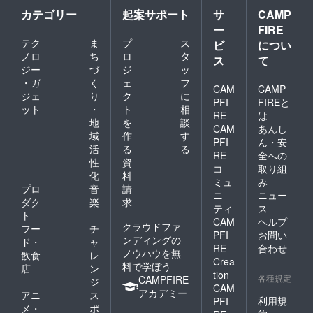
1泊朝食
暖房費1
貸切る
アム・
提供と
しま
カテゴリー
起案サポート
サ
CAMP
付プラ
室に付
ことが
スポン
なりま
す。 ・
ー
FIRE
ン ・1
き1日
できま
サー欄
すので
有効期
回の利
1000円
す。 ※
への掲
ご了承
テク
ま
プ
ス
ビ
につい
限
用で大
は別途
一度に
出＞
くださ
2024年
ノロ
ち
ロ
タ
ス
て
人2名
宿泊時
最大4名
・
い。 ▼
6月から
ジー
づ
ジ
ッ
様、1室
現地で
まで宿
ホーム
お礼の
2025年
・ガ
く
ェ
フ
までご
お支払
泊でき
ページ
メール
CAM
CAMP
5月まで
ジェ
り
ク
に
利用可
い必要
ますが1
スポン
の1年間
PFI
FIREと
キャン
※一般向
名様増
サー欄
ット
・
ト
相
こちら
RE
は
セル料
けの予
えるご
への掲
地
を
談
でスケ
CAM
あんし
につい
約開始
とに別
載 海辺
ジュー
域
作
す
ては
日前に
途1泊朝
の宿が
PFI
ん・安
ルを
活
る
る
Stella
ご予定
食付ご
別荘気
RE
全への
メール
性
資
marina
を伺
宿泊料
分であ
にてお
コ
取り組
のキャ
い、優
金がか
なたの
化
料
知らせ
ミュ
み
ンセル
先的に
かりま
もの
プロ
音
請
しま
ニ
ニュー
規定を
ご予約
す。 ご
に！
す。 ・
ダク
楽
求
提供と
いただ
夕食は
オープ
ティ
ス
受講方
ト
なりま
けるよ
別途料
ンから1
CAM
ヘルプ
法 ス
クラウドファ
フー
チ
すので
うにし
金にて
年間平
ケ
PFI
お問い
ンディングの
ご了承
ます。
付ける
日のみ1
ド・
ャ
ジュー
RE
合わせ
くださ
※一般公
ことも
泊朝食
ノウハウを無
飲食
レ
ルを
Crea
い。 ▼
開後に
可能で
付2名様
料で学ぼう
メール
店
ン
tion
お礼の
ご予約
す。ご
で1室を
各種規定
でお送
CAMPFIRE
ジ
メール
をいた
夕食を
貸切る
CAM
りいま
アカデミー
アニ
ス
だく場
付ける
ことが
利用規
PFI
すので
メ・
ポ
合に
場合は5
できま
日程の