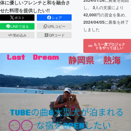
2024/01/26
に募集を開始
体に優しいフレンチと和を融合さ
し、
3
人の支援により
せた料理を提供したい!!
42,000
円の資金を集め、
ポスト
シェア
2024/04/05
に募集を終了
LINEで送る
URLコピー
しました
埋め込み
QRコード
もう一度プロジェク
トをやってほしい