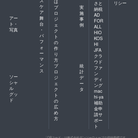
ス
は
リシー
なりま
願いし
くださ
さと
でお知
ケ
プ
実
す。 お
ます 冷
い。 わ
納税
らせく
ア
礼の
暖房費
んちゃ
ロ
施
ださ
AD
メール
別途現
んが同
アー
舞
ジ
事
い。
FOR
地にて
伴の場
ト・
台
ェ
例
ALL
支払い
合は1頭
写真
・
ク
HIO
有 ※一
に付き
パ
ト
般向け
別途宿
KOS
フ
の
の予約
泊料金
HI
ォ
開始日
がかか
作
JFA
前にご
りま
ー
り
クラ
予定を
す。1室
マ
方
ウド
伺い、
に対し
ン
プ
統
優先的
てわん
ファ
ス
ロ
計
にご予
ちゃん
ン
ソー
約いた
は2頭ま
ジ
デ
ディ
だける
でとな
シャ
ェ
ー
ング
ように
ります
ル
ク
タ
mac
しま
冷暖房
グッ
ト
す。 ※
費1日1
hi-ya
ド
の
一般公
室別途
補助
開後に
かかり
広
金申
ご予約
ます。
め
請サ
をいた
※一般向
方
ポー
だく場
けの予
ト
合に
約開始
は、先
日前に
約が優
ご予定
「QRコード」は株式会社デンソーウェーブの登録商標です。