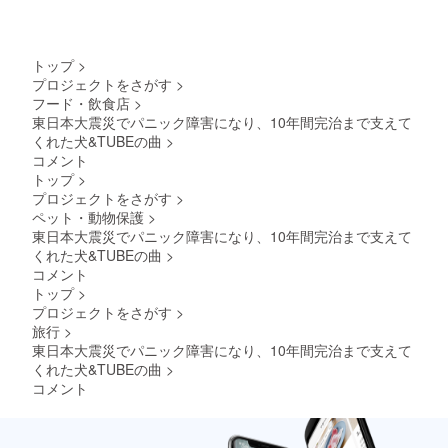
をいた
一度に
願いま
（※ネー
宿泊の
ること
だく場
最大4名
す）
ミング
みご利
で、全
合に
まで宿
【お名
（呼び
用でき
身の筋
は、先
泊でき
前・会
名）に
ます。
肉をま
トップ
>
約が優
ますが1
社名掲
ついて
※ご使用
んべん
プロジェクトをさがす
>
先とな
名様増
出】
は、宿
いただ
なく鍛
フード・飲食店
>
ります
えるご
◎玄関
のイ
けるの
えられ
ので空
とに別
入り口
メージ
東日本大震災でパニック障害になり、10年間完治まで支えて
は2024
ます。
いてい
途1泊朝
ネーミ
を含め
年6月か
くれた犬&TUBEの曲
>
その結
る時に
食付ご
ングラ
一緒に
ら2025
果、筋
コメント
ご利用
宿泊料
イツ
慎重に
年5月ま
肉量の
トップ
>
いただ
金がか
※文
検討さ
での1年
維持・
プロジェクトをさがす
>
く形に
かりま
字の
せて頂
間で平
向上に
ペット・動物保護
>
なりま
す。 ご
み。10
きます
日のみ1
つなが
す。 ※
夕食は
㎝～20
ので、
回のご
東日本大震災でパニック障害になり、10年間完治まで支えて
るで
こ本人
別途料
㎝角ほ
必ずし
利用と
くれた犬&TUBEの曲
>
しょ
必ず同
金にて
どの木
もお客
なりま
う。 ※
コメント
席する
付ける
製版を
様のご
す。 ■
当日は
トップ
>
宿泊の
ことも
予定。
指定頂
宿泊券
ヨガ
プロジェクトをさがす
>
みご利
可能で
※ご
くもの
につい
マッ
用でき
す。ご
支援
ではあ
旅行
>
て ・
ト、タ
ます。
夕食を
時、必
りませ
GW(202
東日本大震災でパニック障害になり、10年間完治まで支えて
オル、1
※ご使用
付ける
ず備考
んので
4/4/26
リット
くれた犬&TUBEの曲
>
いただ
場合は1
欄に掲
ご了承
～5/6)、
ルの水
コメント
けるの
週間前
載を希
願いま
夏季
をご持
は2024
までに
望され
す）
（2024/
参くだ
年6月か
ご連絡
るお名
【お名
7月12日
さい。
ら2025
くださ
前をご
前・会
～9月1
平日の