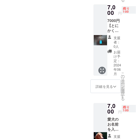
たしま
7,0
す！ ＊
残り
こちら
00
100
円
はメー
7000円
ルのお
【とに
返しの
かく応
みとな
援！プ
りま
支援
ラン】
す。こ
者：
横2セン
ちらを
0人
チ、縦
ご支援
お届
2.5セン
いただ
け予
チ小さ
けると
定：
いです
2024
ほとん
年06
が自転
どの金
こ
月
車の
額を宿
の
リ
キー
の改修
タ
ー
フォル
に充て
ン
詳細を見る
を
ダーに
ること
選
択
使えま
ができ
す
る
す 応援
るの
7,0
ありが
で、と
残り
とうご
00
てつも
100
円
ざいま
なく助
愛犬の
す！ 感
かりま
お名前
謝の気
す！よ
を入れ
持ちを
ろしく
てレジ
込めた
お願い
支援