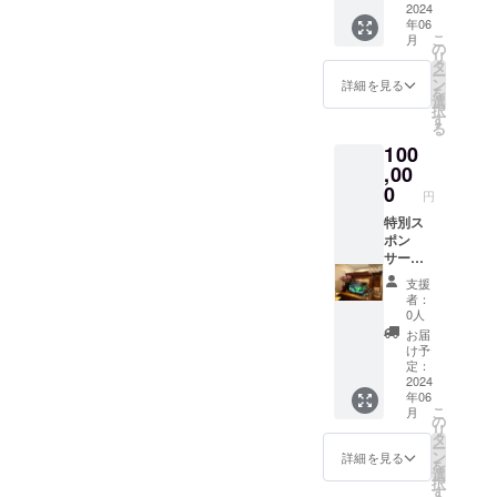
日のみ1
2024
様6000
をしに
年06
泊朝食
円～内
くい
こ
月
付2名様
容によ
の
「体」
リ
のご宿
り料金
タ
だけで
ー
泊券を
が違い
ン
詳細を見る
なく、
を
メール
ますの
選
ストレ
択
にて発
でお問
す
スから
る
行いた
い合わ
解放さ
100
しま
せくだ
れリ
す。 ☆
,00
さい。
ラック
フルボ
※ご夕食
0
スする
円
トルワ
を付け
など
インご
特別ス
る場合
「心」
提供
ポン
はご宿
も大
♪（Stell
サーと
泊日の5
切。ヨ
a
してお
日前ま
ガが健
支援
marina
名前を
でにご
康にい
者：
での販
掲載
連絡を
0人
いと注
売価格
リター
お願い
目され
お届
3000円
ン商品
いたし
け予
ている
相当の
はいい
ます。
定：
のは、
ワイ
から、
2024
※一度に
ヨガが
年06
ン） ※
このプ
最大4名
心と体
こ
月
別途に
ロジェ
まで宿
の
の両方
リ
ご夕食
クトを
泊でき
タ
にいい
ー
をつけ
とにか
ますが1
ン
詳細を見る
作用を
を
ること
く応援
名様増
選
もたら
択
も可能
した
えるご
す
すため