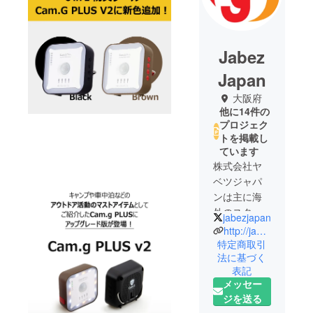
Jabez
Japan
大阪府
他に14件の
プロジェク
トを掲載し
ています
株式会社ヤ
ベツジャパ
ンは主に海
外のスター
jabezjapan
トアップ企
http://jabez.jp
業の製品を
特定商取引
法に基づく
輸入販売し
表記
ている商社
メッセー
です。ス
ジを送る
タートアッ