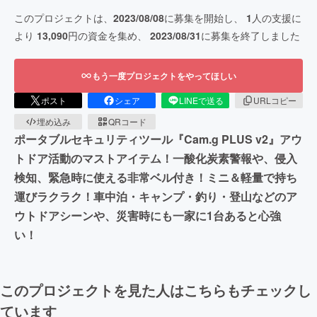
このプロジェクトは、
2023/08/08
に募集を開始し、
1
人の支援に
より
13,090
円の資金を集め、
2023/08/31
に募集を終了しました
もう一度プロジェクトをやってほしい
ポスト
シェア
LINEで送る
URLコピー
埋め込み
QRコード
ポータブルセキュリティツール『Cam.g PLUS v2』アウ
トドア活動のマストアイテム！一酸化炭素警報や、侵入
検知、緊急時に使える非常ベル付き！ミニ＆軽量で持ち
運びラクラク！車中泊・キャンプ・釣り・登山などのア
ウトドアシーンや、災害時にも一家に1台あると心強
い！
このプロジェクトを見た人はこちらもチェックし
ています