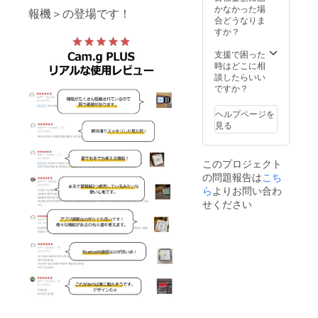
円（税
かなかった場
報機＞の登場です！
込）
合どうなりま
＋ 配
すか？
送料
550円
支援で困った
時はどこに相
談したらいい
ですか？
ヘルプページを
見る
このプロジェクト
の問題報告は
こち
ら
よりお問い合わ
せください