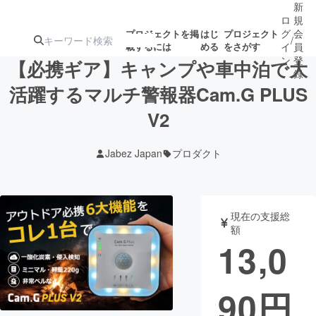
新
ロ
規
グ
会
プロジェクトを掲
はじ
プロジェクト
/
載するには
める
をさがす
イ
員
ン
登
【必携ギア】キャンプや車中泊で大
録
活躍するマルチ警報器Cam.G PLUS
V2
人気のプロ
注目のリ
注目の新着プロ
募集終了が近いプ
もうすぐ公開
ジェクト
ターン
ジェクト
ロジェクト
されます
Jabez Japan
プロダクト
アート・写真
音楽
現在の支援総
テクノロジー・ガジェット
ゲーム・サ
額
13,0
映像・映画
書籍・雑誌
90
円
ビジネス・起業
チャレンジ