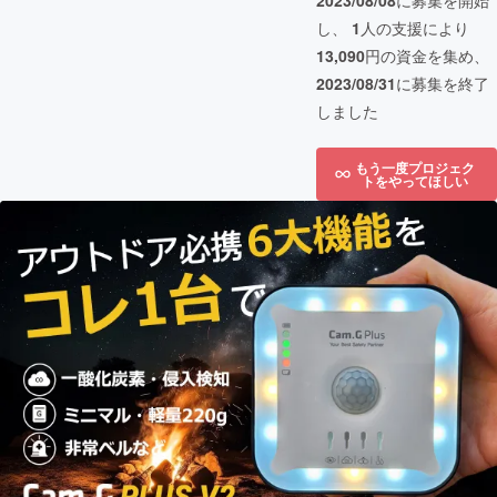
2023/08/08
に募集を開始
し、
1
人の支援により
13,090
円の資金を集め、
2023/08/31
に募集を終了
しました
もう一度プロジェク
トをやってほしい