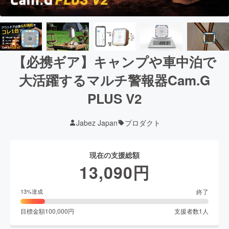
【必携ギア】キャンプや車中泊で
大活躍するマルチ警報器Cam.G
PLUS V2
Jabez Japan
プロダクト
現在の支援総額
13,090
円
終了
13
%達成
目標金額
100,000
円
支援者数
1
人