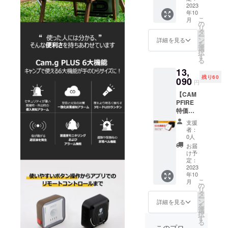
V2 1
2023
年10
台 ※本
こ
月
体カ
の
リ
ラーは
タ
ー
ブラッ
ン
詳細を見る
を
クとな
選
択
りま
す
る
す。 ★
13,
一般販
残り60
売価格
090
円
13,200
【CAM
円(税込)
PFIRE
の製品
特価・
を
5％OFF
5％OFF
支援
】60名
でご提
者：
様限定
供いた
0人
■
しま
お届
Cam.G
す。
け予
PLUS
※5％オ
定：
V2 1
2023
フの金
年10
台 ※本
額に配
こ
月
体カ
送料
の
リ
ラーは
550円が
タ
ー
ブラウ
追加さ
ン
詳細を見る
を
ンとな
れてお
選
択
りま
りま
す
る
す。 ★
す。 一
このプロ