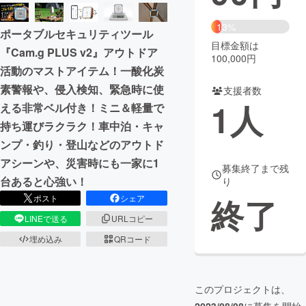
まちづくり・地域活性化
13%
ポータブルセキュリティツール
目標金額は
『Cam.g PLUS v2』アウトドア
100,000円
CAMPFIRE for Social Good
CAMPFIRE Creation
活動のマストアイテム！一酸化炭
CAMPFIREふるさと納税
machi-ya
コミュニティ
素警報や、侵入検知、緊急時に使
支援者数
1
人
える非常ベル付き！ミニ＆軽量で
持ち運びラクラク！車中泊・キャ
ンプ・釣り・登山などのアウトド
アシーンや、災害時にも一家に1
募集終了まで残
台あると心強い！
り
終了
ポスト
シェア
LINEで送る
URLコピー
埋め込み
QRコード
このプロジェクトは、