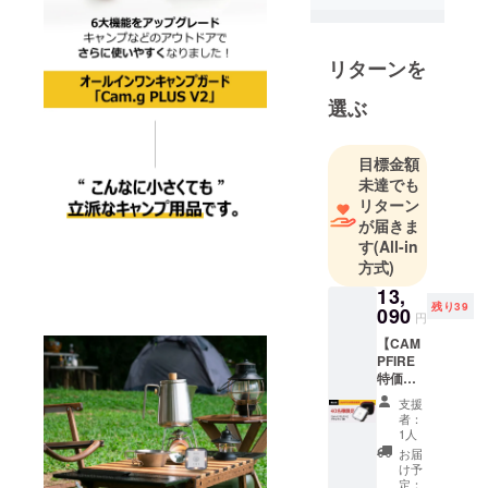
プ企業には
絶えず新し
いものが開
リターンを
発できるよ
選ぶ
うに販路を
提供してお
り、ユー
目標金額
ザーにはモ
未達でも
ノの新しさ
リターン
が届きま
と楽しさを
す
(All-in
通してより
方式)
豊かで個性
13,
的なライフ
残り39
090
円
スタイルを
【CAM
提案できる
PFIRE
ように努め
特価・
ておりま
5％OFF
支援
】40名
す。
者：
様限定
1人
■
お届
Cam.G
け予
PLUS
定：