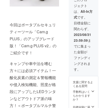
一般販
般販売
ジェクト
売価格
価格
13,200
13,200
は、
All-In方
円(税込)
円（税
式
です。
の製品
込）の
を
5％OFF
目標金額に
今回はポータブルセキュリ
5％OFF
＝
関わらず、
でご提
12,540
ティーツール「Cam.g
供いた
円（税
2023/08/31
しま
込）
PLUS」のアップグレード
23:59:59
ま
す。
＋ 配
※5％オ
送料
版！「Cam.g PLUS v2」の
でに集まっ
フの金
550円
た金額が
ご紹介です！
額に配
送料
ファンディ
550円が
キャンプや車中泊を嗜む
ングされま
追加さ
れてお
す。
方々には必須アイテム！一
りま
す。 一
酸化炭素の測定＆警報機能
般販売
支援に関するよ
価格
や侵入検知機能、照度が格
くある質問
13,200
円（税
段にアップしたLEDランタ
手数料はいく
込）の
らかかります
ンなどアウトドア派の味
5％OFF
か？
＝
方！＜ポータブルマルチ警
12,540
目標金額に届