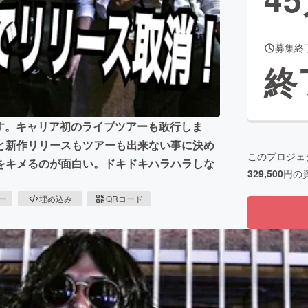
募集終
CAMPFIRE for Social Good
CAMPFIRE Creation
終
CAMPFIREふるさと納税
machi-ya
コミュニティ
ます。キャリア初のライブツアーも敢行しま
と新作リリースもツアーも出来ない事に決め
このプロジェ
をキメるのが面白い。ドキドキハラハラしな
329,500
円の
ピー
埋め込み
QRコード