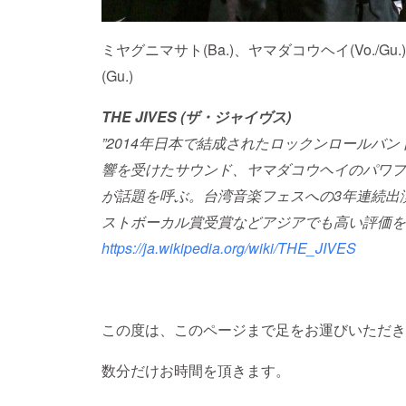
ミヤグニマサト(Ba.)、ヤマダコウヘイ(Vo./G
(Gu.)
THE JIVES (ザ・ジャイヴス)
”2014年日本で結成されたロックンロールバンド
響を受けたサウンド、ヤマダコウヘイのパワフ
が話題を呼ぶ。台湾音楽フェスへの3年連続出
ストボーカル賞受賞などアジアでも高い評価を
https://ja.wikipedia.org/wiki/THE_JIVES
この度は、このページまで足をお運びいただき
数分だけお時間を頂きます。