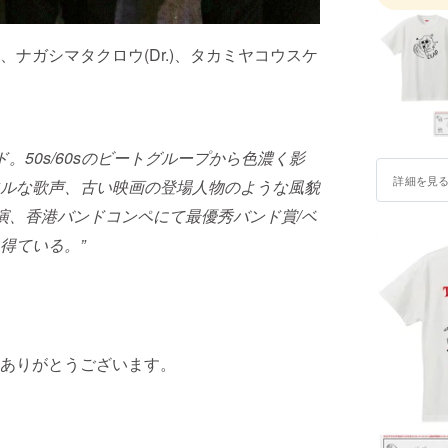
u.)、ナガシマタクロウ(Dr.)、タカミヤコウスケ
。50s/60sのビートグループから色濃く影
詳細を見
ルな歌声、古い映画の登場人物のような風貌
演、香港バンドコンペにて最優秀バンド賞/ベ
得ている。”
ありがとうございます。