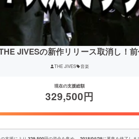
HE JIVESの新作リリース取消し！
THE JIVES
音楽
現在の支援総額
329,500
円
人の支援により
329,500
円の資金を集め、
2018/04/28
に募集を終了しま