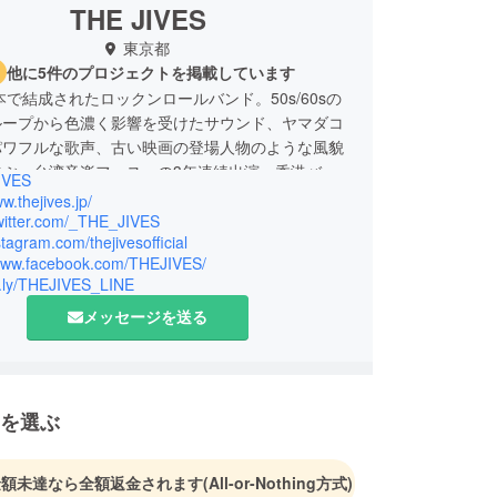
THE JIVES
東京都
他に5件のプロジェクトを掲載しています
日本で結成されたロックンロールバンド。50s/60sの
ループから色濃く影響を受けたサウンド、ヤマダコ
パワフルな歌声、古い映画の登場人物のような風貌
呼ぶ。台湾音楽フェスへの3年連続出演、香港バン
IVES
にて最優秀バンド賞/ベストボーカル賞受賞などアジ
ww.thejives.jp/
い評価を得ている。
twitter.com/_THE_JIVES
nstagram.com/thejivesofficial
/www.facebook.com/THEJIVES/
it.ly/THEJIVES_LINE
メッセージを送る
を選ぶ
金額未達なら全額返金されます
(All-or-Nothing方式)