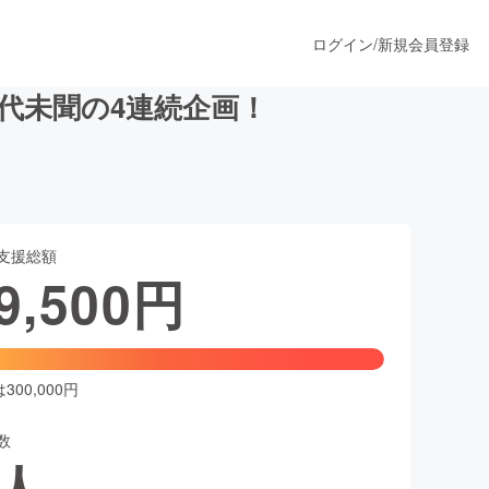
ログイン
/
新規会員登録
前代未聞の4連続企画！
うすぐ公開されます
支援総額
プロダクト
9,500
円
ファッション
スポーツ
00,000円
数
ア
ソーシャルグッド
人