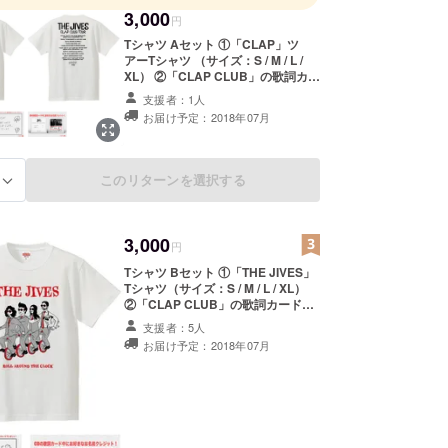
3,000
円
Tシャツ Aセット ①「CLAP」ツ
アーTシャツ （サイズ：S / M / L /
XL） ②「CLAP CLUB」の歌詞カー
ド中にお名前クレジット！ ③タカミ
支援者：1人
ヤコウスケ作のオリジナルポスト
お届け予定：2018年07月
カードへメンバー全員の手書きメッ
セージカード(現物) ＊Ｔシャツのご
希望サイズは備考欄に記入して下さ
い ＊クレジットを希望するお名前
このリターンを選択する
る
(ニックネーム可)を備考欄に記入し
てください
3,000
円
Tシャツ Bセット ①「THE JIVES」
Tシャツ（サイズ：S / M / L / XL）
②「CLAP CLUB」の歌詞カード中
にお名前クレジット！ ③タカミヤコ
支援者：5人
ウスケ作のオリジナルポストカード
お届け予定：2018年07月
へメンバー全員の手書きメッセージ
カード(現物) ＊Ｔシャツのご希望サ
イズは備考欄に記入して下さい ＊ク
レジットを希望するお名前(ニック
ネーム可)を備考欄に記入してくださ
い