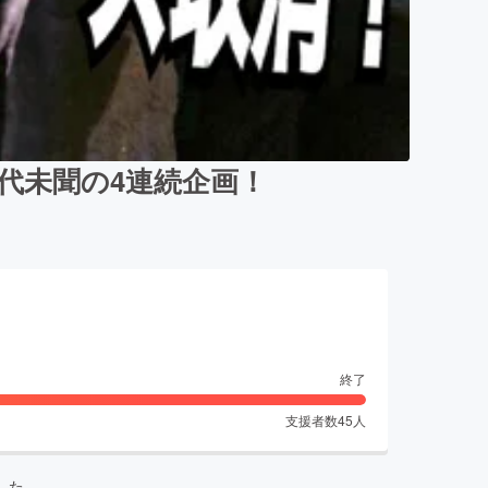
前代未聞の4連続企画！
終了
支援者数
45
人
した