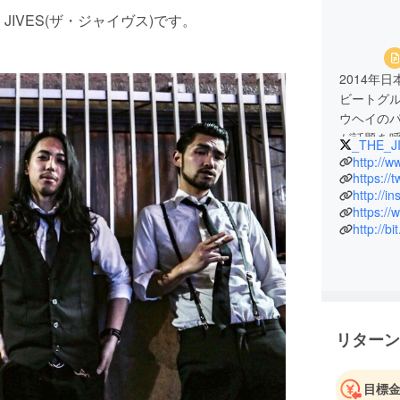
IVES(ザ・ジャイヴス)です。
2014年
ビートグ
ウヘイの
が話題を
_THE_J
ドコンペ
http://w
アでも高
https://
http://i
https:/
http://b
リターン
目標