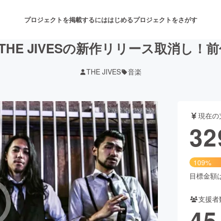
プロジェクトを掲載するには
はじめる
プロジェクトをさがす
HE JIVESの新作リリース取消し！
THE JIVES
音楽
注目のリターン
注目の新着プロジェクト
募集終了が近いプロジェクト
も
現在の
音楽
舞台・パフォーマンス
32
ゲーム・サービス開発
フード・飲食店
109%
書籍・雑誌出版
アニメ・漫画
目標金額は3
支援者
チャレンジ
ビューティー・ヘルスケ
45