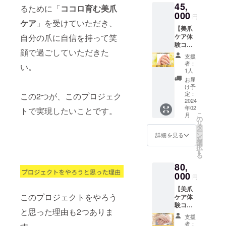
45,
単にワ
トとな
るために「
ココロ育む美爪
全体に
身の出
ンラン
000
りま
適量塗
し戻し
円
ク上の
ケア
」を受けていただき、
す。 小
布して
は変質
【美爪
ホーム
分け用
くださ
の原因
自分の爪に自信を持って笑
ケア体
ケアが
の遮光
い ※成
になり
験コー
できる
瓶×1個
分表示
ますの
顔で過ごしていただきた
ス 5回
ように
付き ＜
は、届
でおや
支援
コー
なる美
ケア用
け商品
者：
めくだ
い。
ス】 美
爪ケア
ポリッ
1人
のラベ
さい。
爪の土
セット
シュ成
ルに表
お届
使用後
台づく
です！
分表示
け予
記され
は必ず
りをす
爪のコ
定：
この2つが、このプロジェク
＞ 商品
ます。
キャッ
ること
2024
ンプ
名：C
商品開
プを閉
年02
ができ
トで実現したいことです。
レック
original
封前に
めて保
こ
月
るコー
ス、悩
の
Aqua
は必ず
管して
リ
スで
みを根
タ
polish
お届け
くださ
ー
す！ こ
本から
ン
〜care
詳細を見る
のリ
い。化
を
んな方
ケアす
選
line〜
ターン
粧品が
択
におす
るため
す
使用方
に貼付
爪に合
る
すめ：
に必要
法：爪
された
わない
80,
・爪に
なセッ
全体に
ラベル
とき
コンプ
000
トとな
適量塗
や注意
円
は、す
レック
りま
布して
書きを
ぐに使
【美爪
ス、悩
す。 小
くださ
ご確認
用を中
このプロジェクトをやろう
ケア体
みがあ
分け用
い ※成
くださ
止して
験コー
る方 ・
の遮光
分表示
い。 ＜
くださ
と思った理由も2つありま
ス 10
美爪ケ
瓶×1個
は、届
キャリ
支援
い。 ※
回コー
ア専門
付き ＜
け商品
者：
アオイ
成分表