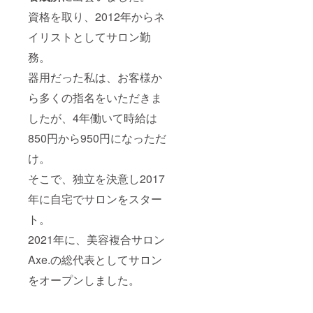
https://
期間：
は、備
きま
資格を取り、2012年からネ
www.in
掲載よ
考欄に
す。 ▼
stagra
り1年間
アカウ
当店イ
イリストとしてサロン勤
m.com/
※備考欄
ント名
ンスタ
chuckle
に掲載
を記載
務。
グラム
_naho_j
名とリ
してく
https://
iyugaok
ンクを
器用だった私は、お客様か
ださ
www.in
a/
記載し
い。 ※
stagra
ら多くの指名をいただきま
てくだ
記載い
m.com/
さい。
ただい
chuckle
したが、4年働いて時給は
※インス
たアカ
_naho_j
タグラ
ウント
iyugaok
850円から950円になっただ
ムのア
をメン
a/
カウン
ション
け。
トがあ
させて
る方
そこで、独立を決意し2017
いただ
は、備
きま
年に自宅でサロンをスター
考欄に
す。 ▼
アカウ
当店イ
ト。
ント名
ンスタ
を記載
グラム
2021年に、美容複合サロン
してく
https://
ださ
www.in
Axe.の総代表としてサロン
い。 ※
stagra
記載い
m.com/
をオープンしました。
ただい
chuckle
たアカ
_naho_j
ウント
iyugaok