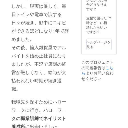
効率が
い。 ※
ン」と
・月1
合どうなりま
に掲載
しかし、現実は厳しく、毎
向上し
認定講
散歩し
回のイ
すか？
名とリ
た場
師講座
ます。
ンスタ
日トイレや電車で涙する
ンクを
合、正
受講
②ス
グラム
支援で困った
記載し
規販売
後、認
トー
日々が続き、顔中にニキビ
ストー
時はどこに相
てくだ
価格が
定講師
リーを
リーに
談したらいい
さい。
販売予
加盟料
ができるほどになり1年で辞
各支援
投稿
ですか？
※インス
定価格
とし
者さま
・ス
タグラ
より下
て、
めました。
毎に、
トー
ムのア
ヘルプページを
がる可
月々
お名
リーハ
カウン
見る
その後、輸入雑貨屋でアル
能性も
3,300
前・
イライ
トがあ
ござい
円〜の
URLを
ト掲載
る方
バイトを始め正社員になり
ま
費用が
掲載さ
期間：
は、備
す。）
発生し
このプロジェクト
せてい
ましたが、不況で店舗の経
掲載よ
考欄に
ます。
の問題報告は
こち
ただき
り1年間
アカウ
（詳細
営が厳しくなり、給与が支
ます。
ら
よりお問い合わ
※備考欄
ント名
は当店
・月1
に掲載
を記載
せください
インス
払われない時期が続き退
回のイ
名とリ
してく
タグラ
ンスタ
ンクを
ださ
職。
ムにて
グラム
記載し
い。 ※
お問い
ストー
てくだ
記載い
合わせ
リーに
さい。
ただい
転職先を探すためにハロー
くださ
投稿
※インス
たアカ
い。）
・ス
タグラ
ワークに行き、ハローワー
ウント
▼当店
トー
ムのア
をメン
インス
クの
職業訓練でネイリスト
リーハ
カウン
ション
タグラ
イライ
トがあ
させて
ム
養成所
に出会いました。
ト掲載
る方
いただ