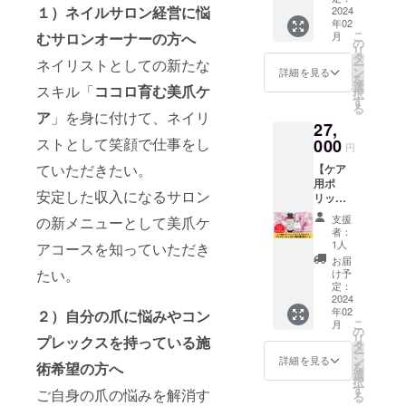
でくだ
１）ネイルサロン経営に悩
ンイラ
2024
レック
暗所で
さい。
年02
ン)+小
ス、悩
保管く
使用中
こ
むサロンオーナーの方へ
月
分け用
みを根
の
ださい
や使用
リ
の遮光
本から
タ
その他
後に刺
ネイリストとしての新たな
ー
瓶セッ
ケアす
ン
注意事
詳細を見る
激等の
を
ト】 お
るため
選
項：爪
スキル「
ココロ育む美爪ケ
異常が
択
家で簡
に必要
す
や皮膚
現れた
る
単にワ
なセッ
ア
」を身に付けて、ネイリ
に異常
とき
27,
ンラン
トとな
がある
は、使
ストとして笑顔で仕事をし
ク上の
000
りま
方は使
用を中
円
ホーム
す。 小
用しな
止し皮
ていただきたい。
【ケア
ケアが
分け用
いでく
膚科専
用ポ
できる
の遮光
ださ
門医等
安定した収入になるサロン
リッ
ように
瓶×1個
い。目
へのご
シュ
なる美
付き ＜
に入ら
相談を
支援
の新メニューとして美爪ケ
+キャリ
爪ケア
ケア用
ないよ
者：
おすす
アオイ
セット
ポリッ
1人
アコースを知っていただき
うご注
めしま
ル+アロ
です！
シュ成
意くだ
お届
す。 ※
マオイ
爪のコ
たい。
分表示
け予
さい。
郵送に
ル(フラ
ンプ
定：
＞ 商品
乳児、
て支援
ンキン
2024
レック
名：C
子供の
者様に
年02
２）自分の爪に悩みやコン
セン
ス、悩
original
手の届
お送り
こ
月
ス)+小
みを根
の
Aqua
かない
しま
リ
プレックスを持っている施
分け用
本から
タ
polish
ところ
す。
ー
の遮光
ケアす
ン
〜care
詳細を見る
に保管
術希望の方へ
を
瓶セッ
るため
選
line〜
してく
択
ト】 お
に必要
す
使用方
ださ
ご自身の爪の悩みを解消す
る
家で簡
なセッ
法：爪
い。中