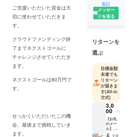
表記
物大好きで
ご支援いただいた資金は大
メッセー
爬虫類と犬
ジを送る
切に使わせていただきま
と暮らして
す。
います。
ハードな労
クラウドファンディング終
働環境を見
リターンを
直し、ネイ
了までネクストゴールに
選ぶ
リストが豊
チャレンジさせていただき
かに生きる
ます。
社会を目指
目標金額
していま
未達でも
ネクストゴールは80万円で
す。ジェル
リターン
が届きま
ネイルが主
す。
す
(All-in
流な中ケア
方式)
専門店とし
3,0
てオリジナ
00
円
ルメソッド
せっかくいただいたこの機
【お礼
を開発しサ
のメー
会、最後まで挑戦していき
ロン売上向
ル】 プ
上が目指せ
ます。
ロジェ
支援