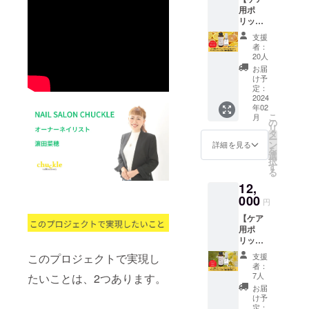
または
用ポ
と、お
カサつ
リッ
礼のお
く部分
シュ
手紙を
に適量
支援
+キャリ
お送り
をお使
者：
アオイ
しま
いくだ
20人
ル+アロ
す。 ＜
さい 保
お届
マオイ
ケア用
管方
け予
ル(オレ
ポリッ
定：
法：直
ン
2024
シュ成
射日光
年02
ジ)+小
分表示
を避
こ
月
分け用
＞ 商品
の
け、冷
リ
の遮光
名：C
タ
暗所で
ー
瓶セッ
original
ン
保管く
詳細を見る
を
ト】 お
Aqua
選
ださい
択
家で簡
polish
す
その他
る
単にワ
〜care
注意事
12,
ンラン
line〜
項：お
ク上の
000
使用方
肌には
円
ホーム
法：爪
れも
【ケア
ケアが
全体に
の、
用ポ
できる
適量塗
傷、
リッ
ように
布して
しっし
シュ
なる美
くださ
んなど
このプロジェクトで実現し
支援
+キャリ
爪ケア
い 保管
の異常
者：
アオイ
セット
方法：
7人
たいことは、2つあります。
がある
ル+アロ
です！
直射日
時は使
お届
マオイ
爪のコ
光を避
け予
わない
ル(イラ
ンプ
定：
け、冷