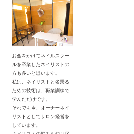
をメン
a/
ション
させて
いただ
きま
す。 ▼
当店イ
ンスタ
グラム
https://
www.in
お金をかけてネイルスクー
stagra
m.com/
ルを卒業したネイリストの
chuckle
_naho_j
方も多いと思います。
iyugaok
a/
私は、ネイリストと名乗る
ための技術は、職業訓練で
学んだだけです。
それでも今、オーナーネイ
リストとしてサロン経営を
しています。
ネイリストの悩みを知り尽