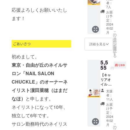
クト
るように活
者：
オー
7人
動の幅を広
応援よろしくお願いいたし
ナーの
お届
げていま
濵田よ
け予
ます！
り、感
定：
す。
謝の想
2024
年02
いを込
こ
月
めたお
の
リ
礼の
タ
ー
メール
ン
詳細を見る
を
をお送
選
択
りしま
す
る
初めまして。
す。 ※
5,5
ご支援
東京・自由が丘のネイルサ
残り89
欄の、
55
円
右横に
ロン「NAIL SALON
【キャ
「上乗
リアオ
せ支援
CHUCKLE」のオーナーネ
イル 1
で応
本+お礼
援」も
イリスト濵田菜穂（はまだ
支援
のお手
ぜひご
者：
なほ）
と申します。
紙】 当
支援い
11人
店で使
ただけ
お届
ネイリストになって10年、
用して
ると、
け予
いるオ
活動の
定：
独立して6年です。
リジナ
2024
励みに
年02
ルの
なりま
サロン勤務時代のネイリス
こ
月
キャリ
す。
の
リ