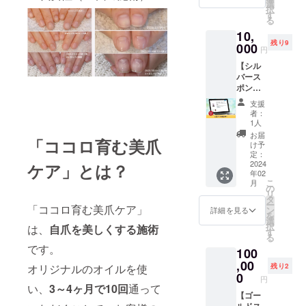
＜紹介
保管く
名：C
選
たしま
キュア2
分：
保管く
択
方法＞
ださい
original
す
す。 ●
本/キャ
ニュウ
ださい
る
①1投稿
その他
Aqua
マン
リアオ
コウ
その他
10,
内に、
注意事
polish
ツーマ
イル1
ジュ油
注意事
残り9
スポン
000
項：お
〜care
ンで指
本/アロ
円
容量：
項：原
サー様
肌には
line〜
導（通
マオイ
15ml 使
液を直
【シル
のお名
れも
使用方
常グ
ルス
用期
接肌に
バース
前の一
の、
法：爪
ループ
ター
限：開
塗った
ポン
覧を掲
傷、
全体に
で募集
ター
封後1年
り、飲
サー】
載させ
しっし
適量塗
してお
セット
支援
使用方
んだり
当店イ
ていた
んなど
布して
りま
が含ま
者：
法：C
しない
ンスタ
だきま
の異常
くださ
1人
す） 実
れま
original
※郵送に
グラム
す。
がある
い 保管
施場
す。 ●
お届
oilにブ
て支援
「ココロ育む美爪
の中
・ピ
時は使
方法：
け予
所：
認定講
レンド
者様に
で、ス
ン留め
定：
わない
直射日
NAIL
師講
してお
お送り
ポン
2024
期間：
ケア」とは？
でくだ
光を避
SALON
座：1日
使いく
しま
年02
サーと
掲載よ
さい。
け、冷
CHUCK
MAX4
ださい
こ
す。
月
してご
り1ヶ月
の
使用中
暗所で
LE（東
時間×2
保管方
リ
紹介し
間 ・
タ
や使用
保管く
京都世
回（2週
法：直
ー
ます。
「ココロ育む美爪ケア」
投稿掲
ン
後に刺
ださい
詳細を見る
田谷区
間に1
射日光
を
＜紹介
載期
選
激等の
その他
奥沢5-
回、1ヶ
を避
択
は、
自
爪を美しくする施術
方法＞
間：掲
す
異常が
注意事
40-6
月間）
け、冷
る
①1投稿
載より1
現れた
項：爪
ZOOM
※ス
暗所で
です。
100
内に、
年間 ※
とき
や皮膚
自由が
クール
保管く
スポン
,00
備考欄
は、使
に異常
丘
受講後
残り2
オリジナルのオイルを使
ださい
サー様
に掲載
0
用を中
がある
501）
に認定
円
その他
のお名
名を記
止し皮
方は使
い、
3～4ヶ月で10回
通って
https://
講座を
注意事
前の一
【ゴー
載して
膚科専
用しな
beauty.
ご受講
項：原
覧を掲
ルドス