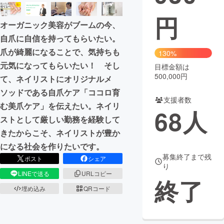
円
まちづくり・地域活性化
オーガニック美容がブームの今、
自爪に自信を持ってもらいたい。
CAMPFIRE for Social Good
CAMPFIRE Creation
爪が綺麗になることで、気持ちも
130%
CAMPFIREふるさと納税
machi-ya
コミュニティ
元気になってもらいたい！ そし
目標金額は
500,000円
て、ネイリストにオリジナルメ
ソッドである自爪ケア「ココロ育
支援者数
む美爪ケア」を伝えたい。ネイリ
68
人
ストとして厳しい勤務を経験して
きたからこそ、ネイリストが豊か
になる社会を作りたいです。
募集終了まで残
ポスト
シェア
り
LINEで送る
URLコピー
終了
埋め込み
QRコード