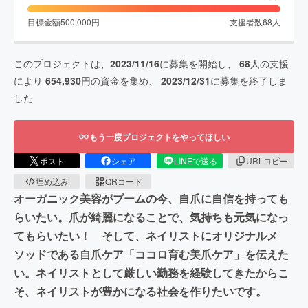
目標金額
500,000
円
支援者数
68
人
このプロジェクトは、
2023/11/16
に募集を開始し、
68
人の支援
により
654,930
円の資金を集め、
2023/12/31
に募集を終了しま
した
もう一度プロジェクトをやってほしい
ポスト
シェア
LINEで送る
URLコピー
埋め込み
QRコード
オーガニック美容がブームの今、自爪に自信を持っても
らいたい。爪が綺麗になることで、気持ちも元気になっ
てもらいたい！ そして、ネイリストにオリジナルメ
ソッドである自爪ケア「ココロ育む美爪ケア」を伝えた
い。ネイリストとして厳しい勤務を経験してきたからこ
そ、ネイリストが豊かになる社会を作りたいです。