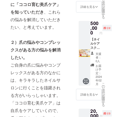
リ
CAMPF
美爪ケ
田谷区
タ
お届け
ンド油
暗所で
に「ココロ育む美爪ケア」
ー
IRE特別
アの講
奥沢5-
ン
のリ
詳細を見る
容量：
保管く
を
特典＞
座を実
40-6
選
ターン
を知って
いただき
、これら
100ml
ださい
択
●1万円
施いた
ZOOM
す
に貼付
使用期
その他
る
引き
しま
自由が
の悩みを解消していただき
された
限：開
注意事
500
キャリ
す！ 卒
丘
ラベル
封後1年
項：お
たい、と考えています。
アオイ
業した
,00
501）
や注意
使用方
残り2
肌には
ル1本と
ら、お
https://
0
書きを
法：爪
れも
円
ポリッ
客様に
beauty.
ご確認
または
の、
シュ付
美爪ケ
【ネイ
hotpep
くださ
カサつ
傷、
２）爪の悩みやコンプレッ
き 実施
アが施
ルケア
per.jp/k
い。 ＜
く部分
しっし
場所：
術でき
スクー
r/slnH0
キャリ
に適量
クスがある方の悩みを解消
んなど
NAIL
るよう
ル+認定
005518
アオイ
をお使
の異常
支援
SALON
になり
講師】
78/ ※有
したい。
ル成分
いくだ
者：
がある
CHUCK
ます！
プロ
効期
表示＞
0人
さい 保
時は使
LE（東
＜こん
ジェク
ご自身の爪に悩みやコンプ
限：1度
商品
管方
お届
わない
京都世
な方に
トオー
目の来
名：C
け予
法：直
でくだ
レックスがある方のなかに
田谷区
おすす
ナーの
店から
定：
original
射日光
さい。
奥沢5-
め＞ ・
濵田
2024
2ヶ月間
oil 成
を避
使用中
は、キラキラしたネイルサ
年02
40-6
ジェル
が、マ
（初回
分：
け、冷
や使用
こ
月
ZOOM
ネイル
ンツー
来店有
の
アーモ
暗所で
ロンに行くことを躊躇され
後に刺
リ
自由が
サロン
マンで
効期
タ
ンド油
保管く
激等の
ー
丘
オー
美爪ケ
限：
ン
容量：
詳細を見る
る方がいらっしゃいます。
ださい
異常が
を
501）
ナー ・
アの講
2024年
選
100ml
その他
現れた
択
https://
手に職
座と認
「ココロ育む美爪ケア」は
8月末ま
す
使用期
注意事
とき
る
beauty.
をつけ
定講師
で） ※
限：開
項：お
は、使
自爪をケアしていくので、
20,
hotpep
たい方
講座を
施術日
封後1年
肌には
用を中
残り3
per.jp/k
・サロ
実施い
000
程はプ
使用方
れも
円
止し皮