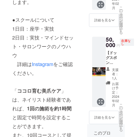
グラム
合、正
キャッ
します。
実施場
で募集
年02
トオー
トー
掲載よ
https://
規販売
プを閉
所まで
してお
こ
月
ナー濵
リーハ
り1ヶ月
の
www.in
価格が
めて保
の交通
りま
リ
田の愛
イライ
間 ・
タ
stagra
販売予
管して
費は支
す） 実
ー
犬「ミ
●スクールについて
ト掲載
投稿掲
ン
m.com/
詳細を見る
定価格
くださ
援者さ
施場
を
リオ
期間：
載期
選
chuckle
より下
い。化
まにて
所：
択
1日目：座学・実技
ン」の
掲載よ
間：掲
す
_naho_j
がる可
粧品が
ご負担
NAIL
る
散歩中
り1年間
載より1
iyugaok
能性も
爪に合
くださ
SALON
2日目：実技・マインドセッ
50,
に着る
※備考欄
年間 ②
a/
ござい
わない
い。
CHUCK
在庫な
服に、
000
に掲載
ストー
し
ま
とき
円
ト・サロンワークのノウハ
LE（東
貴社の
名とリ
リーを
す。）
は、す
京都世
【ドッ
企業名
ンクを
各支援
ウ
ぐに使
田谷区
グスポ
を印刷
記載し
者さま
用を中
奥沢5-
ン
して、
詳細は
Instagram
をご確認
てくだ
毎に、
止して
40-6
サー】
散歩し
さい。
お名
くださ
支援
ZOOM
プロ
ください。
ます。
※インス
前・
者：
い。 ※
自由が
ジェク
また当
タグラ
URLを
1人
成分表
丘
トオー
店イン
ムのア
掲載さ
お届
示は、
501）
ナー濵
スタグ
カウン
せてい
け予
届け商
https://
「
ココロ育む美爪ケア
」
田の愛
ラムの
定：
トがあ
ただき
品のラ
beauty.
犬「ミ
2024
中で、
る方
ます。
は、ネイリスト経験者であ
ベルに
hotpep
年02
リオ
ドッグ
は、備
・ス
表記さ
per.jp/k
こ
月
ン」の
スポン
の
考欄に
トー
れば、
1回の施術を約1時間
れま
r/slnH0
リ
散歩中
サーと
タ
アカウ
リーハ
す。商
005518
ー
に着る
と固定で時間を設定するこ
してご
ン
ント名
イライ
詳細を見る
品開封
78/ ※有
を
服に、
紹介し
選
を記載
ト掲載
前には
効期
択
とができます。
貴社の
ます。
す
してく
期間：
必ずお
限：初
る
企業名
＜紹介
ださ
掲載よ
このプロ
届けの
回レッ
また、10回コースとして提
を印刷
方法＞
い。 ※
り1年間