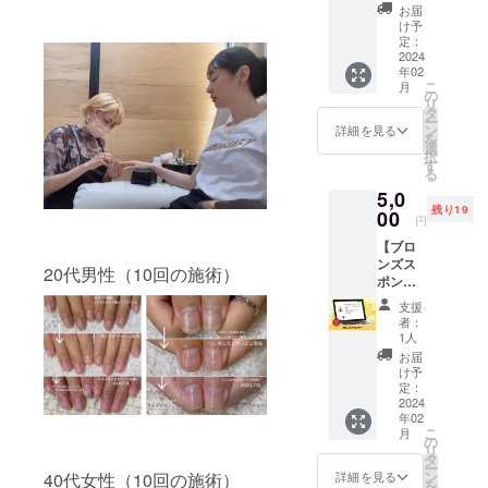
表示＞
リッ
の交通
リアオ
たい方
いただ
わない
お届
オイル
使いく
商品
シュ
費は支
イル1
・サロ
けま
け予
でくだ
成分表
ださい
名：C
100本
援者さ
本/アロ
ン売上
定：
す。
さい。
示＞ 商
保管方
original
セッ
2024
まにて
マオイ
を上げ
使用中
品名：
法：直
年02
oil 成
ト】 当
ご負担
ルス
たい美
や使用
イラン
射日光
こ
月
分：
店で使
くださ
ター
容サロ
の
後に刺
イラン
を避
リ
アーモ
用して
い。 ※
ター
ンの方
タ
激等の
成分：
け、冷
ー
ンド油
いるオ
過去に
セット
＜内容
ン
詳細を見る
異常が
イラン
暗所で
を
容量：
リジナ
NAIL
が含ま
＞ ●ネ
選
現れた
イラン
保管く
択
100ml
ルのケ
SALON
れま
イルケ
す
とき
花脂 容
ださい
る
使用期
ア用ポ
CHUCK
す。 ＜
アス
は、使
量：5ml
その他
5,0
限：開
リッ
LEで、
CAMPF
クー
用を中
使用期
注意事
残り19
封後1年
シュ「C
00
施術を
IRE特別
ル：1日
止し皮
円
限：開
項：原
使用方
original
受けた
特典＞
5時間程
膚科専
封後1年
液を直
【ブロ
法：爪
Aqua
ことが
●卒業後
度×2回
門医等
使用方
接肌に
ンズス
または
polish
ある方
3ヶ月
（2週間
20代男性（10回の施術）
へのご
法：C
塗った
ポン
カサつ
〜care
も支援
は、月1
に1回、
相談を
original
り、飲
サー】
く部分
line〜」
いただ
回30分
1ヶ月
おすす
支援
oilにブ
んだり
当店イ
に適量
を100本
けま
のZoom
間）
者：
めしま
レンド
しない
ンスタ
をお使
セット
す。
でフォ
1日目｜
1人
す。 ＜
してお
※郵送に
グラム
いくだ
でお送
ロー
座学と
お届
アロマ
使いく
て支援
の中
さい 保
りしま
※スクー
実技
け予
オイル
ださい
者様に
で、ス
管方
す。 ＜
定：
ル卒業
2日目｜
成分表
保管方
お送り
ポン
2024
法：直
ケア用
後も
実技と
示＞ 商
法：直
しま
年02
サーと
射日光
ポリッ
SNSグ
コンサ
品名：
射日光
こ
す。
月
してご
を避
シュ成
の
ループ
ル ※
フラン
を避
リ
紹介し
け、冷
分表示
タ
でフォ
ケア用
キンセ
け、冷
ー
ます。
暗所で
＞ 商品
ン
ローい
マニ
40代女性（10回の施術）
詳細を見る
ンス 成
暗所で
を