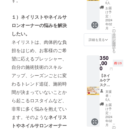
す。
ス】 理
店でケ
ケア用
0人
のラベ
ル成分
示は、
想の美
アを体
ポリッ
ルに表
お届
表示＞
届け商
爪づく
験して
シュ成
け予
記され
商品
品のラ
りをす
みたい
定：
１）ネイリストやネイルサ
分表示
ます。
名：C
ベルに
ること
2024
方 所要
＞ 商品
商品開
original
表記さ
年02
ロンオーナーの悩みを解決
ができ
時間：1
名：C
封前に
oil 成
れま
こ
月
るコー
時間半
の
original
は必ず
分：
す。商
リ
したい。
スで
程度 ＜
タ
Aqua
お届け
アーモ
品開封
ー
す！ こ
CAMPF
ン
polish
詳細を見る
のリ
ンド油
ネイリストは、肉体的な負
前には
を
んな方
IRE特別
選
〜care
ターン
容量：
必ずお
択
におす
特典＞
す
line〜
に貼付
担をはじめ、お客様のご希
100ml
届けの
る
すめ：
●通常5
使用方
された
使用期
リター
350
・爪に
回コー
望に応えるプレッシャー、
法：爪
ラベル
限：開
ンに貼
コンプ
,00
スは
全体に
や注意
残り5
封後1年
付され
レック
自分の施術技術のスキル
作って
0
適量塗
書きを
使用方
円
たラベ
ス、悩
ません
布して
ご確認
法：爪
ルや注
アップ、シーズンごとに変
みがあ
【ネイ
キャリ
くださ
くださ
または
意書き
る方 ・
ルケア
アオイ
い ※成
い。 ＜
カサつ
をご確
わるトレンド追従、施術時
美爪ケ
スクー
ル1本と
分表示
キャリ
く部分
認くだ
ア専門
ル】 プ
ポリッ
は、届
アオイ
間が決まっていないことか
に適量
支援
さい。
店でケ
ロジェ
シュ付
け商品
ル成分
者：
をお使
※郵送に
アを体
クト
き 実施
のラベ
0人
ら起こるロスタイムなど、
表示＞
いくだ
て支援
験して
オー
場所：
ルに表
商品
お届
さい 保
者様に
みたい
ナーの
非常に多く悩みを抱えてい
NAIL
記され
け予
名：C
管方
お送り
方 所要
濵田
SALON
定：
ます。
original
法：直
しま
ます。そのような
ネイリス
時間：1
が、マ
2024
CHUCK
商品開
oil 成
射日光
す。
年02
時間半
ンツー
LE（東
封前に
分：
を避
こ
トやネイルサロンオーナー
月
程度 ＜
マンで
京都世
の
は必ず
アーモ
け、冷