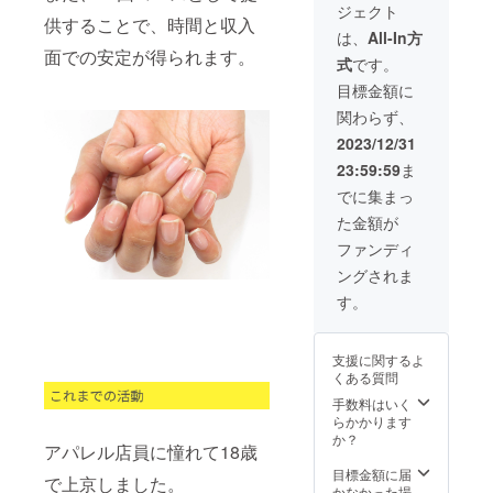
リター
スンの
ジェクト
して、
①貴社
記載い
③プロ
ンに貼
供することで、時間と収入
有効期
散歩し
の企業
ただい
ジェク
は、
All-In方
付され
限2024
ます。
名を印
たアカ
トオー
面での安定が得られます。
たラベ
年12月
式
です。
また当
刷した
ウント
ナー濱
ルや注
末まで
店イン
服(T
をメン
田が
目標金額に
意書き
にお申
スタグ
シャツ
ション
Zoom
をご確
し込み
関わらず、
ラムの
やパー
させて
ミー
認くだ
くださ
中で、
カー等)
いただ
ティン
2023/12/31
さい。
い。 ※
ドッグ
を着
きま
グ時に
※郵送に
受講日
23:59:59
ま
スポン
て、愛
す。 ▼
使用す
て支援
程はプ
サーと
犬「ミ
当店イ
るZoom
でに集まっ
者様に
ロジェ
してご
リオ
ンスタ
背景に
お送り
クト終
た金額が
紹介し
ン」と
グラム
お名前
しま
了後
ます。
散歩し
https://
を掲載
ファンディ
す。
メール
＜紹介
ます。
www.in
させて
※2023
にて調
ングされま
方法＞
②ス
stagra
いただ
年11月
整させ
①貴社
トー
m.com/
きま
す。
現在、
ていた
の企業
リーを
chuckle
す。
通常1本
だきま
名を印
各支援
_naho_j
・月
あたり
す。 ※
刷した
者さま
iyugaok
20回程
上代
実施場
支援に関するよ
服(T
毎に、
a/
度の
3,300円
所まで
くある質問
シャツ
お名
Zoom
(税込)で
の交通
やパー
前・
手数料はいく
ミー
販売販
費は支
カー等)
URLを
らかかります
ティン
売して
援者さ
を着
掲載さ
か？
グに使
おりま
まにて
アパレル店員に憧れて18歳
て、愛
せてい
用しま
す。
ご負担
犬「ミ
ただき
目標金額に届
す。 ※
（量産
で上京しました。
くださ
リオ
ます。
かなかった場
備考欄