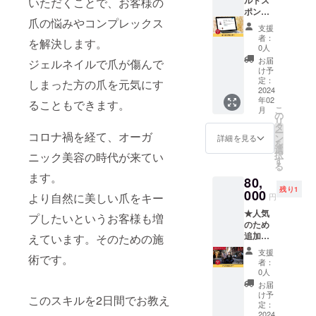
いただくことで、お客様の
くださ
門医等
いでく
hotpep
いただ
液を直
載させ
ポン
い。 ※
へのご
ださ
per.jp/k
きま
接肌に
爪の悩みやコンプレックス
ていた
サー】
インス
相談を
い。目
r/slnH0
す。 ＜
支援
塗った
だきま
当店イ
タグラ
おすす
に入ら
005518
CAMPF
者：
り、飲
を解決します。
す。
ンスタ
ムのア
めしま
ないよ
0人
78/ ※有
IRE特別
んだり
・ピ
グラム
カウン
す。 ※
うご注
効期
特典＞
お届
ジェルネイルで爪が傷んで
しない
ン留め
と制服
トがあ
郵送に
意くだ
け予
限：初
●卒業後
※郵送に
期間：
で、ス
る方
定：
て支援
さい。
しまった方の爪を元気にす
回レッ
3ヶ月
て支援
掲載よ
ポン
2024
は、備
者様に
乳児、
スンの
は、月1
者様に
年02
り1ヶ月
サーと
考欄に
ることもできます。
お送り
子供の
有効期
回30分
お送り
こ
月
間 ・
してご
アカウ
の
しま
手の届
限2024
のZoom
しま
リ
投稿掲
紹介し
ント名
タ
す。
かない
年12月
でフォ
す。
ー
コロナ禍を経て、オーガ
載期
ます。
を記載
ン
※2023
ところ
詳細を見る
末まで
ロー
を
間：掲
＜紹介
してく
選
年11月
に保管
にお申
※スクー
択
ニック美容の時代が来てい
載より1
方法＞
ださ
す
現在、
してく
し込み
ル卒業
る
年間 ②
①1投稿
い。 ※
通常1本
ださ
くださ
後も
ます。
80,
ストー
内に、
記載い
あたり
い。中
い。 ※
SNSグ
残り1
リーを
スポン
000
ただい
上代
身の出
受講日
ループ
より自然に美しい爪をキー
円
各支援
サー様
たアカ
3,300円
し戻し
程はプ
でフォ
★人気
者さま
のお名
ウント
プしたいというお客様も増
(税込)で
は変質
ロジェ
ローい
のため
毎に、
前の一
をメン
販売販
の原因
クト終
たしま
追加！
お名
覧を掲
えています。そのための施
ション
売して
になり
了後
す。 ●
★
前・
載させ
させて
おりま
ますの
メール
マン
支援
術です。
【ドッ
URLを
ていた
いただ
す。
でおや
者：
にて調
ツーマ
グスポ
掲載さ
だきま
きま
0人
（量産
めくだ
整させ
ンで指
ン
せてい
す。
す。 ▼
効率が
さい。
お届
ていた
導（通
サー】
ただき
・ピ
当店イ
け予
向上し
使用後
だきま
常グ
このスキルを2日間でお教え
プロ
ます。
ン留め
定：
ンスタ
た場
は必ず
す。 ※
ループ
ジェク
2024
・ス
期間：