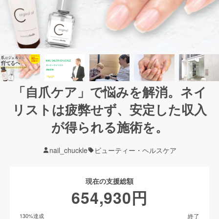
「自爪ケア」で悩みを解消。ネイ
リストは疲弊せず、安定した収入
が得られる施術を。
nail_chuckle
ビューティー・ヘルスケア
現在の支援総額
654,930
円
終了
130
%達成