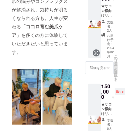
爪の悩みやコンプレックス
r/slnH0
ン売上
たしま
ロジェ
法：爪
の、
膚科専
★サロ
005518
を上げ
す！ 卒
クト終
または
傷、
門医等
が解消され、気持ちが明る
ン様向
78/ ※有
たい美
業した
了後
カサつ
しっし
へのご
けリ
効期
容サロ
ら、お
メール
く部分
くなられる方も。人生が変
んなど
相談を
ターン
限：1度
ンの方
客様に
にて調
に適量
の異常
支援
おすす
【キャ
目の来
＜内容
美爪ケ
整させ
わる
「ココロ育む美爪ケ
をお使
者：
がある
めしま
リアオ
店から
＞ ●ネ
アが施
ていた
2人
いくだ
時は使
す。 ＜
イル 10
ア」
を多くの方に体験して
5ヶ月間
イルケ
術でき
だきま
さい 保
お届
わない
アロマ
本セッ
（初回
アス
るよう
す。 ※
け予
管方
でくだ
オイル
いただきたいと思っていま
ト】 当
来店有
クー
になり
定：
実施場
法：直
さい。
成分表
店で使
2024
効期
ル：1日
ます。
所まで
射日光
使用中
示＞ 商
す。
年02
用して
限：
5時間程
＜こん
の交通
を避
や使用
品名：
こ
月
いるオ
2024年
度×2回
な方に
の
費は支
け、冷
後に刺
オレン
リ
リジナ
8月末ま
（2週間
おすす
タ
援者さ
暗所で
激等の
ジ 成
ー
ルの
で） ※
に1回、
め＞ ・
ン
まにて
詳細を見る
保管く
異常が
分：オ
を
キャリ
施術日
1ヶ月
スクー
選
ご負担
ださい
現れた
レンジ
択
アオイ
程はプ
間）
ルで売
す
くださ
その他
とき
果皮脂
る
ル「C
ロジェ
1日目｜
上の生
い。 ※
注意事
は、使
容量：
150
original
クト終
座学と
計を立
過去に
項：お
用を中
15ml 使
oil」を
,00
了後
実技
てたい
NAIL
肌には
残り5
止し皮
用期
10本
メール
2日目｜
方 ・
0
SALON
れも
膚科専
円
限：開
セット
にて調
実技と
ジェル
CHUCK
の、
門医等
封後半
でお送
★サロ
整させ
コンサ
ネイル
LEで、
傷、
へのご
年 使用
りしま
ン様向
ていた
ル ※
サロン
施術を
しっし
相談を
方法：C
す。 ＜
けリ
だきま
ケア用
オー
受けた
んなど
おすす
original
キャリ
ターン
す。 ※
マニ
ナー ・
ことが
の異常
めしま
支援
oilにブ
アオイ
【ケア
実施場
キュア2
手に職
ある方
がある
者：
す。 ＜
レンド
ル成分
用ポ
所まで
本/キャ
をつけ
も支援
0人
時は使
アロマ
してお