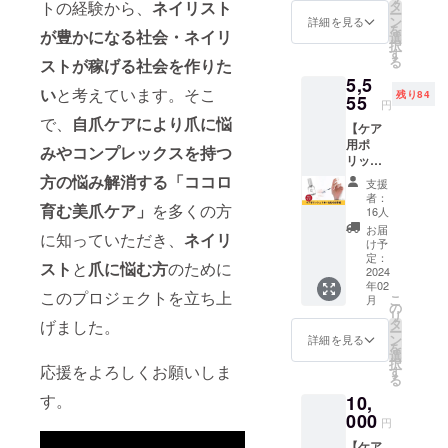
アオイ
タ
トの経験から、
ネイリスト
ー
ル「C
ン
詳細を見る
を
original
が豊かになる社会・ネイリ
選
択
oil」を1
す
る
ストが稼げる社会を作りた
本と、
5,5
お礼の
い
と考えています。そこ
残り84
お手紙
55
円
をお送
で、
自爪
ケアにより爪に悩
【ケア
りしま
用ポ
す。 ＜
みやコンプレックスを持つ
リッ
キャリ
シュ 1
アオイ
方の悩み解消する「ココロ
支援
本+お礼
ル成分
者：
のお手
育む美爪ケア」
を多くの方
表示＞
16人
紙】 当
商品
お届
に知っていただき、
ネイリ
店で使
名：C
け予
用して
original
定：
スト
と
爪に悩む方
のために
いるオ
2024
oil 成
年02
リジナ
分：
このプロジェクトを立ち上
こ
月
ルのケ
アーモ
の
リ
ア用ポ
ンド油
タ
げました。
ー
リッ
容量：
ン
詳細を見る
を
シュ「C
100ml
選
択
original
応援をよろしくお願いしま
使用期
す
る
Aqua
限：開
す。
10,
polish
封後1年
〜care
000
使用方
円
line〜」
法：爪
【ケア
を1本