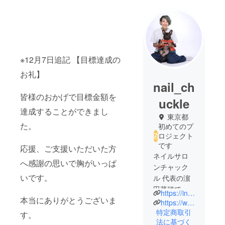
※12月7日追記 【目標達成の
お礼】
nail_ch
皆様のおかげで目標金額を
uckle
達成することができまし
東京都
た。
初めてのプ
ロジェクト
です
応援、ご支援いただいた方
ネイルサロ
へ感謝の思いで胸がいっぱ
ンチャック
いです。
ル 代表の濵
田菜穂で
https://instagram.com/chuckle_naho_jiyugaoka?igshid=MjEwN2IyYWYwYw==
本当にありがとうございま
す。
https://www.facebook.com/nahomurata828
ネイリスト
特定商取引
す。
法に基づく
歴11年。動