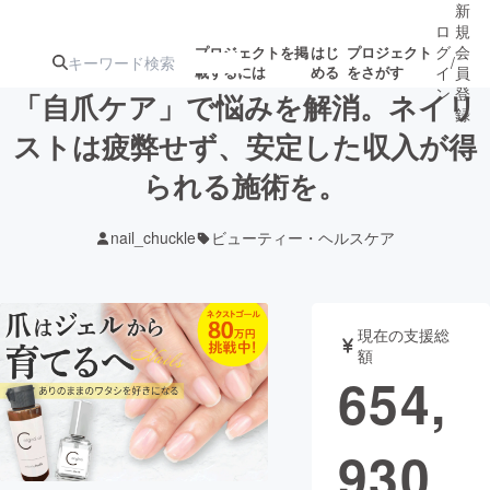
新
ロ
規
グ
会
プロジェクトを掲
はじ
プロジェクト
/
載するには
める
をさがす
イ
員
ン
登
「自爪ケア」で悩みを解消。ネイリ
録
ストは疲弊せず、安定した収入が得
られる施術を。
人気のプロ
注目のリ
注目の新着プロ
募集終了が近いプ
もうすぐ公開
ジェクト
ターン
ジェクト
ロジェクト
されます
nail_chuckle
ビューティー・ヘルスケア
アート・写真
音楽
現在の支援総
テクノロジー・ガジェット
ゲーム・サ
額
654,
映像・映画
書籍・雑誌
930
ビジネス・起業
チャレンジ