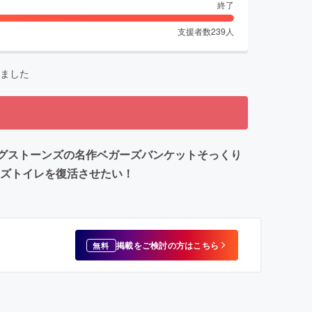
終了
支援者数
239
人
ました
ングストーンズの名作ベガーズバンケットそっくり
ンズトイレを復活させたい！
掲載をご検討の方はこちら
無料