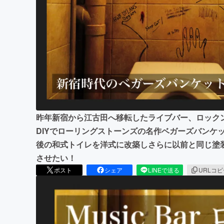
まちづくり・地域活性化
昨年新宿から江古田へ移転したライブバー、ロック
DIYでローリングストーンズの名作ベガーズバンケ
後の和式トイレを洋式に改築しさらに以前と同じ塗
させたい！
ポスト
シェア
LINEで送る
URLコ