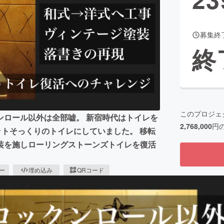
募集終
CAMPFIRE for Social Good
CAMPFIRE Creation
終
CAMPFIREふるさと納税
machi-ya
コミュニティ
このプロジェ
ンロール以外は全部嘘。 新宿時代はトイレを
2,768,000
円
ットそっくりのトイレにしていました。 移転
装を施しローリングストーンズトイレを復活
ピー
埋め込み
QRコード