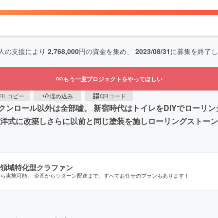
人の支援により
2,768,000
円の資金を集め、
2023/08/31
に募集を終了し
もう一度プロジェクトをやってほしい
RLコピー
埋め込み
QRコード
クンロール以外は全部嘘。 新宿時代はトイレをDIYでローリ
を洋式に改築しさらに以前と同じ塗装を施しローリングストー
領域特化型クラファン
から実施可能。 企画からリターン配送まで、すべてお任せのプランもあります！