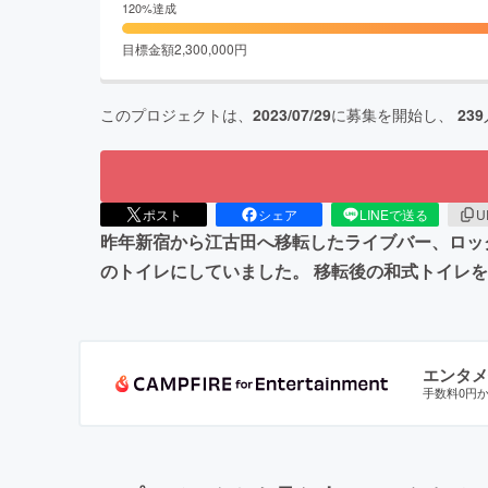
120
%達成
目標金額
2,300,000
円
このプロジェクトは、
2023/07/29
に募集を開始し、
239
ポスト
シェア
LINEで送る
U
昨年新宿から江古田へ移転したライブバー、ロッ
のトイレにしていました。 移転後の和式トイレ
エンタメ
手数料0円