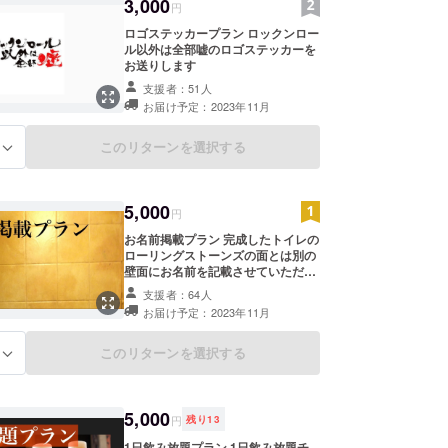
3,000
円
ロゴステッカープラン ロックンロー
ル以外は全部嘘のロゴステッカーを
お送りします
支援者：51人
お届け予定：2023年11月
このリターンを選択する
る
5,000
円
お名前掲載プラン 完成したトイレの
ローリングストーンズの面とは別の
壁面にお名前を記載させていただき
ます。 備考欄にお名前をご記入くだ
支援者：64人
さい。 ご来店は不要です。 スタッ
お届け予定：2023年11月
フがひとつひとつ心を込めて記載さ
せていただきます。 偽名でも構いま
せんが、公序良俗に反するニック
このリターンを選択する
る
ネーム(極端に下品だったり差別的だ
と判断した場合)は記載出来ない場合
がありますのでご注意ください。
5,000
円
残り
13
1日飲み放題プラン 1日飲み放題チ