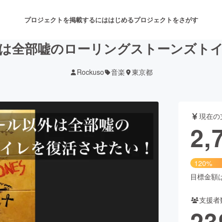
プロジェクトを掲載するには
はじめる
プロジェクトをさがす
は全部嘘のローリングストーンズト
Rockuso
音楽
東京都
注目のリターン
注目の新着プロジェクト
募集終了が近いプロジェクト
も
現在の
音楽
舞台・パフォーマンス
2,
ゲーム・サービス開発
フード・飲食店
120%
書籍・雑誌出版
アニメ・漫画
目標金額は2
支援者
チャレンジ
ビューティー・ヘルスケ
23