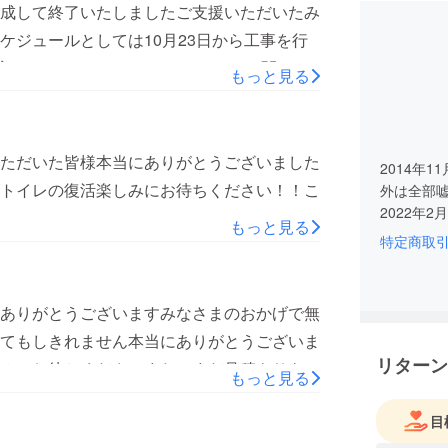
成して終了いたしましたご支援いただいたみ
ケジュールとしては10月23日から工事を行
予定しておりますTシャツのリターンに関しま
もっと見る
となりますので11月中旬〜下旬からの発送
にお待ちくださいステッカーやシャンパンチ
ければ今月中に発送出来るかと思いますどう
ただいた皆様本当にありがとうございました
2014年1
トイレの復活楽しみにお待ちください！！こ
外は全部
2022年
もっと見る
特定商取
ほぼ毎日
ンのみならず
ルウェーの
ありがとうございますみなさまのおかげで無
てもしきれません本当にありがとうございま
ライブの
リターン
お気軽に
みにお待ちくださいまた、まだ見積もりを
もっと見る
らなる支援が集まるようでしたら金額に応じ
練馬区栄町4
目
てさせていただきたいと思います残り2日、
ロックン