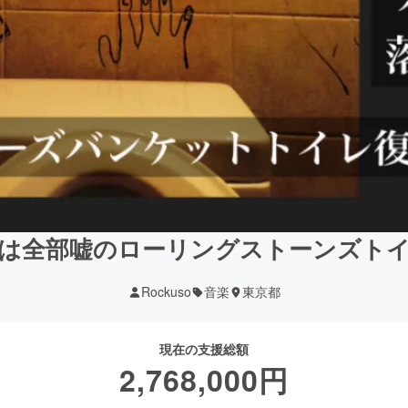
は全部嘘のローリングストーンズト
Rockuso
音楽
東京都
現在の支援総額
2,768,000
円