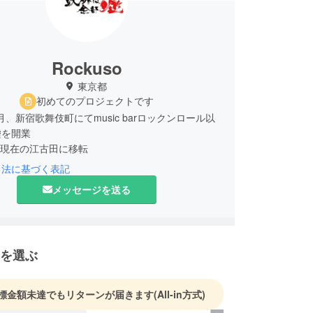
Rockuso
東京都
初めてのプロジェクトです
1月、新宿歌舞伎町にてmusic barロックンロール以
嘘を開業
2月現在の江古田に移転
引法に基づく表記
ライブイベントを開催しています国内ミュージシャ
メッセージを送る
過去にはスウェーデンのLast days of aprilやノ
BEEZEWAXの来日公演も行われました
無い日とライブ終了後はバー営業をしております
を選ぶ
飲みにいらしてください
-8 福一ビル202
標金額未達でもリターンが届きます
(All-in方式)
ロール以外は全部嘘