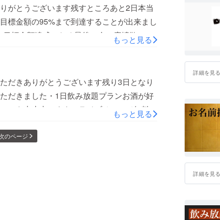
すので引き続き応援よろしくお願いいたしま
りがとうございます残すところあと2日本当
目標金額の95%まで到達することが出来まし
！目標金額達成のため最後に今一度拡散のご
もっと見る
詳細を見
ただきありがとうございます残り3日となり
ただきました・1日飲み放題プランお酒が好
のでも大丈夫ですよ・ライブチャージ無料プ
もっと見る
す頻繁にライブに来る方はこれを買っておけば
クミがあなたからいただいたテーマ、お題を
次のページ
の音源をお送りします店主のやっているブル
つ！みなさまどうぞよろしくお願いします！
詳細を見