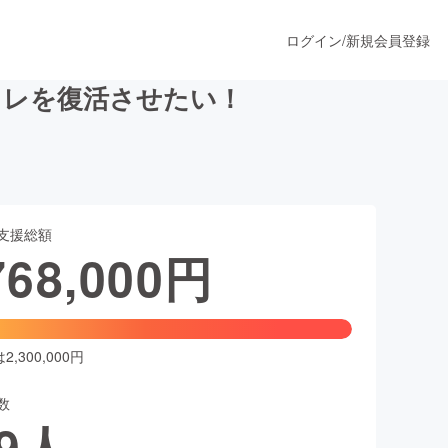
ログイン
/
新規会員登録
イレを復活させたい！
うすぐ公開されます
支援総額
プロダクト
768,000
円
ファッション
スポーツ
,300,000円
数
ア
ソーシャルグッド
9
人