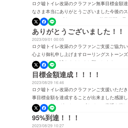
ロク嘘トイレ改築のクラファン無事目標金額達
なさま本当にありがとうございました今後のス
い11月1日には新しいトイレでの営業再開を
してはトイレが完成してからの撮影、デザイン
ありがとうございました！！
となります少し先になってしまいますが楽しみ
2023/09/01 00:05
ケット、ライブチャージ無料チケットなどは早
ロク嘘トイレ改築のクラファンご支援ご協力い
ぞよろしくお願いします
心より御礼申し上げますローリングストーンズ
れからもロク嘘をよろしくお願いします！
目標金額達成！！！！
2023/08/29 16:46
ロク嘘トイレ改築のクラファンご支援いただき
事目標金額を達成することが出来ました感謝し
したローリングストーンズトイレの復活を楽し
取っていないのでなんとも言えないのですがさ
95%到達！！！
て、入口ドアの修理、ギターアンプの修理にあ
2023/08/29 10:27