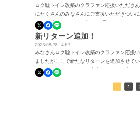
少しでも多くの金額を集められるよう頑張りま
ロク嘘トイレ改築のクラファン応援いただきあ
す
にたくさんのみなさんにご支援いただきついに
た！！残り5%ついにゴールが見えてきました
協力よろしくお願いいたします！
新リターン追加！
2023/08/28 14:52
みなさんロク嘘トイレ改築のクラファン応援い
ましたがここで新たなリターンを追加させてい
きな方におすすめです！店内のお酒なら高いも
ラン(4日分)ライブ無料チケットを郵送しま
損はありません！！・作曲プラン店主カトウタ
1
2
もとに楽曲を作りデモを作成世界にひとつだけ
ボンズのファンのみなさまにお勧めです限定3