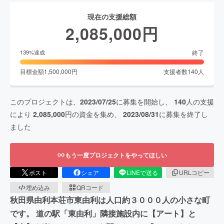
現在の支援総額
2,085,000
円
終了
139
%達成
目標金額
1,500,000
円
支援者数
140
人
このプロジェクトは、
2023/07/25
に募集を開始し、
140
人の支援
により
2,085,000
円の資金を集め、
2023/08/31
に募集を終了し
ました
もう一度プロジェクトをやってほしい
ポスト
シェア
LINEで送る
URLコピー
埋め込み
QRコード
秋田県由利本荘市東由利は人口約３０００人の小さな町
です。 道の駅「東由利」隣接施設内に【アート】と