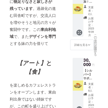
に
物足りなさと
寂しさが
加！お
ナルス
食事券
テッ
支援
残っています
。過疎化の進
10枚
カー３
者：
コー
枚セッ
2人
む田舎町ですが、交流人口
ス！
ト ※ス
お届
◎1000
テッ
け予
を増やそうと地元の方々が
円お食
カーデ
定：
事券10
2023
奮闘中です。この
東由利地
ザイ
年09
枚 (有効
ン、サ
こ
月
域
で、また
デザインを専門
期限 令
イズ等
の
リ
和６年
はプロ
タ
ー
とする妹の力を借りて
９月３
ジェク
ン
詳細を見る
を
０日ま
ト説明
選
択
で) ◎オ
のリ
す
る
リジナ
ターン
30,
ルス
品でご
【アート】
と
テッ
000
確認く
円
カー３
ださ
【食】
【シル
枚セッ
い。
バー】
ト ※ス
サポー
テッ
ター！
カーデ
支援
を楽しめるカフェレストラ
！ お食
ザイ
者：
事券５
ン、サ
8人
ンをオープンします。東由
枚＆店
イズ等
お届
舗オリ
はプロ
け予
利出身ではない姉妹です
ジナルT
ジェク
定：
シャツ
2023
が、この町を盛り上げてい
ト説明