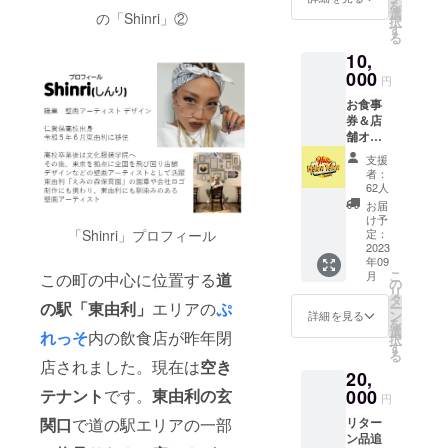
を
枚セッ
選
の「Shinri」②
択
ト ※ス
す
る
テッ
10,
カーデ
ザイ
000
円
ン、サ
お食事
イズ等
券＆店
はプロ
舗オリ
ジェク
ジナルT
ト説明
支援
シャツ
のリ
者：
コー
ターン
62人
ス！
品でご
お届
◎1000
確認く
け予
円のお
ださ
定：
「Shinri」プロフィール
食事券
2023
い。
年09
１枚 (有
こ
月
この町の中心に位置する
道
効期限
の
リ
令和６
タ
の駅「東由利」
エリアの
ぷ
ー
年９月
ン
詳細を見る
を
３０日
選
れっそ
内の飲食店が昨年閉
択
まで) ◎
す
る
オリジ
店されました。現在は
空き
20,
ナルT
シャツ
000
テナント
です。
東由利の玄
円
orロンT
リター
関口
で道の駅エリアの一部
１枚 ◎
ン品追
オリジ