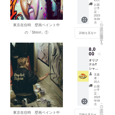
１枚 (有
お届
効期限
け予
令和６
定：
年９月
2023
年09
３０日
こ
月
まで) ◎
の
東京在住時 壁画ペイント中
リ
オリジ
タ
ー
ナルス
の「Shinri」①
ン
詳細を見る
を
テッ
選
択
カー３
す
る
枚セッ
8,0
ト ※ス
テッ
00
円
カーデ
オリジ
ザイ
ナルT
ン、サ
シャツ
イズ等
コー
はプロ
支援
ス！ ◎
ジェク
者：
オリジ
ト説明
20人
ナルT
のリ
お届
シャツ
ターン
け予
orロンT
品でご
定：
１枚 ◎
2023
確認く
年09
オリジ
ださ
こ
月
ナルス
い。
の
リ
テッ
タ
東京在住時 壁画ペイント中
ー
カー３
ン
詳細を見る