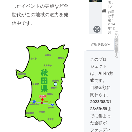
支援者
◎オリ
「Shinri
す。
者：
したイベントの実施など全
または
ジナル
」が出
1人
会社名
ステッ
張で壁
お届
世代がこの地域の魅力を発
(約横３
カー３
画を描
け予
㎝×縦６
枚セッ
きに伺
定：
信中です。
㎝)の掲
ト ※ス
います
2024
年12
載をさ
テッ
コース
こ
月
せてい
カーデ
壁画大
の
リ
ただき
ザイ
きさ目
タ
ー
ます。
ン、サ
安は縦
ン
詳細を見る
を
※掲載ご
イズ等
3m×横
選
択
遠慮の
はプロ
3m ◎オ
す
る
際は備
ジェク
リジナ
このプロ
考欄等
ト説明
ルス
ジェクト
でお知
のリ
テッ
らせく
ターン
カー３
は、
All-In方
ださ
品でご
枚セッ
式
です。
い。 ※
確認く
ト ◎お
掲載箇
ださ
食事券
目標金額に
所は検
い。 ※
1000円
関わらず、
討中で
店舗に
10枚付
す。
支援者
き (有効
2023/08/31
または
期限 令
23:59:59
ま
会社名
和６年
(約横３
９月３
でに集まっ
㎝×縦６
０日ま
た金額が
㎝)の掲
で)
載をさ
2024年
ファンディ