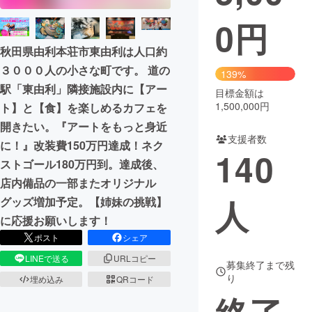
0
円
まちづくり・地域活性化
秋田県由利本荘市東由利は人口約
３０００人の小さな町です。 道の
CAMPFIRE for Social Good
CAMPFIRE Creation
139%
駅「東由利」隣接施設内に【アー
CAMPFIREふるさと納税
machi-ya
コミュニティ
目標金額は
1,500,000円
ト】と【食】を楽しめるカフェを
開きたい。『アートをもっと身近
支援者数
に！』改装費150万円達成！ネク
140
ストゴール180万円到。達成後、
店内備品の一部またオリジナル
人
グッズ増加予定。【姉妹の挑戦】
に応援お願いします！
ポスト
シェア
LINEで送る
URLコピー
募集終了まで残
り
埋め込み
QRコード