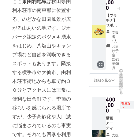
ここ
東由利地域
は秋田県由
和６年
,00
ト説明
９月３
のリ
0
円
利本荘市の南東部に位置す
０日ま
ターン
で) ◎オ
【プラ
品でご
る、のどかな田園風景が広
リジナ
チナ】
確認く
ルTシャ
サポー
ださい
がる山あいの地です。ジオ
ツorロ
ター！
※店舗に
支援
ンT２枚
！ お食
支援者
パーク認定のボツメキ湧水
者：
◎オリ
事券20
または
1人
ジナル
枚＆オ
をはじめ、八塩山やキャン
会社名
お届
ステッ
リジナ
(約横３
け予
プ場など自然を満喫できる
カー３
ルTシャ
㎝×縦６
定：
枚セッ
ツ２枚
2023
㎝)の掲
スポットもあります。隣接
年09
ト ※ス
コー
載をさ
こ
月
テッ
ス！
せてい
の
する横手市や大仙市、由利
リ
カーデ
◎1000
ただき
タ
ー
ザイ
円お食
ます。
ン
詳細を見る
本荘市街地からも車で約３
を
ン、サ
事券20
※掲載ご
選
択
イズ等
枚 (有効
０分とアクセスには非常に
遠慮の
す
る
はプロ
期限 令
際は備
便利な田舎町です。季節の
400
ジェク
和６年
考欄等
ト説明
９月３
,00
でお知
在庫な
移ろいを感じられる場所で
し
のリ
０日ま
らせく
0
円
ターン
で) ◎オ
ださ
すが、少子高齢化や人口減
品でご
リジナ
壁画
い。 ※
確認く
ルTシャ
アー
掲載箇
に悩まされているのも事実
ださい
ツorロ
ティス
所は検
※店舗に
ンT２枚
ト
討中で
です。それでも四季を利用
支援