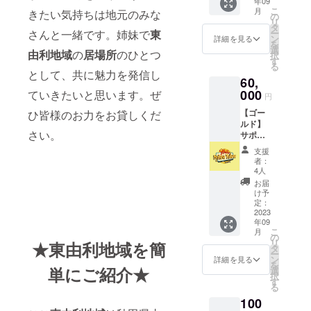
年09
コー
のリ
こ
月
きたい気持ちは地元のみな
ス！
ターン
の
リ
◎1000
品でご
タ
ー
さんと一緒です。姉妹で
東
円お食
確認く
ン
詳細を見る
を
事券５
ださい
選
由利地域
の
居場所
のひとつ
択
枚 (有効
す
る
期限 令
として、共に魅力を発信し
60,
和６年
９月３
000
ていきたいと思います。ぜ
円
０日ま
【ゴー
ひ皆様のお力をお貸しくだ
で) ◎オ
ルド】
リジナ
さい。
サポー
ルTシャ
ター！
ツorロ
支援
！ お食
ンT１枚
者：
事券10
◎オリ
4人
枚＆店
ジナル
お届
舗オリ
ステッ
け予
ジナルT
カー３
定：
シャツ
2023
枚セッ
年09
２枚
ト ※ス
こ
月
コー
テッ
の
リ
★東由利地域を簡
ス！
カーデ
タ
ー
◎1000
ザイ
ン
詳細を見る
を
円お食
単にご紹介★
ン、サ
選
択
事券10
イズ等
す
る
枚 (有効
はプロ
100
期限 令
ジェク