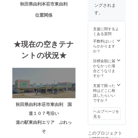
せてい
12月ま
秋田県由利本荘市東由利
ングされま
ただき
での期
ます。
間内で
す。
位置関係
※掲載ご
伺いま
遠慮の
す 別途
際は備
で日程
支援に関するよ
考欄等
や詳細
くある質問
でお知
等のス
らせく
ケ
手数料はいく
★現在の空きテナ
ださ
ジュー
らかかります
い。 ※
ルを決
か？
ントの状況★
掲載箇
めてい
所は検
きま
目標金額に届
討中で
しょう
かなかった場
す。
※ステッ
合どうなりま
カーデ
すか？
ザイ
ン、サ
支援で困った
イズ等
時はどこに相
はプロ
談したらいい
ジェク
ですか？
秋田県由利本荘市東由利 国
ト説明
のリ
ヘルプページを
道１０７号沿い
ターン
見る
品でご
道の駅東由利エリア ぷれっ
確認く
ださ
そ
このプロジェクト
い。 ※