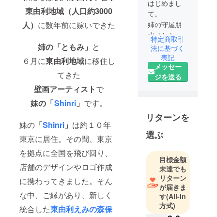
はじめまし
東由利地域（人口約3000
て。
人）
に数年前に嫁いできた
姉の守屋朋
水（とも
特定商取引
み）です。
姉の
「ともみ」
と
法に基づく
プロジェク
表記
６月に
東由利地域
に移住し
メッセー
ト初挑戦。
てきた
ジを送る
２人の挑戦
壁画アーティスト
で
にどうか応
援よろしく
妹の「
Shinri
」
です。
お願いしま
リターンを
す。
妹の
「
Shinri
」
は約１０年
選ぶ
東京に居住。その間、東京
を拠点に全国を飛び回り、
目標金額
店舗のデザインやロゴ作成
未達でも
リターン
に携わってきました。そん
が届きま
な中、ご縁があり、新しく
す
(All-in
方式)
統合した
東由利えみの森保