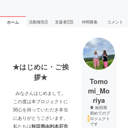
活動報告
支援者
仲間募集
コメント
ホーム
3
99+
★はじめに・ご挨
拶★
Tomo
mi_Mo
みなさんはじめまして。
riya
この度は本プロジェクトに
秋田県
関心を持っていただき本当
初めてのプ
にありがとうございます。
ロジェクト
です
私たちは
秋田県由利本荘市