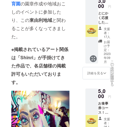
3,0
育園
の園章作成や地域おこ
00
円
しのイベントに参加した
とにか
く応援
り、この
東由利地域
と関わ
したい
お気持
ることが多くなってきまし
支援
ちコー
者：
ス！ ◎
た。
17人
オリジ
お届
ナルス
け予
※掲載されているアート関係
テッ
定：
カー３
2023
は「Shinri」が手掛けてき
年09
枚セッ
こ
月
ト ※ス
の
た作品で、各店舗様の掲載
リ
テッ
タ
ー
カーデ
ン
許可もいただいておりま
詳細を見る
を
ザイ
選
択
ン、サ
す。
す
る
イズ等
5,0
はプロ
ジェク
00
円
ト説明
お食事
のリ
券コー
ターン
ス！
品でご
◎1000
確認く
支援
円のお
ださ
者：
食事券
い。
25人