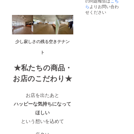
の問題報告は
こち
店舗に
支援者
ら
よりお問い合わ
または
せください
会社名
(約横３
㎝×縦６
㎝)の掲
載をさ
せてい
少し寂しさの残る空きテナン
ただき
ます。
ト
※掲載ご
遠慮の
際は備
★私たちの商品・
考欄等
でお知
お店のこだわり★
らせく
ださ
い。 ※
掲載箇
お店を出たあと
所は検
討中で
ハッピーな気持ちになって
す。
ほしい
という想いを込めて