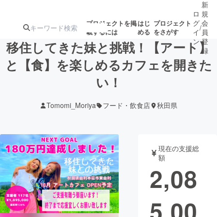
新
ロ
規
グ
会
プロジェクトを掲
はじ
プロジェクト
/
載するには
める
をさがす
イ
員
ン
登
移住してきた妹と挑戦！【アート】
録
と【食】を楽しめるカフェを開きた
い！
人気のプロ
注目のリ
注目の新着プロ
募集終了が近いプ
もうすぐ公開
ジェクト
ターン
ジェクト
ロジェクト
されます
Tomomi_Moriya
フード・飲食店
秋田県
アート・写真
音楽
現在の支援総
テクノロジー・ガジェット
ゲーム・サ
額
2,08
映像・映画
書籍・雑誌
5,00
ビジネス・起業
チャレンジ