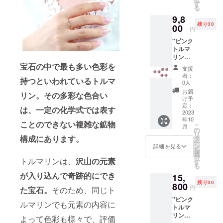
高さ
す
る
35mm
9,8
ケース
残り30
カバー
00
円
（約）
"ピンク
：縦
トルマ
80mm×
リン 6
横
本爪ピ
宝石の中で最も多い色彩を
80mm×
支援
アス p1
高さ
者：
持つといわれているトルマ
【仕
75mm
0人
様】 ピ
ショッ
お届
リン。その多彩な色合い
アス
パー
け予
トッ
（約）
定：
は、一定の化学式では表す
プ：縦
2023
：縦
年10
3.3mm
120mm
ことのできない複雑な鉱物
こ
月
×横
×横
の
リ
3.3mm
構成にあります。
140mm
タ
ー
石サイ
×高さ
ン
詳細を見る
を
ズ
140mm
選
択
トルマリンは、
沢山の元素
（約）
（開封
す
る
：
時） ※
が入り込んで奇跡的にでき
15,
3.0mm
こちら
残り30
キャッ
800
の価格
円
た宝石。
そのため、同じト
チ：シ
には消
"ピンク
リコン
費税・
ルマリンでも元素の内容に
トルマ
+地金
送料が
リン 6
付属
含まれ
よって色彩も様々で、評価
本爪