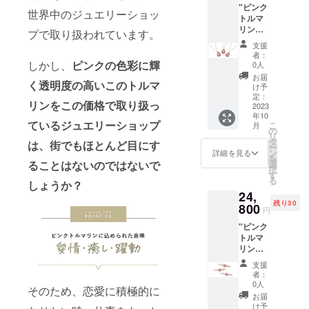
費税・
フト
"ピンク
石サイ
ゴール
とは色
送料が
世界中のジュエリーショッ
ボック
トルマ
ズ
ド） ※
合いや
含まれ
スとし
リン
（約）
オプ
プで取り扱われています。
濃淡、
ます。
てご利
覆輪
：
ション
色ム
※ご注文
支援
用いた
ネック
4.0mm
より3種
ラ、模
者：
状況、
だけま
レス n3
チェー
しかし、
ピンクの色彩に輝
類から
0人
様の出
使用部
す。"
【仕
ンの長
お選び
方が異
お届
材の供
く透明度の高いこのトルマ
様】 ペ
さ：
いただ
け予
なる場
給状
ンダン
40cm
定：
けま
合や、
況、製
リンをこの価格で取り扱っ
トトッ
2023
付属
す。 ※
細かい
造工程
年10
プサイ
品：品
天然石
キズや
上の都
ているジュエリーショップ
こ
月
ズ
質保証
の
を使っ
内包物
合等に
リ
（約）
書 【地
タ
ている
が含ま
は、街でもほとんど目にす
より出
ー
：縦
金カ
ン
ため、
詳細を見る
れる場
荷時期
を
7.3mm
ラー】
選
ることはないのではないで
サンプ
合がご
が遅れ
択
×横
K10YG
す
ル写真
ざいま
る場合
る
5.2mm
しょうか？
（イエ
とは色
す。予
がござ
24,
石サイ
ロー
合いや
めご了
いま
残り30
ズ
800
ゴール
濃淡、
承くだ
円
す。 ※
（約）
ド）/K1
色ム
さい。
写真と
"ピンク
：
0WG（
ラ、模
※こちら
実際の
トルマ
4.0mm
ホワイ
様の出
の価格
商品で
リン 6
チェー
トゴー
方が異
には消
は、
本爪リ
ンの長
ル
なる場
費税・
支援
ディス
ング
さ：
ド）/K1
合や、
者：
送料が
プレイ
指輪
40cm
0PG（
0人
細かい
含まれ
によっ
そのため、恋愛に積極的に
r1 【仕
付属
ピンク
キズや
お届
ます。
て色合
様】 モ
品：品
ゴール
け予
内包物
※ご注文