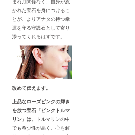
まれ月関係なく、自身が惹
ている
送料が
いま
使っ
ンスを
ため、
含まれ
す。 ※
た、10
かれた宝石を身につけるこ
考えた
サンプ
ます。
写真と
金の
程よい
ル写真
※ご注文
実際の
とが、よりアナタの持つ幸
ジュエ
大きさ
とは色
状況、
商品で
リーで
の宝石
合いや
運を守る守護石として寄り
使用部
は、
す。金
を使
濃淡、
材の供
ディス
の資産
い、洗
添ってくれるはずです。
色ム
給状
プレイ
価値だ
礼され
ラ、模
況、製
によっ
けでは
たデザ
様の出
造工程
て色合
なく、
インに
方が異
上の都
いに違
末永く
してお
なる場
合等に
いが生
愛用で
りま
合や、
より出
じる場
きるよ
す。"
細かい
荷時期
合がご
う、デ
キズや
が遅れ
ざいま
ザイン
内包物
る場合
す。ご
のバラ
が含ま
がござ
了承下
ンスを
れる場
いま
さい。
考えた
改めて伝えます。
合がご
す。 ※
[内容]
程よい
ざいま
写真と
鑑定歴
大きさ
す。予
実際の
34年の
の宝石
上品なローズピンクの輝き
めご了
商品で
熟練バ
を使
承くだ
は、
を放つ宝石「ピンクトルマ
イヤー
い、洗
さい。
ディス
が発見
礼され
※こちら
リン」は、
トルマリンの中
プレイ
し、厳
たデザ
の価格
によっ
選した
インに
でも希少性が高く、心を解
には消
て色合
宝石を
してお
費税・
いに違
使っ
りま