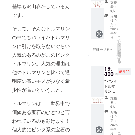
品：品
ます。
支援
ネック
基準も沢山存在しているん
質保証
※ご注文
者：
レス n1
書 【地
状況、
0人
です。
【仕
金カ
使用部
お届
様】 ペ
ラー】
材の供
け予
ンダン
K10YG
定：
給状
そして、そんなトルマリン
トトッ
2023
（イエ
況、製
年10
プサイ
ロー
造工程
の中でもパライバトルマリ
こ
月
ズ
ゴール
の
上の都
リ
（約）
ド）/K1
タ
合等に
ンに引けを取らないぐらい
ー
：縦
0WG（
ン
より出
詳細を見る
を
6.3mm
ホワイ
人気のあるのがこのピンク
選
荷時期
択
×横
トゴー
す
が遅れ
る
トルマリン。人気の理由は
3.9mm
ル
る場合
19,
石サイ
ド）/K1
がござ
他のトルマリンと比べて透
残り30
ズ
800
0PG（
いま
円
（約）
ピンク
す。 ※
明度の高いモノが少なく希
"ピンク
：
ゴール
写真と
トルマ
4.0mm
ド） ※
実際の
少性が高いということ。
リン 4
チェー
オプ
商品で
本爪ぶ
ンの長
ション
は、
支援
ら下が
さ：
より3種
トルマリンは、、世界中で
ディス
者：
りピア
40cm
類から
0人
プレイ
ス p2
付属
価値ある宝石のひとつと言
お選び
によっ
お届
【仕
品：品
いただ
け予
て色合
われているのも頷けます！
様】 石
質保証
定：
けま
いに違
のサイ
2023
書 【地
す。 ※
いが生
個人的にピンク系の宝石の
年10
ズ
金カ
天然石
じる場
こ
月
（約）
ラー】