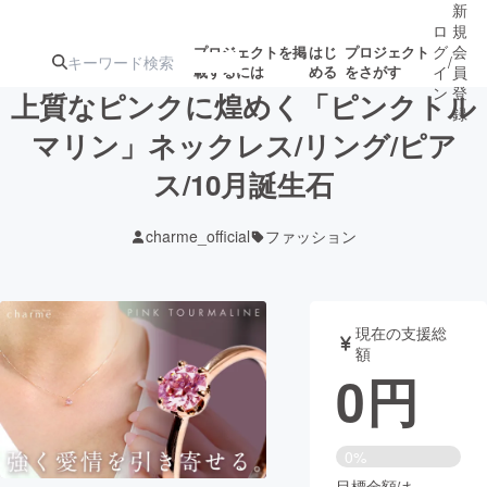
新
ロ
規
グ
会
プロジェクトを掲
はじ
プロジェクト
/
載するには
める
をさがす
イ
員
ン
登
上質なピンクに煌めく「ピンクトル
録
マリン」ネックレス/リング/ピア
ス/10月誕生石
人気のプロ
注目のリ
注目の新着プロ
募集終了が近いプ
もうすぐ公開
ジェクト
ターン
ジェクト
ロジェクト
されます
charme_official
ファッション
アート・写真
音楽
現在の支援総
テクノロジー・ガジェット
ゲーム・サ
額
0
円
映像・映画
書籍・雑誌
0%
ビジネス・起業
チャレンジ
目標金額は