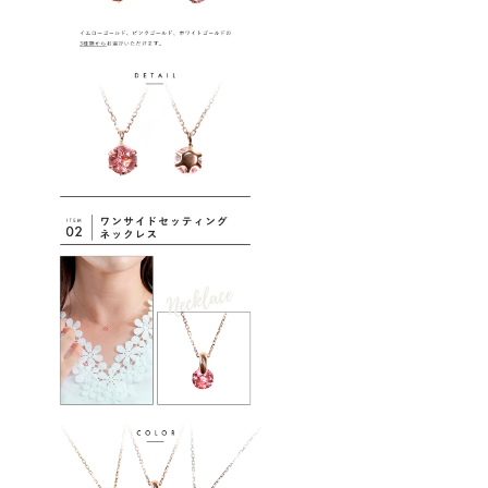
きるよ
う、デ
ザイン
のバラ
ンスを
考えた
程よい
大きさ
の宝石
を使
い、洗
礼され
たデザ
インに
してお
りま
す。"