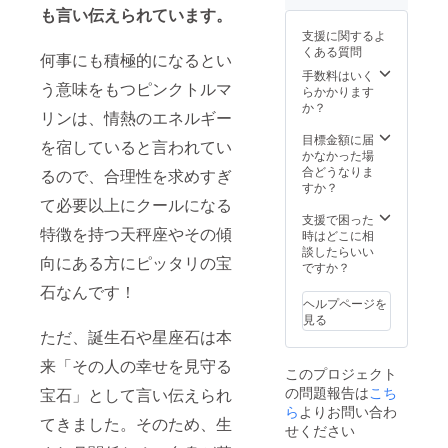
愛用で
証書
ている
れる場
も言い伝えられています。
がござ
す。ご
きるよ
【地金
ため、
合がご
いま
了承下
う、デ
支援に関するよ
カ
サンプ
ざいま
す。 ※
さい。
ザイン
くある質問
ラー】
何事にも積極的になるとい
ル写真
す。予
写真と
[内容]
のバラ
K10YG
とは色
手数料はいく
めご了
実際の
鑑定歴
ンスを
う意味をもつピンクトルマ
（イエ
合いや
らかかります
承くだ
商品で
34年の
考えた
ロー
濃淡、
か？
さい。
は、
熟練バ
程よい
リンは、情熱のエネルギー
ゴール
色ム
※こちら
ディス
イヤー
大きさ
ド）/K1
ラ、模
目標金額に届
の価格
プレイ
が発見
を宿していると言われてい
の宝石
0WG（
様の出
かなかった場
には消
によっ
し、厳
を使
ホワイ
方が異
合どうなりま
費税・
るので、合理性を求めすぎ
て色合
選した
い、洗
トゴー
なる場
すか？
送料が
いに違
宝石を
礼され
ル
合や、
て必要以上にクールになる
含まれ
いが生
使っ
たデザ
ド）/K1
細かい
支援で困った
ます。
じる場
た、10
インに
特徴を持つ天秤座やその傾
0PG（
キズや
時はどこに相
※ご注文
合がご
金の
してお
ピンク
内包物
談したらいい
状況、
ざいま
ジュエ
りま
向にある方にピッタリの宝
ゴール
が含ま
ですか？
使用部
す。ご
リーで
す。"
ド） ※
れる場
材の供
了承下
す。金
石なんです！
オプ
合がご
給状
さい。
ヘルプページを
の資産
ション
ざいま
況、製
[内容]
見る
価値だ
より3種
す。予
造工程
鑑定歴
ただ、誕生石や星座石は本
けでは
類から
めご了
上の都
34年の
なく、
お選び
承くだ
来「その人の幸せを見守る
合等に
熟練バ
末永く
このプロジェクト
いただ
さい。
より出
イヤー
愛用で
の問題報告は
こち
けま
宝石」として言い伝えられ
※こちら
荷時期
が発見
きるよ
す。 ※
ら
よりお問い合わ
の価格
が遅れ
し、厳
う、デ
てきました。そのため、生
天然石
には消
る場合
せください
選した
ザイン
を使っ
費税・
がござ
宝石を
のバラ