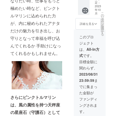
なりたい時、仕事をもっと
いに違
チーフ
質保証
定：
ド） ※
が含ま
状況、
いが生
の大き
2023
書 【地
オプ
極めたい時など、ピンクト
れる場
使用部
じる場
年10
さ(約)：
金カ
ション
合がご
材の供
合がご
こ
月
縦
ラー】
ルマリンに込められた力
の
より3種
ざいま
給状
ざいま
リ
4.8mm
K10YG
タ
類から
す。予
況、製
す。ご
ー
が、内に秘められたアナタ
×横
（イエ
ン
お選び
詳細を見る
めご了
造工程
了承下
を
4.8mm
ロー
選
いただ
承くだ
上の都
さい。
択
だけの魅力を引き出し、お
石サイ
ゴール
す
けま
さい。
合等に
[内容]
る
ズ
ド）/K1
す。 ※
このプロ
※こちら
より出
守りとなって幸福を呼び込
鑑定歴
（約）
0WG（
天然石
の価格
荷時期
34年の
ジェクト
：
ホワイ
を使っ
には消
んでくれるか 手助けになっ
が遅れ
熟練バ
4.0mm
トゴー
ている
は、
All-In方
費税・
る場合
イヤー
厚み
ル
てくれるかもしれません。
ため、
送料が
がござ
が発見
式
です。
（約）
ド）/K1
サンプ
含まれ
いま
し、厳
：
0PG（
ル写真
目標金額に
ます。
す。 ※
選した
3.3mm
ピンク
とは色
※ご注文
写真と
宝石を
関わらず、
作成可
ゴール
合いや
状況、
実際の
使っ
能サイ
ド） ※
濃淡、
2023/08/31
使用部
商品で
た、10
ズ： 5
オプ
色ム
材の供
は、
金の
23:59:59
ま
号～18
ション
ラ、模
給状
ディス
ジュエ
号 ※オ
より3種
様の出
でに集まっ
況、製
プレイ
リーで
プショ
類から
方が異
造工程
によっ
す。金
た金額が
ンから
お選び
なる場
上の都
て色合
の資産
さらにピンクトルマリン
お選び
いただ
合や、
ファンディ
合等に
いに違
価値だ
くださ
けま
細かい
より出
いが生
けでは
は、風の属性を持つ天秤座
ングされま
い。 付
す。 ※
キズや
荷時期
じる場
なく、
属品：
天然石
内包物
す。
が遅れ
の星座石（守護石）として
合がご
末永く
品質保
を使っ
が含ま
る場合
ざいま