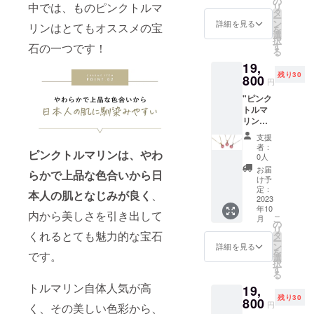
の
を使っ
合がご
中では、ものピンクトルマ
リ
：
K10YG
タ
ている
ざいま
ー
4.0mm
（イエ
ン
ため、
詳細を見る
す。ご
リンはとてもオススメの宝
を
全長：
ロー
選
サンプ
了承下
択
約
ゴール
す
石の一つです！
ル写真
さい。
る
19.7m
ド）/K1
とは色
[内容]
19,
m
0WG（
合いや
シャル
残り30
キャッ
800
ホワイ
濃淡、
ムオリ
円
チ：シ
トゴー
色ム
ジナル
"ピンク
リコン
ル
ラ、模
のジュ
トルマ
+地金
ド）/K1
様の出
エリー
リン
付属
0PG（
方が異
ケース
ワンサ
品：品
ピンク
なる場
です。
支援
イド
質保証
ゴール
合や、
者：
他には
ピンクトルマリンは、やわ
セッ
書 【地
ド） ※
0人
細かい
あまり
ティン
金カ
オプ
キズや
お届
ない八
らかで上品な色合いから日
グネッ
ラー】
ション
け予
内包物
角形の
クレス
K10YG
定：
より3種
が含ま
可愛ら
本人の肌となじみが良く
、
n2 【仕
2023
（イエ
類から
れる場
しいデ
年10
様】 ペ
ロー
お選び
内から美しさを引き出して
合がご
ザイン
こ
月
ンダン
ゴール
の
いただ
ざいま
で、美
リ
トトッ
ド）/K1
くれるとても魅力的な宝石
タ
けま
す。予
しく
ー
プサイ
0WG（
ン
す。 ※
詳細を見る
めご了
ジュエ
を
です。
ズ
ホワイ
選
天然石
承くだ
リーを
択
（約）
トゴー
す
を使っ
さい。
収納し
る
：縦
ル
ている
※こちら
ていた
トルマリン自体人気が高
19,
7.0mm
ド）/K1
ため、
の価格
だけま
残り30
×横
800
0PG（
サンプ
には消
円
す。 ギ
く、その美しい色彩から、
4.0mm
ピンク
ル写真