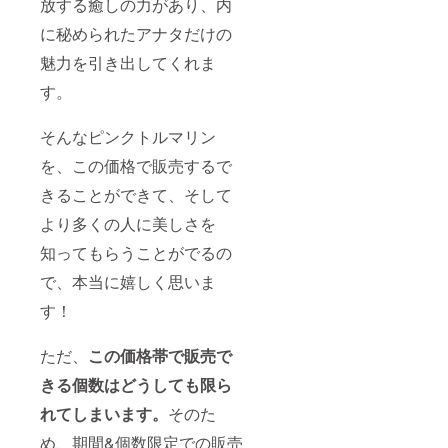
放する癒しの力があり、内
送料が
いが生
た、10
す。"
含まれ
じる場
金の
に秘められたアナタだけの
ます。
合がご
ジュエ
※ご注文
ざいま
リーで
魅力を引き出してくれま
状況、
す。ご
す。金
使用部
す。
了承下
の資産
材の供
さい。
価値だ
給状
[内容]
けでは
そんなピンクトルマリン
況、製
鑑定歴
なく、
造工程
34年の
末永く
を、この価格で販売するで
上の都
熟練バ
愛用で
合等に
イヤー
きるよ
きることができて、そして
より出
が発見
う、デ
荷時期
し、厳
ザイン
より多くの人に美しさを
が遅れ
選した
のバラ
る場合
宝石を
知ってもらうことがでるの
ンスを
がござ
使っ
考えた
で、本当に嬉しく思いま
いま
た、10
程よい
す。 ※
金の
大きさ
す！
写真と
ジュエ
の宝石
実際の
リーで
を使
商品で
す。金
い、洗
ただ、
この価格帯で販売で
は、
の資産
礼され
ディス
価値だ
たデザ
きる個数はどうしても限ら
プレイ
けでは
インに
によっ
なく、
れてしまいます。
そのた
してお
て色合
末永く
りま
いに違
め、期間&個数限定での販売
愛用で
す。"