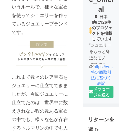
いうルールで、様々な宝石
al
を使ってジュエリーを作っ
日本
他に126件
ているジュエリーブランド
のプロジェ
です。
クトを掲載
しています
"ジュエリー
をもっと身
近なモノ
に"をコンセ
https://www.instagram.com/charme____official/
プトに
特定商取引
これまで数々のレア宝石を
非常識な宝
法に基づく
表記
石をジュエ
ジュエリーに仕立ててきま
メッセー
リーに作り
したが、今回ジュエリーに
ジを送る
替え、適正
仕立てたのは、世界中に数
価格で提供
している新
えきれない程の数ある宝石
しいブラン
リターンを
の中でも、様々な色が存在
ドです。
するトルマリンの中でも人
選ぶ