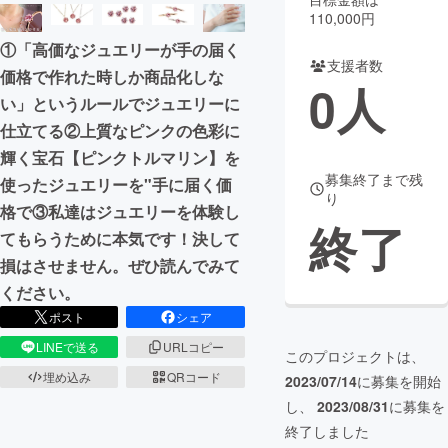
110,000円
まちづくり・地域活性化
①「高価なジュエリーが手の届く
支援者数
価格で作れた時しか商品化しな
0
人
CAMPFIRE for Social Good
CAMPFIRE Creation
い」というルールでジュエリーに
CAMPFIREふるさと納税
machi-ya
コミュニティ
仕立てる②上質なピンクの色彩に
輝く宝石【ピンクトルマリン】を
募集終了まで残
使ったジュエリーを"手に届く価
り
格で③私達はジュエリーを体験し
終了
てもらうために本気です！決して
損はさせません。ぜひ読んでみて
ください。
ポスト
シェア
LINEで送る
URLコピー
このプロジェクトは、
埋め込み
QRコード
2023/07/14
に募集を開始
し、
2023/08/31
に募集を
終了しました