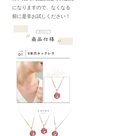
いが生
きるよ
になりますので、なくなる
じる場
う、デ
合がご
ザイン
前に是非お試しください！
ざいま
のバラ
す。ご
ンスを
了承下
考えた
さい。
程よい
[内容]
大きさ
鑑定歴
の宝石
34年の
を使
熟練バ
い、洗
イヤー
礼され
が発見
たデザ
し、厳
インに
選した
してお
宝石を
りま
使っ
す。"
た、10
金の
ジュエ
リーで
す。金
の資産
価値だ
けでは
なく、
末永く
愛用で