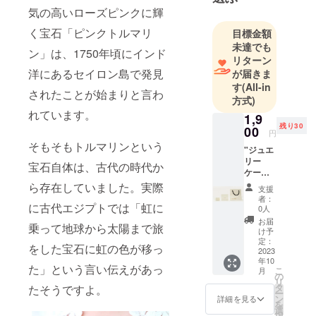
気の高いローズピンクに輝
く宝石「ピンクトルマリ
目標金額
未達でも
ン」は、1750年頃にインド
リターン
洋にあるセイロン島で発見
が届きま
す
(All-in
されたことが始まりと言わ
方式)
れています。
1,9
残り30
00
円
そもそもトルマリンという
"ジュエ
リー
宝石自体は、古代の時代か
ケー
ス
ら存在していました。実際
支援
ショッ
者：
パー
に古代エジプトでは「虹に
0人
c1 [詳
お届
乗って地球から太陽まで旅
細] 八角
け予
形ケー
定：
をした宝石に虹の色が移っ
ス
2023
年10
（約）
た」という言い伝えがあっ
こ
月
：縦
の
リ
60mm×
タ
たそうですよ。
ー
横
ン
詳細を見る
を
60mm×
選
択