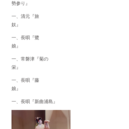
勢参り』
一、清元『旅
奴』
一、長唄『鷺
娘』
一、常磐津『菊の
栄』
一、長唄『藤
娘』
一、長唄『新曲浦島』