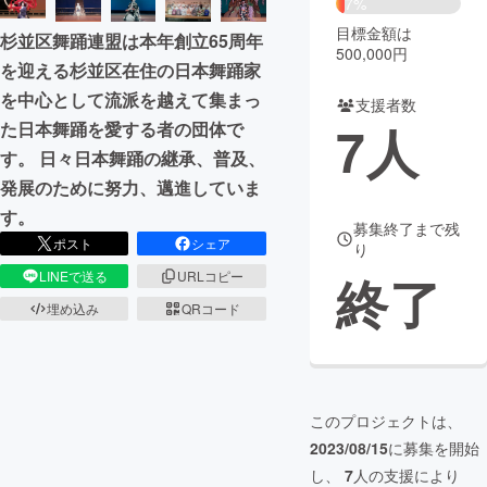
7%
目標金額は
杉並区舞踊連盟は本年創立65周年
まちづくり・地域活性化
500,000円
を迎える杉並区在住の日本舞踊家
を中心として流派を越えて集まっ
支援者数
CAMPFIRE for Social Good
CAMPFIRE Creation
7
人
た日本舞踊を愛する者の団体で
CAMPFIREふるさと納税
machi-ya
コミュニティ
す。 日々日本舞踊の継承、普及、
発展のために努力、邁進していま
す。
募集終了まで残
ポスト
シェア
り
終了
LINEで送る
URLコピー
埋め込み
QRコード
このプロジェクトは、
2023/08/15
に募集を開始
し、
7
人の支援により