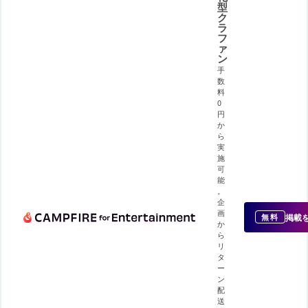
型
ク
ラ
フ
ァ
ン
手
数
料
0
円
か
ら
実
施
可
能
。
企
画
掲載
無料
か
ら
リ
タ
ー
ン
配
送