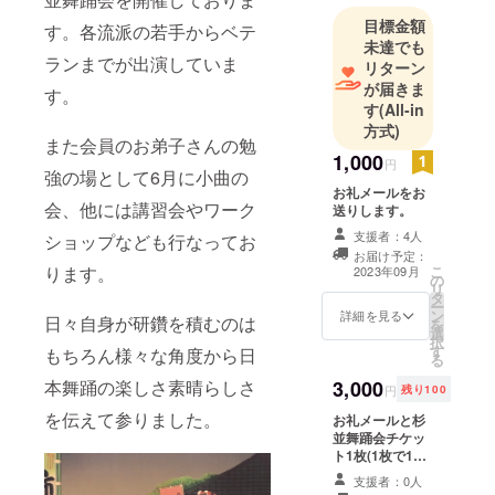
目標金額
す。各流派の若手からベテ
未達でも
ランまでが出演していま
リターン
が届きま
す。
す
(All-in
方式)
また会員のお弟子さんの勉
1,000
円
強の場として6月に小曲の
お礼メールをお
会、他には講習会やワーク
送りします。
支援者：4人
ショップなども行なってお
お届け予定：
こ
ります。
2023年09月
の
リ
タ
ー
ン
詳細を見る
日々自身が研鑽を積むのは
を
選
択
す
もちろん様々な角度から日
る
3,000
本舞踊の楽しさ素晴らしさ
円
残り100
を伝えて参りました。
お礼メールと杉
並舞踊会チケッ
ト1枚(1枚で1名
様お入り頂けま
支援者：0人
す。全自由席。