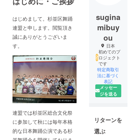
はじめに・ご挨拶
sugina
はじめまして。杉並区舞踊
mibuy
連盟と申します。閲覧頂き
ou
誠にありがとうございま
す。
日本
初めてのプ
ロジェクト
です
特定商取引
法に基づく
表記
メッセー
ジを送る
連盟では杉並区総合文化祭
リターンを
に参加して秋には毎年本格
選ぶ
的な日本舞踊公演である杉
並舞踊会を開催しておりま