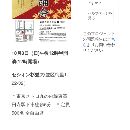
ですか？
ヘルプページを
見る
このプロジェクト
の問題報告は
こち
ら
よりお問い合わ
せください
10月8日（日)
午後12時半開
演(12時開場）
セシオン杉並
(杉並区梅里1-
22-32）
＊東京メトロ丸の内線東高
円寺駅下車徒歩5分 ＊定員
500名 全自由席