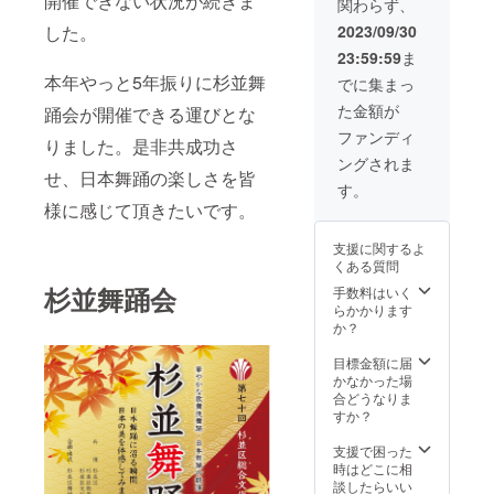
開催できない状況が続きま
関わらず、
2023/09/30
した。
23:59:59
ま
本年やっと5年振りに杉並舞
でに集まっ
た金額が
踊会が開催できる運びとな
ファンディ
りました。是非共成功さ
ングされま
せ、日本舞踊の楽しさを皆
す。
様に感じて頂きたいです。
支援に関するよ
くある質問
杉並舞踊会
手数料はいく
らかかります
か？
目標金額に届
かなかった場
合どうなりま
すか？
支援で困った
時はどこに相
談したらいい