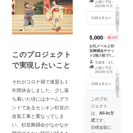
お届け予定：
定員500人） 10
こ
2023年10月
の
月8日12時より
リ
タ
当日受付渡しと
ー
ン
なりますので備
詳細を見る
を
選
考欄にお名前お
択
す
願い致します。
る
5,000
円
残り97
お礼メールと杉
並舞踊会チケッ
このプロジェクト
ト2枚(1枚で1名
様お入り頂けま
支援者：3人
で実現したいこと
す。全自由席。
お届け予定：
定員500人） 10
こ
2023年10月
の
月8日12時より
リ
タ
当日受付渡しと
それがコロナ禍で連盟も１
ー
ン
なりますので備
詳細を見る
を
選
考欄にお名前お
年間休会しました。少し落
択
す
願い致します。
る
ち着いた頃にはホー厶グラ
このプロ
ジェクト
ンドであるセシオン杉並の
は、
All-In方
改装工事と重なってしま
式
です。
い、杉並舞踊会がなかなか
目標金額に