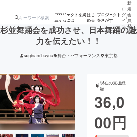
新
ロ
規
グ
会
プロジェクトを掲
はじ
プロジェクト
/
載するには
める
をさがす
イ
員
ン
登
杉並舞踊会を成功させ、日本舞踊の魅
録
力を伝えたい！！
人気のプロ
注目のリ
注目の新着プロ
募集終了が近いプ
もうすぐ公開
suginamibuyou
舞台・パフォーマンス
東京都
ジェクト
ターン
ジェクト
ロジェクト
されます
アート・写真
音楽
現在の支援総
額
36,0
テクノロジー・ガジェット
ゲーム・サ
00
円
映像・映画
書籍・雑誌
ビジネス・起業
チャレンジ