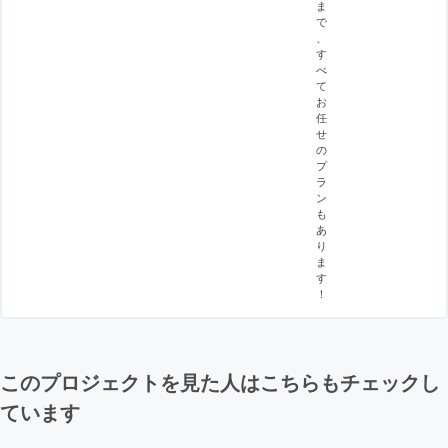
ま
で
、
す
べ
て
お
任
せ
の
プ
ラ
ン
も
あ
り
ま
す
！
このプロジェクトを見た人はこちらもチェックし
ています