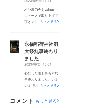
2023/09/25 11:41
杉並舞踊会をyahoo
ニュースで取り上げて
頂きました。是非お読
もっと見る
みください。
https://news.yahoo.co.
jp/expert/articles/cc7c
永福稲荷神社例
5b9ae78ba01e31a5b
大祭無事終わり
6ed047bbd4e8d3f356
ました
6
2023/09/24 16:04
心配した雨も降らず無
事終わりました。いよ
いよ10月8日杉並舞踊
もっと見る
会までラストスパート
です。引き続き皆様の
コメント
もっと見る
ご支援よろしくお願い