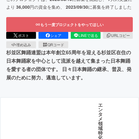
より
36,000
円の資金を集め、
2023/09/30
に募集を終了しました
もう一度プロジェクトをやってほしい
ポスト
シェア
LINEで送る
URLコピー
埋め込み
QRコード
杉並区舞踊連盟は本年創立65周年を迎える杉並区在住の
日本舞踊家を中心として流派を越えて集まった日本舞踊
を愛する者の団体です。 日々日本舞踊の継承、普及、発
展のために努力、邁進しています。
エ
ン
タ
メ
領
域
特
化