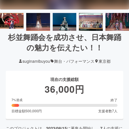
杉並舞踊会を成功させ、日本舞踊
の魅力を伝えたい！！
suginamibuyou
舞台・パフォーマンス
東京都
現在の支援総額
36,000
円
終了
7
%達成
目標金額
500,000
円
支援者数
7
人
このプロジェクトは、
2023/08/15
に募集を開始し、
7
人の支援に