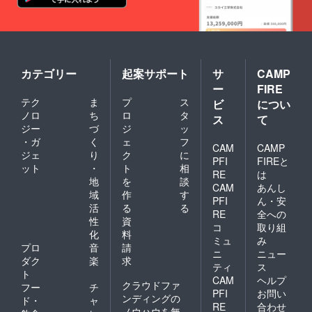
メラン
ラクト
ジュ×
ンが熱
シャイ
から髪
ンプラ
を保護
スト
しなが
リート
らダ
カテゴリー
起案サポート
サ
CAMP
メント
メージ
ー
FIRE
オイル
を補修
80ml
しま
テク
ま
プ
ス
ビ
につい
セット
す。ア
ノロ
ち
ロ
タ
ス
て
（送料
ルガン
ジー
づ
ジ
ッ
込み）
オイル
・ガ
く
ェ
フ
＜nicori
など5種
CAM
CAMP
ジェ
り
ク
に
シャン
のボタ
PFI
FIREと
プー＞
ニカル
ット
・
ト
相
RE
は
カラー
オイル
地
を
談
CAM
あんし
リング
を配
域
作
す
や乾燥
PFI
ん・安
合。髪
活
る
る
による
にうる
RE
全への
性
資
髪のダ
おいを
コ
取り組
メージ
化
料
与えて
ミュ
み
を補修
クセで
プロ
音
請
ニ
ニュー
してう
広がり
ダク
楽
求
るおい
ティ
ス
やすい
ト
を与
髪を柔
CAM
ヘルプ
クラウドファ
フー
チ
え、年
らかく
PFI
お問い
ンディングの
齢の変
ド・
ャ
なめら
RE
合わせ
化によ
ノウハウを無
かにま