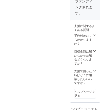
ルを整
ファンディ
してく
可（そ
ミノ酸
えるト
れる
ングされま
の場合
系洗浄
リート
マッ
シャン
成分で
メン
す。
サージ
プーブ
やさし
ト。 ツ
付きの
ロー代
く洗い
ヤのあ
トリー
など別
上げま
る指通
トメン
支援に関するよ
途料金
す。 頭
りなめ
トにな
くある質問
はかか
皮環境
らかな
りま
りませ
を整え
手数料はいく
髪に。
す。 お
ん） ※
なが
らかかります
うるお
好きな
完全予
ら、柔
か？
いの
方をお
約制と
らかく
ヴェー
選びく
なって
なめら
目標金額に届
ルがカ
ださ
おりま
かな髪
かなかった場
ラーの
い。
す。事
と地肌
合どうなりま
ダメ―
前にご
へ。 ＜
すか？
ジや紫
予約く
nicoriト
外線な
ださ
リート
支援で困った
どの外
い。 ※
メント
時はどこに相
的刺激
サロン
＞ パサ
談したらいい
から髪
トリー
つく髪
ですか？
を保護
トメン
にうる
し、使
トはダ
おいを
い続け
ヘルプページを
メージ
与え、
ること
見る
した髪
ダメー
でツヤ
を超音
ジを補
やかな
波によ
修しな
髪が続
このプロジェクト
り内部
がら