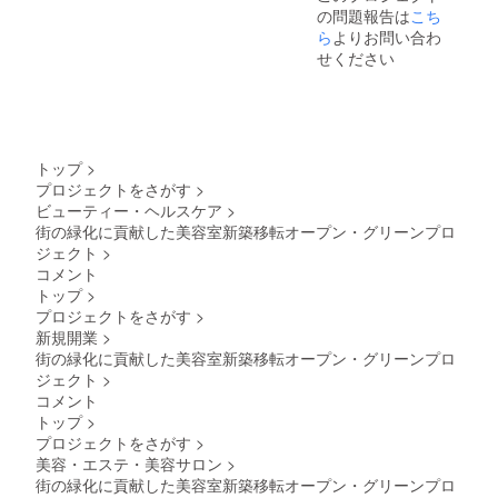
きま
の問題報告は
こち
から
キュー
す。
しっか
ら
よりお問い合わ
ティク
り補修
ルを整
せください
し、，
えるト
一人一
リート
人の髪
メン
の状態
ト。 ツ
に合わ
ヤのあ
せてお
る指通
トップ
>
選び頂
りなめ
プロジェクトをさがす
>
けるコ
らかな
ビューティー・ヘルスケア
>
アミー
髪に。
トリー
街の緑化に貢献した美容室新築移転オープン・グリーンプロ
うるお
トメン
いの
ジェクト
>
トにな
ヴェー
コメント
りま
ルがカ
トップ
>
す。 ※
ラーの
プロジェクトをさがす
>
スパト
ダメ―
新規開業
>
リート
ジや紫
メント
外線な
街の緑化に貢献した美容室新築移転オープン・グリーンプロ
は死海
どの外
ジェクト
>
の泥を
的刺激
コメント
使っ
から髪
トップ
>
た、頭
を保護
プロジェクトをさがす
>
皮と髪
し、使
にアプ
美容・エステ・美容サロン
>
い続け
ローチ
ること
街の緑化に貢献した美容室新築移転オープン・グリーンプロ
し健や
でツヤ