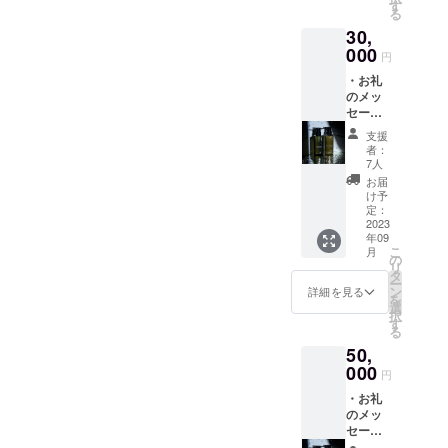
シャン
プーブ
す
る
プー＞
ロー代
30,
カラー
など別
リング
000
途料金
円
や乾燥
はかか
・お礼
による
りませ
のメッ
髪のダ
ん） ※
セージ
メージ
完全予
・nicori
を補修
約制と
支援
シャン
してう
なって
者：
プー
るおい
おりま
7人
300ml
を与
す。事
お届
& nicori
え、年
前にご
け予
トリー
齢の変
定：
予約く
トメン
2023
化によ
ださ
年09
トセッ
り乾燥
い。 ※
こ
月
ト300g
しがち
の
サロン
リ
& nicori
な地肌
タ
トリー
ー
メラン
をケ
ン
トメン
詳細を見る
を
ジュ×
ア。 弾
選
トはダ
択
シャイ
力のあ
す
メージ
る
ンプラ
る濃密
した髪
50,
スト
泡で髪
を超音
リート
000
の摩擦
波効果
円
メント
を軽減
で内部
・お礼
オイル
し、ア
から
のメッ
80ml
ミノ酸
しっか
セージ
セット
系洗浄
り補修
・超音
（送料