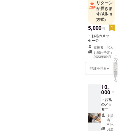
リターン
が届きま
す
(All-in
方式)
5,000
円
・お礼のメッ
セージ
支援者：40人
お届け予定：
こ
2023年09月
の
リ
タ
ー
ン
詳細を見る
を
選
択
す
る
10,
000
円
・お礼
のメッ
セージ
・超音
支援
波サロ
者：
ント
40人
リート
お届