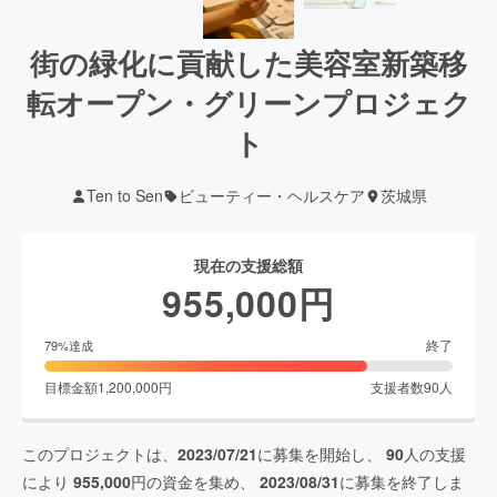
街の緑化に貢献した美容室新築移
転オープン・グリーンプロジェク
ト
Ten to Sen
ビューティー・ヘルスケア
茨城県
現在の支援総額
955,000
円
終了
79
%達成
目標金額
1,200,000
円
支援者数
90
人
このプロジェクトは、
2023/07/21
に募集を開始し、
90
人の支援
により
955,000
円の資金を集め、
2023/08/31
に募集を終了しま