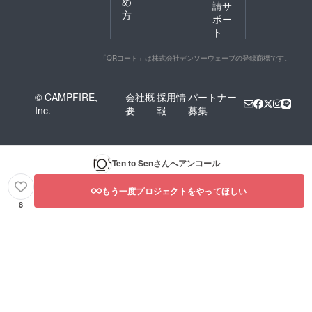
め
請サ
ダメ―
方
ポー
ジや紫
ト
外線な
どの外
的刺激
「QRコード」は株式会社デンソーウェーブの登録商標です。
から髪
を保護
し、使
© CAMPFIRE,
会社概
採用情
パートナー
い続け
Inc.
要
報
募集
ること
でツヤ
やかな
髪が続
きま
Ten to Sen
さんへアンコール
す。 ＜
nicoriメ
ラン
もう一度プロジェクトをやってほしい
ジュ×
8
シャイ
ンプラ
スト
リート
メント
オイル
＞ 植物
とヘア
サイエ
ンスに