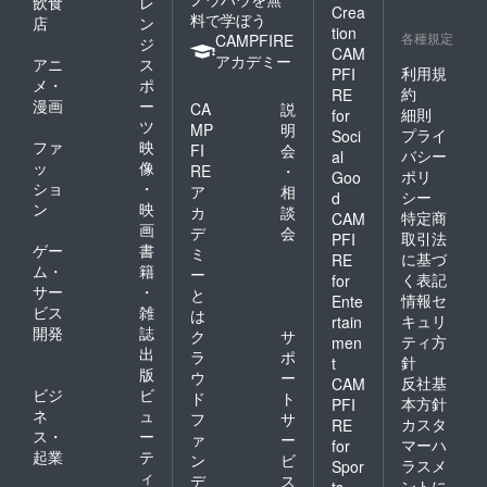
飲食
レ
Crea
り乾燥
とめ、
料で学ぼう
店
ン
tion
しがち
艶やか
各種規定
CAMPFIRE
ジ
な地肌
に輝く
CAM
アカデミー
アニ
ス
をケ
髪へ導
利用規
PFI
メ・
ポ
ア。 弾
きま
約
RE
力のあ
す。
漫画
ー
CA
説
細則
for
る濃密
ツ
MP
明
プライ
Soci
泡で髪
ファ
映
FI
会
の摩擦
バシー
al
ッ
像
RE
・
を軽減
ポリ
Goo
ショ
・
し、ア
ア
相
シー
d
ミノ酸
ン
映
カ
談
特定商
CAM
系洗浄
画
デ
会
取引法
PFI
成分で
ゲー
書
ミ
に基づ
やさし
RE
ム・
籍
ー
く洗い
く表記
for
サー
・
上げま
と
情報セ
Ente
す。 頭
ビス
雑
は
キュリ
rtain
皮環境
開発
誌
ク
サ
ティ方
men
を整え
出
ラ
ポ
針
t
なが
版
ウ
ー
ら、柔
反社基
CAM
ビジ
ビ
ド
ト
らかく
本方針
PFI
ネ
ュ
なめら
フ
サ
カスタ
RE
かな髪
ス・
ー
ァ
ー
マーハ
for
と地肌
起業
テ
ン
ビ
ラスメ
Spor
へ。 ＜
ィ
デ
ス
nicoriト
ントに
ts