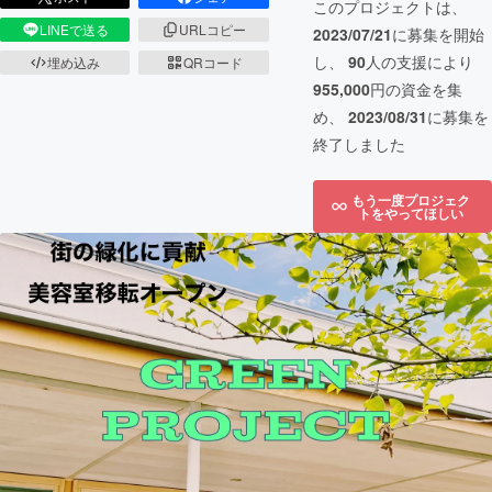
このプロジェクトは、
LINEで送る
URLコピー
2023/07/21
に募集を開始
し、
90
人の支援により
埋め込み
QRコード
955,000
円の資金を集
め、
2023/08/31
に募集を
終了しました
もう一度プロジェク
トをやってほしい