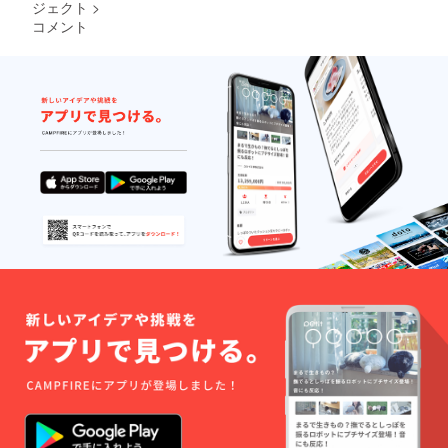
ジェクト
>
かな状
やかな
コメント
態にリ
髪が続
セット
きま
してく
す。 ＜
れる
nicoriメ
マッ
ラン
サージ
ジュ×
付きの
シャイ
トリー
ンプラ
トメン
スト
トにな
リート
りま
メント
す。 お
オイル
好きな
＞ 植物
方をお
とヘア
選びく
サイエ
ださ
ンスに
い。 ・
よる熱
nicori
反応型
シャン
トリー
プー
トメン
300ml
ト処方
& nicori
のヘア
トリー
オイ
トメン
ル。メ
トセッ
ドウ
ト300g
フォー
& nicori
ム－δ－