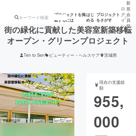
新
ロ
規
グ
会
プロジェクトを掲
はじ
プロジェクト
/
載するには
める
をさがす
イ
員
ン
登
街の緑化に貢献した美容室新築移転
録
オープン・グリーンプロジェクト
人気のプロ
注目のリ
注目の新着プロ
募集終了が近いプ
もうすぐ公開
Ten to Sen
ビューティー・ヘルスケア
茨城県
ジェクト
ターン
ジェクト
ロジェクト
されます
アート・写真
音楽
現在の支援総
額
955,
テクノロジー・ガジェット
ゲーム・サ
000
映像・映画
書籍・雑誌
ビジネス・起業
チャレンジ