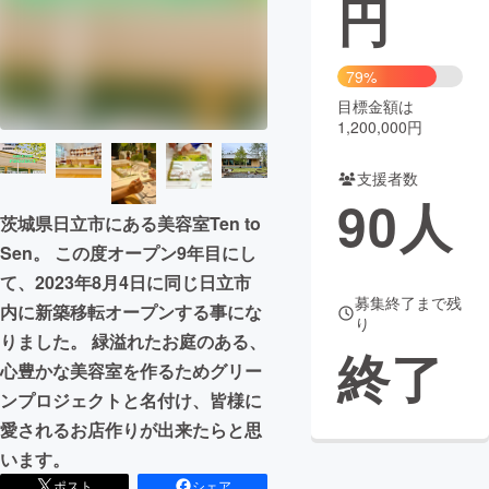
円
まちづくり・地域活性化
79%
目標金額は
CAMPFIRE for Social Good
CAMPFIRE Creation
1,200,000円
CAMPFIREふるさと納税
machi-ya
コミュニティ
支援者数
90
人
茨城県日立市にある美容室Ten to
Sen。 この度オープン9年目にし
て、2023年8月4日に同じ日立市
募集終了まで残
内に新築移転オープンする事にな
り
りました。 緑溢れたお庭のある、
終了
心豊かな美容室を作るためグリー
ンプロジェクトと名付け、皆様に
愛されるお店作りが出来たらと思
います。
ポスト
シェア