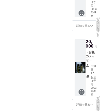
メント
け予
orスパ
定：
トリー
2023
年09
トメン
こ
月
トサー
の
リ
ビス
タ
ー
※2023
ン
詳細を見る
を
年9月〜
選
択
2024年
す
る
2月まで
20,
有効 ※
施術時
000
円
間約30
・お礼
分 ※
のメッ
カット
セージ
やカ
・nicori
ラーな
支援
シャン
ど他の
者：
プー
メ
1人
300ml&
ニュー
お届
トリー
との併
け予
トメン
用可、
定：
トセッ
2023
単品の
年09
ト
みのご
こ
月
300g（
利用も
の
リ
送料込
可（そ
タ
ー
み） ＜
の場合
ン
詳細を見る
を
nicori
シャン
選
択