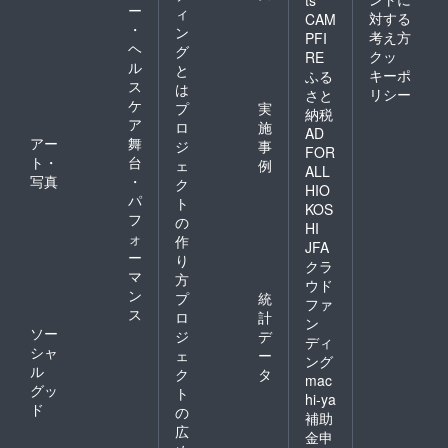
ー
ィ
リート
対する
CAM
・
メント
ン
考え方
PFI
＞ パサ
ヘ
グ
クッ
RE
つく髪
ル
と
キーポ
ふる
にうる
ス
は
リシー
おいを
さと
ケ
プ
実
与え、
納税
ア
ダメー
ロ
施
AD
ジを補
アー
舞
ジ
事
FOR
修しな
ト・
台
ェ
例
ALL
がら
写真
・
ク
HIO
キュー
パ
ト
ティク
KOS
フ
の
ルを整
HI
ォ
えるト
作
JFA
リート
ー
り
クラ
メン
マ
方
ウド
ト。 ツ
ン
プ
統
ヤのあ
ファ
ス
ロ
計
る指通
ン
ソー
りなめ
ジ
デ
ディ
らかな
シャ
ェ
ー
ング
髪に。
ル
ク
タ
mac
うるお
グッ
ト
いの
hi-ya
ド
の
ヴェー
補助
ルがカ
広
金申
ラーの