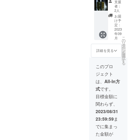
成分で
し、，
支援
波サロ
込み）
やさし
一人一
者：
ント
＜nicori
く洗い
2人
人の髪
リート
シャン
上げま
の状態
お届
メント
プー＞
す。 頭
け予
に合わ
orスパ
カラー
定：
皮環境
せてお
トリー
2023
リング
を整え
選び頂
年09
トメン
や乾燥
なが
けるコ
こ
月
トサー
による
の
ら、柔
アミー
リ
ビス
髪のダ
タ
らかく
トリー
ー
※2023
メージ
ン
なめら
詳細を見る
トメン
を
年9月〜
を補修
選
かな髪
トにな
択
2024年
してう
す
と地肌
りま
る
2月まで
るおい
へ。 ＜
このプロ
す。 ※
有効 ※
を与
nicoriト
スパト
ジェクト
施術時
え、年
リート
リート
間約30
齢の変
メント
は、
All-In方
メント
分 ※
化によ
＞ パサ
は死海
式
です。
カット
り乾燥
つく髪
の泥を
やカ
しがち
にうる
目標金額に
使っ
ラーな
な地肌
おいを
た、頭
関わらず、
ど他の
をケ
与え、
皮と髪
メ
ア。 弾
ダメー
2023/08/31
にアプ
ニュー
力のあ
ジを補
ローチ
23:59:59
ま
との併
る濃密
修しな
し健や
用可、
泡で髪
がら
でに集まっ
かな状
単品の
の摩擦
キュー
態にリ
た金額が
みのご
を軽減
ティク
セット
利用も
し、ア