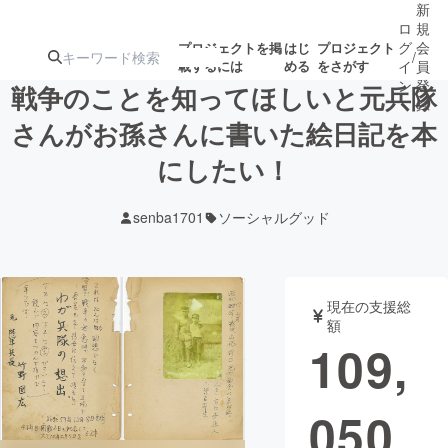
新
ロ
規
グ
会
プロジェクトを掲
はじ
プロジェクト
/
載するには
める
をさがす
イ
員
ン
登
戦争のことを知ってほしいと元兵隊
録
さんがお孫さんに書いた絵日記を本
にしたい！
人気のプロ
注目のリ
注目の新着プロ
募集終了が近いプ
もうすぐ公開
ジェクト
ターン
ジェクト
ロジェクト
されます
senba1701
ソーシャルグッド
アート・写真
音楽
現在の支援総
テクノロジー・ガジェット
ゲーム・サ
額
109,
映像・映画
書籍・雑誌
050
ビジネス・起業
チャレンジ