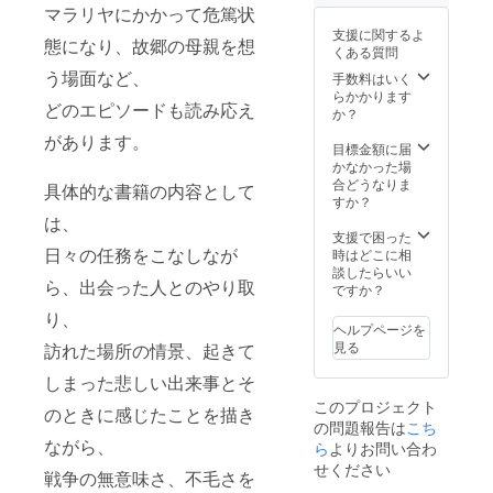
マラリヤにかかって危篤状
支援に関するよ
態になり、故郷の母親を想
くある質問
う場面など、
手数料はいく
らかかります
どのエピソードも読み応え
か？
があります。
目標金額に届
かなかった場
合どうなりま
具体的な書籍の内容として
すか？
は、
支援で困った
日々の任務をこなしなが
時はどこに相
談したらいい
ら、出会った人とのやり取
ですか？
り、
ヘルプページを
見る
訪れた場所の情景、起きて
しまった悲しい出来事とそ
このプロジェクト
のときに感じたことを描き
の問題報告は
こち
ながら、
ら
よりお問い合わ
せください
戦争の無意味さ、不毛さを