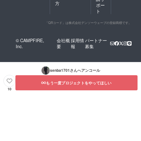
方
ポー
ト
「QRコード」は株式会社デンソーウェーブの登録商標です。
© CAMPFIRE,
会社概
採用情
パートナー
Inc.
要
報
募集
senba1701
さんへアンコール
もう一度プロジェクトをやってほしい
10