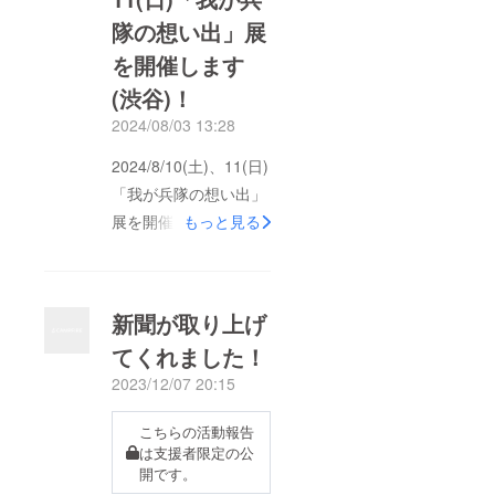
隊の想い出」展
を開催します
(渋谷)！
2024/08/03 13:28
2024/8/10(土)、11(日)
「我が兵隊の想い出」
展を開催します(渋
もっと見る
谷)！Amazonで販売し
ているのですが、なか
なか売れないので、販
新聞が取り上げ
促イベントを開催しま
てくれました！
す！日時：
2023/12/07 20:15
2024/8/10(土)、
11(日)11:00-18:00場
こちらの活動報告
所：Hitch Hiker
は支援者限定の公
Tokyo150-0001東京都
開です。