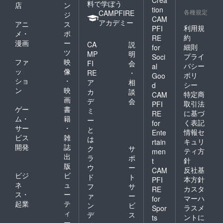
料で学ぼう
店
ン
tion
各種規定
CAMPFIRE
ジ
CAM
アカデミー
アニ
ス
利用規
PFI
メ・
ポ
約
RE
漫画
ー
CA
説
細則
for
ツ
MP
明
プライ
Soci
ファ
映
FI
会
バシー
al
ッ
像
RE
・
ポリ
Goo
ショ
・
ア
相
シー
d
ン
映
カ
談
特定商
CAM
画
デ
会
取引法
PFI
ゲー
書
ミ
に基づ
RE
ム・
籍
ー
く表記
for
サー
・
と
情報セ
Ente
ビス
雑
は
キュリ
rtain
開発
誌
ク
サ
ティ方
men
出
ラ
ポ
針
t
版
ウ
ー
反社基
CAM
ビジ
ビ
ド
ト
本方針
PFI
ネ
ュ
フ
サ
カスタ
RE
ス・
ー
ァ
ー
マーハ
for
起業
テ
ン
ビ
ラスメ
Spor
ィ
デ
ス
ントに
ts
ー