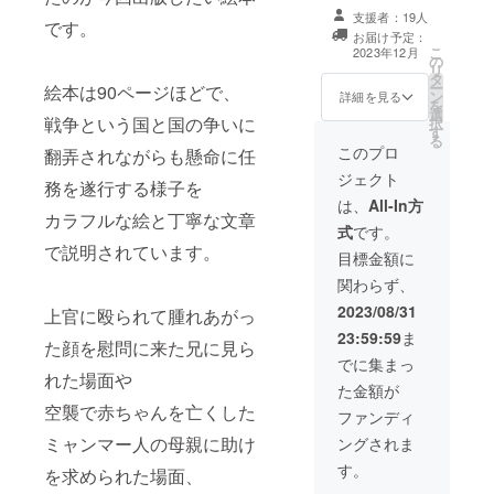
支援者：19人
です。
お届け予定：
こ
2023年12月
の
リ
タ
ー
絵本は90ページほどで、
ン
詳細を見る
を
選
戦争という国と国の争いに
択
す
る
このプロ
翻弄されながらも懸命に任
ジェクト
務を遂行する様子を
は、
All-In方
カラフルな絵と丁寧な文章
式
です。
で説明されています。
目標金額に
関わらず、
2023/08/31
上官に殴られて腫れあがっ
23:59:59
ま
た顔を慰問に来た兄に見ら
でに集まっ
れた場面や
た金額が
空襲で赤ちゃんを亡くした
ファンディ
ミャンマー人の母親に助け
ングされま
す。
を求められた場面、