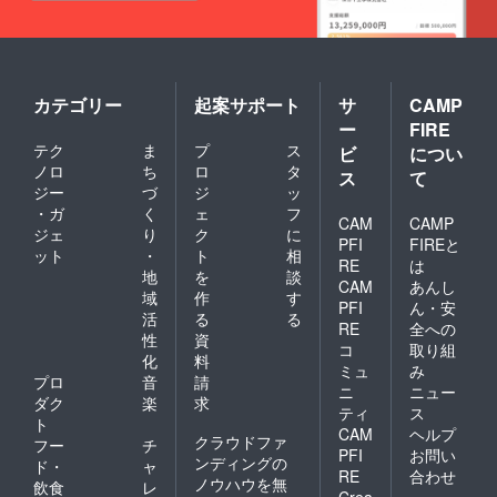
カテゴリー
起案サポート
サ
CAMP
ー
FIRE
テク
ま
プ
ス
ビ
につい
ノロ
ち
ロ
タ
ス
て
ジー
づ
ジ
ッ
・ガ
く
ェ
フ
CAM
CAMP
ジェ
り
ク
に
PFI
FIREと
ット
・
ト
相
RE
は
地
を
談
CAM
あんし
域
作
す
PFI
ん・安
活
る
る
RE
全への
性
資
コ
取り組
化
料
ミュ
み
プロ
音
請
ニ
ニュー
ダク
楽
求
ティ
ス
ト
CAM
ヘルプ
クラウドファ
フー
チ
PFI
お問い
ンディングの
ド・
ャ
RE
合わせ
ノウハウを無
飲食
レ
Crea