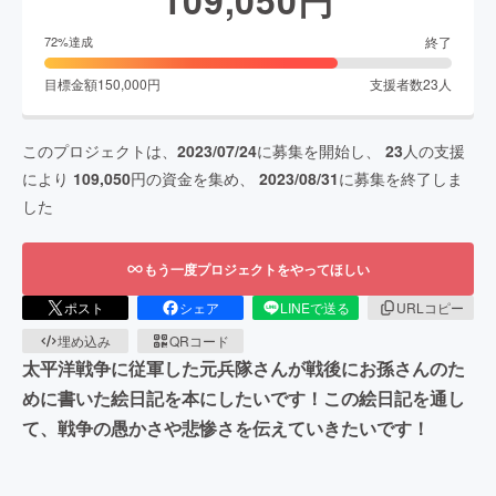
終了
72
%達成
目標金額
150,000
円
支援者数
23
人
このプロジェクトは、
2023/07/24
に募集を開始し、
23
人の支援
により
109,050
円の資金を集め、
2023/08/31
に募集を終了しま
した
もう一度プロジェクトをやってほしい
ポスト
シェア
LINEで送る
URLコピー
埋め込み
QRコード
太平洋戦争に従軍した元兵隊さんが戦後にお孫さんのた
めに書いた絵日記を本にしたいです！この絵日記を通し
て、戦争の愚かさや悲惨さを伝えていきたいです！