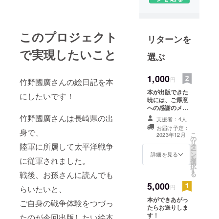
このプロジェクト
リターンを
で実現したいこと
選ぶ
1,000
円
竹野國廣さんの絵日記を本
本が出版できた
にしたいです！
暁には、ご厚意
への感謝のメー
ルを差し上げま
竹野國廣さんは長崎県の出
支援者：4人
す！
お届け予定：
身で、
こ
2023年12月
の
リ
陸軍に所属して太平洋戦争
タ
ー
ン
詳細を見る
を
に従軍されました。
選
択
す
る
戦後、お孫さんに読んでも
5,000
円
らいたいと、
本ができあがっ
ご自身の戦争体験をつづっ
たらお送りしま
す！
たのが今回出版したい絵本