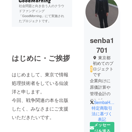
社会問題と向き合う人のクラウ
ドファンディング
「GoodMorning」にて実施され
たプロジェクトです。
senba1
701
はじめに・ご挨拶
東京都
初めてのプ
ロジェクト
はじめまして、東京で情報
です
企業向けに
処理技術者をしている仙波
原価計算や
洋と申します。
管理会計の
今回、戦争関連の本を出版
コンピュー
SembaHiroshi
タシステム
特定商取引
したく、みなさまにご支援
を導入する
法に基づく
いただきたいです。
表記
仕事をして
メッセー
います！
ジを送る