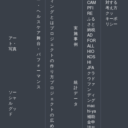
ィ
対する
CAM
・
ン
考え方
PFI
ヘ
グ
クッ
RE
ル
と
キーポ
ふる
ス
は
リシー
さと
ケ
プ
実
納税
ア
ロ
施
AD
アー
舞
ジ
事
FOR
ト・
台
ェ
例
ALL
写真
・
ク
HIO
パ
ト
KOS
フ
の
HI
ォ
作
JFA
ー
り
クラ
マ
方
ウド
ン
プ
統
ファ
ス
ロ
計
ン
ソー
ジ
デ
ディ
シャ
ェ
ー
ング
ル
ク
タ
mac
グッ
ト
hi-ya
ド
の
補助
広
金申
め
請サ