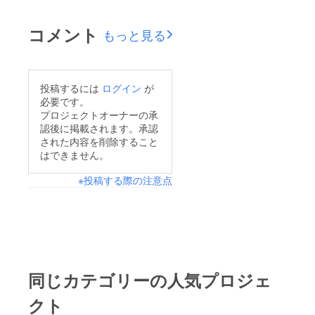
渋谷区神宮前6-16-
5https://maps.app.goo
コメント
もっと見る
.gl/GjS8vVwzpdBDnf8
Y7ぜひ足をお運びくだ
さい！
投稿するには
ログイン
が
必要です。
プロジェクトオーナーの承
認後に掲載されます。承認
された内容を削除すること
はできません。
※投稿する際の注意点
同じカテゴリーの人気プロジェ
クト