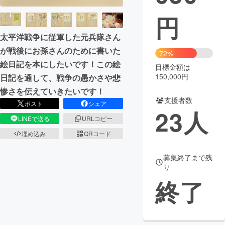
円
まちづくり・地域活性化
太平洋戦争に従軍した元兵隊さん
が戦後にお孫さんのために書いた
CAMPFIRE for Social Good
CAMPFIRE Creation
72%
絵日記を本にしたいです！この絵
CAMPFIREふるさと納税
machi-ya
コミュニティ
目標金額は
150,000円
日記を通して、戦争の愚かさや悲
惨さを伝えていきたいです！
支援者数
ポスト
シェア
23
人
LINEで送る
URLコピー
埋め込み
QRコード
募集終了まで残
り
終了