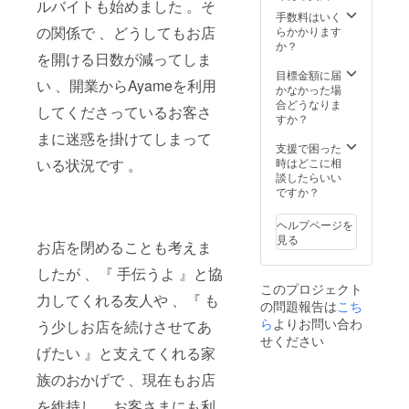
サービ
ルバイトも始めました 。そ
す 。そ
ス券を
手数料はいく
の際電
ご利用
の関係で 、どうしてもお店
らかかります
話or
の場合
か？
を開ける日数が減ってしま
チャッ
は20回
トをお
程度を
目標金額に届
い 、開業からAyameを利用
選び頂
目安に
かなかった場
けます
お願い
合どうなりま
してくださっているお客さ
。 (
致しま
すか？
チャッ
す 。)
まに迷惑を掛けてしまって
トの場
ココナ
支援で困った
合 、や
ラ 、
時はどこに相
いる状況です 。
り取り
ヤッテ
談したらいい
回数を
を使用
ですか？
設けさ
する場
せて頂
合アプ
ヘルプページを
いてお
リイン
見る
お店を閉めることも考えま
ります
ストー
。30分
ル後 、
したが 、『 手伝うよ 』と協
サービ
はサー
このプロジェクト
ス券を
ビスの
力してくれる友人や 、『 も
の問題報告は
こち
ご利用
購入が
の場合
ら
よりお問い合わ
必須に
う少しお店を続けさせてあ
は10回
なり 、
せください
程度 、
げたい 』と支えてくれる家
その費
60分
用をご
族のおかげで 、現在もお店
サービ
負担頂
ス券を
くこと
を維持し 、お客さまにも利
ご利用