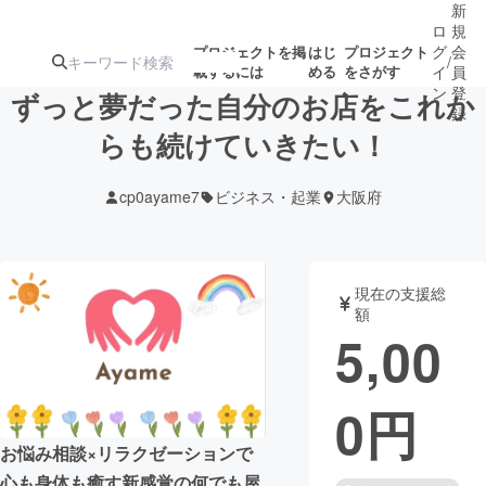
新
ロ
規
グ
会
プロジェクトを掲
はじ
プロジェクト
/
載するには
める
をさがす
イ
員
ン
登
ずっと夢だった自分のお店をこれか
録
らも続けていきたい！
人気のプロ
注目のリ
注目の新着プロ
募集終了が近いプ
もうすぐ公開
cp0ayame7
ビジネス・起業
大阪府
ジェクト
ターン
ジェクト
ロジェクト
されます
アート・写真
音楽
現在の支援総
額
5,00
テクノロジー・ガジェット
ゲーム・サ
0
円
映像・映画
書籍・雑誌
お悩み相談×リラクゼーションで
ビジネス・起業
チャレンジ
心も身体も癒す新感覚の何でも屋