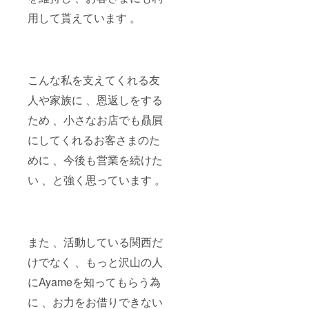
になり
の場合
ます 、
用して貰えています 。
は20回
ご注意
程度を
くださ
目安に
い 。ま
お願い
た 、当
致しま
事務所
す 。)
に来店
こんな私を支えてくれる友
ココナ
頂く際
人や家族に 、恩返しをする
ラ 、
の交通
ヤッテ
費など
ため 、小さなお店でも贔屓
を使用
もご負
する場
担頂き
にしてくれるお客さまのた
合アプ
ます 。
リイン
ご了承
めに 、今後も営業を続けた
ストー
くださ
ル後 、
い 。 法
い 、と強く思っています 。
はサー
令に基
ビスの
づく医
購入が
療、診
必須に
療行為
なり 、
ではご
また 、活動している関西だ
その費
ざいま
用をご
せん。
けでなく 、もっと沢山の人
負担頂
効果に
くこと
は個人
にAyameを知ってもらう為
になり
差がご
ます 、
ざいま
に 、お力をお借りできない
ご注意