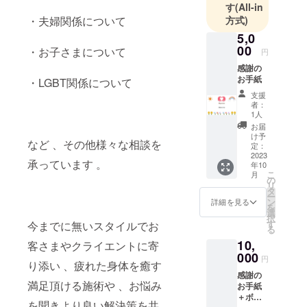
す
(All-in
難しいこと
方式)
・夫婦関係について
で 、誰かに
5,0
相談した
00
・お子さまについて
い、頼りた
円
い、そんな
感謝の
お手紙
・LGBT関係について
方の力にな
支援
りたい、そ
者：
う思って出
1人
お届
来たのがこ
け予
の事務所で
など 、その他様々な相談を
定：
2023
す。クライ
承っています 。
年10
エントと共
こ
月
の
リ
に悩み、考
タ
ー
ン
詳細を見る
え、悲しみ
を
選
や喜びを共
択
す
今までに無いスタイルでお
る
有し、お悩
10,
客さまやクライエントに寄
み解決のお
000
円
手伝いを出
り添い 、疲れた身体を癒す
感謝の
来れば 、と
満足頂ける施術や 、お悩み
お手紙
考えていま
＋ボ
を聞きより良い解決策を共