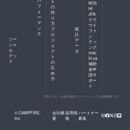
パ
ト
KOS
フ
の
HI
ォ
作
JFA
ー
り
クラ
マ
方
ウド
ン
プ
統
ファ
ス
ロ
計
ン
ソー
ジ
デ
ディ
シャ
ェ
ー
ング
ル
ク
タ
mac
グッ
ト
hi-ya
ド
の
補助
広
金申
め
請サ
方
ポー
ト
「QRコード」は株式会社デンソーウェーブの登録商標です。
© CAMPFIRE,
会社概
採用情
パートナー
Inc.
要
報
募集