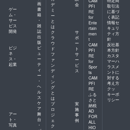
特定商
CAM
画
デ
会
取引法
PFI
ゲー
書
ミ
に基づ
RE
ム・
籍
ー
く表記
for
サー
・
と
情報セ
Ente
ビス
雑
は
キュリ
rtain
開発
誌
ク
サ
ティ方
men
出
ラ
ポ
針
t
版
ウ
ー
反社基
CAM
ビジ
ビ
ド
ト
本方針
PFI
ネ
ュ
フ
サ
カスタ
RE
ス・
ー
ァ
ー
マーハ
for
起業
テ
ン
ビ
ラスメ
Spor
ィ
デ
ス
ントに
ts
ー
ィ
対する
CAM
・
ン
考え方
PFI
ヘ
グ
クッ
RE
ル
と
キーポ
ふる
ス
は
リシー
さと
ケ
プ
実
納税
ア
ロ
施
AD
アー
舞
ジ
事
FOR
ト・
台
ェ
例
ALL
写真
・
ク
HIO