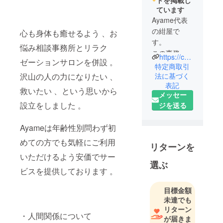
トを掲載し
ています
Ayame代表
の紺屋で
心も身体も癒せるよう 、お
す。
悩み相談事務所とリラク
この事務所
https://cp-ayame.info
ゼーションサロンを併設 。
は、年齢性
特定商取引
別問わずど
法に基づく
沢山の人の力になりたい 、
表記
んな人でも
救いたい 、という思いから
メッセー
気軽に利用
設立をしました 。
ジを送る
出来る駆け
込み寺のよ
Ayameは年齢性別問わず初
うな場所に
して貰えた
めての方でも気軽にご利用
リターンを
らいいな 、
いただけるよう安価でサー
と思い設立
選ぶ
ビスを提供しております 。
しました 。
悩みを根本
目標金額
からひとり
未達でも
で解決する
リターン
・人間関係について
のはとても
が届きま