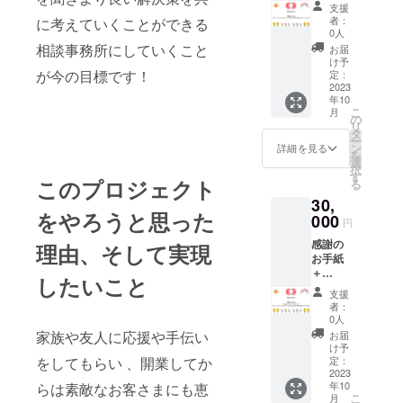
ディー
す 。
支援
マッ
者：
事務所の名
に考えていくことができる
サージ
0人
前でもある
30分
相談事務所にしていくこと
お届
サービ
「あやめ」
け予
ス券or
が今の目標です！
定：
の花言葉に
お悩み
2023
年10
は、信じる
相談30
こ
月
分サー
の
者は救われ
リ
ビス券
タ
る、信じる
ー
お悩み
ン
詳細を見る
を
相談
者の幸福、
選
択
サービ
す
あなたを大
このプロジェクト
る
スは 、
事にしま
30,
ココナ
をやろうと思った
ラ 、も
000
す、などの
円
しくは
意味があり
感謝の
ヤッテ
理由、そして実現
お手紙
ます。その
のアプ
＋
リを使
言葉通り、
したいこと
Ayame
用 、ま
支援
Ayameでは
オリジ
たは指
者：
ナルス
定の番
あなたを幸
0人
テッ
号にお
家族や友人に応援や手伝い
お届
せへの一歩
カー＋
電話を
け予
に導き、お
ボ
頂ける
定：
をしてもらい 、開業してか
ディー
2023
場合オ
悩み解決後
年10
らは素敵なお客さまにも恵
マッ
ンライ
もしっかり
こ
月
サージ