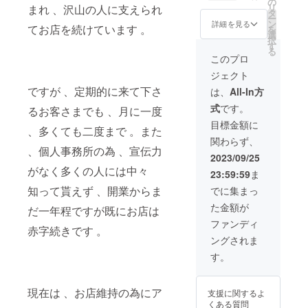
ンでの
の
リ
まれ 、沢山の人に支えられ
60分
サポートさ
提供が
タ
ー
サービ
可能で
ン
詳細を見る
せて頂きま
てお店を続けています 。
を
ス券or
す 。そ
選
択
す。
お悩み
の際電
す
る
相談60
話or
このプロ
分サー
チャッ
ジェクト
ビス券
トをお
お悩み
選び頂
ですが 、定期的に来て下さ
は、
All-In方
相談
けます
式
です。
サービ
るお客さまでも 、月に一度
。 (
スは 、
チャッ
目標金額に
、多くても二度まで 。また
ココナ
トの場
関わらず、
ラ 、も
合 、や
、個人事務所の為 、宣伝力
しくは
り取り
2023/09/25
ヤッテ
回数を
がなく多くの人には中々
23:59:59
ま
のアプ
設けさ
リを使
せて頂
知って貰えず 、開業からま
でに集まっ
用 、ま
いてお
た金額が
たは指
だ一年程ですが既にお店は
ります
定の番
。30分
ファンディ
赤字続きです 。
号にお
サービ
ングされま
電話を
ス券を
頂ける
ご利用
す。
場合オ
の場合
ンライ
は10回
ンでの
程度 、
現在は 、お店維持の為にア
支援に関するよ
提供が
60分
くある質問
可能で