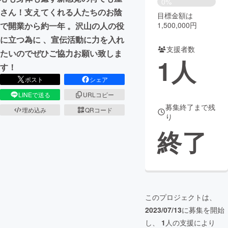
0%
さん！支えてくれる人たちのお陰
目標金額は
まちづくり・地域活性化
1,500,000円
で開業から約一年 。沢山の人の役
に立つ為に 、宣伝活動に力を入れ
支援者数
CAMPFIRE for Social Good
CAMPFIRE Creation
たいのでぜひご協力お願い致しま
1
人
CAMPFIREふるさと納税
machi-ya
コミュニティ
す！
ポスト
シェア
LINEで送る
URLコピー
募集終了まで残
埋め込み
QRコード
り
終了
このプロジェクトは、
2023/07/13
に募集を開始
し、
1
人の支援により