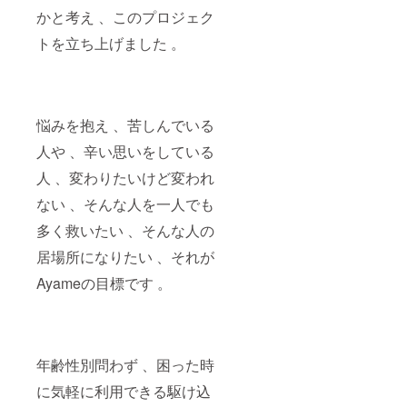
すこと
くださ
かと考え 、このプロジェク
を予め
い 。ま
ご了承
トを立ち上げました 。
た 、当
くださ
事務所
い。
に来店
頂く際
の交通
費など
悩みを抱え 、苦しんでいる
もご負
担頂き
人や 、辛い思いをしている
ます 。
ご了承
人 、変わりたいけど変われ
くださ
ない 、そんな人を一人でも
い 。 法
令に基
多く救いたい 、そんな人の
づく医
療、診
居場所になりたい 、それが
療行為
ではご
Ayameの目標です 。
ざいま
せん。
効果に
は個人
差がご
ざいま
年齢性別問わず 、困った時
すこと
に気軽に利用できる駆け込
を予め
ご了承