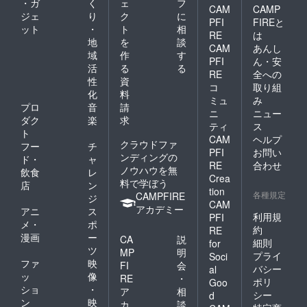
・ガ
く
ェ
フ
CAM
CAMP
ジェ
り
ク
に
PFI
FIREと
ット
・
ト
相
RE
は
地
を
談
CAM
あんし
域
作
す
PFI
ん・安
活
る
る
RE
全への
性
資
コ
取り組
化
料
ミュ
み
プロ
音
請
ニ
ニュー
ダク
楽
求
ティ
ス
ト
CAM
ヘルプ
クラウドファ
フー
チ
PFI
お問い
ンディングの
ド・
ャ
RE
合わせ
ノウハウを無
飲食
レ
Crea
料で学ぼう
店
ン
tion
各種規定
CAMPFIRE
ジ
CAM
アカデミー
アニ
ス
利用規
PFI
メ・
ポ
約
RE
漫画
ー
CA
説
細則
for
ツ
MP
明
プライ
Soci
ファ
映
FI
会
バシー
al
ッ
像
RE
・
ポリ
Goo
ショ
・
ア
相
シー
d
ン
映
カ
談