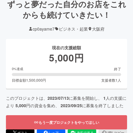
ずっと夢だった自分のお店をこれ
からも続けていきたい！
cp0ayame7
ビジネス・起業
大阪府
現在の支援総額
5,000
円
終了
0
%達成
目標金額
1,500,000
円
支援者数
1
人
このプロジェクトは、
2023/07/13
に募集を開始し、
1
人の支援に
より
5,000
円の資金を集め、
2023/09/25
に募集を終了しました
もう一度プロジェクトをやってほしい
ポスト
シェア
LINEで送る
URLコピー