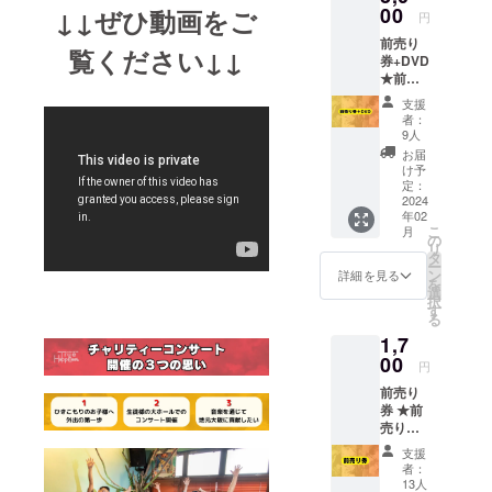
舞台 そ
00
DVDの
↓↓ぜひ動画をご
円
の日に
発送は
前売り
向けて
2024年
覧ください↓↓
券+DVD
一生懸
2月頃を
★前売
命、練
予定
り券 (※
習に励
支援
備考欄
んでい
者：
への記
ます! そ
9人
載お願
して普
お届
いしま
段、超
け予
す) 大人
有名人
定：
1名様ご
2024
バック
年02
入場出
バンド
こ
月
来ます
にご参
の
リ
18歳以
加の
タ
ー
下の同
ミュー
ン
詳細を見る
を
伴は無
ジシャ
選
択
料です
ンの
す
る
(要入場
方々
1,7
券) ～～
が、塾
～～～
00
長 津田
円
～～～
勇気の
前売り
～～～
思いに
券 ★前
前売り
共感く
売り券
券お申
ださ
(※備考
込みの
り、ご
支援
欄への
際は、
出演い
者：
記載お
※備考欄
ただく
13人