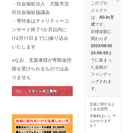
人ス
アップ
音楽を
このプロ
・社会福祉法人 大阪市北
テージ
させて
通じて
ジェクト
で輝け
いただ
みんな
区社会福祉協議会
るよう
きま
が繋が
は、
All-In方
・寄付金はチャリティーコ
担当い
す。 掲
り、幸
式
です。
たしま
載して
せの輪
ンサート終了1か月以内に
す 後日
も差支
が広が
目標金額に
「お礼
えのな
ります
(12月11日までに)振り込み
関わらず、
のメー
いお名
よう、
ル」を
前や
ご支援
2023/09/30
いたします
お送り
ニック
どうぞ
23:59:59
ま
いたし
ネーム
よろし
ます ※
をご記
くお願
※なお、支援者様が寄附金控
でに集まっ
備考欄
入くだ
いいた
た金額が
に ◆お
除を受けられるものではあ
さいま
します!
名前
せ
※備考欄
ファンディ
りません
(ニック
にお名
ングされま
ネーム
前また
可) ◆応
はニッ
す。
援メッ
クネー
セージ
ムをお
(任意)
願いい
支援に関するよ
ご記入
たしま
くある質問
くださ
す
い お名
手数料はいく
前と
らかかります
メッ
か？
セージ