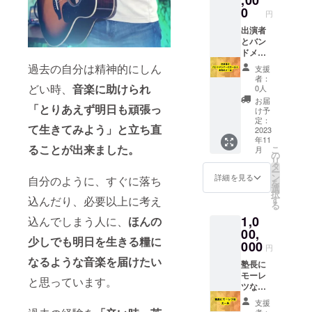
ル見学
と皆様
来ます
0
当日の
でお掃
円
18歳以
リハー
除いた
下の同
出演者
サルを
します
伴は無
とバン
ご見学
朝7時か
料です
ドメン
いただ
ら約1時
(要入場
バーに
過去の自分は精神的にしん
けます
間の予
支援
券) ～～
エール
集合時
者：
定 雨天
～～～
+お礼の
どい時、
音楽に助けられ
0人
刻は
中止 中
～～～
メール!!
8:30時
お届
止の場
「とりあえず明日も頑張っ
～～～
★12名
け予
頃の予
合はこ
前売り
の出演
定：
定 ※多
のクラ
て生きてみよう」と立ち直
券お申
者とバ
2023
少前後
ウド
年11
込みの
ンドメ
する場
ファン
ることが出来ました。
こ
月
際は、
ンバー
の
合があ
ディン
リ
※備考欄
に声援
タ
りま
グの活
ー
に ・ご
を送る
ン
詳細を見る
す。 詳
自分のように、すぐに落ち
動報告
を
購入者
リター
選
しくは
にてお
択
様のお
ンです
す
込んだり、必要以上に考え
お申込
知らせ
る
名前 ・
ほとん
みの方
いたし
1,0
18歳以
どの出
込んでしまう人に、
ほんの
へ別途
ます
下の同
演者様
00,
メール
少しでも明日を生きる糧に
伴の有
が初の
000
にてご
円
無 有
大舞台
連絡差
なるような音楽を届けたい
り 人
その日
塾長に
し上げ
数 無し
に向け
モーレ
ます
と思っています。
ご記入
て一生
ツな
くださ
懸命、
エール!!
支援
い ～～
練習に
塾長 津
者：