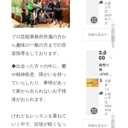
願いし
に ・ご
ことと
お届
ます) 大
購入者
なりま
け予
人1名様
様のお
定：
した 出
ご入場
2023
名前 ・
演者と
年11
出来ま
18歳以
バンド
こ
月
す 18歳
下の同
の
メン
リ
以下の
伴の有
タ
バーを
ー
同伴は
無 有
ン
応援し
詳細を見る
プロ芸能事務所所属の方か
を
無料で
り 人
選
たいと
択
す(要入
数 無し
す
思って
ら趣味の一般の方までの音
る
場券) ～
ご記入
いる方
3,0
～～～
楽指導をしております。
くださ
のエー
～～～
00
い ～～
ルお待
円
～～～
～～～
ちして
前売り
◆出会った方々の中に、鬱
～ 前売
～～～
おりま
券
り券お
～～～
す!! 頂
や精神疾患、障がいを持っ
+DVD+
申込み
当日受
いた
扇町公
の際
付に
エール
支援
ていらしたり、事情があっ
園お掃
は、 ※
て、ご
は当日
者：
除ボラ
備考欄
購入者
1人
に必要
て家から出られないお子様
ンティ
に ・ご
様のお
な費用
お届
ア参加
購入者
名前を
け予
達がおられます。
に充て
★前売
様のお
定：
お伝え
させて
り券 (※
2024
名前 ・
くださ
いただ
年02
備考欄
18歳以
い 人数
きます
こ
月
けれどもレッスンを重ねて
への記
下の同
の
分の入
(残金は
リ
載お願
伴の有
タ
場券を
北区福
ー
いく中で、症状が軽くなっ
いしま
無 有
ン
お渡し
詳細を見る
祉協議
を