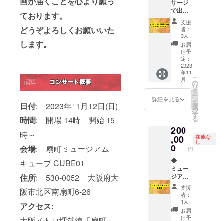
画が届くことを心より願っ
サージ
日「お
リハー
します
で出演
礼の
サルど
11/12
ております。
者の体
メー
うぞご
チャリ
支援
をリ
ル」を
支援お
どうぞよろしくお願いいた
ティー
者：
ラック
お送り
願いい
3人
コン
スさせ
いたし
します。
たしま
サート
お届
る ◆い
ます ※
す!! ※お
け予
終了後
ただい
備考欄
定：
礼メー
に、代
た支援
2023
に ◆お
ル（リ
表 津田
年11
金で出
名前
ハの報
勇気よ
こ
月
演者に
(ニック
の
告含
りお礼
リ
本番前
ネーム
タ
む）を
のメー
ー
マッ
可) ◆応
ン
送りま
詳細を見る
ルをお
を
日付:
2023年11月12日(日)
サージ
援メッ
選
す。 ※
送りい
択
を受
セージ
す
備考欄
たしま
る
時間:
開場 14時 開始 15
け、パ
(任意)
にお名
す ※備
200
フォー
ご記入
前をお
考欄へ
時～
マンス
,00
くださ
在庫な
願いい
お名前
し
を最大
い お名
0
たしま
会場:
扇町ミュージアム
をお願
円
限にあ
前と
す
いいた
げてス
◆
メッ
キューブ CUBE01
します
テージ
ミュー
セージ
住所:
530-0052 大阪府大
に上
ジアム
を出演
がって
キュー
者へお
支援
阪市北区南扇町6-26
もらい
ブ
届けい
者：
ます 後
CUBE0
たしま
1人
アクセス:
日「お
1会場費
す その
お届
礼の
◆ チャ
様子を
け予
大阪メトロ堺筋線「扇町」