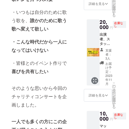
ー
ていた
なで歌
バーを
いただ
ン
詳細を見る
を
だきま
うフィ
応援し
きます
選
択
・いつもは自分のために歌
す。 メ
ナーレ
たいと
備考欄
す
る
ンバー
の曲に
思って
に ◆お
う歌を、
誰かのために歌う
20,
様には
ご参加
いる方
名前
在庫な
前もっ
000
いただ
のエー
(ニック
し
円
歌へ変えて欲しい
て、全
けます
ルお待
ネーム
出演
25曲を
事前に
ちして
可) ご記
者、ス
覚えて
メール
おりま
入くだ
・こんな時代だから一人に
タッフ
頂き、
にて曲
す!! 頂
さいま
へお弁
コン
データ
いた
せ
なってはいけない
支援
当を差
サート
と歌詞
エール
者：
し入れ
前日が
をお送
は当日
3人
◆いた
・皆様とのイベント作りで
全員
りいた
に必要
お届
だいた
揃って
します
な費用
け予
喜びを共有したい
支援金
の音合
定：
★DVD
に充て
で、美
2023
わせと
コン
させて
年11
味しい
なりま
サート
いただ
こ
月
デリバ
す。
の
当日の
きます
そのような思いから今回の
リ
リーの
チャリ
タ
ステー
(残金は
ー
お弁当
ティー
ン
ジを収
北区福
詳細を見る
チャリティコンサートを企
を
を、出
コン
選
録し、
祉協議
択
演者、
サート
画しました。
す
編集
会へ寄
る
スタッ
の成功
DVDの
付) ★お
10,
フに差
の鍵と
発送は
礼の
在庫な
し入れ
000
もな
し
2024年
メール
円
一人でも多くの方にこの企
いたし
る、こ
2月頃を
をお送
マッ
ます 後
の前日
予定
りいた