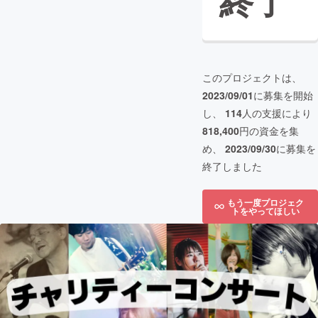
終了
このプロジェクトは、
2023/09/01
に募集を開始
し、
114
人の支援により
818,400
円の資金を集
め、
2023/09/30
に募集を
終了しました
もう一度プロジェク
トをやってほしい