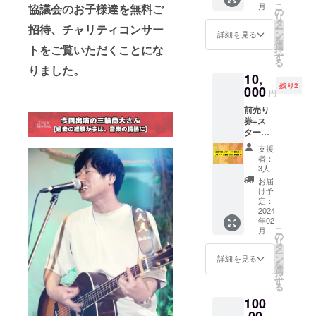
様のお
録し、
こ
月
協議会の
お子様達を無料ご
「見
考欄へ
の
名前を
編集し
リ
学」と
・お名
タ
お伝え
ます
招待、チャリティコンサー
ー
なりま
前 ・電
ン
くださ
詳細を見る
DVDの
を
す リ
話番号
選
い 人数
発送は
トをご覧いただくことにな
択
ハーサ
記載お
す
分の入
2024年
る
ル時は
願いい
場券を
りました。
2月頃を
10,
ステー
たしま
お渡し
予定 ★
残り2
ジに行
000
す
いたし
扇町公
円
く場合
ます 全
園お掃
前売り
がある
席指定
除ボラ
券+ス
為、そ
です
ンティ
タージ
の際は
★DVD
ア参加
で歌お
スタッ
コン
11/12コ
支援
う!フィ
フから
サート
者：
ンサー
ナーレ
説明が
3人
当日の
ト前
の全員
ありま
ステー
お届
に、会
の歌に
す 朝
け予
ジを収
場の扇
参加す
9:00会
定：
録し、
町
る+DVD
2024
場に集
編集し
ミュー
年02
★前売
合 ※備
ます
ジアム
こ
月
り券 (※
考欄へ
の
DVDの
キュー
リ
備考欄
・お名
タ
発送は
ブ
ー
への記
前 ・電
ン
詳細を見る
2024年
CUBE0
を
載お願
話番号
選
2月頃を
1の前、
択
いしま
記載お
す
予定 ★
扇町公
る
す) 大人
願いい
当日リ
園を津
100
1名様ご
たしま
ハーサ
田勇気
入場出
,00
す