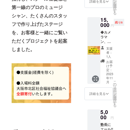
します
ン
詳細を見る
を
選
第一線のプロのミュージ
択
す
る
シャン、たくさんのスタッ
15,
残り6
フで作り上げたステージ
000
円
を、お客様と一緒にご覧い
◆カメ
ラマ
ただくプロジェクトを起案
ン、映
像、受
支援
しました。
付、
者：
ホー
1人
ル、舞
お届
台監督
け予
へエー
定：
ル◆
2023
年11
チャリ
こ
月
ティー
の
リ
コン
タ
ー
サート
ン
詳細を見る
を
を陰で
選
択
支え
す
る
る、大
5,0
切なス
タッフ
00
円
を応援
塾長に
してい
エール!!
ただく