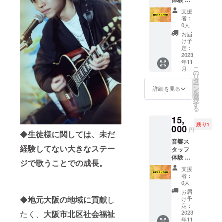
～～～
ご記入
験は基
～～～
くださ
支援
本的に
～～～
い ～～
者：
は現場
前売り
～～～
0人
スタッ
券お申
～～～
お届
フが実
込みの
～～～
け予
際にい
際は、
定：
当日受
る場所
2023
※備考欄
付に
年11
からの
に ・ご
て、ご
こ
月
「見
購入者
の
購入者
リ
学」と
様のお
タ
様のお
ー
なりま
名前 ・
ン
名前を
詳細を見る
を
す リ
18歳以
選
お伝え
択
ハーサ
下の同
す
くださ
る
ル時は
伴の有
い 人数
15,
ステー
無 有
分の入
残り1
ジに行
000
り 人
場券を
円
◆
生徒様に関しては、未だ
く場合
数 無し
お渡し
音響ス
がある
ご記入
いたし
経験してない大きなステー
タッフ
為、そ
くださ
ます 全
体験 体
の際は
い ～～
席指定
ジで歌うことでの成長。
験は基
スタッ
～～～
です
支援
本的に
フから
～～～
★DVD
者：
は現場
説明が
～～～
0人
コン
スタッ
ありま
当日受
サート
お届
フが実
す 朝
◆
地元大阪の地域に貢献
し
付に
け予
当日の
際にい
9:00会
定：
て、ご
ステー
る場所
2023
たく、
大阪市北区社会福祉
場に集
購入者
ジを収
年11
からの
合 ※備