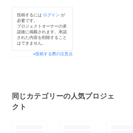
た。おかげさまで、記
皆様のご支援無くして
念すべき第1回目大成
は実現しなかったこと
投稿するには
ログイン
が
功となりました。初め
です。あのような大き
必要です。
てのクラウドファン
な会場で演奏ができ、
プロジェクトオーナーの承
認後に掲載されます。承認
ディングでわからない
ヘアメイク、ケータリ
された内容を削除すること
とことから始まりまし
ング、マッサージま
はできません。
たが、サポートいただ
で、皆様のご支援が
※投稿する際の注意点
けたおかげで走り切る
あったからこそ、安心
事ができました。生徒
して体験することが出
様も緊張感もありまし
来ました。改めて、人
たが、終始笑顔で来年
の繋がりや温かさを実
もやってくださいとお
感しました。本当にあ
声かけいただきました
りがとうございまし
同じカテゴリーの人気プロジェ
のでまた来年も走り切
た。三輪 尚大
クト
る心構えを持って音楽
から繋がる笑顔や感動
を伝えていける場所を
作り続けいていきま