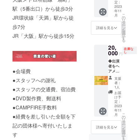
メー
リ
SNSな
定：
ル」を
ティー
2023
どで
駅（5番出口）から徒歩3分
年11
お送り
コン
アップ
こ
月
いたし
サート
JR環状線「天満」駅から徒
させて
の
リ
ます ※
の会場
いただ
タ
ー
歩7分
備考欄
扇町
きま
ン
詳細を見る
を
に ◆お
ミュー
す。 掲
選
JR「大阪」駅から徒歩15分
択
名前
ジアム
載して
す
る
(ニック
キュー
も差支
20,
ネーム
ブ
えのな
在庫な
可) ◆応
CUBE0
000
いお名
し
円
援メッ
1の会場
前や
◆出演
セージ
費に充
ニック
者をヘ
(任意)
てさせ
ネーム
●会場費
アメイ
ご記入
ていた
をご記
クでキ
くださ
だきま
入くだ
支援
●スタッフへの謝礼
レイに
い お名
す。 今
さいま
者：
する イ
前と
年、
せ
1人
●スタッフの交通費、宿泊費
ベント
メッ
2023年
お届
当日、
セージ
の10月
け予
●DVD製作費、郵送料
ヘアメ
を出演
にオー
定：
イク
2023
●CAMPFIRE手数料
者へお
プンす
年11
アー
届けい
る地域
こ
月
●経費を差し引いた全額を下
ティス
たしま
密着の
の
リ
トが出
す その
新しい
タ
ー
記の団体様へ寄付いたしま
演者様
様子を
施設。
ン
詳細を見る
を
おひと
SNSな
この会
選
す
択
りお一
どで
場から
す
る