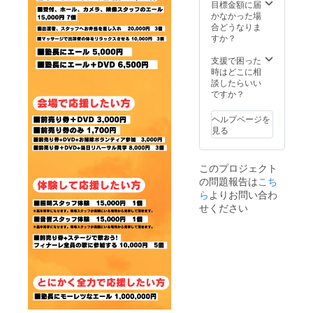
を出演
目標金額に届
者へお
かなかった場
届けい
合どうなりま
たしま
すか？
す その
様子を
支援で困った
SNSな
時はどこに相
どで
談したらいい
アップ
ですか？
させて
いただ
ヘルプページを
く場合
見る
がござ
います
掲載し
このプロジェクト
ても差
の問題報告は
こち
支えの
ないお
ら
よりお問い合わ
名前や
せください
ニック
ネーム
をご記
入くだ
さいま
せ