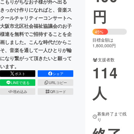
こもりがちなお子様が外へ出る
円
きっかけ作りになればと、音楽ス
まちづくり・地域活性化
クールチャリティーコンサートへ
大阪市北区社会福祉協議会のお子
CAMPFIRE for Social Good
CAMPFIRE Creation
45%
様達を無料でご招待することを企
CAMPFIREふるさと納税
machi-ya
コミュニティ
目標金額は
画しました。こんな時代だからこ
1,800,000円
そ、音楽を通して一人ひとりが輪
になり繋がって頂きたいと願って
支援者数
114
います。
ポスト
シェア
LINEで送る
URLコピー
人
埋め込み
QRコード
募集終了まで残
り