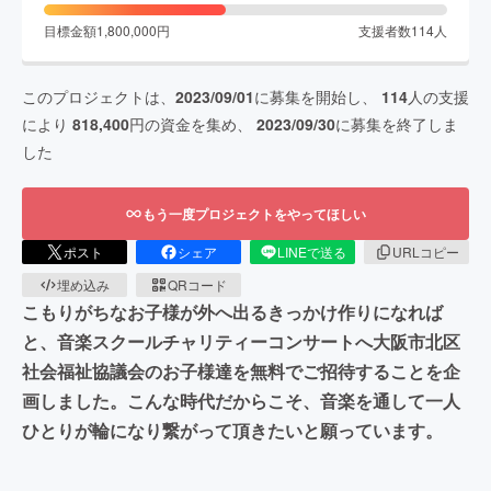
目標金額
1,800,000
円
支援者数
114
人
このプロジェクトは、
2023/09/01
に募集を開始し、
114
人の支援
により
818,400
円の資金を集め、
2023/09/30
に募集を終了しま
した
もう一度プロジェクトをやってほしい
ポスト
シェア
LINEで送る
URLコピー
埋め込み
QRコード
こもりがちなお子様が外へ出るきっかけ作りになれば
と、音楽スクールチャリティーコンサートへ大阪市北区
社会福祉協議会のお子様達を無料でご招待することを企
画しました。こんな時代だからこそ、音楽を通して一人
ひとりが輪になり繋がって頂きたいと願っています。