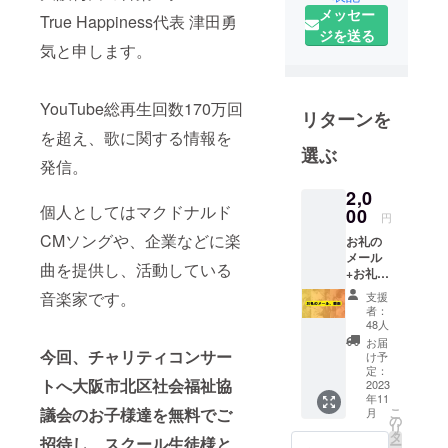
メッセー
True Happiness代表 津田勇
ジを送る
気と申します。
YouTube総再生回数170万回
リターンを
を超え、歌に関する情報を
選ぶ
発信。
2,0
個人としてはマクドナルド
00
円
CMソングや、企業などに楽
お礼の
メール
曲を提供し、活動している
+お礼の
動画 プ
音楽家です。
支援
ロジェ
者：
クト終
48人
了後
お届
に、お
今回、チャリティコンサー
け予
礼の
定：
トへ大阪市北区社会福祉協
メール
2023
年11
と動画
こ
議会のお子様達を無料でご
月
をお届
の
リ
けいた
タ
招待し、
スクール生徒様と
ー