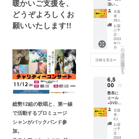
暖かいご支援を、
頂いた
リター
エール
ンで
支援
どうぞよろしくお
は当日
す。 コ
者：
に必要
ンサー
28人
願いいたします!!
な費用
ト当日
お届
に当て
が楽し
け予
させて
く、暖
定：
いただ
2023
かいも
年11
きます
のにな
こ
月
(残金は
るよう
の
リ
北区福
に、ス
タ
ー
祉協議
タッフ
ン
詳細を見る
を
会へ寄
一同頑
選
択
付) 塾長
張りま
す
る
を応援
す! ご支
6,5
したい
援頂い
と思っ
00
た方
円
ている
へ、ス
塾長に
方の
タッフ
エール
エール
よりお
+DVD
総勢12組の歌唱と、第一線
お待ち
礼の
★塾長
してお
メール
支援
で活動するプロミュージ
にエー
ります!!
をさせ
者：
ル 頂い
※塾長か
て頂き
6人
シャンがバックバンド参
たエー
らお礼
ます。
お届
ルは当
の活動
どうぞ
け予
加。
日に必
報告を
定：
よろし
要な費
2024
しま
くお願