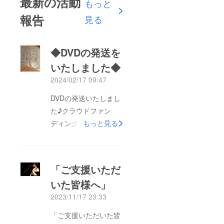
最新の活動
もっと
報告
見る
◆DVDの発送を
いたしました◆
2024/02/17 09:47
DVDの発送いたしまし
た♪クラウドファン
ディングご支援頂きま
もっと見る
して、ありがとうござ
います。DVDリターン
をお申込みの皆様へ、
「ご支援いただ
昨夜DVDを発送いたし
いた皆様へ」
ました。チャリティー
2023/11/17 23:33
コンサートの一日を、
特典映像も付けて作成
「ご支援いただいた皆
いたしました。お楽し