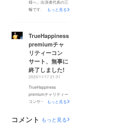
様へ」出演者代表の三
みいただければ幸いで
輪です。まずは、クラ
もっと見る
す。皆様方には本当に
ウドファンディングに
お世話になりました。
ご協力いただいた皆
こうしてチャリティー
様、本当にありがとう
TrueHappiness
コンサートを無事に終
ございました。コン
え、DVD作成までに至
premiumチャ
サート当日、僕自身は
れたことも、皆様方か
リティーコン
出演者として、また
らの応援を頂いたおか
コーラスとしてもス
サート、無事に
げです。ありがとうご
テージに上がっていま
終了しました!
ざいました。寒さもま
した。特に、コーラス
2023/11/17 21:31
だまだ続きそうですの
を担当している時は後
で、皆様どうぞご自愛
TrueHappiness
ろから出演者の歌を観
くださいませ。True
premiumチャリティー
ていたのですが、本当
Happiness津田ユウキ
コンサート、無事に終
にみんなが今自分ので
もっと見る
スタッフ一同
了しました!ご支援、
きる100%のパフォー
ご来場いただいた皆様
マンスをしていたと思
コメント
もっと見る
ありがとうございまし
います。ただこれは、