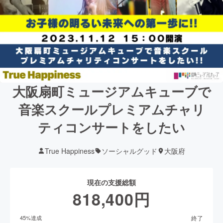
大阪扇町ミュージアムキューブで
音楽スクールプレミアムチャリ
ティコンサートをしたい
True Happiness
ソーシャルグッド
大阪府
現在の支援総額
818,400
円
終了
45
%達成