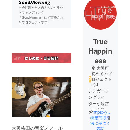
社会問題と向き合う人のクラウ
ドファンディング
「GoodMorning」にて実施され
たプロジェクトです。
True
Happin
ess
大阪府
初めてのプ
ロジェクト
です
シンガーソ
ングライ
ターが経営
する大阪梅
https://youtube.com/@tsudayuki
田の音楽ス
特定商取引
クール
法に基づく
大阪梅田の音楽スクール
表記