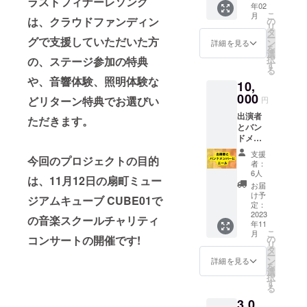
ラストフィナーレソング
年02
用に当
す。 ※
いいた
こ
月
てさせ
備考欄
は、クラウドファンディン
の
しま
リ
ていた
へお名
タ
す。 ※
ー
グで支援していただいた方
だきま
前(ニッ
ン
備考欄
詳細を見る
を
す (残金
クネー
選
へお名
択
の、ステージ参加の特典
は北区
ム可)を
す
前また
る
福祉協
ご記入
はニッ
や、音響体験、照明体験な
10,
議会へ
くださ
クネー
寄付) 塾
000
い
ムをお
どリターン特典でお選びい
円
長を応
願いい
出演者
援した
ただきます。
たしま
とバン
いと
す
ドメン
思って
バーに
いる方
支援
今回のプロジェクトの目的
エール!!
のエー
者：
12名の
ルお待
6人
は、11月12日の扇町ミュー
出演者
ちして
お届
とバン
おりま
け予
ジアムキューブ CUBE01で
ドメン
す!!
定：
バーに
2023
★DVD
の音楽スクールチャリティ
年11
声援を
コン
こ
月
送るリ
サート
の
コンサートの開催です!
リ
ターン
当日の
タ
ー
です ほ
ステー
ン
詳細を見る
を
とんど
ジを収
選
択
の出演
録し、
す
る
者様が
編集し
3,0
初の大
ます