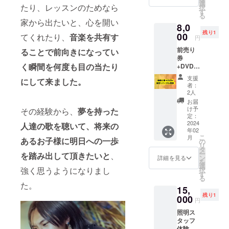
す) 大人
り 人
選
いたし
会へ寄
たり、レッスンのためなら
択
1名様ご
数 無し
す
ます 全
付) 出演
る
入場出
ご記入
席指定
家から出たいと、心を開い
者とバ
8,0
来ます
くださ
です
ンドメ
残り1
18歳以
00
い ～～
てくれたり、
音楽を共有す
★DVD
ンバー
円
下の同
～～～
コン
からお
前売り
ることで前向きになってい
伴は無
～～～
サート
礼の活
券
料です
～～～
当日の
動報告
く瞬間を何度も目の当たり
+DVD+
(要入場
当日受
ステー
をしま
当日リ
券) ～～
付に
ジを収
す！ ※
支援
にして来ました。
ハーサ
～～～
て、ご
録し、
者：
備考欄
ル見学
～～～
購入者
2人
編集し
へお名
★前売
～～～
様のお
ます
お届
前をお
り券 (※
前売り
名前を
け予
その経験から、
夢を持った
DVDの
願いい
備考欄
券お申
定：
お伝え
発送は
たしま
への記
2024
込みの
人達の歌を聴いて、
将来の
くださ
2024年
す
年02
載お願
際は、
い 人数
2月頃を
こ
月
あるお子様に明日への一歩
いしま
※備考欄
の
分の入
予定
リ
す) 大人
に ・ご
タ
場券を
ー
を踏み出して頂きたいと
、
1名様ご
購入者
ン
お渡し
詳細を見る
を
入場出
様のお
選
いたし
強く思うようになりまし
択
来ます
名前 ・
す
ます 全
る
18歳以
18歳以
席指定
た。
15,
下の同
下の同
です
残り1
伴は無
000
伴の有
円
料です
無 有
照明ス
(要入場
り 人
タッフ
券) ～～
数 無し
体験 体