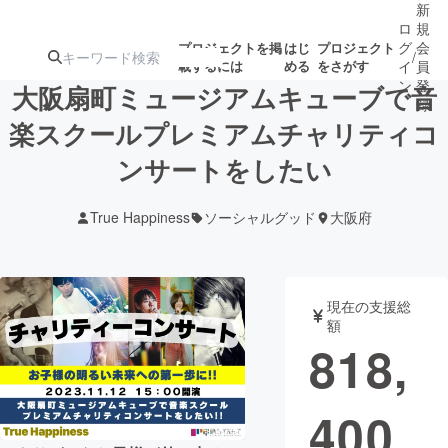
新
ロ
規
グ
会
プロジェクトを掲
はじ
プロジェクト
/
載するには
める
をさがす
イ
員
ン
登
大阪扇町ミュージアムキューブで音
録
楽スクールプレミアムチャリティコ
ンサートをしたい
人気のプロ
注目のリ
注目の新着プロ
募集終了が近いプ
もうすぐ公開
ジェクト
ターン
ジェクト
ロジェクト
されます
True Happiness
ソーシャルグッド
大阪府
アート・写真
音楽
現在の支援総
テクノロジー・ガジェット
ゲーム・サ
額
818,
映像・映画
書籍・雑誌
400
ビジネス・起業
チャレンジ