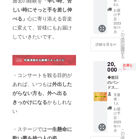
過去の経験を
「辛い時、苦
～～～
励んで
田勇気
0人
～～～
います!
を全力
しい時にそっと手を差し伸
お届
～～～
そして
で応援
け予
べる」
心に寄り添える音楽
当日受
普段、
しませ
定：
付に
超有名
んか?
2023
に変えて、皆様にもお届け
年11
て、ご
人バッ
今回の
こ
月
購入者
クバン
プロ
の
していきたいです。
リ
様のお
ドにご
ジェク
タ
ー
名前を
参加の
トの成
ン
詳細を見る
を
お伝え
ミュー
功への
選
択
くださ
ジシャ
大きな
す
る
い 人数
ンの
力にな
20,
分の入
方々
ります!!
在庫な
場券を
が、塾
塾長を
000
し
円
お渡し
長 津田
愛して
・コンサートを観る目的が
◆前日
いたし
勇気の
やまな
のバン
ます 全
思いに
い方の
あれば、いつもは
外出した
ドスタ
席指定
共感く
ご支
ジオ練
がらない方も、外へ出る
です ★
ださ
援、お
支援
習◆ バ
スター
り、ご
待ちし
者：
きっかけになる
かもしれな
ンドの
ジで歌
出演い
ており
1人
メン
おう!
ただく
ます♪ ※
お届
い
バー様
フィ
ことと
後日
け予
の前日
ナーレ
なりま
「お礼
定：
リハー
2023
の全員
した 出
のメー
年11
サル費
の歌に
演者と
ル」を
・ステージでは
一生懸命に
こ
月
用に充
参加す
バンド
お送り
の
リ
てさせ
歌い夢を持つ人の姿
る みん
メン
させて
タ