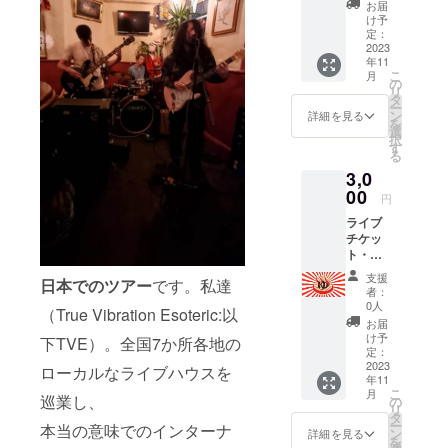
お届
ンドン
け予
から
定：
（Hugh
2023
年11
かTom
こ
月
のどち
の
リ
らから
タ
ー
か）
ン
詳細を見る
を
選
択
す
る
3,0
00
円
ライブ
チケッ
ト・ド
リンク
支援
日本でのツアー
です。私達
込み ・
者：
日程
0人
（True Vibration Esoteric:以
(2023年
お届
年11月
け予
下TVE）。全国7か所各地の
頃 バン
定：
ドメン
2023
ローカルなライブハウスを
年11
バーに
こ
月
資金提
巡業し、
の
リ
供を受
タ
ー
本当の意味でのインターナ
けるこ
ン
詳細を見る
を
とが決