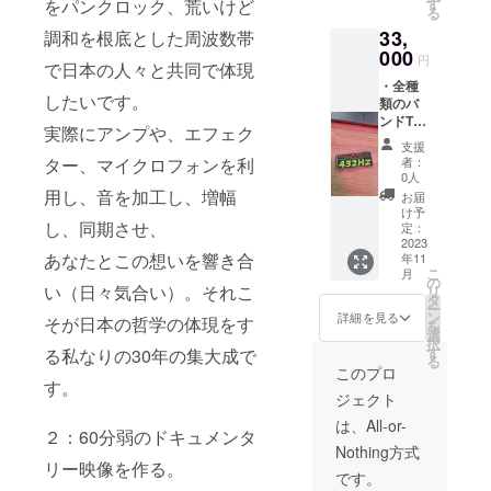
す
をパンクロック、荒いけど
る
OFF会
33,
の会場
調和を根底とした周波数帯
に参加
000
円
で日本の人々と共同で体現
するか
・全種
お知ら
したいです。
類のバ
せくだ
ンドT
さい
実際にアンプや、エフェク
シャツ
支援
・全員
者：
ター、マイクロフォンを利
からの
0人
感謝の
用し、音を加工し、増幅
お届
直筆の
け予
手紙 ・
し、同期させ、
定：
全公演
2023
あなたとこの想いを響き合
年11
に参加
こ
月
できる
の
い（日々気合い）。それこ
リ
ライブ
タ
ー
チケッ
ン
詳細を見る
そが日本の哲学の体現をす
を
ト ・全
選
択
公演後
す
る私なりの30年の集大成で
る
のVIP待
このプロ
遇 ・ラ
す。
ジェクト
イブド
キュメ
は、All-or-
２：60分弱のドキュメンタ
ンタ
Nothing方式
リーの
リー映像を作る。
配布 ・
です。
ライブ