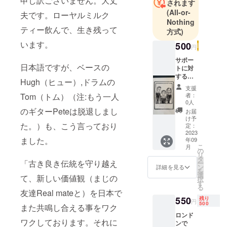
申し訳ございません。大丈
されます
(All-or-
夫です。ローヤルミルク
Nothing
ティー飲んで、生き残って
方式)
います。
500
円
サポー
日本語ですが、ベースの
トに対
する御
Hugh（ヒュー）,ドラムの
礼の
支援
メッ
Tom（トム）（注:もう一人
者：
セー
0人
ジ。
のギターPeteは脱退しまし
お届
メール
け予
た。）も、こう言っており
にて
定：
2023
ました。
年09
こ
月
の
リ
タ
「古き良き伝統を守り越え
ー
ン
詳細を見る
を
選
て、新しい価値観（まじの
択
す
る
友達Real mateと）を日本で
550
残り
円
500
また共鳴し合える事をワク
ロンド
ワクしております。それに
ンで