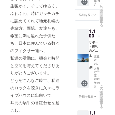
年09
す。 こ
こ
月
生暖かく、そしてゆるく、
のセッ
の
リ
トリス
タ
ふわふわ、時にガッチガチ
ー
トをラ
ン
詳細を見る
を
イブで
選
に認めてくれて地元札幌の
択
披露し
す
る
ます。
先輩方、両親、友達たち、
1,1
１あい
しねる
00
希望に満ち溢れた子供た
円
２In the
サポー
ち、日本に住んでいる数々
air ３
ト御礼
Leela
のフィクサー達へ、
のメッ
４Halo
セー
５最善
支援
私達の活動に、機会と時間
ジ 手
（Cyze
者：
紙に
n） ６
0人
と空間を与えてくださりあ
て 日
温泉
お届
本から
(Hot
け予
りがとうございます。
Spring)
定：
2023
どうぞこんなご時世、私達
７音と
年10
和 ８サ
こ
月
のロックを聴きに久々にラ
ターン
の
リ
リター
タ
ー
イブハウスに出向いて、
ン ９？
ン
詳細を見る
を
（それ
選
耳元の蝸牛の番狂わせを起
択
な！）
す
る
こし、
1,1