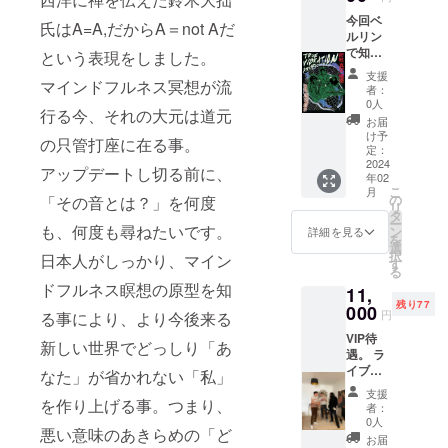
今回ベ
氏はA=A,だからA＝not Aだ
ルリン
で知り
という表現をしました。
合いロ
支援
ンドン
マインドフルネス冥想が流
者：
で再開
0人
行る今、それの大元は道元
したカ
お届
メラマ
け予
の只管打座に在る事。
ンにツ
定：
アーを
2024
アップデートし切る前に、
年02
同行し
こ
月
動画を
の
「その音とは？」を何度
リ
とって
タ
ー
もら
も、何度も尋ねたいです。
ン
詳細を見る
を
い、今
選
択
日本人がしっかり、マイン
回のツ
す
る
アーの
ドフルネス瞑想の原型を知
11,
ドキュ
残り77
メンタ
000
円
る事により、より今後来る
リー映
VIP待
像を
新しい世界でどっしり「あ
遇。 ラ
作って
イブ後
もらい
なた」が省かれない「私」
の面
ます。
支援
会、ハ
を作り上げる事。つまり、
そちら
者：
グ、写
に購入
0人
悪い意味のあきらめの「ど
真撮
者のク
お届