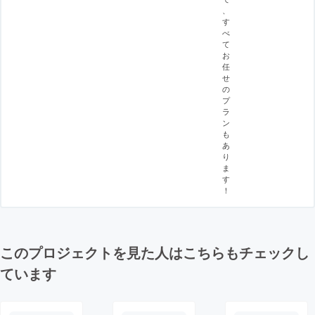
、
す
べ
て
お
任
せ
の
プ
ラ
ン
も
あ
り
ま
す
！
このプロジェクトを見た人はこちらもチェックし
ています