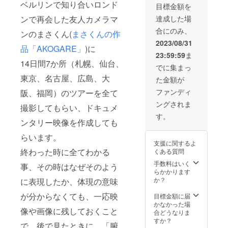
ベルリンで知り合いロンド
目標金額を
ドキュ
メンタ
達成した場
ンで再会した友人カメラマ
リー完
合にのみ、
成後の
ンのまさくん(
まさくんの作
上映会
2023/08/31
品「AKOGARE」
)に
チケッ
23:59:59
ま
ト ・音
14日間7か所（札幌、仙台、
源デー
でに集まっ
タの配
東京、名古屋、広島、大
た金額が
布 ・名
刺の配
ファンディ
阪、福岡）のツアーを全て
布 ・全
ングされま
OFF会
撮影してもらい、ドキュメ
／打ち
す。
上げ参
ンタリー映像を作成しても
加券
らいます。
支援に関するよ
終わった時に全てわかる
くある質問
手数料はいく
事、その時はなぜそのよう
らかかります
か？
に表現したか、体現の意味
が分からなくても、一応映
目標金額に届
かなかった場
像や画像に残しておくこと
合どうなりま
すか？
で、後で見たときに、「腑