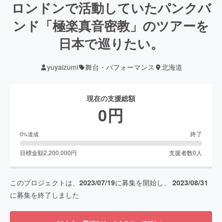
ロンドンで活動していたパンクバ
ンド「極楽真音密教」のツアーを
日本で巡りたい。
yuyaizumi
舞台・パフォーマンス
北海道
現在の支援総額
0
円
終了
0
%達成
目標金額
2,200,000
円
支援者数
0
人
このプロジェクトは、
2023/07/19
に募集を開始し、
2023/08/31
に募集を終了しました