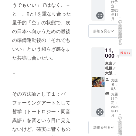
影、も
レジッ
け予
うでもいい」ではなく、＋
しほし
トの名
定：
ければ
2023
前もス
と－、0と1を重なり合った
年11
サイン
ペシャ
こ
月
的な何
ルサン
の
量子的「空」の状態で、次
リ
か。 ロ
クスと
タ
ー
ンドン
して
の日本へ向かうための最後
ン
詳細を見る
を
仕込み
乗っけ
選
択
の準備運動後の「それでも
のブリ
てもら
す
る
ティッ
い、作
いい」という和らぎ感をま
11,
シュ
成後、
残り77
ジョー
000
購入者
円
た共鳴し合いたい。
ク。
様に
東京／
データ
札幌／
を添付
↓
大阪／
いたし
名古屋
ます。
支援
／仙台
支援
者：
／福岡
時、必
0人
／広島
その方法論として１：パ
ず備考
お届
でのラ
欄に掲
け予
フォーミングアートとして
イブ後
定：
載を希
の打ち
2023
望され
哲学（トートロジー・同音
年11
上げ兼
るお名
こ
月
OFF会
の
前をご
異語）を音という目に見え
リ
参加券
タ
記入く
ー
・購入
ン
ださい
詳細を見る
ないけど、確実に響くもの
を
後、ど
選
択
この