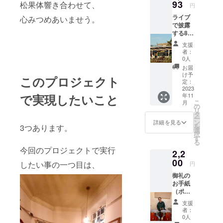
93
松果体響き合わせて、
円
ライブ
心みつめあいませう。
で披露
する8曲
分の歌
支援
詞 解説
者：
付き
0人
お届
け予
このプロジェクト
定：
2023
で実現したいこと
年11
こ
月
の
リ
タ
ー
ン
詳細を見る
を
3つあります。
選
択
す
る
今回のプロジェクトで実行
2,2
00
したい事の一つ目は、
円
御礼の
お手紙
（ポス
トカー
支援
ド）
者：
イギリ
0人
ス、ロ