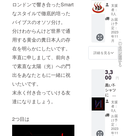
温泉
ロンドンで響き合ったSmart
わせ
支援
マーク
て、ラ
者：
なスタイルで徹底的培った
のゆを
イブハ
0人
添えて
ウスの
お届
バイブスのオソソ分け。
規模も
け予
定：
決定し
分けわからんけど世界で通
2023
ます。
年11
用する黄金の糞日本人の存
こ
月
の
リ
タ
在を明らかにしたいです。
ー
ン
詳細を見る
を
率直に申しまして、前向き
選
択
す
る
で素直な太陽（光）への門
3,3
出をあなたともに一緒に祝
00
円
いたいです。
黒いT-
シャツ
末永く付き合っていける友
に 極
楽真音
達になりましょう。
支援
密教の
者：
ロゴ
0人
「目
お届
2つ目は
印」胸
け予
につけ
定：
て
2023
年11