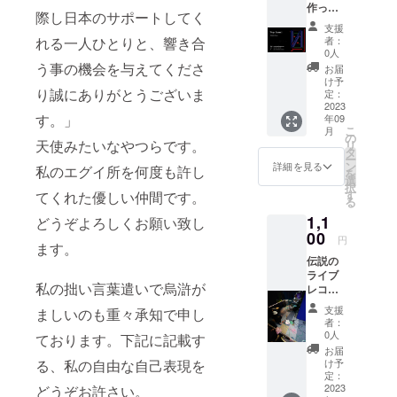
作っ
際し日本のサポートしてく
た、名
支援
刺。
れる一人ひとりと、響き合
者：
True
0人
Vibratio
う事の機会を与えてくださ
お届
n
け予
り誠にありがとうございま
Esoteri
定：
c の活
2023
す。」
年09
動内容
こ
月
が見れ
の
天使みたいなやつらです。
リ
るイン
タ
ー
スタグ
ン
詳細を見る
私のエグイ所を何度も許し
を
ラムへ
選
択
のアク
す
てくれた優しい仲間です。
る
セス権
1,1
私がロ
どうぞよろしくお願い致し
ンドン
00
円
ます。
で活動
伝説の
してい
ライブ
た内容
私の拙い言葉遣いで烏滸が
レコー
が見れ
ディン
ます。
支援
ましいのも重々承知で申し
グ、
アビー
者：
データ
ロード
0人
ております。下記に記載す
のみ
とかで
お届
メール
座禅し
る、私の自由な自己表現を
け予
に添付
てま
定：
しま
2023
どうぞお許さい。
す。