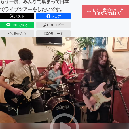
もう一度、みんなで集まって日本
でライブツアーをしたいです。
もう一度プロジェク
トをやってほしい
ポスト
シェア
LINEで送る
URLコピー
埋め込み
QRコード