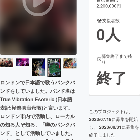
2,200,000円
まちづくり・地域活性化
支援者数
0
人
CAMPFIRE for Social Good
CAMPFIRE Creation
CAMPFIREふるさと納税
machi-ya
コミュニティ
募集終了まで残
り
終了
ロンドンで日本語で歌うパンクバ
ンドをしていました。バンド名は
True Vibration Esoteric (日本語
表記:極楽真音密教)と言います。
このプロジェクトは、
ロンドン市内で活動し、ローカル
2023/07/19
に募集を開始
の知る人ぞ知る、「噂のパンクバ
し、
2023/08/31
に募集を
ンド」として活動していました。
終了しました