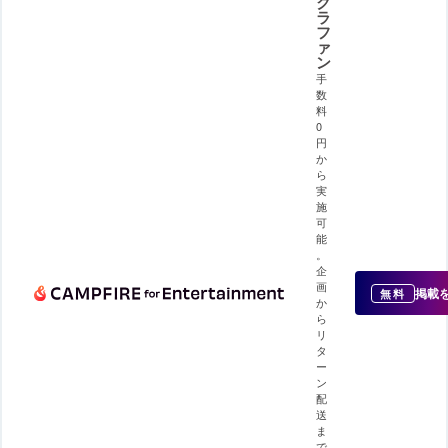
ク
ラ
フ
ァ
ン
手
数
料
0
円
か
ら
実
施
可
能
。
企
画
掲載
無料
か
ら
リ
タ
ー
ン
配
送
ま
で