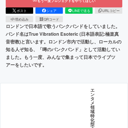
もう一度プロジェクトをやってほしい
ポスト
シェア
LINEで送る
URLコピー
埋め込み
QRコード
ロンドンで日本語で歌うパンクバンドをしていました。
バンド名はTrue Vibration Esoteric (日本語表記:極楽真
音密教)と言います。ロンドン市内で活動し、ローカルの
知る人ぞ知る、「噂のパンクバンド」として活動してい
ました。もう一度、みんなで集まって日本でライブツ
アーをしたいです。
エ
ン
タ
メ
領
域
特
化
型