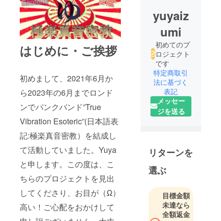
yuyaiz
umi
初めてのプ
はじめに・ご挨拶
ロジェクト
です
特定商取引
初めまして、2021年6月か
法に基づく
表記
ら2023年の6月までロンド
メッセー
ンでパンクバンド”True
ジを送る
Vibration Esoteric”(日本語表
記:極楽真音密教）を結成し
て活動していました。Yuya
リターンを
と申します。この度は、こ
選ぶ
ちらのプロジェクトを見出
してくださり、お目が（Ω）
目標金額
未達なら
高い！ご心配をおかけして
全額返金