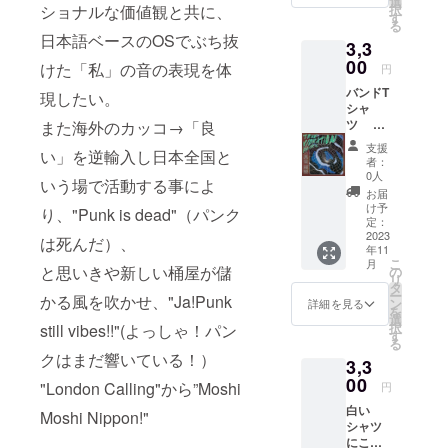
選
択
ショナルな価値観と共に、
定して
す
る
から日
日本語ベースのOSでぶち抜
3,3
程を組
みます
00
けた「私」の音の表現を体
円
・場
バンドT
所 札
現したい。
シャ
幌、仙
ツ サ
また海外のカッコ→「良
台、東
イズL
京、大
支援
い」を逆輸入し日本全国と
サイズ
阪、名
者：
M サイ
古屋、
0人
いう場で活動する事によ
ズ S
広島、
お届
福岡。
け予
り、"Punk is dead"（パンク
チケッ
定：
2023
トを購
は死んだ）、
年11
入して
こ
月
くだ
と思いきや新しい桶屋が儲
の
リ
さった
タ
ー
かる風を吹かせ、"Ja!Punk
場合、
ン
詳細を見る
を
どちら
選
択
still vibes!!"(よっしゃ！パン
の地域
す
る
に来る
クはまだ響いている！）
3,3
かをお
00
知らせ
"London Calling"から”Moshi
円
くださ
白い
い。 ・
Moshi Nippon!"
シャツ
購入者
にこの
数に合