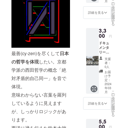
こ
月
の
リ
タ
ー
ン
詳細を見る
を
選
択
す
る
3,3
00
円
ドキュ
メンタ
リー映
最善(cy-zen)を尽くして
日本
画
支援
の哲学を体現
したい。京都
（50ー
者：
60分）
0人
学派の西田哲学の概念「絶
の撮影
お届
上映
け予
対矛盾的自己同一」を音で
会。 札
定：
幌、も
2024
体現。
年03
しくは
こ
月
東京に
の
意味わからない言葉を羅列
リ
て。
タ
ー
しているように見えます
ン
詳細を見る
を
選
択
が、しっかりロジックがあ
す
る
ります。
5,5
00
円
西洋に禅を伝えた鈴木大拙