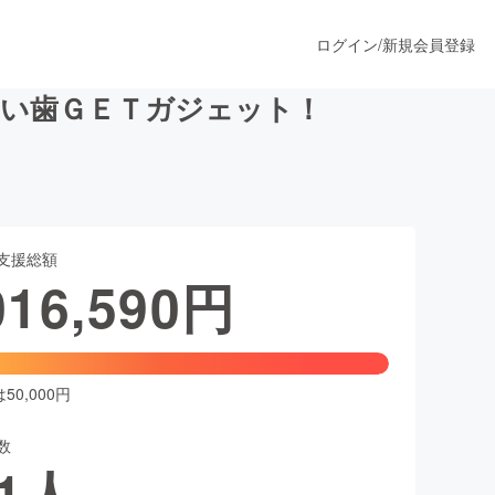
ログイン
/
新規会員登録
白い歯ＧＥＴガジェット！
うすぐ公開されます
支援総額
プロダクト
016,590
円
ファッション
スポーツ
0,000円
数
ア
ソーシャルグッド
1
人