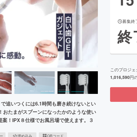
募集終
CAMPFIRE for Social Good
CAMPFIRE Creation
終
CAMPFIREふるさと納税
machi-ya
コミュニティ
このプロジェ
1,016,590
円
で追いつくには6.1時間も磨き続けないとい
化！おたまがスプーンになったかのような使い
案！IPX８仕様でお風呂場で使えます。３
ピー
埋め込み
QRコード