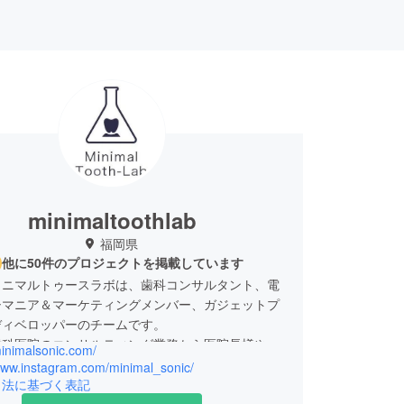
minimaltoothlab
福岡県
他に50件のプロジェクトを掲載しています
ミニマルトゥースラボは、歯科コンサルタント、電
シマニア＆マーケティングメンバー、ガジェットプ
ディベロッパーのチームです。
歯科医院のコンサルティング業務から医院長様やス
minimalsonic.com/
、そして患者様のニーズを捉え、プロダクト開発で
/www.instagram.com/minimal_sonic/
ンをクリアすることができるように日々励んでおり
引法に基づく表記