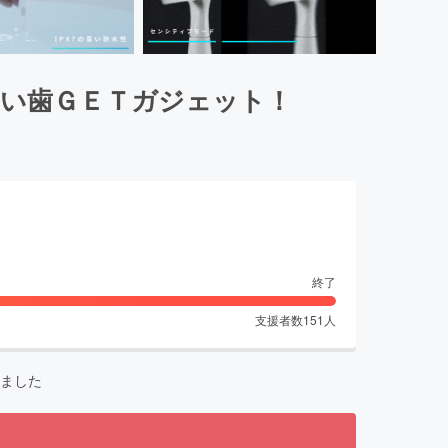
白い歯ＧＥＴガジェット！
終了
支援者数
151
人
ました