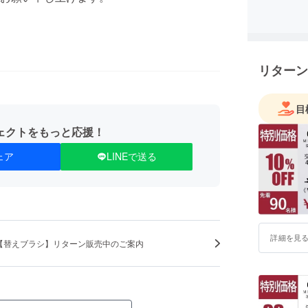
今後も様
りできる
リターン
目
ェクトをもっと応援！
ェア
LINEで送る
詳細を見
【替えブラシ】リターン販売中のご案内