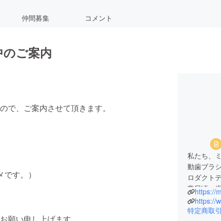
仲間募集
コメント
中のご案内
ので、ご案内させて頂きます。
私たち、
動歯ブラ
メです。）
ロダクト
常日頃、
https://
タッフ様
https:/
そのペイ
特定商取
お願い申し上げます。
ます。