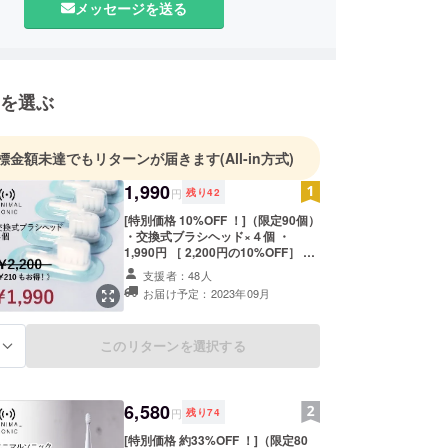
メッセージを送る
々なアイデアを現実化して皆様に新しい体験をお送
ように精進してまいります。
を選ぶ
標金額未達でもリターンが届きます
(All-in方式)
1,990
円
残り
42
[特別価格 10%OFF ！]（限定90個）
・交換式ブラシヘッド×４個 ・
1,990円 ［ 2,200円の10%OFF］ ・
交換式ブラシヘッド×4個 ※デザイ
支援者：48人
ン・仕様は変更になる可能性もござ
お届け予定：2023年09月
います。ご了承ください。 ※ご注文
状況、使用部材の供給状況、製造工
程上の都合等により出荷時期が遅れ
このリターンを選択する
る
る場合があります。 ※税込、送料込
みの価格です。
6,580
円
残り
74
[特別価格 約33%OFF ！]（限定80