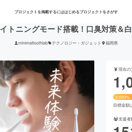
プロジェクトを掲載するには
はじめる
プロジェクトをさがす
イトニングモード搭載！口臭対策＆
minimaltoothlab
テクノロジー・ガジェット
福岡県
注目のリターン
注目の新着プロジェクト
募集終了が近いプロジェクト
も
現在の
音楽
舞台・パフォーマンス
1,
ゲーム・サービス開発
フード・飲食店
2,033%
書籍・雑誌出版
アニメ・漫画
目標金額は5
支援者
チャレンジ
ビューティー・ヘルスケ
15