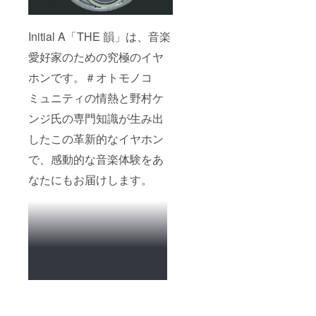
なりま
届け完
期不良
負担い
きまし
す。
了日よ
保証の
たしま
ては、
り、6カ
期間内
す。 初
修理で
Initial A「THE 韻」は、音楽
月と
の故障
期不良
のご対
なって
に関し
保証期
応と
愛好家のための究極のイヤ
おりま
まして
間を経
なって
す。
は、該
ホンです。＃オトモノコ
過した
おりま
保証期
当商品
あとの
して、
間の中
ミュニティの情熱と野村ケ
を新し
保証対
送料は
には、
い商品
応につ
お客様
ンジ氏の専門知識が生み出
初期不
へ交換
きまし
のご負
良保証
対応を
ては、
担とな
したこの革新的なイヤホン
期間が
させて
修理で
りま
ありま
いただ
のご対
す。
で、感動的な音楽体験をあ
して、1
きま
応と
※MMCX
カ月を
す。 初
なって
なたにもお届けします。
部の破
初期不
期不良
おりま
損や
良保証
保証期
して、
ケーブ
期間と
間の商
送料は
ルの断
させて
品の交
お客様
線等は
いただ
換に発
のご負
保証対
きま
生する
担とな
象外と
す。 初
送料に
りま
なりま
期不良
つきま
す。
す。
保証の
して
※MMCX
期間内
は、当
部の破
の故障
社でご
損や
に関し
負担い
ケーブ