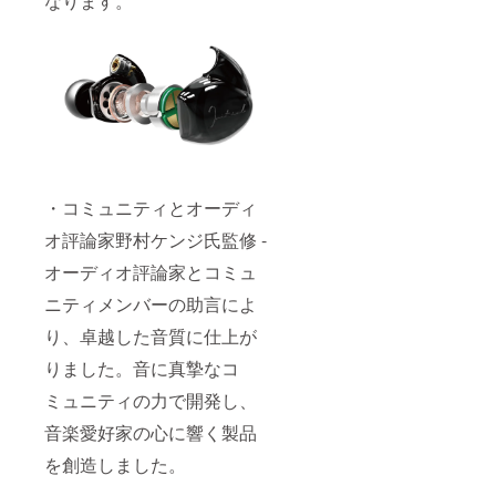
なります。
の故障
上の都
了承く
ご了承
なって
に関し
合等に
ださ
くださ
おりま
まして
より出
い。 ※
い。
す。
は、該
荷時期
一般販
保証期
保証期
当商品
が遅れ
売時の
間は当
間の中
を新し
る場合
価格
社のお
には、
い商品
があり
は、
届け完
初期不
へ交換
ます。
17,800
了日よ
良保証
対応を
2月
円（税
り、6カ
期間が
させて
中の配
込）
月と
ありま
いただ
送を予
16,182
なって
して、1
きま
定して
・コミュニティとオーディ
円（税
おりま
カ月を
す。 初
おりま
抜）予
す。
初期不
期不良
オ評論家野村ケンジ氏監修 -
すが、
定で
保証期
良保証
保証期
コロナ
す。 ※
間の中
期間と
間の商
オーディオ評論家とコミュ
や国際
クラウ
には、
させて
品の交
情勢に
ドファ
初期不
いただ
ニティメンバーの助言によ
換に発
よって
ンディ
良保証
きま
生する
遅延が
ングの
期間が
り、卓越した音質に仕上が
す。 初
送料に
起きる
商品の
ありま
期不良
つきま
場合も
りました。音に真摯なコ
パッ
して、1
保証の
して
ある旨
ケージ
カ月を
期間内
は、当
ミュニティの力で開発し、
予めご
は簡易
初期不
の故障
社でご
了承く
パッ
良保証
に関し
負担い
音楽愛好家の心に響く製品
ださ
ケージ
期間と
まして
たしま
い。 ※
となり
させて
は、該
す。 初
を創造しました。
一般販
ます旨
いただ
当商品
期不良
売時の
ご了承
きま
を新し