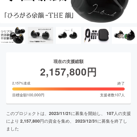
現在の支援総額
2,157,800
円
終了
2,157
%達成
目標金額
100,000
円
支援者数
107
人
このプロジェクトは、
2023/11/21
に募集を開始し、
107
人の支援
により
2,157,800
円の資金を集め、
2023/12/31
に募集を終了し
ました