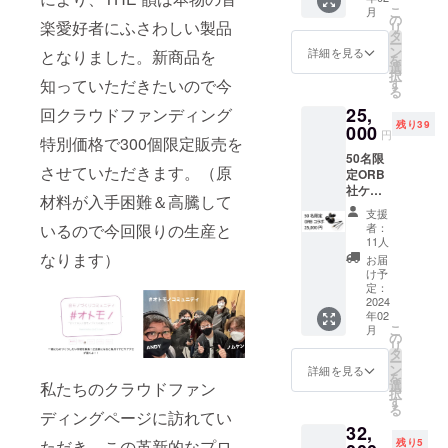
ています
得！
こ
月
平面駆
の
が、やっぱ
楽愛好者にふさわしい製品
リ
動ドラ
タ
り「これ
ー
イバー
ン
詳細を見る
となりました。新商品を
を
搭載イ
だ！」と思
選
択
ヤホン
知っていただきたいので今
す
えるものを
る
「THE
みんなで考
25,
回クラウドファンディング
韻」×１
残り39
個 ※
000
え、意見を
円
特別価格で300個限定販売を
皆様の
出し合って
50名限
ご支援
させていただきます。（原
定ORB
ユニークな
により
社ケー
量産効
商品を作る
材料が入手困難＆高騰して
ブル付
率が向
支援
ことが本当
属モデ
上した
いるので今回限りの生産と
者：
ル 一
場合、
に楽しいと
11人
般販売
正規販
なります）
お届
思っていま
予定価
売価格
け予
す。これか
格
が販売
定：
29,800
2024
予定価
らもどんど
年02
円より
格より
ん新しいプ
こ
月
も4800
下がる
の
リ
円お
ロダクトや
可能性
タ
ー
得！
もござ
ン
詳細を見る
フードプロ
を
平面駆
いま
選
私たちのクラウドファン
択
ジェクトを
動ドラ
す。 ※
す
る
イバー
ディングページに訪れてい
為替
企画してい
32,
搭載イ
レート
くつもりで
ただき、この革新的なプロ
残り5
ヤホン