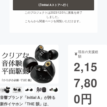
Initial Aストアへ行く
まちづくり・地域活性化
このプロジェクトは2023/12/31に募集を終了
しました。
こちらから関連ページを閲覧いただけます。
CAMPFIRE for Social Good
CAMPFIRE Creation
CAMPFIREふるさと納税
machi-ya
コミュニティ
現在の支援総
額
2,15
7,80
0
円
音響ブランド「Initial A」が誇る
新作イヤホン「THE 韻」は、