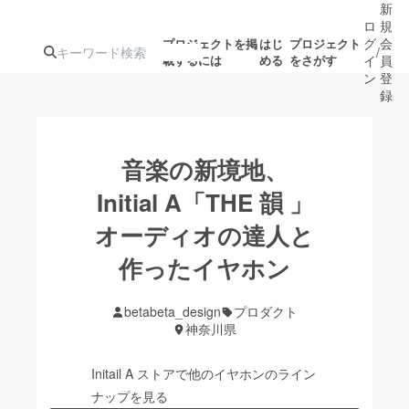
新
ロ
規
グ
会
プロジェクトを掲
はじ
プロジェクト
/
載するには
める
をさがす
イ
員
ン
登
録
人気のプロ
注目のリ
注目の新着プロ
募集終了が近いプ
もうすぐ公開
音楽の新境地、
ジェクト
ターン
ジェクト
ロジェクト
されます
Initial A「THE 韻 」
オーディオの達人と
アート・写真
音楽
作ったイヤホン
テクノロジー・ガジェット
ゲーム・サ
betabeta_design
プロダクト
神奈川県
映像・映画
書籍・雑誌
Initail A ストアで他のイヤホンのライン
ビジネス・起業
チャレンジ
ナップを見る