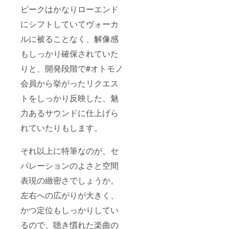
過した
線等は
ピークはかなりローエンド
あとの
保証対
保証対
象外と
にシフトしていてヴォーカ
応につ
なりま
きまし
ルに被ることなく、解像感
す。
ては、
もしっかり確保されていた
修理で
のご対
りと、開発段階で#オトモノ
応と
なって
会員から挙がったリクエス
おりま
して、
トをしっかり反映した、魅
送料は
お客様
力あるサウンドに仕上げら
のご負
れていたりもします。
担とな
りま
す。
それ以上に特筆なのが、セ
※MMCX
部の破
パレーションのよさと空間
損や
ケーブ
表現の緻密さでしょうか。
ルの断
線等は
左右への広がりが大きく、
保証対
象外と
かつ定位もしっかりしてい
なりま
るので、聴き慣れた楽曲の
す。