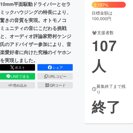
10mm平面駆動ドライバーとセラ
2,157%
ミックハウジングの特長により、
目標金額は
100,000円
驚きの音質を実現。オトモノコ
ミュニティの音にこだわる挑戦
支援者数
と、オーディオ評論家野村ケンジ
107
氏のアドバイザー参加により、音
楽愛好者に向けた究極のイヤホン
人
を実現しました。
ポスト
シェア
LINEで送る
URLコピー
埋め込み
QRコード
募集終了まで残
り
終了