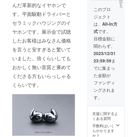
一般販
択
動ドラ
す。 ※
す
状況、
んだ革新的なイヤホンで
が遅れ
売時の
る
イバー
為替
使用部
このプロ
る場合
価格
搭載イ
レート
す。平面駆動ドライバーと
材の供
があり
は、
ジェクト
ヤホン
の変動
給状
ます。
17,800
セラミックハウジングのイ
「THE
等によ
況、製
は、
All-In方
2月
円（税
韻」×１
り正規
造工程
中の配
込）
ヤホンです。展示会で試聴
式
です。
個 ※
販売価
上の都
送を予
16,182
皆様の
格が販
合等に
目標金額に
定して
円（税
したお客様はみなさん価格
ご支援
売予定
より出
おりま
抜）予
関わらず、
により
価格よ
荷時期
すが、
を言うと安すぎると驚いて
定で
量産効
り下が
が遅れ
2023/12/31
コロナ
す。 ※
率が向
る可能
いました。倍くらいしても
る場合
や国際
クラウ
23:59:59
ま
上した
性もご
があり
情勢に
ドファ
場合、
おかしく無い音質と褒めて
ざいま
ます。
でに集まっ
よって
ンディ
正規販
す。 ※
2月
遅延が
ングの
た金額が
くださる方もいらっしゃる
売価格
デザイ
中の配
起きる
商品の
が販売
ン・仕
送を予
ファンディ
場合も
パッ
くらいです。
予定価
様は変
定して
ある旨
ケージ
ングされま
格より
更にな
おりま
予めご
は簡易
下がる
る可能
すが、
す。
了承く
パッ
可能性
性もご
コロナ
ださ
ケージ
もござ
ざいま
や国際
い。 ※
となり
いま
す。ご
情勢に
一般販
ます旨
支援に関するよ
す。 ※
了承く
よって
売時の
ご了承
くある質問
為替
ださ
遅延が
価格
くださ
レート
い。 ※
手数料はいく
起きる
は、
い。
の変動
ご注文
らかかります
場合も
29,800
保証期
等によ
状況、
か？
ある旨
円（税