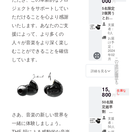
000
の変動
円
す！
「THE
等によ
ジェクトをサポートしてい
5名限定
韻」×１
り正規
2個買う
個 ※
販売価
ただけることを心より感謝
ニッチな商
とお
皆様の
格が販
得！ 平
ご支援
品でも、誰
売予定
いたします。あなたのご支
支援
面駆動
により
価格よ
者：
かに「これ
ドライ
量産効
援によって、より多くの
り下が
0人
が欲しかっ
バー搭
率が向
る可能
お届
載イヤ
人々が音楽をより深く楽し
上した
性もご
け予
たんだ！」
ホン
場合、
定：
ざいま
と思っても
むことができることを確信
「THE
2024
正規販
す。 ※
年02
韻」×2
らえる瞬間
売価格
デザイ
しています。
こ
月
個 ※
が販売
の
ン・仕
を作りた
リ
皆様の
予定価
タ
様は変
ー
い。それが
ご支援
格より
ン
更にな
詳細を見る
を
により
下がる
私たちの目
選
る可能
択
量産効
可能性
す
性もご
標です。皆
る
率が向
もござ
ざいま
さんと一緒
15,
上した
いま
す。ご
在庫な
場合、
800
す。 ※
し
了承く
にそんな瞬
円
正規販
為替
ださ
間を増やし
50名限
売価格
レート
い。 ※
定超早
が販売
ていけたら
の変動
ご注文
割 一
予定価
等によ
状況、
さあ、音楽の新しい世界を
嬉しいで
般販売
格より
り正規
使用部
支援
す！
予定価
下がる
販売価
一緒に体験しましょう。
材の供
者：
格
可能性
格が販
50人
給状
19,800
THE 韻による感動的な音楽
もござ
売予定
お届