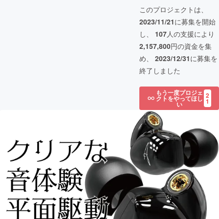
このプロジェクトは、
2023/11/21
に募集を開始
し、
107
人の支援により
2,157,800
円の資金を集
め、
2023/12/31
に募集を
終了しました
もう一度プロジェ
2
クトをやってほし
1
い