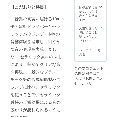
間は当
り正規
使用部
予めご
込）
社のお
【こだわりと特長】
販売価
材の供
目標金額に届
了承く
27,901
届け完
格が販
給状
かなかった場
ださ
円（税
了日よ
売予定
況、製
合どうなりま
い。 ※
抜）予
り、6カ
・音楽の真実を届ける10mm
価格よ
造工程
すか？
一般販
定で
月と
り下が
上の都
売時の
す。 ※
なって
平面駆動ドライバーとセラ
る可能
合等に
支援で困った
価格
クラウ
おりま
性もご
より出
時はどこに相
は、
ドファ
ミックハウジング - 本物の
す。
ざいま
荷時期
談したらいい
17,800
ンディ
保証期
す。 ※
が遅れ
ですか？
音響体験を追求し、細やか
円（税
ングの
間の中
デザイ
る場合
込）
商品の
には、
ン・仕
な音の表現を実現しまし
があり
16,182
パッ
ヘルプページを
初期不
様は変
ます。
円（税
ケージ
見る
良保証
た。 セラミック素材の採用
更にな
2月
抜）予
は簡易
期間が
る可能
中の配
定で
パッ
ありま
により、豊かでクリアな音
性もご
送を予
す。 ※
ケージ
して、1
このプロジェクト
ざいま
定して
クラウ
となり
を再現。一般的なプラス
カ月を
の問題報告は
こち
す。ご
おりま
ドファ
ます旨
初期不
了承く
ら
よりお問い合わ
すが、
ンディ
チック等の合成樹脂製ハウ
ご了承
良保証
ださ
コロナ
ングの
せください
くださ
期間と
い。 ※
ジングに比べ、セラミック
や国際
商品の
い。
させて
ご注文
情勢に
パッ
保証期
いただ
を使うことで、セラミック
状況、
よって
ケージ
間は当
きま
使用部
遅延が
は簡易
社のお
す。 初
独特の反響効果による音の
材の供
起きる
パッ
届け完
期不良
給状
場合も
ケージ
了日よ
保証の
広がりが感じられるように
況、製
ある旨
となり
り、6カ
期間内
造工程
予めご
ます旨
月と