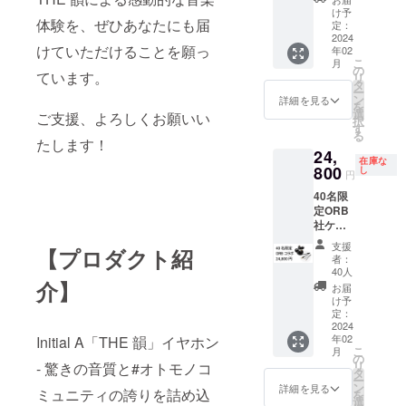
況、製
円より
いま
価格よ
け予
造工程
体験を、ぜひあなたにも届
も4000
す。 ※
定：
り下が
上の都
円お
2024
為替
る可能
合等に
けていただけることを願っ
年02
得！
レート
性もご
より出
こ
月
平面駆
の変動
の
ざいま
荷時期
ています。
リ
動ドラ
等によ
タ
す。 ※
が遅れ
ー
イバー
り正規
ン
デザイ
詳細を見る
る場合
を
搭載イ
販売価
選
ン・仕
ご支援、よろしくお願いい
があり
択
ヤホン
格が販
す
様は変
ます。
る
「THE
売予定
たします！
更にな
2月
24,
韻」×１
価格よ
る可能
中の配
在庫な
個 ※
800
り下が
し
性もご
送を予
円
皆様の
る可能
ざいま
定して
40名限
ご支援
性もご
す。ご
おりま
定ORB
により
ざいま
了承く
すが、
社ケー
量産効
す。 ※
ださ
コロナ
ブル付
率が向
デザイ
い。 ※
や国際
支援
【プロダクト紹
属モデ
上した
ン・仕
ご注文
者：
情勢に
ル 一
場合、
様は変
40人
状況、
よって
般販売
介】
正規販
更にな
使用部
お届
遅延が
予定価
売価格
る可能
け予
材の供
起きる
格
が販売
定：
性もご
給状
場合も
29,800
2024
予定価
ざいま
況、製
ある旨
年02
Initial A「THE 韻」イヤホン
円より
格より
す。ご
造工程
予めご
こ
月
も5000
下がる
の
了承く
上の都
了承く
リ
- 驚きの音質と#オトモノコ
円お
可能性
タ
ださ
合等に
ださ
ー
得！
もござ
ン
い。 ※
詳細を見る
より出
い。 ※
ミュニティの誇りを詰め込
を
平面駆
いま
選
ご注文
荷時期