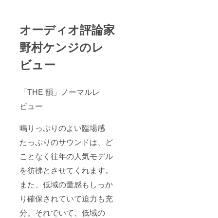
まして
たしま
ルの断
は、該
す。 初
線等は
当商品
期不良
保証対
オーディオ評論家
を新し
保証期
象外と
い商品
間を経
なりま
へ交換
野村ケンジのレ
過した
す。
対応を
あとの
させて
保証対
ビュー
いただ
応につ
きま
きまし
す。 初
ては、
期不良
修理で
「THE 韻」ノーマルレ
保証期
のご対
ビュー
間の商
応と
品の交
なって
換に発
おりま
鳴りっぷりのよい臨場感
生する
して、
送料に
送料は
たっぷりのサウンドは、ど
つきま
お客様
して
のご負
ことなく往年の人気モデル
は、当
担とな
社でご
りま
を彷彿とさせてくれます。
負担い
す。
たしま
また、低域の量感もしっか
※MMCX
す。 初
部の破
り確保されていて迫力も充
期不良
損や
保証期
ケーブ
分。それでいて、低域の
間を経
ルの断