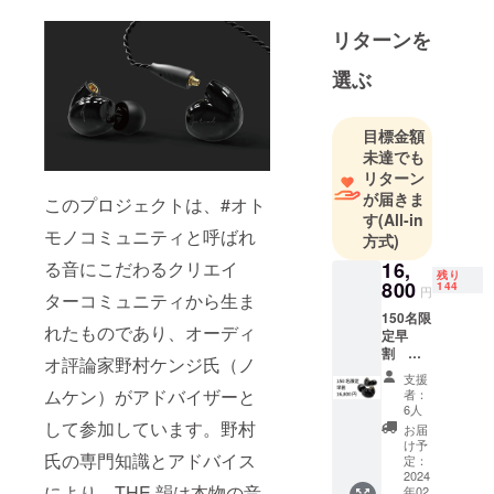
際、みんな
で一緒にも
リターンを
のづくりを
選ぶ
する楽しさ
を感じ、そ
こからコ
目標金額
ミュニティ
未達でも
リターン
を立ち上げ
が届きま
ました。今
このプロジェクトは、#オト
す
(All-in
では、プロ
モノコミュニティと呼ばれ
方式)
ダクトや
る音にこだわるクリエイ
16,
フード系の
残り
800
144
円
ターコミュニティから生ま
プロジェク
150名限
トに日々挑
れたものであり、オーディ
定早
戦していま
割 一
オ評論家野村ケンジ氏（ノ
般販売
す。
支援
予定価
ムケン）がアドバイザーと
者：
格
6人
世の中には
19,800
して参加しています。野村
お届
円より
たくさんの
け予
氏の専門知識とアドバイス
も3000
定：
モノが溢れ
円お
2024
により、THE 韻は本物の音
年02