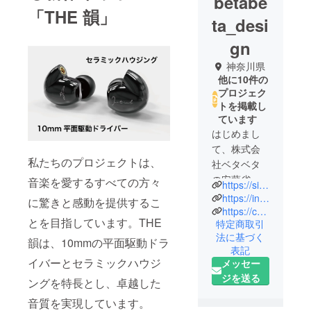
betabe
「THE 韻」
ta_desi
gn
神奈川県
他に10件の
プロジェク
トを掲載し
ています
はじめまし
て、株式会
私たちのプロジェクトは、
社ベタベタ
の安藤省吾
音楽を愛するすべての方々
https://sites.google.com/betabeta.jp/top
（アン
https://initiala.theshop.jp
に驚きと感動を提供するこ
ディ）で
https://community.camp-fire.jp/dashboard/600867
とを目指しています。THE
特定商取引
す！
法に基づく
韻は、10mmの平面駆動ドラ
表記
2020年にク
イバーとセラミックハウジ
メッセー
ラウドファ
ジを送る
ングを特長とし、卓越した
ンディング
に挑戦した
音質を実現しています。