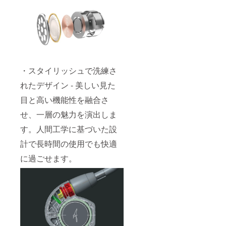
保証期
価格
くださ
す。 初
い商品
間を経
は、
い。
期不良
へ交換
過した
17,800
保証期
保証の
対応を
あとの
円（税
間は当
期間内
させて
保証対
込）
社のお
の故障
いただ
応につ
16,182
届け完
に関し
きま
きまし
円（税
了日よ
まして
す。 初
ては、
抜）予
り、6カ
は、該
期不良
修理で
定で
・スタイリッシュで洗練さ
月と
当商品
保証期
のご対
す。 ※
なって
を新し
間の商
応と
れたデザイン - 美しい見た
クラウ
おりま
い商品
品の交
なって
ドファ
す。
へ交換
換に発
おりま
目と高い機能性を融合さ
ンディ
保証期
対応を
生する
して、
ングの
間の中
させて
送料に
せ、一層の魅力を演出しま
送料は
商品の
には、
いただ
つきま
お客様
パッ
初期不
きま
す。人間工学に基づいた設
して
のご負
ケージ
良保証
す。 初
は、当
担とな
は簡易
計で長時間の使用でも快適
期間が
期不良
社でご
りま
パッ
ありま
保証期
負担い
す。
に過ごせます。
ケージ
して、1
間の商
たしま
※MMCX
となり
カ月を
品の交
す。 初
部の破
ます旨
初期不
換に発
期不良
損や
ご了承
良保証
生する
保証期
ケーブ
くださ
期間と
送料に
間を経
ルの断
い。
させて
つきま
過した
線等は
保証期
いただ
して
あとの
保証対
間は当
きま
は、当
保証対
象外と
社のお
す。 初
社でご
応につ