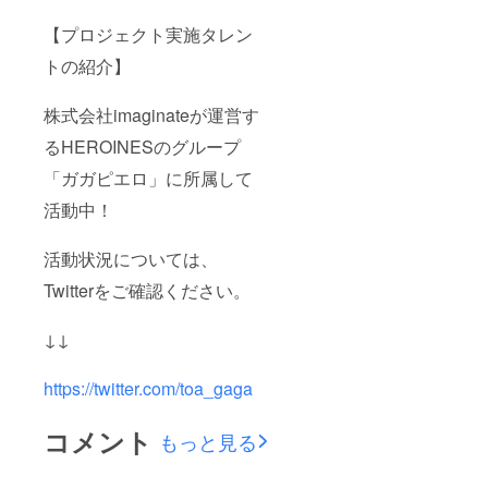
記載が
の詳細
ない場
は当日
【プロジェクト実施タレン
合は、
までに
作成で
別途お
トの紹介】
きませ
知らせ
ん。(ミ
させて
ニ旗な
いただ
株式会社imaginateが運営す
ど) ※お
きま
るHEROINESのグループ
名前
す。 ⑤
（ニッ
生誕限
「ガガピエロ」に所属して
クネー
定オリ
ム可）
ジナル
活動中！
は、6文
ネーム
字まで
プレー
お願い
ト 当
活動状況については、
いたし
日、お
ます。
渡しい
Twitterをご確認ください。
※特殊文
たしま
字・記
す。 会
↓↓
号は使
場にお
用でき
越しに
ません
なれな
https://twitter.com/toa_gaga
い場合
は、リ
ターン
コメント
もっと見る
品の郵
送と一
緒にお