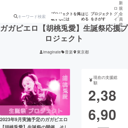
新
ロ
規
グ
会
プロジェクトを掲
はじ
プロジェクト
/
載するには
める
をさがす
イ
員
ン
登
ガガピエロ【胡桃兎愛】生誕祭応援プ
録
ロジェクト
人気のプロ
注目のリ
注目の新着プロ
募集終了が近いプ
もうすぐ公開
imaginate
音楽
東京都
ジェクト
ターン
ジェクト
ロジェクト
されます
アート・写真
音楽
現在の支援総
額
2,38
テクノロジー・ガジェット
ゲーム・サ
6,90
映像・映画
書籍・雑誌
2023年9月実施予定のガガピエロ
ビジネス・起業
チャレンジ
【胡桃兎愛】生誕祭の開催、そし