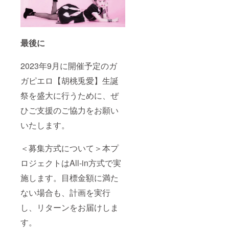
号は使
たしま
ドは付
用でき
す。
属しま
ませ
ネーム
せん)を
ん。
プレー
ご自宅
トのお
へ郵送
最後に
名前
させて
は、備
いただ
考欄に
きま
2023年9月に開催予定のガ
記載さ
す。 ④
れたお
クラウ
ガピエロ【胡桃兎愛】生誕
名前が
ドファ
使用さ
ンディ
祭を盛大に行うために、ぜ
れま
ング限
ひご支援のご協力をお願い
す。 ※
定グッ
備考欄
ズ クラ
いたします。
へ記載
ウド
希望の
ファン
お名前
ディン
＜募集方式について＞本プ
（ニッ
グご支
クネー
援者限
ロジェクトはAll-in方式で実
ム）を
定の
ご記入
グッズ
施します。目標金額に満た
くださ
をご用
い。 備
意させ
ない場合も、計画を実行
考欄に
ていた
し、リターンをお届けしま
ニック
だきま
ネーム
す。
す。
などの
グッズ