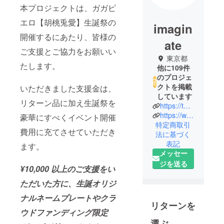
本プロジェクトは、ガガピ
エロ【胡桃兎愛】生誕祭の
imagin
開催するにあたり、皆様の
ate
ご支援とご協力をお願いい
東京都
たします。
他に109件
のプロジェ
クトを掲載
いただきました支援金は、
しています
リターン品に加え生誕祭を
https://twitter.com/heroines_idol/
https://www.imaginate.jp/
豪華にすべくイベント開催
特定商取引
費用に充てさせていただき
法に基づく
表記
ます。
メッセー
ジを送る
¥10,000 以上のご支援をい
ただいた方に、生誕オリジ
ナルネームプレートやクラ
リターンを
ウドファンディング限定
選ぶ