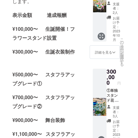
します。
1〜3週
レント
す。 ②
支援
間で直
が使用
クラウ
者：
筆サイ
する楽
ドファ
2人
表示金額 達成報酬
ン入り
屋にお
ンディ
お届
の のぼ
花をお
ング限
け予
り旗
届けい
定グッ
定：
¥100,000〜 生誕開催！フ
(ポール
たしま
2023
ズ クラ
年10
スタン
す。 使
ウド
ラワースタンド設置
こ
月
ドは付
用した
ファン
の
リ
属しま
お花は
ディン
タ
ー
¥300,000〜 生誕衣装制作
せん)を
郵送は
グご支
ン
詳細を見る
を
ご自宅
いたし
援者限
選
択
へ郵送
ませ
定の
す
る
させて
ん。生
グッズ
300
いただ
誕イベ
をご用
¥500,000〜 スタフラアッ
きま
ント当
,00
意させ
す。 ②
日、欲
ていた
0
プグレード①
円
クラウ
しい場
だきま
ドファ
合はス
①単独
す。
ンディ
タッフ
スタン
グッズ
¥700,000〜 スタフラアッ
ング限
にご相
ド花 生
の詳細
定グッ
談くだ
誕祭支
プグレード②
は当日
支援
ズ クラ
さい。
援者様
までに
者：
ウド
②のぼ
のお名
別途お
3人
¥900,000〜 舞台装飾
ファン
り旗 当
前
知らせ
お届
ディン
日の装
（ニッ
させて
け予
グご支
飾に使
クネー
いただ
定：
¥1,100,000〜 スタフラアッ
援者限
用す
ム可）
2023
きま