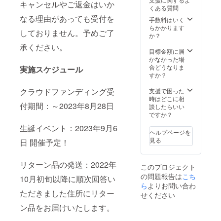
越しに
属しま
生誕祭
キャンセルやご返金はいか
考欄に
くある質問
なれな
せん)を
の集合
記載さ
なる理由があっても受付を
い場合
ご自宅
写真
れたお
手数料はいく
は、リ
へ郵送
に、特
名前が
らかかります
しておりません。予めご了
ターン
させて
別支援
使用さ
か？
品の郵
いただ
者枠と
れま
承ください。
送と一
きま
してお
す。 ※
目標金額に届
緒にお
す。 ③
名前を
備考欄
かなかった場
送りい
クラウ
記載さ
へ記載
合どうなりま
実施スケジュール
たしま
ドファ
せてい
希望の
すか？
す。
ンディ
ただき
お名前
ネーム
ング限
ます。
クラウドファンディング受
（ニッ
支援で困った
プレー
定グッ
また、
クネー
時はどこに相
付期間：～2023年8月28日
トのお
ズ クラ
作成し
ム）を
談したらいい
名前
ウド
た集合
ご記入
ですか？
は、備
ファン
写真の
くださ
生誕イベント：2023年9月6
考欄に
ディン
データ
い。 備
ヘルプページを
記載さ
グご支
はメー
考欄に
見る
日 開催予定！
れたお
援者限
ルにて
ニック
名前が
定の
後日お
ネーム
使用さ
グッズ
送りさ
などの
リターン品の発送：2022年
このプロジェクト
れま
をご用
せてい
記載が
の問題報告は
こち
す。 ※
意させ
ただき
ない場
10月初旬以降に順次回答い
備考欄
ていた
ます。
ら
よりお問い合わ
合は、
ただきました住所にリター
へ記載
だきま
③のぼ
作成で
せください
希望の
す。
り旗 当
きませ
ン品をお届けいたします。
お名前
グッズ
日の装
ん。(ミ
（ニッ
の詳細
飾に使
ニ旗な