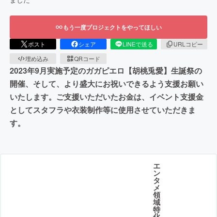
もう一度プロジェクトをやってほしい
ポスト
シェア
LINEで送る
URLコピー
埋め込み
QRコード
2023年9月実施予定のガガピエロ【胡桃兎愛】生誕祭の
開催、そして、より盛大にお祝いできるよう支援お願い
いたします。ご支援いただいたお金は、イベント支援金
としてスタフラや衣装制作等に使用させていただきま
す。
エ
ン
タ
メ
領
域
特
化