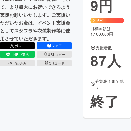
9
円
て、より盛大にお祝いできるよう
まちづくり・地域活性化
支援お願いいたします。ご支援い
216%
ただいたお金は、イベント支援金
目標金額は
CAMPFIRE for Social Good
CAMPFIRE Creation
としてスタフラや衣装制作等に使
1,100,000円
CAMPFIREふるさと納税
machi-ya
コミュニティ
用させていただきます。
ポスト
シェア
支援者数
87
人
LINEで送る
URLコピー
埋め込み
QRコード
募集終了まで残
り
終了