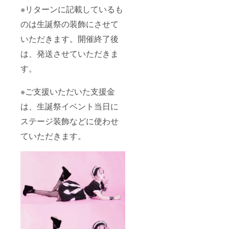
クネー
は当日
用す
ど) ※お
※リターンに記載しているも
ム）を
までに
る、の
名前
ご記入
別途お
ぼり旗
（ニッ
のは生誕祭の装飾にさせて
くださ
知らせ
を作成
クネー
い。 備
させて
致しま
ム可）
いただきます。開催終了後
考欄に
いただ
す。 の
は、6文
ニック
きま
ぼり旗
は、発送させていただきま
字まで
ネーム
す。 ④
には生
お願い
す。
などの
生誕限
誕祭支
いたし
記載が
定オリ
援者様
ます。
ない場
ジナル
のお名
※特殊文
※ご支援いただいた支援金
合は、
ネーム
前
字・記
作成で
プレー
（ニッ
号は使
は、生誕祭イベント当日に
きませ
ト 当
クネー
用でき
ん。(ミ
日、お
ム可）
ませ
ステージ装飾などに使わせ
ニ旗な
渡しい
が記載
ん。
ど) ※お
たしま
されま
ていただきます。
名前
す。 会
す。 生
（ニッ
場にお
誕祭終
クネー
越しに
了後、
ム可）
なれな
1〜3週
は、6文
い場合
間で直
字まで
は、リ
筆サイ
お願い
ターン
ン入り
いたし
品の郵
の のぼ
ます。
送と一
り旗
※特殊文
緒にお
(ポール
字・記
送りい
スタン