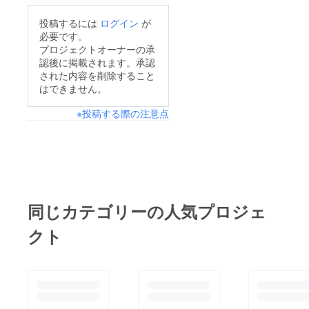
送りい
たしま
投稿するには
ログイン
が
す。
必要です。
ネーム
プレー
プロジェクトオーナーの承
トのお
認後に掲載されます。承認
名前
された内容を削除すること
は、備
はできません。
考欄に
記載さ
※投稿する際の注意点
れたお
名前が
使用さ
れま
す。 ※
備考欄
へ記載
希望の
お名前
同じカテゴリーの人気プロジェ
（ニッ
クネー
クト
ム）を
ご記入
くださ
い。 備
考欄に
ニック
ネーム