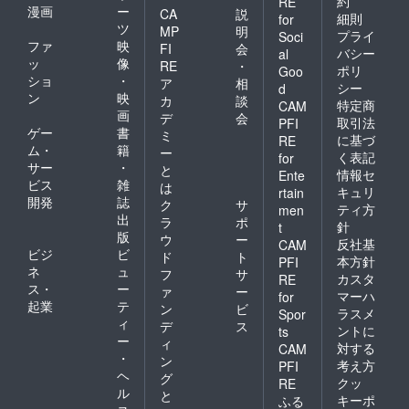
約
RE
漫画
ー
CA
説
細則
for
ツ
MP
明
プライ
Soci
ファ
映
FI
会
バシー
al
ッ
像
RE
・
ポリ
Goo
ショ
・
ア
相
シー
d
ン
映
カ
談
特定商
CAM
画
デ
会
取引法
PFI
ゲー
書
ミ
に基づ
RE
ム・
籍
ー
く表記
for
サー
・
と
情報セ
Ente
ビス
雑
は
キュリ
rtain
開発
誌
ク
サ
ティ方
men
出
ラ
ポ
針
t
版
ウ
ー
反社基
CAM
ビジ
ビ
ド
ト
本方針
PFI
ネ
ュ
フ
サ
カスタ
RE
ス・
ー
ァ
ー
マーハ
for
起業
テ
ン
ビ
ラスメ
Spor
ィ
デ
ス
ントに
ts
ー
ィ
対する
CAM
・
ン
考え方
PFI
ヘ
グ
クッ
RE
ル
と
キーポ
ふる