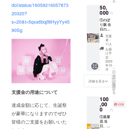
る
クネー
dol/status/16059216057873
50,
ム可）
を記載
000
20320?
円
させて
①のぼ
いただ
s=20&t=5qxatibqjf8HyyYy45
り旗 当
きま
日の装
90Sg
す。 お
飾に使
名前は
支援
用す
データ
者：
る、の
で印字
11人
ぼり旗
を入れ
お届
を作成
させて
け予
致しま
いただ
定：
す。 の
2023
きます
年10
ぼり旗
生誕祭
こ
月
には生
終了
の
リ
誕祭支
後、1〜
タ
ー
援者様
3週間で
ン
詳細を見る
を
のお名
ミニ旗
選
択
前
に直筆
す
支援金の用途について
る
（ニッ
サイン
100
クネー
入れた
ム可）
,00
ものを
達成金額に応じて、生誕祭
残り28
が記載
ご自宅
0
円
されま
が豪華になりますのでぜひ
へ郵送
す。 生
①楽屋
させて
皆様のご支援をお願いいた
誕祭終
花 当
いただ
了後、
日、タ
きま