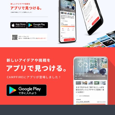
できな
い場合
があり
ます。
あらか
じめご
了承く
ださ
い。