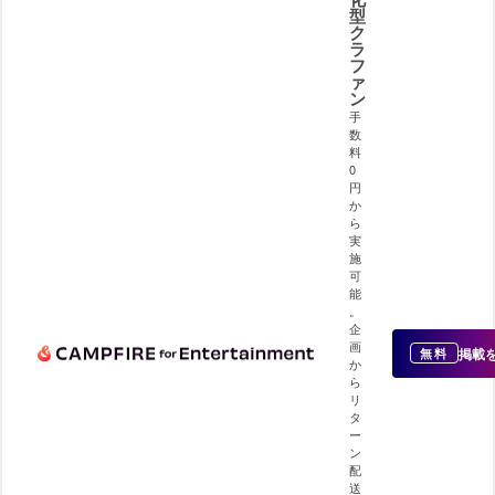
型
ク
ラ
フ
ァ
ン
手
数
料
0
円
か
ら
実
施
可
能
。
企
画
掲載
無料
か
ら
リ
タ
ー
ン
配
送