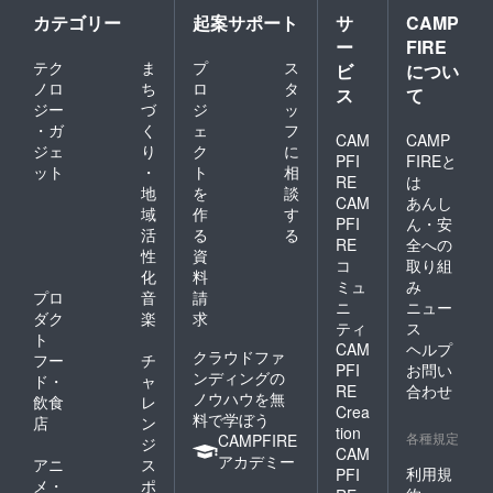
カテゴリー
起案サポート
サ
CAMP
ー
FIRE
テク
ま
プ
ス
ビ
につい
ノロ
ち
ロ
タ
ス
て
ジー
づ
ジ
ッ
・ガ
く
ェ
フ
CAM
CAMP
ジェ
り
ク
に
PFI
FIREと
ット
・
ト
相
RE
は
地
を
談
CAM
あんし
域
作
す
PFI
ん・安
活
る
る
RE
全への
性
資
コ
取り組
化
料
ミュ
み
プロ
音
請
ニ
ニュー
ダク
楽
求
ティ
ス
ト
CAM
ヘルプ
クラウドファ
フー
チ
PFI
お問い
ンディングの
ド・
ャ
RE
合わせ
ノウハウを無
飲食
レ
Crea
料で学ぼう
店
ン
tion
各種規定
CAMPFIRE
ジ
CAM
アカデミー
アニ
ス
利用規
PFI
メ・
ポ