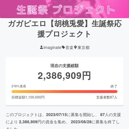
ガガピエロ【胡桃兎愛】生誕祭応
援プロジェクト
imaginate
音楽
東京都
現在の支援総額
2,386,909
円
終了
216
%達成
目標金額
1,100,000
円
支援者数
87
人
このプロジェクトは、
2023/07/15
に募集を開始し、
87
人の支援
により
2,386,909
円の資金を集め、
2023/08/28
に募集を終了し
ました