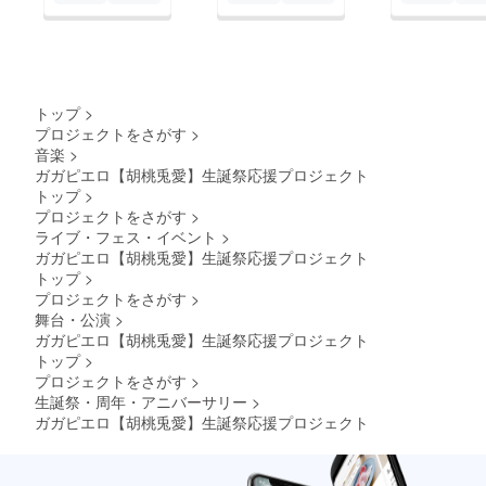
て、記
載名の
色や
フォン
トが変
わりま
す。 ※
トップ
>
スタン
プロジェクトをさがす
>
ド花は
音楽
>
当日限
ガガピエロ【胡桃兎愛】生誕祭応援プロジェクト
りお持
トップ
>
ち帰り
可能で
プロジェクトをさがす
>
すが、
ライブ・フェス・イベント
>
郵送の
ガガピエロ【胡桃兎愛】生誕祭応援プロジェクト
対応は
トップ
>
致しか
プロジェクトをさがす
>
ねま
舞台・公演
>
す。 ※
スタン
ガガピエロ【胡桃兎愛】生誕祭応援プロジェクト
ド花で
トップ
>
のチェ
プロジェクトをさがす
>
キ撮影
生誕祭・周年・アニバーサリー
>
は会場
ガガピエロ【胡桃兎愛】生誕祭応援プロジェクト
ルール
や情勢
によっ
て対応