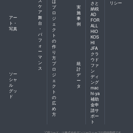
ス
は
リシー
さと
ケ
プ
実
納税
ア
ロ
施
AD
アー
舞
ジ
事
FOR
ト・
台
ェ
例
ALL
写真
・
ク
HIO
パ
ト
KOS
フ
の
HI
ォ
作
JFA
ー
り
クラ
マ
方
ウド
ン
プ
統
ファ
ス
ロ
計
ン
ソー
ジ
デ
ディ
シャ
ェ
ー
ング
ル
ク
タ
mac
グッ
ト
hi-ya
ド
の
補助
広
金申
め
請サ
方
ポー
ト
「QRコード」は株式会社デンソーウェーブの登録商標です。