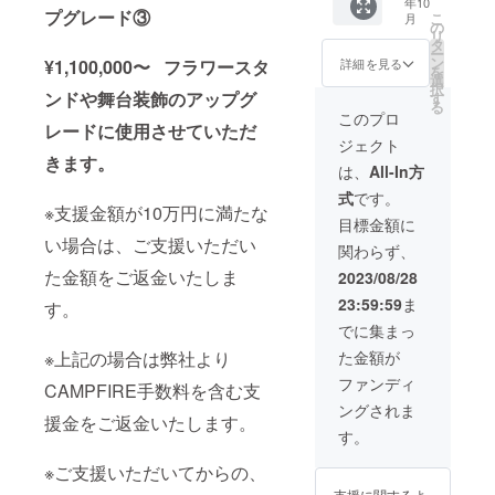
年10
定の
る、の
が記載
す。 ③
プグレード③
こ
月
グッズ
ぼり旗
された
生誕限
の
リ
をご用
を作成
単独ス
定オリ
タ
ー
意させ
致しま
タンド
ジナル
ン
詳細を見る
¥1,100,000〜 フラワースタ
を
ていた
す。 の
花を会
ネーム
選
択
だきま
ぼり旗
場に設
ンドや舞台装飾のアップグ
プレー
す
る
す。
には生
置致し
ト 当
このプロ
レードに使用させていただ
グッズ
誕祭支
ます。
日、お
ジェクト
の詳細
援者様
単独ス
渡しい
きます。
は当日
のお名
タンド
たしま
は、
All-In方
までに
前
花の前
す。 会
式
です。
別途お
（ニッ
で撮影
場にお
※支援金額が10万円に満たな
知らせ
クネー
したソ
越しに
目標金額に
させて
ム可）
ロチェ
なれな
い場合は、ご支援いただい
関わらず、
いただ
が記載
キを後
い場合
きま
されま
日、リ
は、リ
た金額をご返金いたしま
2023/08/28
す。 ③
す。 生
ターン
ターン
23:59:59
ま
す。
生誕限
誕祭終
品と共
品の郵
定オリ
了後、
に郵送
送と一
でに集まっ
ジナル
1〜3週
いたし
緒にお
※上記の場合は弊社より
た金額が
ネーム
間で直
ます。
送りい
プレー
筆サイ
②集合
たしま
ファンディ
CAMPFIRE手数料を含む支
ト 当
ン入り
写真SP
す。
ングされま
日、お
の のぼ
クレ
ネーム
援金をご返金いたします。
渡しい
り旗
ジット
プレー
す。
たしま
(ポール
SNS掲
トのお
す。 会
スタン
載に使
名前
※ご支援いただいてからの、
場にお
ドは付
用する
は、備
支援に関するよ