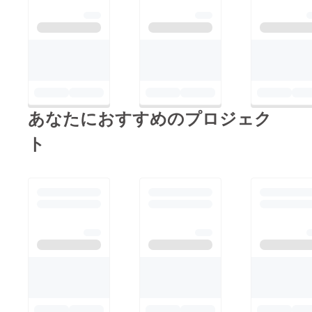
などの
記載が
ない場
合は、
作成で
きませ
ん。(ミ
ニ旗な
ど) ※お
名前
あなたにおすすめのプロジェク
（ニッ
クネー
ム可）
ト
は、6文
字まで
お願い
いたし
ます。
※特殊文
字・記
号は使
用でき
ませ
ん。 ※
集合写
真のデ
ザイン
によっ