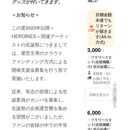
グッズが付いてきます。
＜お知らせ＞
目標金額
未達でも
リターン
この度2023年以降＜
が届きま
HEROINES＞関連アーティ
す
(All-in
方式)
ストの生誕祭につきまして
3,000
円
は、運営主導のクラウド
・フラワースタ
ファンディング方式による
ンド(名前掲載 /
小) 当日会場にあ
開催支援金募集を行う形で
るフラワースタ
支援者：2人
ンドに生誕祭支
実施いたします。
お届け予定：
援者としてお名
こ
2023年09月
の
前を掲載させて
リ
タ
いただきます。
従来、有志の皆様による生
ー
ン
備考欄に記載希
詳細を見る
を
選
望のお名前
誕委員がカンパを募集し、
択
す
（ニックネーム
る
生誕祭の企画運営費を集め
可）を記載くだ
6,000
さい。 ※ネーム
円
る習慣がございましたが、
プレートのお持
・フラワースタ
ち帰り不可 ※お
ファンの皆様の中での平等
ンド(名前掲載 /
名前（ニック
大) 当日会場にあ