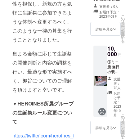
ネーム可）は、6
性を担保し、新規の方も気
るフラワースタ
文字までお願い
支援者：0人
ンドに生誕祭支
いたします。 ※
軽に生誕祭に参加できるよ
お届け予定：
援者としてお名
こ
特殊文字・記号
2023年09月
の
前を掲載させて
うな体制へ変更するべく、
リ
は使用できませ
タ
いただきます。
ー
ん。
ン
備考欄に記載希
詳細を見る
このような一律の募集を行
を
選
望のお名前
択
す
（ニックネーム
うこととなりました。
る
可）を記載くだ
10,
さい。 ※ネーム
000
集まる金額に応じて生誕祭
プレートのお持
円
ち帰り不可 ※お
①ミニ
の開催判断と内容の調整を
名前（ニック
旗 当日
ネーム可）は、6
行い、最適な形で実施すべ
の装飾
文字までお願い
に使用
いたします。 ※
支援
く、趣旨についてのご理解
する、
特殊文字・記号
者：
ミニ旗
72人
は使用できませ
を頂けますと幸いです。
を作成
ん。
お届
致しま
け予
す。 ミ
定：
▼HEROINES所属グループ
ニ旗に
2023
年10
は、生
の生誕祭ルール変更につい
こ
月
誕祭支
の
リ
て
援者様
タ
ー
のお名
ン
詳細を見る
を
前
選
択
https://twitter.com/heroines_i
（ニッ
す