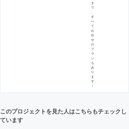
ま
で
、
す
べ
て
お
任
せ
の
プ
ラ
ン
も
あ
り
ま
す
！
このプロジェクトを見た人はこちらもチェックし
ています