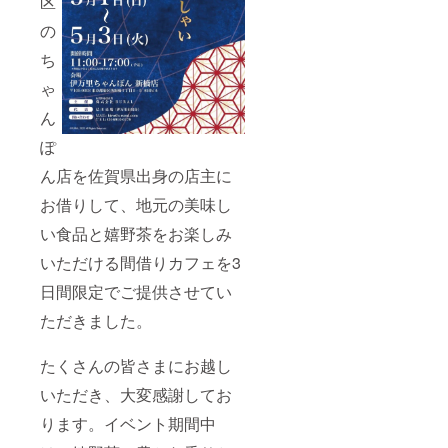
区
性質
封前に
ト】
上、ア
は必ず
『SAG
の
レル
お届け
A
ギーな
のリ
SELEC
ち
どご本
ターン
T
人には
に貼付
BOX』
ゃ
消費・
された
ん
使用で
ラベル
10％OF
きない
や注意
Fチケッ
ぽ
商品が
書き、
ト 10
入って
消費期
枚 ECサ
ん店を佐賀県出身の店主に
いるこ
限、賞
イトの
とがあ
味期限
購入時
お借りして、地元の美味し
りま
をご確
に使用
す。
認くだ
できる
い食品と嬉野茶をお楽しみ
【１年
さい。
コード
間協賛
※商品が
いただける間借りカフェを3
（チ
スポン
特定で
ケッ
日間限定でご提供させてい
サー】
きない
ト）を
協賛と
という
送付さ
ただきました。
して佐
性質
せてい
賀PRサ
上、ア
ただき
イト
レル
ます。
たくさんの皆さまにお越し
『さが
ギーな
※チケッ
んと』
どご本
ト期限
いただき、大変感謝してお
のBOX
人には
は２年
ページ
消費・
ります。イベント期間中
間にな
内に 企
使用で
りま