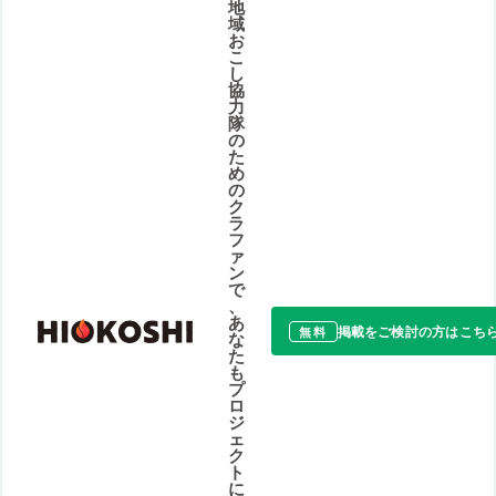
地
域
お
こ
し
協
力
隊
の
た
め
の
ク
ラ
フ
ァ
ン
で
、
あ
掲載をご検討の方はこち
無料
な
た
も
プ
ロ
ジ
ェ
ク
ト
に