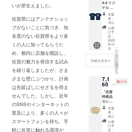
Aオリジ
私たちは情
ト）を
いが芽生えました。
ナル T
送付さ
熱をもって
シャ
せてい
支援
その実現に
ツ」 前
ただき
佐賀県にはアンテナショッ
者：
面には
ます。
向けて努力
18人
「SAG
プがないことに気づき、知
※チケッ
お届
していま
A」の文
ト期限
け予
名度のない佐賀県をより多
す。
字が添
１年間
定：
えら
2023
になり
くの人に知ってもらうた
年10
れ、 背
ます。
こ
月
面には
の
め、都内に店舗を開設し、
リ
「YOK
タ
ー
A
ン
詳細を見る
佐賀の魅力を発信する試み
を
INAKA
選
択
SAGA
を繰り返しましたが、さま
す
る
」とい
ざまな壁にぶつかり、計画
7,1
うフ
残り72
レーズ
60
円
は先延ばしにせざるを得ま
が刻ま
「佐賀
れてい
せんでした。しかし、近年
特産品
ます。
セレク
そし
のSNSやインターネットの
ト
て、佐
支援
BOX」
賀の伝
普及により、多くの人々が
者：
～おま
統的な
28人
かせセ
スマートフォンを持ち、手
焼き物
お届
レクト
と、佐
け予
軽に佐賀に触れる環境が
～ 佐賀
賀イン
定：