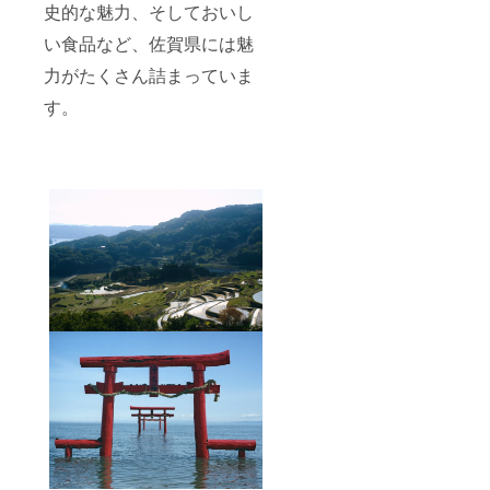
ますの
加工品
もあり
ターン
史的な魅力、そしておいし
でご了
（佐賀
ます。
に貼付
承くだ
海苔・
※常温で
い食品など、佐賀県には魅
された
さい。
醤油
のお届
ラベル
力がたくさん詰まっていま
サイ
等）佐
けにな
や注意
ズ：
賀を味
りま
書き、
す。
500×35
わえる
す。 ※
消費期
0×250
セット
原材料
限、賞
重量：5
をお届
及び添
味期限
キロ前
けしま
加物等
をご確
後 ※農
す。 ※
の食品
認くだ
産物の
おまか
表示は
さい。
大きさ
せセレ
お届け
※商品が
の違い
クトの
商品の
特定で
により
ため商
ラベル
きない
超える
品内容
に表記
という
可能性
が変更
されま
性質
もあり
になる
す。 ※
上、ア
ます。
可能性
商品開
レル
※常温で
があり
封前に
ギーな
のお届
ますの
は必ず
どご本
けにな
でご了
お届け
人には
りま
承くだ
のリ
消費・
す。 ※
さい。
ターン
使用で
原材料
サイ
に貼付
きない
及び添
ズ：
された
商品が
加物等
500×35
ラベル
入って
の食品
0×250
や注意
いるこ