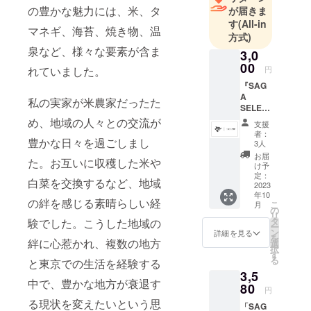
の豊かな魅力には、米、タ
が届きま
す
す
(All-in
「コト創
マネギ、海苔、焼き物、温
方式)
り」に取り
泉など、様々な要素が含ま
3,0
組んでいま
00
れていました。
円
す。
『SAG
A
私の実家が米農家だったた
私たちの使
SELEC
T
命は、
め、地域の人々との交流が
支援
BOX』
者：
地域内で独
豊かな日々を過ごしまし
3人
自の価値を
10％OF
お届
た。お互いに収穫した米や
Fチケッ
創造し、
け予
ト 5枚
定：
地域課題を
白菜を交換するなど、地域
サイト
2023
年10
解決し、
内で
の絆を感じる素晴らしい経
こ
月
SAGA
の
新たな価値
リ
タ
験でした。こうした地域の
を生み出す
ー
SELEC
ン
詳細を見る
を
T BOX
絆に心惹かれ、複数の地方
こと。
選
択
購入時
す
る
と東京での生活を経験する
に使用
地域のサ
3,5
できる
中で、豊かな地方が衰退す
コード
80
ポーターと
円
（チ
る現状を変えたいという思
して、
「SAG
ケッ