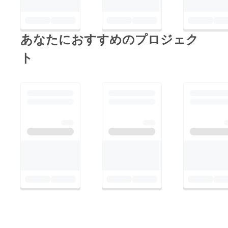
いません。↑４．この
画面がでたら、メール
フォルダをご確認くだ
あなたにおすすめのプロジェク
さい。届いてない場合
は「メールを再送す
ト
る」を再度押してくだ
さい。↑５．メール本
文です。「支援を続け
る」を押してくださ
い。↑6．上記、「お
支払方法」「お届け
先」「プロフィール情
報」をご記入くださ
い。↑7．「リターン
合計金額」をご確認
し、全てご記入後、問
題がなければ「確認画
面へ」を押して完了で