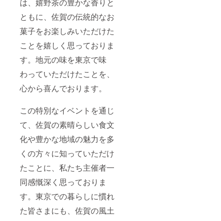
は、嬉野茶の豊かな香りと
業名(家
きない
す。
号名・
商品が
ともに、佐賀の伝統的なお
個人名)
入って
を記載
いるこ
菓子をお楽しみいただけた
させて
とがあ
いただ
りま
ことを嬉しく思っておりま
きま
す。
す。 基
【協賛
す。地元の味を東京で味
本文字
スポン
わっていただけたことを、
のみの
サー】※
掲載予
掲載期
心から喜んでおります。
定では
限はあ
ありま
りませ
すが、
ん。 協
この特別なイベントを通じ
ロゴが
賛とし
ある場
て佐賀
て、佐賀の素晴らしい食文
合はご
PRサイ
相談く
ト『さ
化や豊かな地域の魅力を多
ださ
がん
い。 ※
と』の
くの方々に知っていただけ
掲載期
BOX
たことに、私たち主催者一
限１年
ページ
間 ■掲
内に 企
同感慨深く思っておりま
載方法
業名(家
が文字
号名・
す。東京での暮らしに慣れ
のみの
個人名)
場合 支
を記載
た皆さまにも、佐賀の風土
援時、
させて