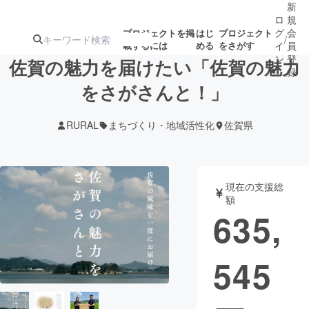
新
ロ
規
グ
会
プロジェクトを掲
はじ
プロジェクト
/
載するには
める
をさがす
イ
員
ン
登
佐賀の魅力を届けたい「佐賀の魅力
録
をさがさんと！」
人気のプロ
注目のリ
注目の新着プロ
募集終了が近いプ
もうすぐ公開
RURAL
まちづくり・地域活性化
佐賀県
ジェクト
ターン
ジェクト
ロジェクト
されます
アート・写真
音楽
現在の支援総
額
635,
テクノロジー・ガジェット
ゲーム・サ
545
映像・映画
書籍・雑誌
ビジネス・起業
チャレンジ