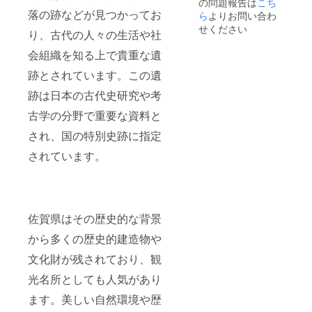
の問題報告は
こち
クトし
度に楽
けしま
大きさ
落の跡などが見つかってお
た佐賀
しむ絶
ら
よりお問い合わ
す。 ※
の違い
の農産
好の機
おまか
により
せください
り、古代の人々の生活や社
物（佐
会で
せセレ
超える
賀米、
す。自
クトの
可能性
会組織を知る上で貴重な遺
佐賀野
分用に
ため商
もあり
菜
も贈り
品内容
ます。
跡とされています。この遺
等）・
物とし
が変更
※常温で
加工品
ても最
になる
跡は日本の古代史研究や考
のお届
（佐賀
適で、
可能性
けにな
海苔・
佐賀の
古学の分野で重要な資料と
があり
りま
醤油
味と文
ますの
す。 ※
され、国の特別史跡に指定
等）佐
化をぜ
でご了
原材料
賀を味
ひご堪
承くだ
及び添
されています。
わえる
能くだ
さい。
加物等
セット
さい。
サイ
の食品
をお届
【BOX
ズ：
表示は
けしま
内容】
500×35
お届け
す。 ※
こちら
0×250
商品の
おまか
でセレ
重量：5
ラベル
佐賀県はその歴史的な背景
せセレ
クトし
キロ前
に表記
クトの
た佐賀
から多くの歴史的建造物や
後 ※農
されま
ため商
の農産
産物の
す。 ※
文化財が残されており、観
品内容
物（佐
大きさ
商品開
が変更
賀米、
の違い
封前に
光名所としても人気があり
になる
佐賀野
により
は必ず
可能性
菜
超える
お届け
ます。美しい自然環境や歴
があり
等）・
可能性
のリ