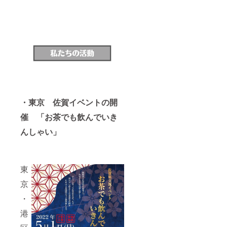
表示は
重量：5
書き、
とがあ
お届け
キロ前
消費期
りま
商品の
後 ※農
限、賞
す。
ラベル
産物の
味期限
に表記
大きさ
をご確
されま
の違い
認くだ
す。 ※
により
さい。
商品開
超える
※商品が
封前に
可能性
特定で
は必ず
もあり
きない
お届け
ます。
という
のリ
※常温で
性質
ターン
のお届
上、ア
・東京 佐賀イベントの開
に貼付
けにな
レル
された
りま
催 「お茶でも飲んでいき
ギーな
ラベル
す。 ※
どご本
んしゃい」
や注意
原材料
人には
書き、
及び添
消費・
消費期
加物等
使用で
限、賞
の食品
きない
味期限
表示は
商品が
東
をご確
お届け
入って
認くだ
商品の
いるこ
京
さい。
ラベル
とがあ
※商品が
に表記
・
りま
特定で
されま
す。
港
きない
す。 ※
【割引
という
商品開
チケッ