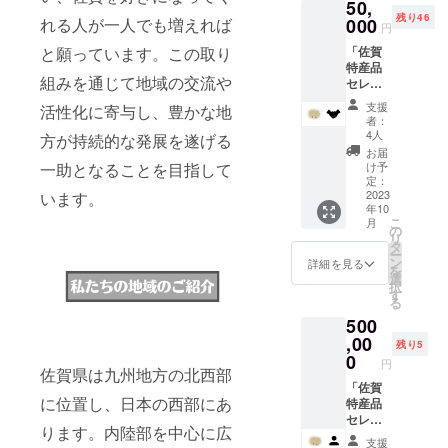
50,
れた特
や職人
※サイ
残り46
産品を
れる人が一人でも増えれば
000
の情熱
ズ、色
円
詰め合
が詰
が選べ
と願っています。この取り
「佐賀
わせた
まった
ます。
特産品
贅沢な
おいし
※サイズ
組みを通じて地域の交流や
セレク
セット
い逸品
に関し
ト
です。
や、伝
てLL以
支援
活性化に寄与し、豊かな地
BOX」
この
統的な
上をご
者：
＋1年間
ボック
技術が
4人
希望の
方が持続的な発展を遂げる
協賛ス
スに
光る特
方は備
お届
ポン
は、佐
一助となることを目指して
産品
け予
考欄に
サー 佐
賀なら
定：
が、あ
記載く
賀県の
2023
います。
ではの
なたの
ださ
年10
豊かな
美味し
食卓や
い。 ※
こ
月
風土が
い食品
の
生活を
画像の
リ
育んだ
や魅力
タ
豊かに
イメー
ー
厳選さ
的な工
ン
彩りま
詳細を見る
ジと異
を
れた特
芸品が
選
す。 こ
なる場
択
産品を
詰め込
す
のセレ
合があ
る
詰め合
まれて
クト
りま
500
わせた
いま
BOX
す。
贅沢な
,00
す。 地
は、佐
残り5
セット
元農家
0
賀の魅
円
です。
佐賀県は九州地方の北西部
や職人
力を一
この
「佐賀
の情熱
度に楽
に位置し、日本の西部にあ
ボック
特産品
が詰
しむ絶
スに
セレク
まった
好の機
ります。内陸部を中心に広
は、佐
ト
おいし
会で
支援