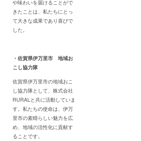
必ず備
いただ
や味わいを届けることがで
考欄に
きま
きたことは、私たちにとっ
掲載を
す。 基
希望さ
本文字
て大きな成果であり喜びで
れるお
のみの
名前を
掲載予
した。
ご記入
定では
くださ
ありま
い。 ■
すが、
掲載方
ロゴが
法がロ
ある場
ゴ・バ
合はご
・佐賀県伊万里市 地域お
ナー等
相談く
こし協力隊
の場合
ださ
ロゴ・
い。 ■
バナー
掲載方
佐賀県伊万里市の地域おこ
画像に
法が文
関して
字のみ
し協力隊として、株式会社
はこち
の場合
らから
支援
RURALと共に活動していま
記載
時、必
メール
ず備考
す。私たちの使命は、伊万
アドレ
欄に掲
スへ直
載を希
里市の素晴らしい魅力を広
接ご連
望され
め、地域の活性化に貢献す
絡させ
るお名
ていた
前をご
ることです。
だきま
記入く