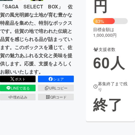
円
「SAGA SELECT BOX」 佐
まちづくり・地域活性化
賀の風光明媚な土地が育む豊かな
63%
特産品を集めた、特別なボックス
目標金額は
CAMPFIRE for Social Good
CAMPFIRE Creation
です。佐賀の地で培われた伝統と
1,000,000円
品質を感じられる品が詰まってい
CAMPFIREふるさと納税
machi-ya
コミュニティ
ます。このボックスを通じて、佐
支援者数
賀の魅力あふれる文化と美味を提
60
人
供します。応援、支援をよろしく
お願いいたします。
ポスト
シェア
募集終了まで残
LINEで送る
URLコピー
り
終了
埋め込み
QRコード