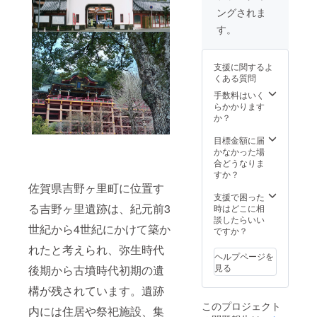
彩りま
まれて
適で、
等）佐
ングされま
す。 こ
いま
佐賀の
賀を味
のセレ
す。 地
味と文
わえる
す。
クト
元農家
化をぜ
セット
BOX
や職人
ひご堪
をお届
は、佐
の情熱
能くだ
けしま
支援に関するよ
賀の魅
が詰
さい。
す。 ※
くある質問
力を一
まった
【BOX
おまか
度に楽
おいし
内容】
手数料はいく
せセレ
しむ絶
い逸品
こちら
らかかります
クトの
好の機
や、伝
でセレ
か？
ため商
会で
統的な
クトし
品内容
す。自
技術が
た佐賀
目標金額に届
が変更
分用に
光る特
の農産
かなかった場
になる
も贈り
産品
物（佐
合どうなりま
可能性
物とし
が、あ
賀米、
すか？
があり
ても最
なたの
佐賀野
ますの
佐賀県吉野ヶ里町に位置す
適で、
食卓や
菜
支援で困った
でご了
佐賀の
生活を
る吉野ヶ里遺跡は、紀元前3
等）・
時はどこに相
承くだ
味と文
豊かに
加工品
談したらいい
さい。
世紀から4世紀にかけて築か
化をぜ
彩りま
（佐賀
ですか？
サイ
ひご堪
す。 こ
海苔・
ズ：
れたと考えられ、弥生時代
能くだ
のセレ
醤油
500×35
ヘルプページを
さい。
クト
等）佐
0×250
見る
後期から古墳時代初期の遺
【BOX
BOX
賀を味
重量：5
内容】
は、佐
わえる
キロ前
構が残されています。遺跡
こちら
賀の魅
セット
後 ※農
このプロジェクト
でセレ
力を一
をお届
内には住居や祭祀施設、集
産物の