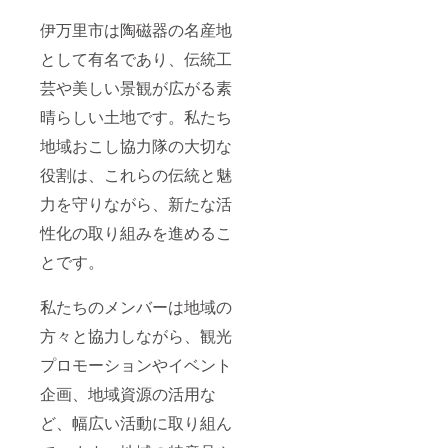
す。
ださ
い。 ■
伊万里市は陶磁器の名産地
掲載方
法がロ
として有名であり、伝統工
ゴ・バ
ナー等
芸や美しい景観が広がる素
の場合
晴らしい土地です。私たち
ロゴ・
バナー
地域おこし協力隊の大切な
画像に
関して
役割は、これらの伝統と魅
はこち
らから
力を守りながら、新たな活
記載
メール
性化の取り組みを進めるこ
アドレ
とです。
スへ直
接ご連
絡させ
私たちのメンバーは地域の
ていた
だきま
方々と協力しながら、観光
す。
プロモーションやイベント
企画、地域資源の活用な
ど、幅広い活動に取り組ん