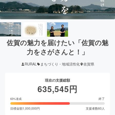
佐賀の魅力を届けたい「佐賀の魅
力をさがさんと！」
RURAL
まちづくり・地域活性化
佐賀県
現在の支援総額
635,545
円
終了
63
%達成
目標金額
1,000,000
円
支援者数
60
人