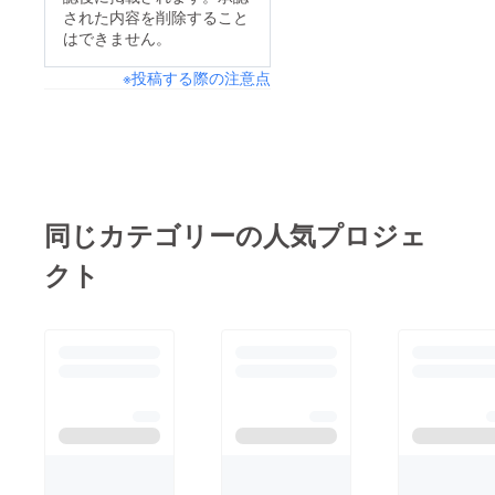
された内容を削除すること
というボタンを押しま
はできません。
す。 ↑２．お好きなリ
※投稿する際の注意点
ターンの、金額の横に
表示されたボックスに
チェックを入れてくだ
さい。複数のリターン
を一度にまとめて支援
することも可能です。
同じカテゴリーの人気プロジェ
チェック後は下へ進ん
クト
でください。↑３．支
払方法・メールアドレ
スを入力してくださ
い。「CAMPFIREの
ニュースレターを受け
取る」自動でチェック
が入っていますので、
チェックを外しても構