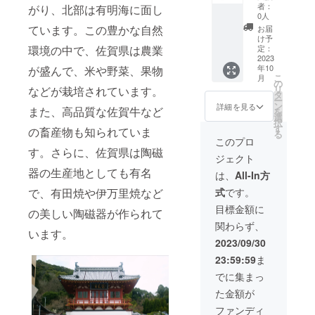
賀なら
BOX」
い逸品
す。自
者：
がり、北部は有明海に面し
ではの
＋協賛
や、伝
分用に
0人
美味し
スポン
統的な
も贈り
ています。この豊かな自然
お届
い食品
サー 佐
技術が
物とし
け予
や魅力
賀県の
環境の中で、佐賀県は農業
光る特
定：
ても最
的な工
豊かな
2023
産品
適で、
年10
が盛んで、米や野菜、果物
芸品が
風土が
が、あ
佐賀の
こ
月
詰め込
育んだ
なたの
の
味と文
リ
などが栽培されています。
まれて
厳選さ
食卓や
タ
化をぜ
ー
いま
れた特
生活を
ン
ひご堪
詳細を見る
また、高品質な佐賀牛など
を
す。 地
産品を
豊かに
選
能くだ
択
元農家
詰め合
彩りま
す
さい。
の畜産物も知られていま
る
や職人
わせた
す。 こ
【BOX
このプロ
の情熱
贅沢な
のセレ
す。さらに、佐賀県は陶磁
内容】
ジェクト
が詰
セット
クト
こちら
器の生産地としても有名
まった
です。
BOX
でセレ
は、
All-In方
おいし
この
は、佐
クトし
で、有田焼や伊万里焼など
式
です。
い逸品
ボック
賀の魅
た佐賀
や、伝
スに
力を一
の農産
目標金額に
の美しい陶磁器が作られて
統的な
は、佐
度に楽
物（佐
関わらず、
技術が
賀なら
しむ絶
賀米、
います。
光る特
ではの
好の機
佐賀野
2023/09/30
産品
美味し
会で
菜
23:59:59
ま
が、あ
い食品
す。自
等）・
なたの
や魅力
分用に
加工品
でに集まっ
食卓や
的な工
も贈り
（佐賀
た金額が
生活を
芸品が
物とし
海苔・
豊かに
詰め込
ても最
醤油
ファンディ