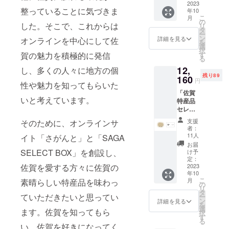
県の豊
2023
ターナ
整っていることに気づきま
年10
かな風
ショナ
こ
月
土が育
ルバ
の
した。そこで、これからは
リ
んだ厳
ルーン
タ
ー
選され
フェス
ン
詳細を見る
オンラインを中心にして佐
を
た特産
タから
選
択
品を詰
インス
賀の魅力を積極的に発信
す
る
め合わ
パイア
12,
し、多くの人々に地方の個
せた贅
された
残り89
沢な
160
デザイ
円
性や魅力を知ってもらいた
セット
ンが施
「佐賀
です。
されて
いと考えています。
特産品
この
いま
セレク
ボック
す。こ
ト
スに
のTシャ
支援
そのために、オンラインサ
BOX」
は、佐
ツは、
者：
+10％O
賀なら
佐賀の
11人
イト「さがんと」と「SAGA
FFクー
ではの
歴史と
お届
ポン10
美味し
SELECT BOX」を創設し、
文化、
け予
枚 ～お
い食品
定：
そして
佐賀を愛する方々に佐賀の
まかせ
2023
や魅力
広がる
年10
セレク
的な工
空に舞
こ
月
素晴らしい特産品を味わっ
ト～ 佐
芸品が
の
い上が
リ
賀県の
詰め込
タ
る佐賀
ていただきたいと思ってい
ー
豊かな
まれて
ン
の情熱
詳細を見る
を
風土が
いま
選
を象徴
ます。佐賀を知ってもら
択
育んだ
す。 地
す
してい
る
厳選さ
元農家
い、佐賀を好きになってく
ます。