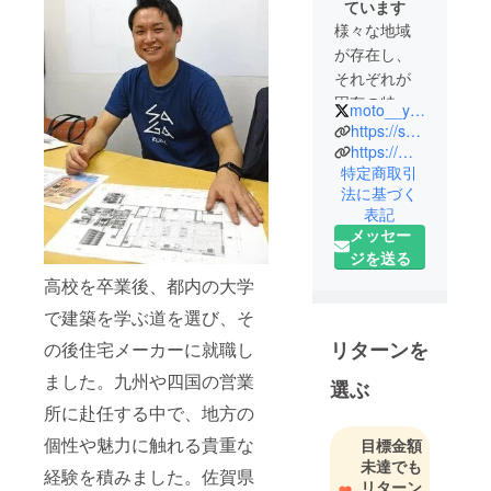
ています
様々な地域
が存在し、
それぞれが
固有の特産
moto__yori
品や温かい
https://s-rural.com/
コミュニ
https://motoyori.jp/
特定商取引
ティ、
法に基づく
歴史的な街
表記
並み、
メッセー
そして伝統
ジを送る
技術を有し
高校を卒業後、都内の大学
ています。
で建築を学ぶ道を選び、そ
私たちは、
リターンを
の後住宅メーカーに就職し
これらの貴
ました。九州や四国の営業
選ぶ
重な資産を
所に赴任する中で、地方の
活用し、
地域の未来
個性や魅力に触れる貴重な
目標金額
に新たな希
未達でも
経験を積みました。佐賀県
リターン
望をもたら