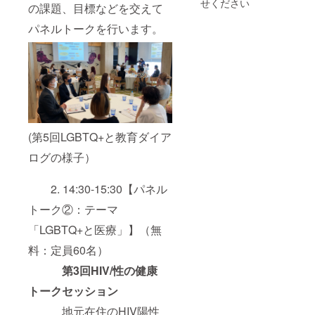
で、ご
せください
です。
の課題、目標などを交えて
を使
だける
了承く
※複数口
用。 何
ドリン
ださ
ご支援
パネルトークを行います。
度洗っ
クの種
い。
いただ
て使っ
類は、
（酒類
いた場
ても、
「金沢
の提供
合、そ
いつま
にじの
に関し
の口数
でも変
ま」の
ては、
分の
わらな
メ
年齢を
「ドリ
い肌触
ニュー
確認さ
ンク無
りで、
に準じ
せてい
料券」
長くお
ます。
ただい
を纏め
使いい
※20歳未
(第5回LGBTQ+と教育ダイア
ており
て送付
ただけ
満の方
ま
させて
ログの様子）
ます。
には酒
す。）
いただ
やや厚
類との
※使用期
きます
手のス
交換に
限は
のでご
2. 14:30-15:30【パネル
ポーツ
はご利
2024年
了承く
タオル
用いた
4月まで
ださ
トーク②：テーマ
仕様で
だけま
です。
い。
すの
せんの
※複数口
「LGBTQ+と医療」】（無
で、
で、ご
ご支援
様々な
了承く
料：定員60名）
いただ
シーン
ださ
いた場
でお使
第3回HIV/性の健康
い。
合、そ
いいた
（酒類
の口数
トークセッション
だけま
の提供
分の
す。 柄
に関し
「ドリ
地元在住のHIV陽性
は「白
ては、