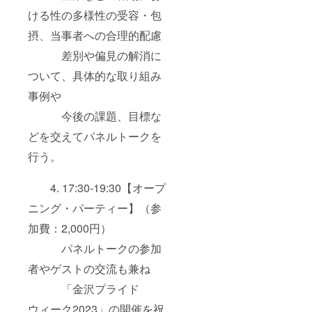
一体感
ける性の多様性の受容・包
がます
ます得
摂、当事者への合理的配慮
られる
差別や偏見の解消に
こと間
違いな
ついて、具体的な取り組み
し！
Made in
事例や
PRC
綿１０
今後の課題、目標な
０％ ＜
サイズ
どを交えてパネルトークを
参考＞
XS 身
行う。
幅 49㎝
肩幅42
4. 17:30-19:30【オープ
㎝ 着丈
65㎝ 袖
ニング・パーティー】（参
丈18㎝
S 身
加費：2,000円）
幅 49㎝
肩幅42
パネルトークの参加
㎝ 着丈
65㎝ 袖
者やゲストの交流も兼ね
丈19㎝
「金沢プライド
M 身
幅 52㎝
ウィーク2023」の開催を祝
肩幅46