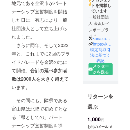
地元である金沢市がパート
トを掲載し
ています
ナーシップ宣誓制度を開始
一般社団法
した日に、有志により一般
人 金沢レイ
社団法人として立ち上げら
ンボープラ
イド
れました。
kanazawapride
共同代
https://kanazawarainbowpride.com
さらに同年、そして2022
表 Diana
特定商取引
年と、これまでに2回のプラ
法に基づく
Hoon、松中
表記
イドパレードを金沢の地に
権
メッセー
て開催。
合計の延べ参加者
ジを送る
【主な活
数は2000人を大きく超えて
動】
います。
・北陸エリ
アにおける
リターンを
その間にも、隣県である
LGBTQ+（性
選ぶ
的マイノリ
富山県は北陸で初めてとな
ティ）につ
る「県としての」パート
1,000
いての理解
円
ナーシップ宣誓制度を導
促進
お礼のメール メ