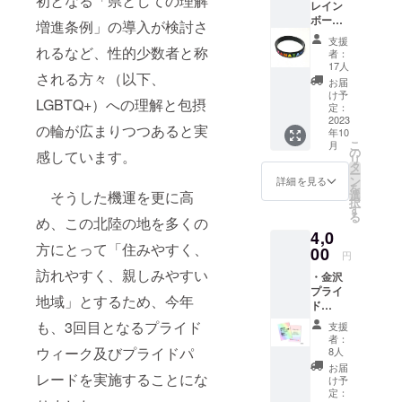
初となる「県としての理解
レイン
ニューに準じま
ボープ
増進条例」の導入が検討さ
す。 ※20歳未満
ライ
の方には酒類と
支援
ド オ
れるなど、性的少数者と称
の交換にはご利
者：
リジナ
17人
用いただけませ
される方々（以下、
ルリス
んので、ご了承
お届
トバン
け予
ください。 （酒
LGBTQ+）への理解と包摂
ド 2本
定：
類の提供に関し
セット
2023
ては、年齢を確
の輪が広まりつつあると実
年10
・「金
認させていただ
こ
月
沢にじ
の
いておりま
感しています。
リ
のま」
タ
す。） ※使用期
ー
ドリン
ン
詳細を見る
限は2024年4月
を
ク無料
選
そうした機運を更に高
までです。 ※複
択
券 1枚
す
数口ご支援いた
る
【リス
め、この北陸の地を多くの
だいた場合、そ
4,0
トバン
の口数分の「ド
方にとって「住みやすく、
ド】 金
00
リンク無料券」
円
沢レイ
を纏めて送付さ
訪れやすく、親しみやすい
・金沢
ンボー
せていただきま
プライ
プライ
すのでご了承く
地域」とするため、今年
ド
ドオリ
ださい。
ウィー
ジナル
も、3回目となるプライド
支援
ク2023
のリス
者：
限定
トバン
ウィーク及びプライドパ
8人
クリア
ド3種類
お届
フォル
レードを実施することにな
の中か
け予
ダ
ら、お
定：