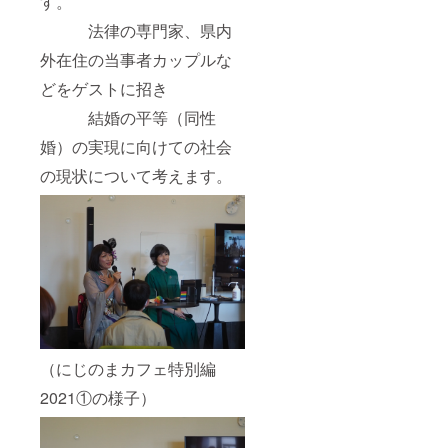
す。
ており
法律の専門家、県内
ま
す。）
外在住の当事者カップルな
※使用期
限は
どをゲストに招き
2024年
4月まで
結婚の平等（同性
です。
※複数口
婚）の実現に向けての社会
ご支援
の現状について考えます。
いただ
いた場
合、そ
の口数
分の
「ドリ
ンク無
料券」
を纏め
て送付
させて
いただ
きます
（にじのまカフェ特別編
のでご
2021①の様子）
了承く
ださ
い。