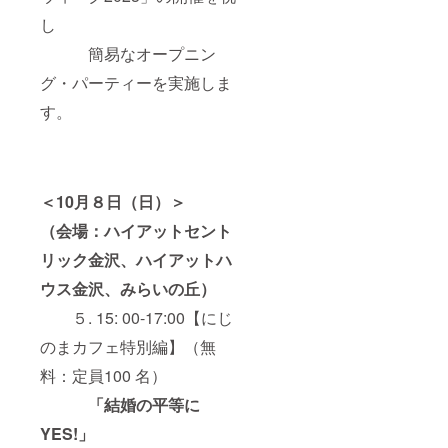
㎝ 着丈
し
69㎝ 袖
丈20㎝
簡易なオープニン
L 身
幅 55㎝
グ・パーティーを実施しま
肩幅50
す。
㎝ 着丈
73㎝ 袖
丈22㎝
XXL
身幅 63
㎝ 肩幅
＜10月８日（日）＞
57㎝ 着
丈81㎝
（会場：ハイアットセント
袖丈25
㎝
リック金沢、ハイアットハ
【「金
沢にじ
ウス金沢、みらいの丘）
のま」
５. 15: 00-17:00【にじ
ドリン
ク無料
のまカフェ特別編】（無
券】 ※
交換し
料：定員100 名）
ていた
だける
「結婚の平等に
ドリン
クの種
YES!」
類は、