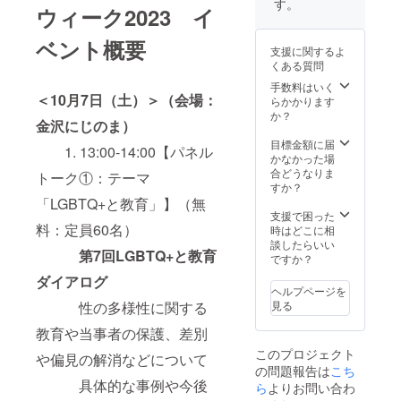
ご支援いただき
【「金
す。
※20歳未
ウィーク2023 イ
「今治
丈19㎝
ました方は、当
沢にじ
満の方
ブラン
M 身
日会場へ直接お
のま」
には酒
ド」タ
ベント概要
幅 52㎝
越しください。
ドリン
類との
支援に関するよ
オル】
肩幅46
※備考欄には、必
ク無料
交換に
くある質問
金沢レ
㎝ 着丈
ずご参加される
券】 ※
はご利
イン
69㎝ 袖
手数料はいく
「もうお一人の
交換し
用いた
＜10月7日（土）＞（会場：
ボープ
丈20㎝
らかかります
方」のお名前を
ていた
だけま
ライド
L 身
か？
ご記入ください
だける
せんの
金沢にじのま）
の定番
幅 55㎝
ドリン
で、ご
グッズ
肩幅50
目標金額に届
クの種
了承く
1. 13:00-14:00【パネル
となっ
㎝ 着丈
かなかった場
類は、
ださ
た、オ
73㎝ 袖
合どうなりま
「金沢
い。
トーク①：テーマ
フィ
丈22㎝
すか？
にじの
（酒類
シャル
XXL
「LGBTQ+と教育」】（無
ま」の
の提供
ロゴ入
身幅 63
支援で困った
メ
に関し
りタオ
料：定員60名）
㎝ 肩幅
時はどこに相
ニュー
ては、
ルで
57㎝ 着
談したらいい
に準じ
年齢を
第7回LGBTQ+と教育
す。 タ
丈81㎝
ですか？
ます。
確認さ
オル地
袖丈25
※20歳未
せてい
ダイアログ
は国産
㎝
満の方
ただい
ヘルプページを
高級タ
【「金
には酒
ており
見る
性の多様性に関する
オルの
沢にじ
類との
ま
生産地
のま」
交換に
教育や当事者の保護、差別
す。）
として
ドリン
はご利
※使用期
このプロジェクト
有名な
や偏見の解消などについて
ク無料
用いた
限は
の問題報告は
こち
「今
券】 ※
だけま
2024年
具体的な事例や今後
治」ブ
ら
よりお問い合わ
交換し
せんの
4月まで
ランド
ていた