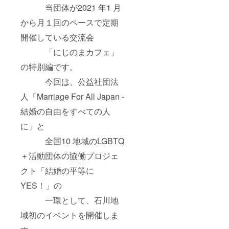
当団体が2021 年1 月
「金沢
にじの
から月１回のペースで定期
ま」の
メ
開催している交流会
ニュー
に準じ
「にじのまカフェ」
ます。
※20歳未
の特別編です。
満の方
今回は、公益社団法
には酒
類との
人「Marriage For All Japan -
交換に
はご利
結婚の自由をすべての人
用いた
だけま
に」と
せんの
で、ご
全国10 地域のLGBTQ
了承く
ださ
＋活動団体の協働プロジェ
い。
クト「結婚の平等に
（酒類
の提供
YES！」の
に関し
ては、
一環として、石川地
年齢を
確認さ
域初のイベントを開催しま
せてい
ただい