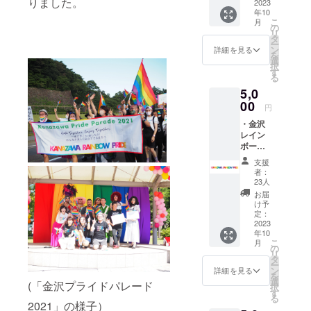
りました。
＋
2023
好きな2
年10
トート
本をお
こ
月
バック
選びい
の
リ
・「金
ただけ
タ
ー
沢にじ
ます。
ン
詳細を見る
を
のま」
普段使
選
択
ドリン
いにも
す
る
ク無料
ピッタ
5,0
券 1枚
リの
【クリ
00
「ブ
円
アフォ
ラッ
・金沢
ルダ＋
ク」
レイン
トート
「ホワ
ボープ
バッ
イト」
ライ
ク】 一
と、プ
支援
ド オ
般の方
ライド
者：
フィ
から公
イベン
23人
シャル
募する
ト定番
お届
「今治
「金沢
の「レ
け予
ブラン
プライ
定：
イン
ド」タ
2023
ド
ボー」
年10
オル 1
ウィー
からお
こ
月
枚（白
ク
の
選びく
リ
地にロ
2023
タ
ださ
ー
ゴ or レ
ポス
ン
い。 シ
詳細を見る
を
イン
ターコ
選
リコン
(「金沢プライドパレード
択
ボー）
ンペ
す
製 外
る
・「金
ディ
周２０
2021」の様子）