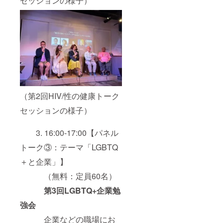
セッションの様子）
ドのロ
了承く
ゴが
ださ
入った
い。
オリジ
ナルの
公式T
シャツ
です。
色は白
と黒の
二色か
ら、サ
（第2回HIV/性の健康トーク
イズは
セッションの様子）
XS、
S、M、
L、XXL
3. 16:00-17:00【パネル
からお
選びい
トーク③：テーマ「LGBTQ
ただけ
ます。
＋と企業」】
みんな
でお揃
（無料：定員60名）
いの
第3回LGBTQ+企業勉
シャツ
を着て
強会
パレー
ドを歩
企業などの職場にお
けば、