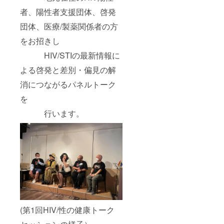
ンク無
地にロ
年齢を
料券」
者、陽性者支援団体、啓発
ゴ」と
確認さ
を纏め
「レイ
せてい
て送付
団体、医療/製薬関係者の方
ン
ただい
させて
ボー」
をお招きし
ており
いただ
の2種類
ま
きます
HIV/STIの最新情報に
からお
す。）
のでご
選びい
※使用期
了承く
よる啓発と差別・偏見の解
ただけ
限は
ださ
ます。
2024年
い。
消につながるパネルトーク
国産
4月まで
（今治
です。
を
ブラン
※複数口
ド）
ご支援
行います。
綿１０
いただ
０％
いた場
サイ
合、そ
ズ：８
の口数
０㎝×３
分の
３㎝
「ドリ
【オリ
ンク無
ジナル
料券」
公式T
を纏め
シャ
て送付
ツ】 金
させて
沢レイ
いただ
(第1回HIV/性の健康トーク
ンボー
きます
プライ
のでご