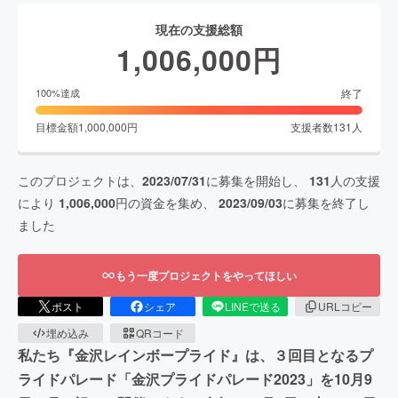
現在の支援総額
1,006,000
円
終了
100
%達成
目標金額
1,000,000
円
支援者数
131
人
このプロジェクトは、
2023/07/31
に募集を開始し、
131
人の支援
により
1,006,000
円の資金を集め、
2023/09/03
に募集を終了し
ました
もう一度プロジェクトをやってほしい
ポスト
シェア
LINEで送る
URLコピー
埋め込み
QRコード
私たち『金沢レインボープライド』は、３回目となるプ
ライドパレード「金沢プライドパレード2023」を10月9