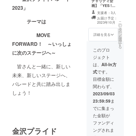
チャリティ企
で、
ズ 横x
合、そ
参加者などの 交
ま」ド
を着て
画】「YES !
様々な
縦：約
の口数
2023」
流の場として、
リンク
パレー
NIGHT」参加権
シーン
270×38
分の
ピンチョスやド
支援者：3人
無料
ドを歩
（2名）
でお使
0mm 対
「ドリ
リンクとともに
お届け予定：
券 2枚
けば、
10/8（日）
いいた
応印刷
テーマは
ンク無
こ
会話を楽しむ立
2023年10月
パレー
一体感
の
17:30-19:30に
だけま
方法 シ
料券」
リ
食パーティーへ
ドを楽
がます
タ
開催されるカク
す。 柄
ルクス
を纏め
ー
の参加権です。
しむマ
ます得
ン
MOVE
テルパーティー
は「白
詳細を見る
クリー
て送付
を
ドレスコードは
ストア
られる
選
「YES !
地にロ
ン印刷
させて
択
「レイン
イテム2
FORWARD！ ～いっしょ
こと間
す
NIGHT」 主催
ゴ」と
【「金
いただ
る
ボー」！（レイ
点を
違いな
者、協賛企業、
「レイ
このプロ
沢にじ
きます
ンボー柄のアイ
に次のステージへ～
セット
し！
後援・協力団
ン
のま」
のでご
テムをご持参く
ジェクト
にしま
Made in
体、ゲスト、
ボー」
ドリン
了承く
ださい） ※こち
した。
PRC
トークイベント
の2種類
は、
All-In方
ク無料
ださ
皆さんと一緒に、新しい
らのコースにて
これで
綿１０
参加者などの 交
からお
券】 ※
い。
ご支援いただき
式
です。
あなた
０％ ＜
流の場として、
選びい
交換し
未来、新しいステージへ、
ました方は、当
も
サイズ
ピンチョスやド
ただけ
目標金額に
ていた
日会場へ直接お
Happy
参考＞
リンクとともに
ます。
パレードと共に踏み出しま
だける
越しください。
関わらず、
Pride！
XS 身
会話を楽しむ立
国産
ドリン
一緒
しょう！
幅 49㎝
食パーティーへ
（今治
2023/09/03
クの種
に次の
肩幅42
の参加権です。
ブラン
類は、
23:59:59
ま
ステー
㎝ 着丈
ドレスコードは
ド）
「金沢
ジへ歩
65㎝ 袖
「レイン
綿１０
でに集まっ
にじの
き出し
丈18㎝
ボー」！（レイ
０％
ま」の
た金額が
ましょ
S 身
ンボー柄のアイ
サイ
メ
う！
幅 49㎝
テムをご持参く
ズ：８
ファンディ
ニュー
【オ
肩幅42
ださい） ※こち
０㎝×３
に準じ
金沢プライド
ングされま
フィ
㎝ 着丈
らのコースにて
３㎝
ます。
シャル
65㎝ 袖