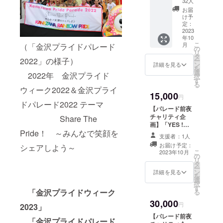
高級タ
32人
用紙サ
はご利
シャル
ツ】 金
オルの
イズ:
お届
用いた
「今治
沢レイ
生産地
け予
A4用
だけま
ブラン
ンボー
定：
として
(310m
せんの
ド」タ
2023
プライ
有名な
m ×
で、ご
年10
オル 1
ドのロ
「今
220mm
了承く
こ
月
（「金沢プライドパレード
枚（白
ゴが
の
治」ブ
) 用紙の
ださ
リ
地にロ
入った
タ
ランド
種類:
い。
2022」の様子）
ー
ゴ or レ
オリジ
ン
を使
詳細を見る
PPナ
（酒類
を
イン
ナルの
選
用。 何
チュラ
2022年 金沢プライド
の提供
択
ボー）
公式T
す
度洗っ
ル
に関し
る
・金沢
シャツ
て使っ
ウィーク2022＆金沢プライ
【トー
ては、
15,000
レイン
です。
ても、
円
トバッ
年齢を
ボープ
ドパレード2022 テーマ
色は白
いつま
ク】 本
確認さ
【パレード前夜
ライ
と黒の
でも変
体サイ
せてい
チャリティ企
Share The
ド オ
二色か
わらな
ズ 横x
ただい
画】「YES !
リジナ
ら、サ
い肌触
縦xマ
ており
Pride！ ～みんなで笑顔を
NIGHT」参加権
ル公式T
イズは
支援者：1人
りで、
チ：約
ま
（１名）
シャツ
XS、
長くお
お届け予定：
360x37
す。）
シェアしよう～
10/8（日）
（XS／
S、M、
こ
2023年10月
使いい
0x110
※使用期
の
17:30-19:30に
S／M／
L、XXL
リ
ただけ
mm 持
限は
タ
開催されるカク
L／
からお
ー
ます。
ち手サ
2024年
ン
テルパーティー
詳細を見る
XXL）
選びい
を
やや厚
イズ 約
4月まで
選
「YES !
（白地
ただけ
択
手のス
25x560
です。
す
NIGHT」 主催
or 黒
ます。
「金沢プライドウィーク
る
ポーツ
mm 容
※複数口
者、協賛企業、
地） 1
みんな
タオル
量 約
30,000
ご支援
後援・協力団
円
2023」
枚 ・
でお揃
仕様で
10ℓ PP
いただ
体、ゲスト、
「金沢
いの
【パレード前夜
すの
袋サイ
いた場
トークイベント
「金沢プライドパレード
にじの
シャツ