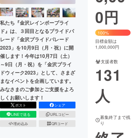
0
円
まちづくり・地域活性化
私たち『金沢レインボープライ
ド』は、３回目となるプライドパ
CAMPFIRE for Social Good
CAMPFIRE Creation
100%
レード「金沢プライドパレード
CAMPFIREふるさと納税
machi-ya
コミュニティ
目標金額は
1,000,000円
2023」を10月9日（月・祝）に開
催します！今年は10月7日（土）
支援者数
～9日（月・祝）を「金沢プライ
131
ドウィーク2023」として、さまざ
まなイベントを企画しています。
人
みなさまのご参加とご支援をよろ
しくお願いします！
ポスト
シェア
LINEで送る
URLコピー
募集終了まで残
り
埋め込み
QRコード