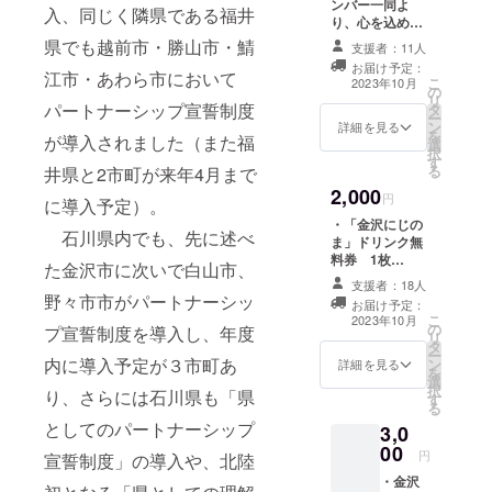
ンバー一同よ
・LGBTQ+当
入、同じく隣県である福井
り、心を込め
事者と支援
て、お礼のメー
県でも越前市・勝山市・鯖
支援者：11人
者（アラ
ルを送らせてい
お届け予定：
ただきます。 ※
江市・あわら市において
イ）の交流
こ
2023年10月
の
複数口ご支援い
リ
の場づくり
パートナーシップ宣誓制度
タ
ただいた場合
ー
ン
や相談支援
は、１通のみ送
詳細を見る
を
が導入されました（また福
選
付させていただ
の提供
択
す
きますのでご了
る
井県と2市町が来年4月まで
・プライド
承くださいま
2,000
せ。
円
パレードを
に導入予定）。
はじめとす
・「金沢にじの
石川県内でも、先に述べ
ま」ドリンク無
る普及啓発
料券 1枚
た金沢市に次いで白山市、
イベントの
LGBTQ+をはじ
支援者：18人
めとする、みん
実施
野々市市がパートナーシッ
お届け予定：
なの居場所「金
こ
・行政に対
2023年10月
の
沢にじのま」の
プ宣誓制度を導入し、年度
リ
する性の多
タ
カフェスペース
ー
内に導入予定が３市町あ
ン
でご利用いただ
詳細を見る
様性に関す
を
選
ける「ドリンク
択
る政策提言
り、さらには石川県も「県
す
無料券」をお送
る
りします。 ※交
としてのパートナーシップ
3,0
換していただけ
00
るドリンクの種
円
宣誓制度」の導入や、北陸
類は、「金沢に
・金沢
じのま」のメ