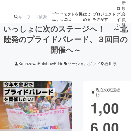
新
ロ
規
グ
会
プロジェクトを掲
はじ
プロジェクト
/
載するには
める
をさがす
イ
員
ン
登
いっしょに次のステージへ！ ～北
録
陸発のプライドパレード、３回目の
開催へ～
人気のプロ
注目のリ
注目の新着プロ
募集終了が近いプ
もうすぐ公開
ジェクト
ターン
ジェクト
ロジェクト
されます
KanazawaRainbowPride
ソーシャルグッド
石川県
アート・写真
音楽
現在の支援総
テクノロジー・ガジェット
ゲーム・サ
額
1,00
映像・映画
書籍・雑誌
6,00
ビジネス・起業
チャレンジ