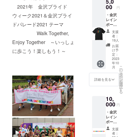
5,0
沢にじ
ショ
ｃｍ
のま」
00
2021年 金沢プライド
ン」の
厚み
円
ドリン
優勝デ
１．４
・金沢
ウィーク2021＆金沢プライ
ク無料
ザイン
ｍｍ
レイン
券 1枚
をあし
【「金
ドパレード2021 テーマ
ボープ
【オ
らっ
沢にじ
ライ
フィ
た、今
のま」
支援
Walk Together,
ド オ
シャル
年限定
ドリン
者：
リジナ
「今治
のクリ
19人
ク無料
Enjoy Together ～いっしょ
ル公式T
ブラン
アフォ
券】 ※
お届
シャツ
ド」タ
ルダと
け予
に歩こう！楽しもう！～
交換し
（XS／
オル】
定：
トート
ていた
S／M／
2023
金沢レ
バック
だける
年10
L／
イン
のセッ
ドリン
こ
月
XXL）
ボープ
の
トで
クの種
リ
（白地
ライド
タ
す。 デ
類は、
ー
or 黒
の定番
ン
ザイン
詳細を見る
「金沢
を
地） 1
グッズ
選
の発表
にじの
択
枚 ・
となっ
す
は8月下
ま」の
る
「金沢
た、オ
旬を予
メ
10,
にじの
フィ
定して
ニュー
ま」ド
000
シャル
いま
に準じ
円
リンク
ロゴ入
す。お
ます。
・金沢
無料
りタオ
楽しみ
※20歳未
レイン
券 1枚
ルで
に！
満の方
ボープ
【オリ
す。 タ
【クリ
には酒
ライ
ジナル
オル地
アフォ
類との
支援
ド オ
公式T
は国産
ルダ】
者：
交換に
フィ
シャ