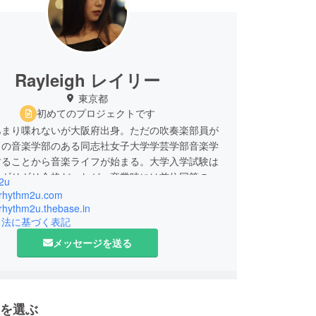
Rayleigh レイリー
東京都
初めてのプロジェクトです
あまり喋れないが大阪府出身。ただの吹奏楽部員が
クの音楽学部のある同志社女子大学学芸学部音楽学
することから音楽ライフが始まる。大学入学試験は
）ギリギリ合格だったが、卒業時には首位同等の第
m2u
新聞新人演奏会へ選出され、大学内で石村雅子賞を
rirhythm2u.com
。在学中に目標にしていた、同大学オーケストラコ
rirhythm2u.thebase.in
引法に基づく表記
のソリストへの選出も果たす。上位成績優秀者とし
サンダーテクニーク・マスタークラス特別受講生に
メッセージを送る
。その他、第59回関西新人演奏会、第15回日本サ
ーン協会新人演奏会に選出される。大学在学中から
コンサートを企画、開催する。この頃からジャズに
ち始め、ジャズの曲をクラシックの演奏会に取り入
を選ぶ
し、音楽のジャンルの壁を無くしていきたいと思う