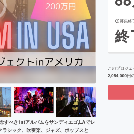
募集終
CAMPFIRE for Social Good
CAMPFIRE Creation
終
CAMPFIREふるさと納税
machi-ya
コミュニティ
このプロジェ
2,054,000
円
の記念すべき1stアルバムをサンディエゴ,LAでレ
クラシック、吹奏楽、ジャズ、ポップスと