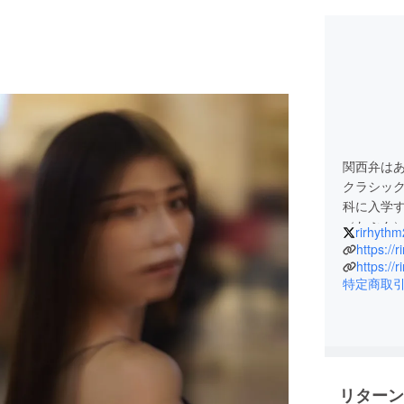
関西弁は
クラシッ
科に入学
（たぶん
rirhyth
88回読売
https://
受賞する
https://
特定商取
ンサート
てアレク
選出される
クソフォ
自身での
興味を持
リターン
れるなど