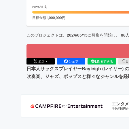
205
%達成
目標金額
1,000,000
円
このプロジェクトは、
2024/05/15
に募集を開始し、
88
ポスト
シェア
LINEで送る
U
日本人サックスプレイヤーRayleigh (レイリ
吹奏楽、ジャズ、ポップスと様々なジャンルを経
エンタメ
手数料0円