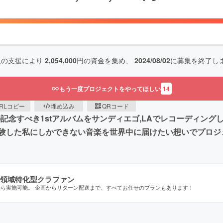
人の支援により
2,054,000
円の資金を集め、
2024/08/02
に募集を終了し
もう一度プロジェクトをやってほしい
14
RLコピー
埋め込み
QRコード
ー) の記念すべき1stアルバムをサンディエゴ,LAでレコーデ
験した私にしかできない音楽を世界中に届けたい想いでプロジ
領域特化型クラファン
から実施可能。 企画からリターン配送まで、すべてお任せのプランもあります！