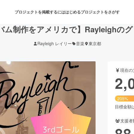
プロジェクトを掲載するには
はじめる
プロジェクトをさがす
バム制作をアメリカで】Rayleigh
Rayleigh レイリー
音楽
東京都
注目のリターン
注目の新着プロジェクト
募集終了が近いプロジェクト
も
現在の
音楽
舞台・パフォーマンス
2,
ゲーム・サービス開発
フード・飲食店
205%
書籍・雑誌出版
アニメ・漫画
目標金額は1
支援者
チャレンジ
ビューティー・ヘルスケ
88