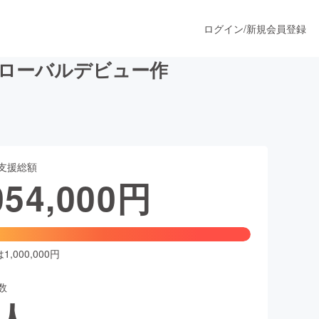
ログイン
/
新規会員登録
のグローバルデビュー作
うすぐ公開されます
支援総額
プロダクト
054,000
円
ファッション
スポーツ
,000,000円
数
ア
ソーシャルグッド
人