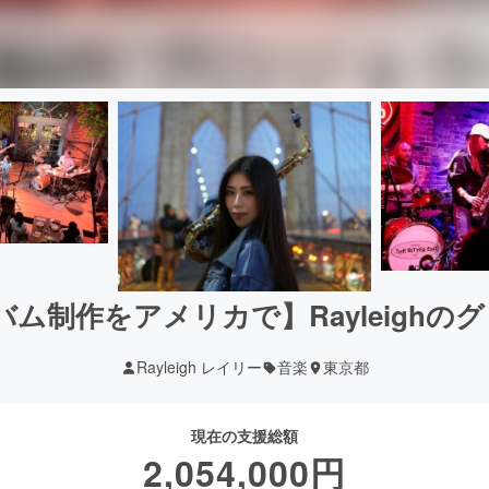
バム制作をアメリカで】Rayleigh
Rayleigh レイリー
音楽
東京都
現在の支援総額
2,054,000
円