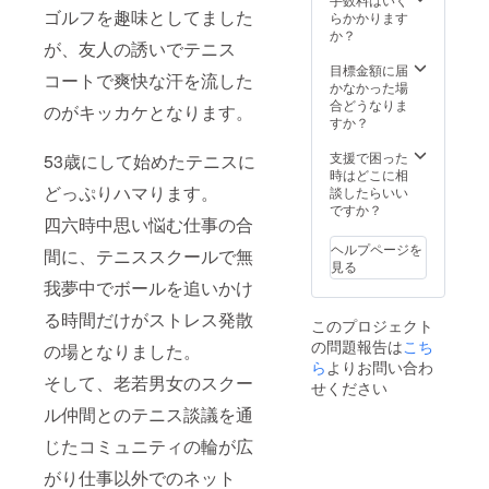
ゴルフを趣味としてました
らかかります
か？
が、友人の誘いでテニス
目標金額に届
コートで爽快な汗を流した
かなかった場
合どうなりま
のがキッカケとなります。
すか？
支援で困った
53歳にして始めたテニスに
時はどこに相
どっぷりハマります。
談したらいい
ですか？
四六時中思い悩む仕事の合
ヘルプページを
間に、テニススクールで無
見る
我夢中でボールを追いかけ
る時間だけがストレス発散
このプロジェクト
の問題報告は
こち
の場となりました。
ら
よりお問い合わ
そして、老若男女のスクー
せください
ル仲間とのテニス談議を通
じたコミュニティの輪が広
がり仕事以外でのネット