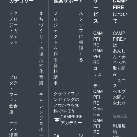
カテゴリー
起案サポート
サ
CAMP
ー
FIRE
テク
ま
プ
ス
ビ
につい
ノロ
ち
ロ
タ
ス
て
ジー
づ
ジ
ッ
・ガ
く
ェ
フ
CAM
CAMP
ジェ
り
ク
に
PFI
FIREと
ット
・
ト
相
RE
は
地
を
談
CAM
あんし
域
作
す
PFI
ん・安
活
る
る
RE
全への
性
資
コ
取り組
化
料
ミュ
み
プロ
音
請
ニ
ニュー
ダク
楽
求
ティ
ス
ト
CAM
ヘルプ
クラウドファ
フー
チ
PFI
お問い
ンディングの
ド・
ャ
RE
合わせ
ノウハウを無
飲食
レ
Crea
料で学ぼう
店
ン
tion
各種規定
CAMPFIRE
ジ
CAM
アカデミー
アニ
ス
利用規
PFI
メ・
ポ
約
RE
漫画
ー
CA
説