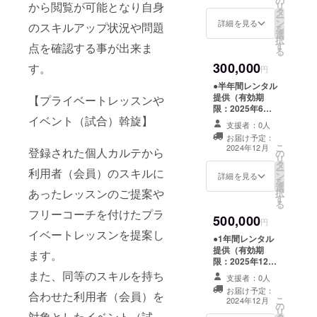
の
1時間）チケット
から閲覧が可能となり自身
リ
タ
（有効期限：
ー
ン
2025年3月末ま
詳細を見る
のスキルアップ状況や問題
を
選
で） ●オリジナ
択
す
点を確認する事が出来ま
ルTシャツ ●初年
る
度年会費免除
300,000
す。
円
●半年間レンタル
提供（有効期
【プライベートレッスンや
限：2025年6月
イベント（試合）斡旋】
末まで） ●プラ
支援者：0人
イベートレッス
お届け予定：
ン5回分（1回1
こ
2024年12月
登録された個人カルテから
の
時間）チケット
リ
タ
（有効期限：
ー
利用者（会員）のスキルに
ン
2025年3月末ま
詳細を見る
を
選
で） ●オリジナ
あったレッスンのご提案や
択
す
ルTシャツ ●5年
る
間会員取得
フリーコーチを付けたプラ
500,000
円
イベートレッスンを提案し
●1年間レンタル
提供（有効期
ます。
限：2025年12月
末まで） ●プラ
また、同等のスキルを持ち
支援者：0人
イベートレッス
お届け予定：
合わせた利用者（会員）を
ン10回分（1回1
こ
2024年12月
の
時間）チケット
リ
対象としたイベント（試