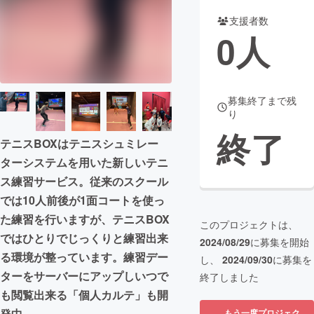
支援者数
まちづくり・地域活性化
0
人
CAMPFIRE for Social Good
CAMPFIRE Creation
CAMPFIREふるさと納税
machi-ya
コミュニティ
募集終了まで残
り
終了
テニスBOXはテニスシュミレー
ターシステムを用いた新しいテニ
ス練習サービス。従来のスクール
では10人前後が1面コートを使っ
た練習を行いますが、テニスBOX
このプロジェクトは、
ではひとりでじっくりと練習出来
2024/08/29
に募集を開始
る環境が整っています。練習デー
し、
2024/09/30
に募集を
ターをサーバーにアップしいつで
終了しました
も閲覧出来る「個人カルテ」も開
発中。
もう一度プロジェク