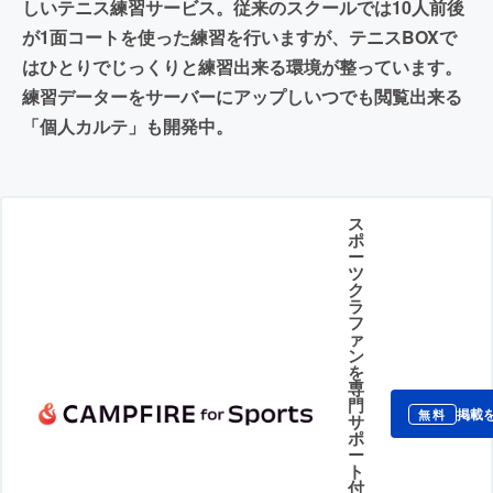
しいテニス練習サービス。従来のスクールでは10人前後
が1面コートを使った練習を行いますが、テニスBOXで
はひとりでじっくりと練習出来る環境が整っています。
練習データーをサーバーにアップしいつでも閲覧出来る
「個人カルテ」も開発中。
ス
ポ
ー
ツ
ク
ラ
フ
ァ
ン
を
専
門
掲載
無料
サ
ポ
ー
ト
付