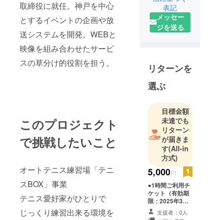
取締役に就任。神戸を中心
表記
メッセー
とするイベントの企画や放
ジを送る
送システムを開発。WEBと
映像を組み合わせたサービ
スの草分け的役割を担う。
リターンを
選ぶ
目標金額
未達でも
このプロジェクト
リターン
で挑戦したいこと
が届きま
す
(All-in
方式)
オートテニス練習場「テニ
5,000
円
スBOX」事業
●1時間ご利用チ
ケット（有効期
テニス愛好家がひとりで
限：2025年3月
末まで）
じっくり練習出来る環境を
支援者：0人