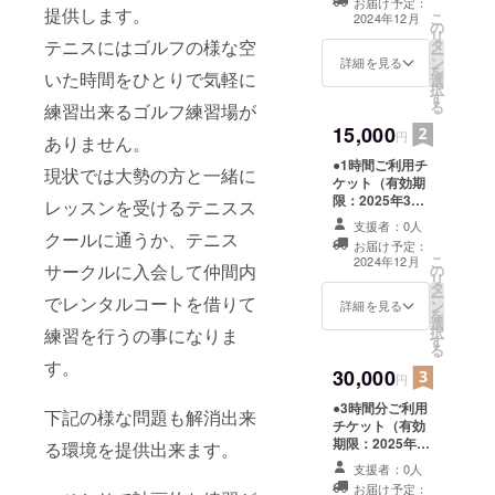
お届け予定：
提供します。
こ
2024年12月
の
リ
テニスにはゴルフの様な空
タ
ー
ン
詳細を見る
を
いた時間をひとりで気軽に
選
択
す
る
練習出来るゴルフ練習場が
15,000
円
ありません。
●1時間ご利用チ
現状では大勢の方と一緒に
ケット（有効期
限：2025年3月
レッスンを受けるテニスス
末まで） ●オリ
支援者：0人
ジナルTシャツ
クールに通うか、テニス
お届け予定：
こ
2024年12月
サークルに入会して仲間内
の
リ
タ
ー
でレンタルコートを借りて
ン
詳細を見る
を
選
択
練習を行うの事になりま
す
る
す。
30,000
円
●3時間分ご利用
下記の様な問題も解消出来
チケット（有効
期限：2025年3
る環境を提供出来ます。
月末まで） ●プ
支援者：0人
ライベートレッ
お届け予定：