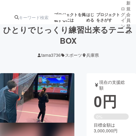
新
ロ
規
グ
会
プロジェクトを掲
はじ
プロジェクト
/
載するには
める
をさがす
イ
員
ン
登
ひとりでじっくり練習出来るテニス
録
BOX
人気のプロ
注目のリ
注目の新着プロ
募集終了が近いプ
もうすぐ公開
tama3736
スポーツ
兵庫県
ジェクト
ターン
ジェクト
ロジェクト
されます
アート・写真
音楽
現在の支援総
額
0
円
テクノロジー・ガジェット
ゲーム・サ
映像・映画
書籍・雑誌
0%
目標金額は
3,000,000円
ビジネス・起業
チャレンジ