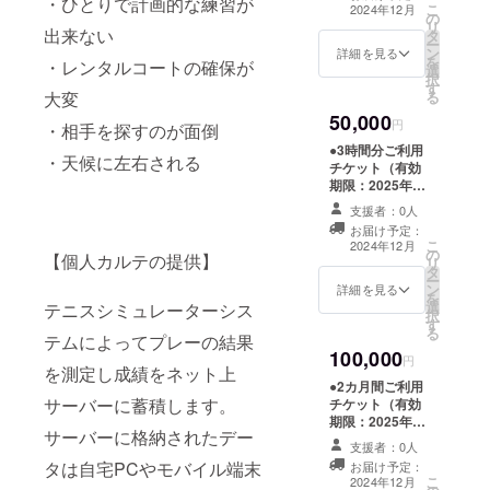
・ひとりで計画的な練習が
スン1回分（１時
こ
2024年12月
の
間）チケット
リ
出来ない
タ
（有効期限：
ー
ン
2025年3月末ま
詳細を見る
を
・レンタルコートの確保が
選
で） ●オリジナ
択
す
ルTシャツ
大変
る
50,000
円
・相手を探すのが面倒
●3時間分ご利用
・天候に左右される
チケット（有効
期限：2025年3
月末まで） ●プ
支援者：0人
ライベートレッ
お届け予定：
スン2回分（1回
こ
2024年12月
の
１時間）チケッ
【個人カルテの提供】
リ
タ
ト（有効期限：
ー
ン
2025年3月末ま
詳細を見る
を
選
テニスシミュレーターシス
で） ●オリジナ
択
す
ルTシャツ ●初年
る
テムによってプレーの結果
度年会費免除
100,000
円
を測定し成績をネット上
●2カ月間ご利用
サーバーに蓄積します。
チケット（有効
期限：2025年3
サーバーに格納されたデー
月末まで） ●プ
支援者：0人
ライベートレッ
タは自宅PCやモバイル端末
お届け予定：
スン3回分（1回
こ
2024年12月