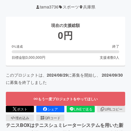
tama3736
スポーツ
兵庫県
現在の支援総額
0
円
終了
0
%達成
目標金額
3,000,000
円
支援者数
0
人
このプロジェクトは、
2024/08/29
に募集を開始し、
2024/09/30
に募集を終了しました
もう一度プロジェクトをやってほしい
ポスト
シェア
LINEで送る
URLコピー
埋め込み
QRコード
テニスBOXはテニスシュミレーターシステムを用いた新