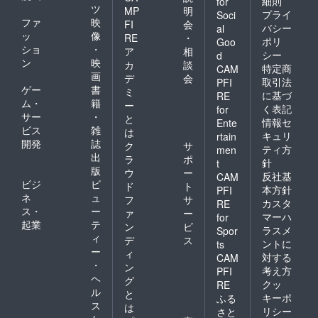
細則
for
ツ
MP
明
プライ
Soci
ファ
映
FI
会
バシー
al
ッ
像
RE
・
ポリ
Goo
ショ
・
ア
相
シー
d
ン
映
カ
談
特定商
CAM
画
デ
会
取引法
PFI
ゲー
書
ミ
に基づ
RE
ム・
籍
ー
く表記
for
サー
・
と
情報セ
Ente
ビス
雑
は
キュリ
rtain
開発
誌
ク
サ
ティ方
men
出
ラ
ポ
針
t
版
ウ
ー
反社基
CAM
ビジ
ビ
ド
ト
本方針
PFI
ネ
ュ
フ
サ
カスタ
RE
ス・
ー
ァ
ー
マーハ
for
起業
テ
ン
ビ
ラスメ
Spor
ィ
デ
ス
ントに
ts
ー
ィ
対する
CAM
・
ン
考え方
PFI
ヘ
グ
クッ
RE
ル
と
キーポ
ふる
ス
は
リシー
さと