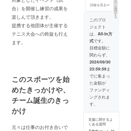
タ
（有効期限：
ー
ン
2025年3月末ま
詳細を見る
を
合）を開催し練習の成果を
選
で） ●オリジナ
択
す
ルTシャツ ●年会
楽しんで頂きます。
る
費免除（有効期
このプロ
限：2045年12月
提携する他団体が主催する
ジェクト
末まで）
テニス大会への斡旋も行え
は、
All-In方
式
です。
ます。
目標金額に
関わらず、
2024/09/30
23:59:59
ま
でに集まっ
このスポーツを始
た金額が
めたきっかけや、
ファンディ
ングされま
チーム誕生のきっ
す。
かけ
支援に関するよ
くある質問
元々は仕事のお付き合いで
手数料はいく