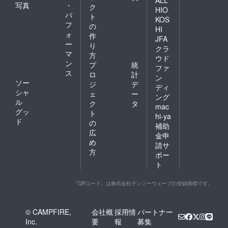
ALL
写真
・
さい。
ショッ
見学体
ク
HIO
※メール
ト写メ
験(3時
パ
ト
KOS
アドレ
撮影）
間程度)
フ
の
HI
スのお
実際
ができ
ォ
作
間違い
に撮影
ます。
JFA
ー
り
がない
現場を
生の現
クラ
マ
ようお
訪問し
場を是
方
ウド
願い致
て、写
非体験
ン
プ
統
ファ
しま
真集が
してく
ス
ロ
計
ン
す。
できる
ださ
ソー
ジ
デ
ディ
瞬間を
い！！
シャ
ェ
ー
見学体
ツー
ング
ル
ク
タ
験(3時
ショッ
mac
グッ
間程度)
ト写メ
ト
hi-ya
ができ
はご自
ド
の
補助
ます。
身の
広
金申
生の現
iPhone
め
場を是
やス
請サ
方
非体験
マート
ポー
してく
フォン
ト
ださ
で、
い！！
ツー
「QRコード」は株式会社デンソーウェーブの登録商標です。
ツー
ショッ
ショッ
ト撮影
ト写メ
を10枚
はご自
撮影致
© CAMPFIRE,
会社概
採用情
パートナー
身の
しま
Inc.
要
報
募集
iPhone
す。 ■