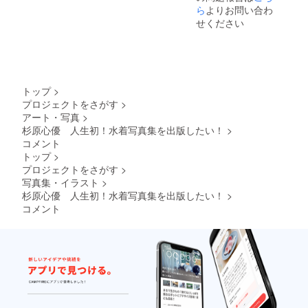
た写真
撮影衣
サイン
画 ご
ら
よりお問い合わ
集をお
装提供
入り写
本人が
せください
渡しい
撮影
真集
撮影し
たしま
でご本
ご本人
たお礼
す。 ■
人が着
の直筆
動画 ■
撮影現
用した
サイン
生写真
場見学
衣装の
入り写
10枚
（プラ
生写真
真集を
写真集
トップ
>
ス、
写真１
１冊 ■
には載
プロジェクトをさがす
>
ツー
枚付き
お礼の
せてい
アート・写真
>
ショッ
（直筆
動画
ない写
ト写メ
サイン
ご本人
真の生
杉原心優 人生初！水着写真集を出版したい！
>
撮影）
入り）
が撮影
写真１
コメント
実際
※水着
したお
０枚 ■
トップ
>
に撮影
やラン
礼動画
私物提
プロジェクトをさがす
>
現場を
ジェ
■生写真
供 ご
写真集・イラスト
>
訪問し
リー類
10枚
本人が
杉原心優 人生初！水着写真集を出版したい！
>
て、写
は含ま
写真集
使用し
真集が
れませ
には載
ている
コメント
できる
ん。 ■
せてい
私物の
瞬間を
オンラ
ない写
写真１
見学体
イン
真の生
枚付き
験(3時
デート
写真１
（私
間程度)
（60分
０枚 ■
物例：
ができ
程度）
私物提
ポー
ます。
ご本
供 ご
チ、
生の現
人とご
本人が
バッ
場を是
自身の
使用し
ク、ヘ