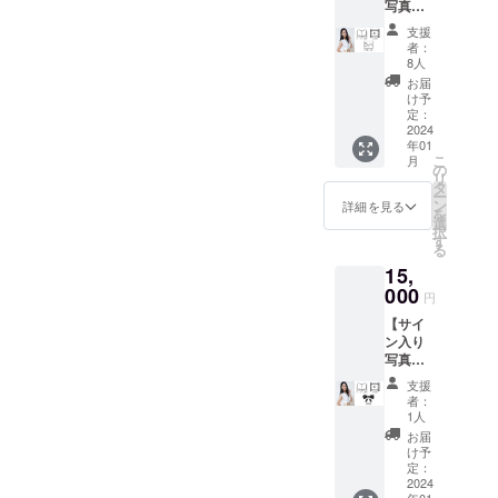
写真集
ご本人
＋生写
の直筆
支援
真 10 枚
サイン
者：
＋ お礼
入り写
8人
動画】
真集を
お届
お礼
１冊 ■
け予
の動画
お礼
定：
を皆様
2024
メッ
年01
にメッ
セージ
こ
月
セージ
動画
の
リ
にて
ご本人
タ
ー
データ
が撮影
ン
詳細を見る
を
でお送
したお
選
択
りし、
礼動画
す
る
写真集
をメー
15,
＋生写
ルにて
真10枚
000
※リター
円
を郵送
ン時期
【サイ
でお届
や詳細
ン入り
け致し
につい
写真集
ます。
ては本
＋私物
■サ
文をご
支援
提供+お
イン入
参照下
者：
礼の動
り写真
さい。
1人
画】
集 ご
※メール
お届
15,000
本人の
アドレ
け予
円 お礼
直筆サ
定：
スのお
の動画
2024
イン入
間違い