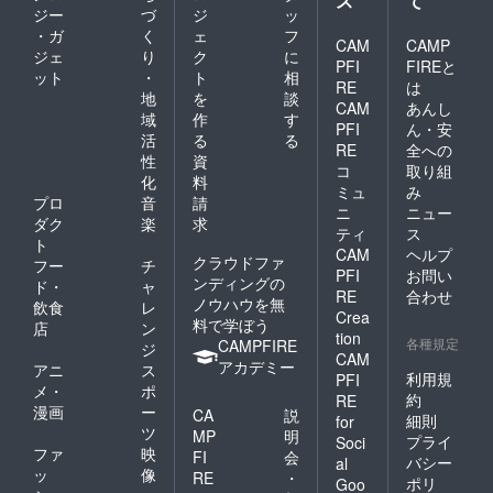
ス
て
参照下
集をお
サイン
イン
ジー
づ
ジ
ッ
さい。
渡しい
入り）
デート
・ガ
く
ェ
フ
CAM
CAMP
※メール
たしま
※水着
（60分
ジェ
り
ク
に
アドレ
す。 ■
やラン
程度）
PFI
FIREと
ット
・
ト
相
スのお
撮影現
ジェ
ご本
RE
は
地
を
談
間違い
場見学
リー類
人とご
CAM
あんし
がない
（プラ
は含ま
自身の
域
作
す
PFI
ん・安
ようお
ス、
れませ
スマホ
活
る
る
RE
全への
願い致
ツー
ん。 ■
で指定
性
資
コ
取り組
しま
ショッ
オンラ
のアプ
化
料
す。
ト写メ
イン
リをつ
ミュ
み
プロ
音
請
撮影）
デート
かって
ニ
ニュー
ダク
楽
求
実際
（60分
オンラ
ティ
ス
に撮影
程度）
イン
ト
CAM
ヘルプ
現場を
ご本
デート
クラウドファ
フー
チ
PFI
お問い
訪問し
人とご
（60分
ンディングの
ド・
ャ
て、写
自身の
程度）
RE
合わせ
ノウハウを無
飲食
レ
真集が
スマホ
が楽し
Crea
料で学ぼう
店
ン
できる
で指定
めま
tion
各種規定
CAMPFIRE
瞬間を
のアプ
す！ ■
ジ
CAM
見学体
リをつ
お渡し
アカデミー
アニ
ス
利用規
PFI
験(3時
かって
撮影会
メ・
ポ
約
間程度)
オンラ
後日
RE
漫画
ー
CA
説
ができ
イン
開催さ
細則
for
ツ
ます。
デート
れるお
MP
明
プライ
Soci
生の現
（60分
渡し撮
ファ
映
FI
会
バシー
al
場を是
程度）
影会
ッ
像
RE
・
ポリ
Goo
非体験
が楽し
（60分