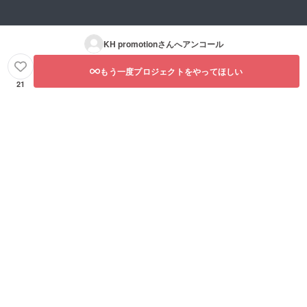
やス
ファミ
マート
リーレ
フォン
ストラ
で、
ンでお
KH promotion
さんへアンコール
ツー
食事
ショッ
デート
もう一度プロジェクトをやってほしい
ト撮影
９０分
を10枚
ご本
21
撮影致
人と都
しま
内某所
す。
のファ
※リター
ミリー
ン時期
レスト
や詳細
ランで
につい
90分間
ては本
お食事
文も併
デート
せてご
ができ
参照下
ます。
さい。
お食事
※メール
券6000
アドレ
円を提
スのお
供しま
間違い
す。
がない
※リター
ようお
ン時期
願い致
や詳細
しま
につい