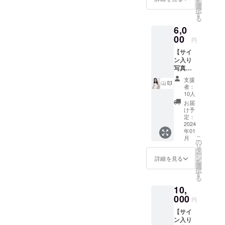
を
ます。
選
択
※リ
す
る
ターン
6,0
時期や
詳細に
00
円
ついて
【サイ
は本文
ン入り
も併せ
写真集
てご参
＋お礼
照下さ
支援
動画】
い。 ※
者：
お礼
メール
10人
の動画
アドレ
お届
を皆様
スのお
け予
にメッ
間違い
定：
セージ
2024
がない
年01
にて
ようお
こ
月
データ
願い致
の
リ
でお送
しま
タ
ー
りし、
す。
ン
詳細を見る
を
写真集
選
択
を郵送
す
る
でお届
10,
け致し
ます。
000
円
■サイン
【サイ
入り写
ン入り
真集