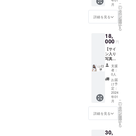
年01
を皆様
り写真
がない
こ
月
にメッ
集を１
の
ようお
リ
セージ
冊 ■お
タ
願い致
ー
にて
礼メッ
ン
しま
詳細を見る
を
データ
セージ
選
す。
択
でお送
動画
す
る
りし、
ご本人
18,
写真集
が撮影
＋私物
000
したお
円
を郵送
礼動画
【サイ
でお届
■生写真
ン入り
け致し
10枚
写真集
ます。
写真集
+オンラ
■サイン
には載
支援
イン
入り写
せてい
者：
デート
真集
ない写
0人
（60分
ご本人
真の生
お届
程度）
の直筆
写真１
け予
+お礼の
サイン
定：
０枚 ※
動画】
2024
入り写
リター
年01
18,000
真集を
ン時期
こ
月
円 お礼
１冊 ■
の
や詳細
リ
の動画
お礼の
タ
につい
ー
を皆様
動画
ン
ては本
詳細を見る
を
にメッ
ご本人
選
文も併
択
セージ
が撮影
す
せてご
る
にて
したお
参照下
30,
データ
礼動画
さい。