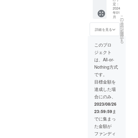
ご本人
真10枚
＋お渡
衣装
文も併
定：
の直筆
＋撮影
し撮影
（サイ
2024
せてご
年01
サイン
衣装を
会（60
ン入り
参照下
こ
月
入り写
郵送で
分程
写真付
さい。
の
リ
真集を
お届け
度）2回
き・水
※メール
タ
ー
１冊 ■
致しま
開催＋
着やラ
アドレ
ン
詳細を見る
を
お礼の
す。 撮
オンラ
ンジェ
スのお
選
択
動画
影現場
イン
リー類
間違い
す
る
ご本人
に参加
デート
は含ま
がない
このプロ
が撮影
いただ
（60分
れませ
ようお
ジェクト
したお
き、作
程度）
ん。）
願い致
礼動画
品ので
お礼の
＋私物
しま
は、All-or-
■生写真
きる過
動画を
提供＋
す。
Nothing方式
10枚
程をご
皆様に
撮影現
写真集
覧いた
メッ
場見学
です。
には載
だけま
セージ
（プラ
目標金額を
せてい
す。 ま
にて
ス、
ない写
た、後
データ
ツー
達成した場
真の生
日行わ
でお送
ショッ
合にのみ、
写真１
れるお
りし、
ト写メ
０枚 ■
渡し撮
写真集
撮影）
2023/08/26
オンラ
影会
＋生写
＋お渡
23:59:59
ま
イン
（60分
真10枚
し撮影
デート
程度）
＋撮影
会（60
でに集まっ
（60分
とオン
衣装＋
分程
た金額が
程度）
ライン
私物を
度）＋
ご本
デート
郵送で
オンラ
ファンディ
人とご
（60分
お届け
イン