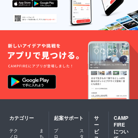
非体験
スマホ
ている
アーア
してく
で指定
私物の
クセサ
ださ
のアプ
写真１
リー、
い！！
リをつ
枚付き
靴下、
ツー
かって
（私
スカー
ショッ
オンラ
物例：
フな
ト写メ
イン
ポー
ど） ■
はご自
デート
チ、
撮影衣
身の
（60分
バッ
装提供
iPhone
程度）
ク、ヘ
撮影
やス
が楽し
アーア
でご本
マート
めま
クセサ
人が着
フォン
す！ ■
リー、
用した
で、
お渡し
靴下、
衣装の
ツー
会 後
スカー
生写真
ショッ
日開催
フな
写真１
ト撮影
される
ど） ■
枚付き
を10枚
お渡し
撮影衣
（直筆
撮影致
撮影会
装提供
サイン
しま
（60分
撮影
入り）
す。 ※
程度）1
でご本
※水着
リター
回開催
人が着
やラン
ン時期
にも参
用した
ジェ
や詳細
加・撮
衣装の
リー類
カテゴリー
起案サポート
サ
CAMP
につい
影して
生写真
は含ま
ー
FIRE
ては本
頂き、
写真１
れませ
テク
ま
プ
ス
ビ
につい
文も併
完成し
枚付き
ん。 ■
ノロ
ち
ロ
タ
せてご
た写真
（直筆
オンラ