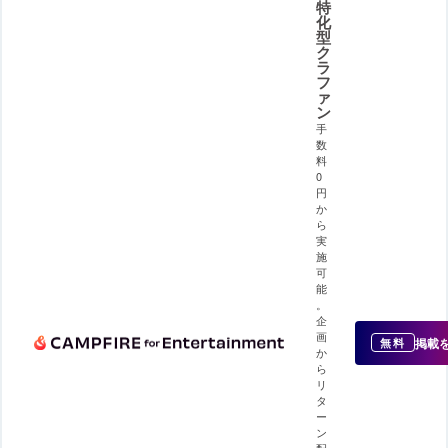
特
化
型
ク
ラ
フ
ァ
ン
手
数
料
0
円
か
ら
実
施
可
能
。
企
画
掲載
無料
か
ら
リ
タ
ー
ン
配