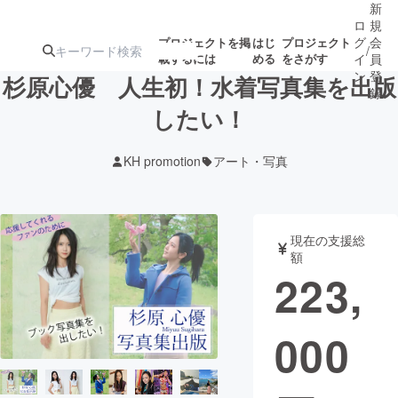
新
ロ
規
グ
会
プロジェクトを掲
はじ
プロジェクト
/
載するには
める
をさがす
イ
員
ン
登
杉原心優 人生初！水着写真集を出版
録
したい！
人気のプロ
注目のリ
注目の新着プロ
募集終了が近いプ
もうすぐ公開
KH promotion
アート・写真
ジェクト
ターン
ジェクト
ロジェクト
されます
アート・写真
音楽
現在の支援総
額
223,
テクノロジー・ガジェット
ゲーム・サ
000
映像・映画
書籍・雑誌
ビジネス・起業
チャレンジ