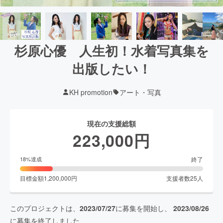
杉原心優 人生初！水着写真集を
出版したい！
KH promotion
アート・写真
現在の支援総額
223,000
円
終了
18
%達成
目標金額
1,200,000
円
支援者数
25
人
このプロジェクトは、
2023/07/27
に募集を開始し、
2023/08/26
に募集を終了しました