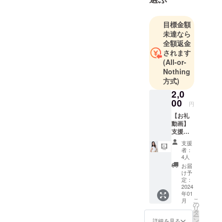
目標金額
未達なら
全額返金
されます
(All-or-
Nothing
方式)
2,0
00
円
【お礼
動画】
支援し
てくだ
支援
さった
者：
皆さま
4人
にお礼
お届
の動画
け予
をメッ
定：
セージ
2024
年01
にて
こ
月
データ
の
リ
でお送
タ
ー
り致し
ン
詳細を見る