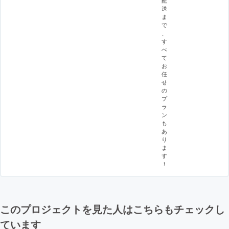
送
ま
で
、
す
べ
て
お
任
せ
の
プ
ラ
ン
も
あ
り
ま
す
！
このプロジェクトを見た人はこちらもチェックし
ています