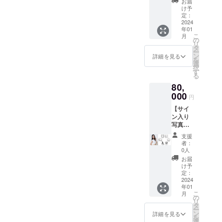
入り写
※メール
お届
会（60
写真集
真集を
け予
アドレ
分程
＋撮影
定：
１冊 ■
スのお
度）+お
2024
衣装
お礼の
間違い
年01
礼の動
（サイ
動画
がない
こ
月
画】
ン入り
の
ご本人
ようお
リ
40,000
写真付
タ
が撮影
願い致
ー
円 お
き）を
ン
したお
詳細を見る
しま
を
礼の動
郵送で
選
礼動画
す。
択
画を皆
お届け
す
■オンラ
る
様に
致しま
イン
80,
メッ
す。 ■
デート
セージ
000
サイン
（60分
円
にて
入り写
程度）
【サイ
データ
真集
ご本
ン入り
でお送
ご本人
人とご
写真集
りし、
の直筆
自身の
＋生写
写真集
サイン
スマホ
支援
真10枚
＋生写
入り写
で指定
者：
＋+お礼
真10枚
真集を
0人
のアプ
の動画
を郵送
１冊 ■
リをつ
お届
+撮影現
でお届
お礼の
け予
かって
場見学
け致し
定：
動画
オンラ
（プラ
2024
ます。
ご本人
イン
年01
ス、
また、
が撮影
デート
こ
月
ツー
後日行
の
したお
（60分
リ
ショッ
われる
タ
礼動画
程度）
ー
ト写メ
お渡し
ン
■撮影衣
詳細を見る
が楽し
を
撮影）
撮影会
選
装提供