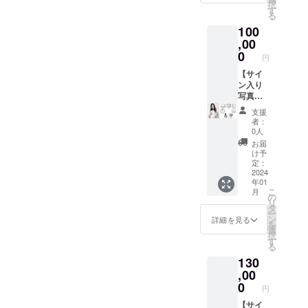
めま
択
+お渡し
（60分
す
撮影
す！
る
撮影会
程度）
でご本
※リター
100
（60分
に参加
人が着
ン時期
程度）
,00
できま
用した
や詳細
+オンラ
す。 ■
0
衣装の
につい
円
イン
サイン
生写真
ては本
デート
【サイ
入り写
写真１
文も併
（60分
ン入り
真集
枚付き
せてご
程
写真集
ご本人
（直筆
参照下
度）】
＋生写
の直筆
サイン
さい。
支援
真10枚
サイン
入り）
※メール
者：
80,000
＋お礼
入り写
※水着
0人
アドレ
円 お礼
の動画
真集を
やラン
スのお
お届
の動画
+撮影衣
１冊 ■
ジェ
け予
間違い
を皆様
装（サ
お礼の
定：
リー類
がない
にメッ
イン入
2024
動画
は含ま
ようお
年01
セージ
り写真
ご本人
れませ
願い致
こ
月
にて
付き・
が撮影
の
ん。
しま
リ
データ
水着や
したお
タ
※リター
す。
ー
でお送
ラン
礼動画
ン
ン時期
詳細を見る
を
りし、
ジェ
■サイン
選
や詳細
択
写真集
リー類
入り生
す
につい
る
＋生写
は含ま
写真10
ては本
130
真10枚
れませ
枚 写
文も併
を郵送
ん。）
,00
真集に
せてご
でお届
+撮影現
は載せ
0
参照下
円
け致し
場見学
ていな
さい。
ます。
（プラ
【サイ
い写真
※メール