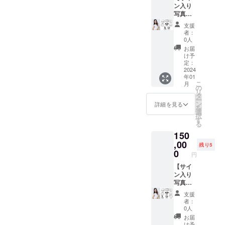
撮影現
ス、
ン入り
の生写
アドレ
場に参
ツー
写真集
真１０
スのお
加いた
ショッ
＋生写
枚 ■お
間違い
支援
だき、
ト写メ
真10枚
渡し撮
がない
者：
作品の
撮影）
＋お礼
影会
ようお
0人
できる
+お渡し
の動画
後日開
願い致
お届
過程を
撮影会
＋撮影
催され
しま
け予
ご覧い
（60分
衣装
るお渡
定：
す。
ただけ
程度）
（サイ
2024
し撮影
年01
ます。
+オンラ
ン入り
会（60
こ
月
また、
イン
写真付
分程
の
リ
後日行
デート
き・水
度）1回
タ
ー
われる
（60分
着やラ
開催に
ン
詳細を見る
を
お渡し
程
ンジェ
も参
選
択
撮影会
度）】
リー類
加・撮
す
る
（60分
は含ま
影して
150
程度）
100,000
れませ
頂き、
とオン
円 お礼
ん。）
,00
完成し
残り5
ライン
の動画
＋私物
た写真
0
円
デート
を皆様
提供＋
集をお
（60分
にメッ
撮影現
【サイ
渡しい
程度）
セージ
場見学
ン入り
たしま
に参加
にて
（プラ
写真集
す。
できま
データ
ス、
＋生写
※リター
支援
す。 ■
でお送
ツー
真10枚
ン時期
者：
サイン
りし、
ショッ
＋お礼
や詳細
0人
入り写
写真集
ト写メ
の動画
につい
お届
真集
＋生写
撮影）
＋撮影
ては本
け予