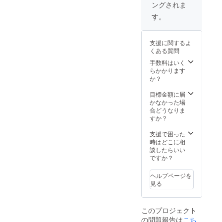
ングされま
自身の
程度）
致しま
デート
スマホ
に参加
す。 撮
（60分
す。
で指定
できま
影現場
程度）
のアプ
す。 ■
に参加
＋ファ
リをつ
サイン
いただ
ミリー
支援に関するよ
かって
入り写
き、作
レスト
くある質問
オンラ
真集
品ので
ランで
イン
ご本人
きる過
お食事
手数料はいく
デート
の直筆
程をご
デート
らかかります
（60分
サイン
覧いた
90分
か？
程度）
入り写
だけま
（6000
が楽し
真集を
す。 ま
円のお
目標金額に届
めま
１冊 ■
た、後
食事券
かなかった場
す！ ■
お礼の
日行わ
提
合どうなりま
お渡し
動画
れるお
供）】
すか？
会 後
ご本人
渡し撮
日開催
が撮影
影会
150,000
支援で困った
される
したお
（60分
円 ■サ
時はどこに相
お渡し
礼動画
程度）
イン入
談したらいい
撮影会
■生写真
を２回
り写真
ですか？
（60分
10枚
とオン
集 ご
程度）1
写真集
ライン
本人の
ヘルプページを
回開催
には載
デート
直筆サ
見る
にも参
せてい
（60分
イン入
加・撮
ない写
程度）
り写真
影して
真の生
に参加
集を１
このプロジェクト
頂き、
写真１
できま
冊 ■お
の問題報告は
こち
完成し
０枚 ■
す。 ■
礼の動