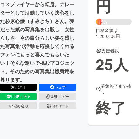
円
コスプレイヤーから転身。ナレー
まちづくり・地域活性化
ターとして活動していく決心をし
た杉原心優（すみきち）さん。夢
18%
だった紙の写真集を出版し、女性
目標金額は
CAMPFIRE for Social Good
CAMPFIRE Creation
1,200,000円
らしさ、今の自分らしい姿を残し
CAMPFIREふるさと納税
machi-ya
コミュニティ
た写真集で活動を応援してくれる
支援者数
ファンにもっと喜んでもらいた
25
人
い！そんな想いで挑むプロジェク
ト。そのための写真集出版費用を
募ります。
募集終了まで残
ポスト
シェア
り
LINEで送る
URLコピー
終了
埋め込み
QRコード