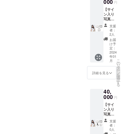
でお送
000
■私物提
※メール
円
りし、
供 ご
アドレ
【サイ
写真集
本人が
スのお
ン入り
を郵送
使用し
間違い
写真集
でお届
ている
がない
＋撮影
け致し
私物
ようお
支援
衣装
ます。
（私物
願い致
者：
（サイ
また、
例：
2人
しま
ン入り
ご本人
ポー
す。
お届
写真付
とスマ
チ、
け予
き・水
ホで指
定：
バッ
着やラ
2024
定アプ
ク、ヘ
年01
ンジェ
リをつ
アーア
こ
月
リー類
かって
の
クセサ
リ
は含ま
オンラ
タ
リー、
ー
れませ
イン
ン
靴下、
詳細を見る
を
ん。）
デート
選
スカー
択
+お礼の
（60分
す
フな
る
動画】
程度）
ど）
40,
30,000
が楽し
※リター
円 お礼
000
めま
ン時期
円
の動画
す！ ■
や詳細
【サイ
を皆様
サイン
につい
ン入り
にメッ
入り写
ては本
写真集
セージ
真集
文も併
＋生写
にて
ご本人
せてご
支援
真10枚
データ
の直筆
参照下
者：
＋お渡
でお送
サイン
0人
さい。
し撮影
りし、