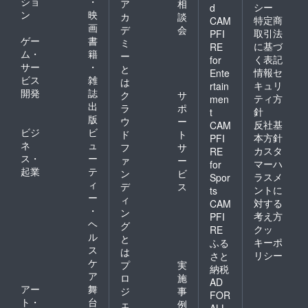
ショ
・
ア
相
シー
d
してく
めま
程度）1
ン
映
カ
談
ださ
す！ ■
回開催
特定商
CAM
画
デ
会
い！！
お渡し
にも参
取引法
PFI
ゲー
書
ツー
撮影会
加・撮
ミ
に基づ
RE
ショッ
（２
影して
ム・
籍
ー
く表記
for
ト写メ
回）
頂き、
サー
・
と
情報セ
Ente
はご自
後日開
完成し
ビス
雑
は
身の
催され
た写真
キュリ
rtain
開発
誌
ク
サ
iPhone
るお渡
集をお
ティ方
men
出
やス
し撮影
渡しい
ラ
ポ
針
t
マート
会（60
たしま
版
ウ
ー
反社基
CAM
フォン
分程
す。 ■
ビジ
ビ
ド
ト
本方針
PFI
で、
度）に
撮影現
ネ
ュ
フ
サ
カスタ
ツー
も2回参
場見学
RE
ス・
ー
ァ
ー
ショッ
加・撮
（プラ
マーハ
for
起業
テ
ト撮影
影して
ス、
ン
ビ
ラスメ
Spor
を10枚
頂き、
ツー
ィ
デ
ス
ントに
ts
撮影致
完成し
ショッ
ー
ィ
対する
CAM
しま
た写真
ト写メ
・
ン
考え方
PFI
す。
集をお
撮影）
ヘ
グ
※リター
渡しい
実際
クッ
RE
ル
と
ン時期
たしま
に撮影
キーポ
ふる
ス
や詳細
す。 ■
現場を
は
リシー
さと
につい
撮影現
訪問し
ケ
プ
実
納税
ては本
場見学
て、写
ア
ロ
施
AD
文も併
（プラ
真集が
アー
舞
ジ
事
せてご
ス、
できる
FOR
ト・
台
ェ
例
参照下
ツー
瞬間を