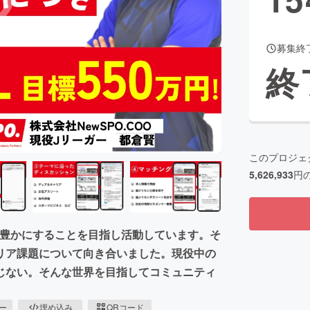
募集終
CAMPFIRE for Social Good
CAMPFIRE Creation
終
CAMPFIREふるさと納税
machi-ya
コミュニティ
このプロジェ
5,626,933
円
しを豊かにすることを目指し活動しています。そ
リア課題について向き合いました。現役中の
じない。そんな世界を目指してコミュニティ
ピー
埋め込み
QRコード