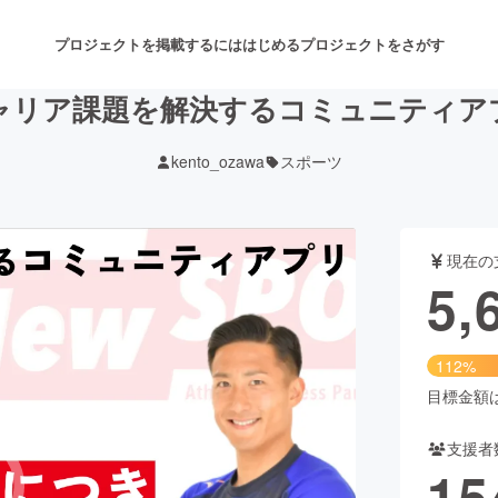
プロジェクトを掲載するには
はじめる
プロジェクトをさがす
ャリア課題を解決するコミュニティア
kento_ozawa
スポーツ
注目のリターン
注目の新着プロジェクト
募集終了が近いプロジェクト
も
現在の
音楽
舞台・パフォーマンス
5,
ゲーム・サービス開発
フード・飲食店
112%
書籍・雑誌出版
アニメ・漫画
目標金額は5
支援者
チャレンジ
ビューティー・ヘルスケ
15