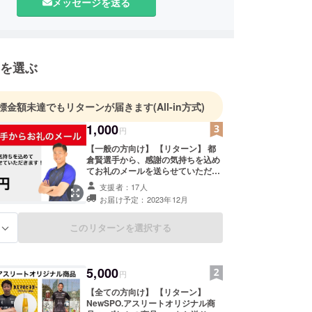
メッセージを送る
を選ぶ
標金額未達でもリターンが届きます
(All-in方式)
1,000
円
【一般の方向け】 【リターン】 都
倉賢選手から、感謝の気持ちを込め
てお礼のメールを送らせていただき
ます！
支援者：17人
お届け予定：2023年12月
このリターンを選択する
る
5,000
円
【全ての方向け】 【リターン】
NewSPO.アスリートオリジナル商