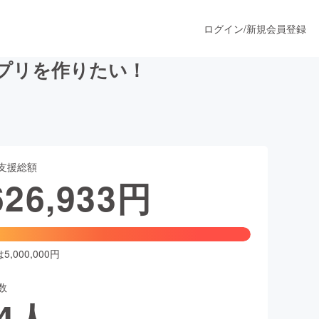
ログイン
/
新規会員登録
プリを作りたい！
うすぐ公開されます
支援総額
プロダクト
626,933
円
ファッション
スポーツ
,000,000円
数
ア
ソーシャルグッド
4
人