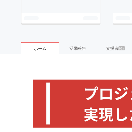
活動報告
支援者
ホーム
99+