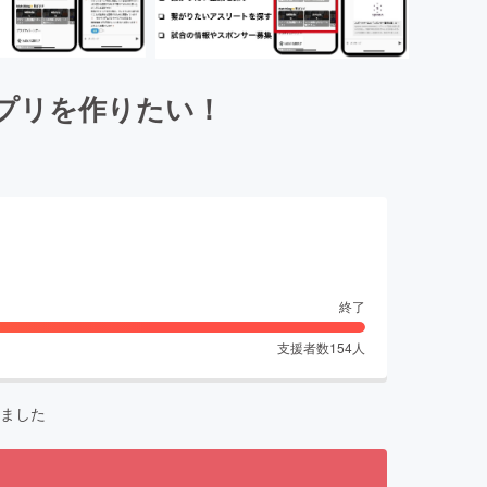
プリを作りたい！
終了
支援者数
154
人
ました