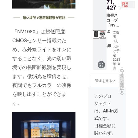
71,
セット
プx1 ・
残り
内容 ・
427
対物レ
100
円
暗視ス
ンズ
暗視ス
コープ
キャッ
コープ
本体x2
プ x2 ・
「NV10
・収納
USB
80」 ※
「NV1080」は超低照度
ポーチ
ケーブ
支援
一般予
x2 ・ス
ルx1 ・
者：
CMOSセンサー搭載のた
定販売
トラッ
日本語
0人
価格：
プx2 ・
取扱説
お届
め、赤外線ライトをオンに
￥117,0
32GB
明書×1
け予
39 ※税
microS
定：
することなく、光の弱い環
込・送
2023
Dカード
年10
料無料
x2 ・ク
境での長距離観測を実現し
こ
月
（日本
リーニ
の
リ
国内限
ングク
ます。微弱光を増倍させ、
タ
ー
定） ※
ロスx2
ン
詳細を見る
を
夜間でもフルカラーの映像
保証：
・接眼
選
択
一年間
レンズ
す
る
を映し出すことができま
保証 ※3
キャッ
このプロ
セット
プx2 ・
す。
ジェクト
内容 ・
対物レ
暗視ス
ンズ
は、
All-In方
コープ
キャッ
式
です。
本体x3
プ x4 ・
・収納
USB
目標金額に
ポーチ
ケーブ
関わらず、
x3 ・ス
ルx2 ・