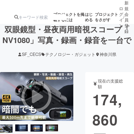
新
ロ
規
グ
会
プロジェクトを掲
はじ
プロジェクト
/
載するには
める
をさがす
イ
員
ン
登
双眼鏡型・昼夜両用暗視スコープ「
録
NV1080」写真・録画・録音を一台で
人気のプロ
注目のリ
注目の新着プロ
募集終了が近いプ
もうすぐ公開
SF_CECS
テクノロジー・ガジェット
神奈川県
ジェクト
ターン
ジェクト
ロジェクト
されます
アート・写真
音楽
現在の支援総
額
174,
テクノロジー・ガジェット
ゲーム・サ
860
映像・映画
書籍・雑誌
ビジネス・起業
チャレンジ