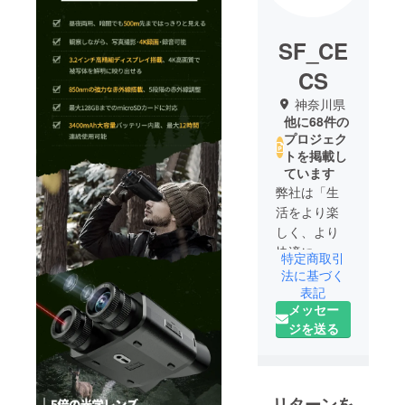
SF_CE
CS
神奈川県
他に68件の
プロジェク
トを掲載し
ています
弊社は「生
活をより楽
しく、より
快適に」を
特定商取引
ポリシーに
法に基づく
製品・サー
表記
メッセー
ビスを提供
ジを送る
していま
す。皆様の
生活中の
ニーズを応
リターンを