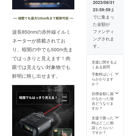
トラッ
日本語
2023/08/31
プx3 ・
取扱説
23:59:59
ま
32GB
明書×2
microS
でに集まっ
Dカード
た金額が
x3 ・ク
リーニ
波長850nmの赤外線イルミ
ファンディ
ングク
ングされま
ロスx3
ネーターが搭載されてお
・接眼
す。
り、暗闇の中でも500m先ま
レンズ
キャッ
ではっきりと見えます！肉
プx3 ・
支援に関するよ
対物レ
眼では見えない対象物でも
くある質問
ンズ
キャッ
手数料はいく
鮮明に映し出せます。
プ x6 ・
らかかります
USB
か？
ケーブ
ルx3 ・
目標金額に届
日本語
かなかった場
取扱説
合どうなりま
明書×3
すか？
支援で困った
時はどこに相
談したらいい
ですか？