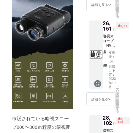
ー
定） ※
ン
詳細を見る
を
保証：
選
択
一年間
す
る
保証 ※1
26,
セット
残り50
内容 ・
151
円
暗視ス
暗視ス
コープ
コープ
本体x1
「NV10
・収納
80」 ※
ポーチ
支援
一般予
x1 ・ス
者：
定販売
トラッ
0人
価格：
プx1 ・
お届
￥39,03
32GB
け予
1 ※税
microS
定：
込・送
2023
Dカード
年10
料無料
x1 ・ク
こ
月
（日本
リーニ
の
リ
国内限
ングク
タ
ー
定） ※
ロスx1
ン
詳細を見る
を
保証：
・接眼
選
択
一年間
レンズ
す
る
保証 ※1
キャッ
28,
セット
プx1 ・
市販されている暗視スコー
残り
内容 ・
102
対物レ
100
円
プ200〜300ｍ程度の暗視距
暗視ス
ンズ
暗視ス
コープ
キャッ