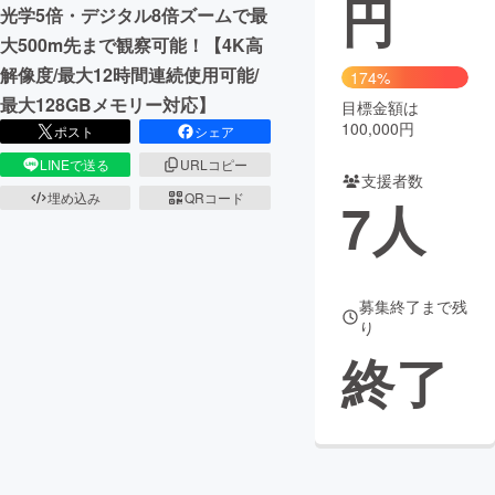
円
光学5倍・デジタル8倍ズームで最
まちづくり・地域活性化
大500m先まで観察可能！【4K高
解像度/最大12時間連続使用可能/
174%
最大128GBメモリー対応】
目標金額は
CAMPFIRE for Social Good
CAMPFIRE Creation
100,000円
ポスト
シェア
CAMPFIREふるさと納税
machi-ya
コミュニティ
LINEで送る
URLコピー
支援者数
埋め込み
QRコード
7
人
募集終了まで残
り
終了