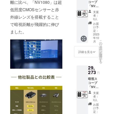
離に比べ、「NV1080」は超
コープ
本体x1
プ x2 ・
「NV10
・収納
USB
低照度CMOSセンサーと赤
80」 ※
ポーチ
ケーブ
支援
一般予
x1 ・ス
ルx1 ・
者：
外線レンズを搭載すること
定販売
トラッ
日本語
0人
価格：
プx1 ・
取扱説
で暗視距離が飛躍的に伸び
お届
￥39,03
32GB
明書×1
け予
1 ※税
microS
定：
ました。
込・送
2023
Dカード
年10
料無料
x1 ・ク
こ
月
（日本
リーニ
の
リ
国内限
ングク
タ
ー
定） ※
ロスx1
ン
詳細を見る
を
保証：
・接眼
選
択
一年間
レンズ
す
る
保証 ※1
キャッ
29,
セット
プx1 ・
内容 ・
273
対物レ
円
暗視ス
ンズ
暗視ス
コープ
キャッ
コープ
本体x1
プ x2 ・
「NV10
・収納
USB
80」 ※
ポーチ
ケーブ
支援
一般予
x1 ・ス
ルx1 ・
者：
定販売
トラッ
日本語
0人
価格：
プx1 ・
取扱説
お届
￥39,03
32GB
明書×1
け予
1 ※税
microS
定：