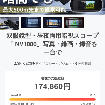
双眼鏡型・昼夜両用暗視スコープ
「 NV1080」写真・録画・録音を
一台で
SF_CECS
テクノロジー・ガジェット
神奈川県
現在の支援総額
174,860
円
終了
174
%達成
目標金額
100,000
円
支援者数
7
人