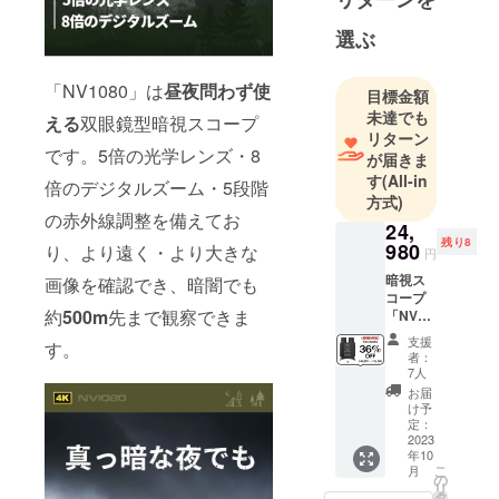
え、また時
代の変化に
選ぶ
対応する製
品をお客様
「NV1080」は
昼夜問わず使
目標金額
の手元にお
未達でも
える
双眼鏡型暗視スコープ
届けるため
リターン
です。5倍の光学レンズ・8
に、本社は
が届きま
製品のデザ
す
(All-in
倍のデジタルズーム・5段階
方式)
イン・品質
の赤外線調整を備えてお
管理・販売
24,
残り8
980
り、より遠く・より大きな
の事業を立
円
ち上げりま
暗視ス
画像を確認でき、暗闇でも
コープ
した。
約
500m
先まで観察できま
「NV10
80」 ※
支援
す。
一般予
者：
定販売
7人
価格：
お届
￥39,03
け予
1 ※税
定：
込・送
2023
年10
料無料
こ
月
（日本
の
リ
国内限
タ