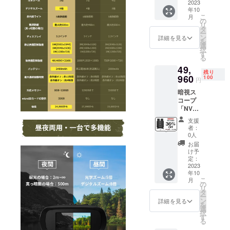
込・送
2023
Dカード
年10
料無料
x1 ・ク
こ
月
（日本
リーニ
の
リ
国内限
ングク
タ
ー
定） ※
ロスx1
ン
詳細を見る
を
保証：
・接眼
選
択
一年間
レンズ
す
る
保証 ※1
キャッ
49,
セット
プx1 ・
残り
内容 ・
960
対物レ
100
円
暗視ス
ンズ
暗視ス
コープ
キャッ
コープ
本体x1
プ x2 ・
「NV10
・収納
USB
80」 ※
ポーチ
ケーブ
支援
一般予
x1 ・ス
ルx1 ・
者：
定販売
トラッ
日本語
0人
価格：
プx1 ・
取扱説
お届
￥78,06
32GB
明書×1
け予
2 ※税
microS
定：
込・送
2023
Dカード
年10
料無料
x1 ・ク
こ
月
（日本
リーニ
の
リ
国内限
ングク
タ
ー
定） ※
ロスx1
ン
詳細を見る
を
保証：
・接眼
選
択
一年間
レンズ
す
る
保証 ※2
キャッ