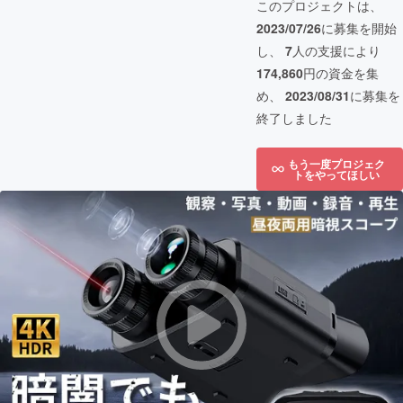
このプロジェクトは、
2023/07/26
に募集を開始
し、
7
人の支援により
174,860
円の資金を集
め、
2023/08/31
に募集を
終了しました
もう一度プロジェク
トをやってほしい