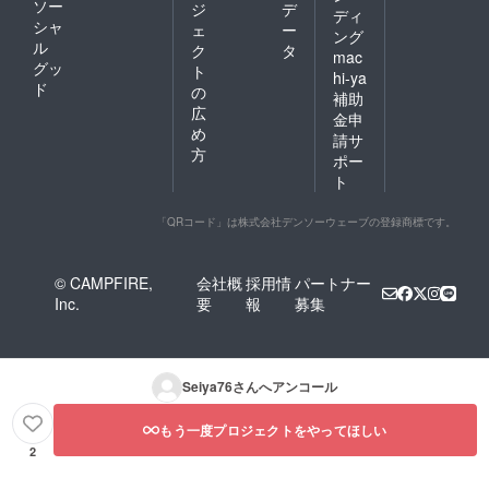
ソー
ジ
デ
ディ
シャ
ェ
ー
ング
ル
ク
タ
mac
グッ
ト
hi-ya
ド
の
補助
広
金申
め
請サ
方
ポー
ト
「QRコード」は株式会社デンソーウェーブの登録商標です。
© CAMPFIRE,
会社概
採用情
パートナー
Inc.
要
報
募集
Seiya76
さんへアンコール
もう一度プロジェクトをやってほしい
2