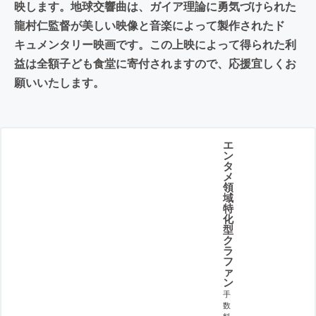
映します。地球交響曲は、ガイア理論に勇気づけられた
龍村仁監督が美しい映像と音楽によって製作されたド
キュメンタリー映画です。この上映によって得られた利
益は全額子ども食堂に寄付されますので、応援宜しくお
願いいたします。
エ
ン
タ
メ
領
域
特
化
型
ク
ラ
フ
ァ
ン
手
数
料