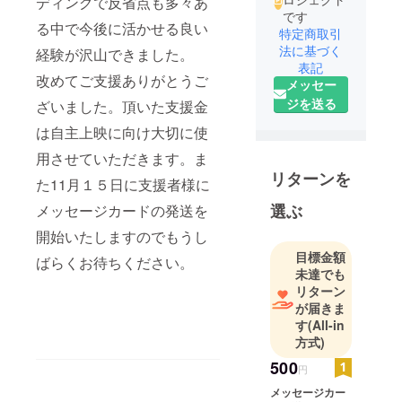
ディングで反省点も多々あ
です
る中で今後に活かせる良い
特定商取引
法に基づく
経験が沢山できました。
表記
改めてご支援ありがとうご
メッセー
ジを送る
ざいました。頂いた支援金
は自主上映に向け大切に使
用させていただきます。ま
リターンを
た11月１５日に支援者様に
選ぶ
メッセージカードの発送を
開始いたしますのでもうし
目標金額
ばらくお待ちください。
未達でも
リターン
が届きま
す
(All-in
方式)
500
円
メッセージカー