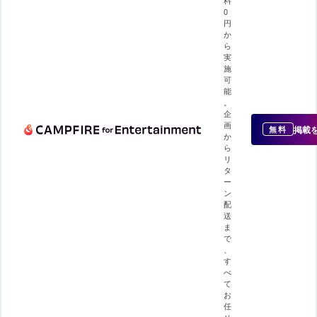
0
円
か
ら
実
施
可
能
。
企
画
掲載
無料
か
ら
リ
タ
ー
ン
配
送
ま
で
、
す
べ
て
お
任
せ