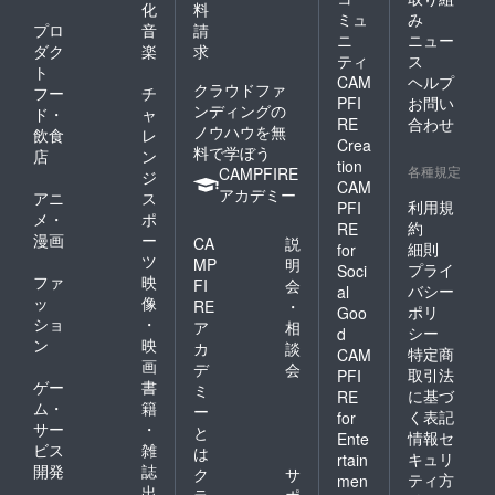
化
料
ミュ
み
プロ
音
請
ニ
ニュー
ダク
楽
求
ティ
ス
ト
CAM
ヘルプ
クラウドファ
フー
チ
PFI
お問い
ンディングの
ド・
ャ
RE
合わせ
ノウハウを無
飲食
レ
Crea
料で学ぼう
店
ン
tion
各種規定
CAMPFIRE
ジ
CAM
アカデミー
アニ
ス
利用規
PFI
メ・
ポ
約
RE
漫画
ー
CA
説
細則
for
ツ
MP
明
プライ
Soci
ファ
映
FI
会
バシー
al
ッ
像
RE
・
ポリ
Goo
ショ
・
ア
相
シー
d
ン
映
カ
談
特定商
CAM
画
デ
会
取引法
PFI
ゲー
書
ミ
に基づ
RE
ム・
籍
ー
く表記
for
サー
・
と
情報セ
Ente
ビス
雑
は
キュリ
rtain
開発
誌
ク
サ
ティ方
men
出
ラ
ポ