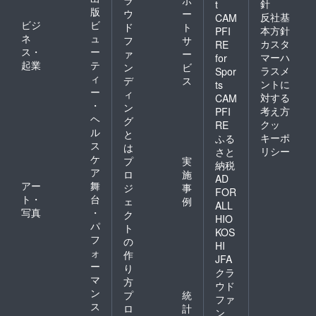
針
t
版
ウ
ー
反社基
CAM
ビジ
ビ
ド
ト
本方針
PFI
ネ
ュ
フ
サ
カスタ
RE
ス・
ー
ァ
ー
マーハ
for
起業
テ
ン
ビ
ラスメ
Spor
ィ
デ
ス
ントに
ts
ー
ィ
対する
CAM
・
ン
考え方
PFI
ヘ
グ
クッ
RE
ル
と
キーポ
ふる
ス
は
リシー
さと
ケ
プ
実
納税
ア
ロ
施
AD
アー
舞
ジ
事
FOR
ト・
台
ェ
例
ALL
写真
・
ク
HIO
パ
ト
KOS
フ
の
HI
ォ
作
JFA
ー
り
クラ
マ
方
ウド
ン
プ
統
ファ
ス
ロ
計
ン