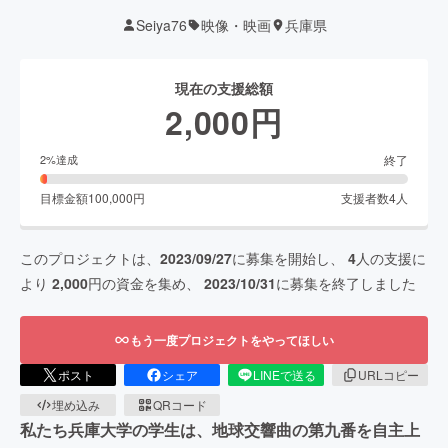
Seiya76
映像・映画
兵庫県
現在の支援総額
2,000
円
終了
2
%達成
目標金額
100,000
円
支援者数
4
人
このプロジェクトは、
2023/09/27
に募集を開始し、
4
人の支援に
より
2,000
円の資金を集め、
2023/10/31
に募集を終了しました
もう一度プロジェクトをやってほしい
ポスト
シェア
LINEで送る
URLコピー
埋め込み
QRコード
私たち兵庫大学の学生は、地球交響曲の第九番を自主上