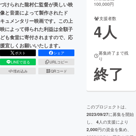
100,000円
づけられた龍村仁監督が美しい映
まちづくり・地域活性化
像と音楽によって製作されたド
支援者数
キュメンタリー映画です。この上
4
人
映によって得られた利益は全額子
CAMPFIRE for Social Good
CAMPFIRE Creation
ども食堂に寄付されますので、応
CAMPFIREふるさと納税
machi-ya
コミュニティ
援宜しくお願いいたします。
募集終了まで残
ポスト
シェア
り
LINEで送る
URLコピー
終了
埋め込み
QRコード
このプロジェクトは、
2023/09/27
に募集を開始
し、
4
人の支援により
2,000
円の資金を集め、