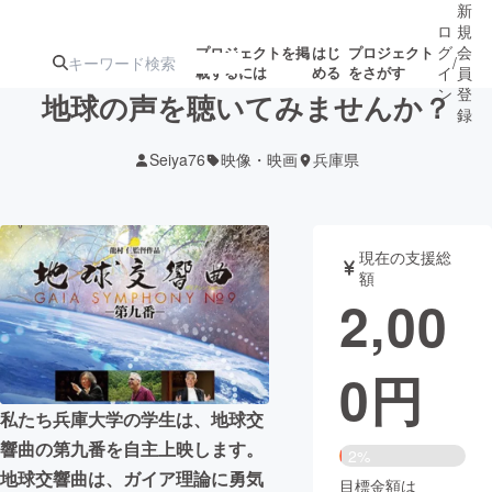
新
ロ
規
グ
会
プロジェクトを掲
はじ
プロジェクト
/
載するには
める
をさがす
イ
員
ン
登
地球の声を聴いてみませんか？
録
Seiya76
映像・映画
兵庫県
人気のプロ
注目のリ
注目の新着プロ
募集終了が近いプ
もうすぐ公開
ジェクト
ターン
ジェクト
ロジェクト
されます
現在の支援総
額
アート・写真
音楽
2,00
テクノロジー・ガジェット
ゲーム・サ
0
円
映像・映画
書籍・雑誌
私たち兵庫大学の学生は、地球交
響曲の第九番を自主上映します。
2%
ビジネス・起業
チャレンジ
地球交響曲は、ガイア理論に勇気
目標金額は