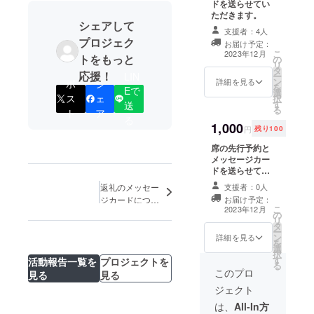
ドを送らせてい
ただきます。
シェアして
支援者：4人
プロジェク
お届け予定：
こ
2023年12月
トをもっと
の
リ
タ
応援！
ー
LIN
ン
詳細を見る
ポ
シ
を
Eで
選
ス
ェ
択
す
送
る
ト
ア
る
1,000
円
残り100
席の先行予約と
メッセージカー
ドを送らせてい
ただきます。
返礼のメッセー
支援者：0人
ジカードについ
お届け予定：
こ
2023年12月
て
の
リ
タ
ー
ン
詳細を見る
を
選
択
す
活動報告一覧を
プロジェクトを
る
このプロ
見る
見る
ジェクト
は、
All-In方