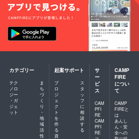
カテゴリー
起案サポート
サ
CAMP
ー
FIRE
テク
ま
プ
ス
ビ
につい
ノロ
ち
ロ
タ
ス
て
ジー
づ
ジ
ッ
・ガ
く
ェ
フ
CAM
CAMP
ジェ
り
ク
に
PFI
FIREと
ット
・
ト
相
RE
は
地
を
談
CAM
あんし
域
作
す
PFI
ん・安
活
る
る
RE
全への
性
資
コ
取り組