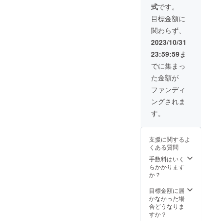
式
です。
目標金額に
関わらず、
2023/10/31
23:59:59
ま
でに集まっ
た金額が
ファンディ
ングされま
す。
支援に関するよ
くある質問
手数料はいく
らかかります
か？
目標金額に届
かなかった場
合どうなりま
すか？