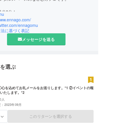
徒歩2分！
mu
き、くつろぐことのできるスペースを提供します♪
/www.ennago.com/
twitter.com/ennagomu
引法に基づく表記
メッセージを送る
を選ぶ
いたします。*2
0人
：2023年09月
このリターンを選択する
る