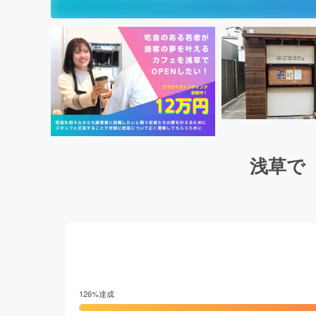
浅草で
126
%達成