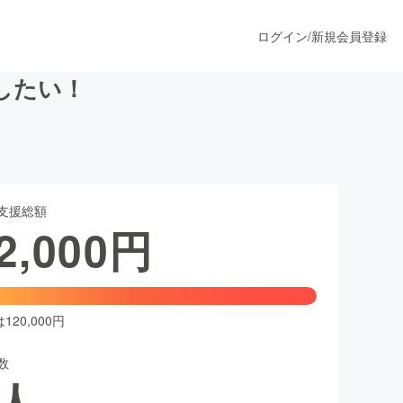
ログイン
/
新規会員登録
したい！
うすぐ公開されます
支援総額
プロダクト
2,000
円
ファッション
スポーツ
20,000円
数
ア
ソーシャルグッド
人