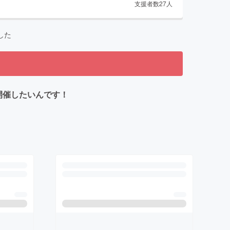
支援者数
27
人
した
開催したいんです！