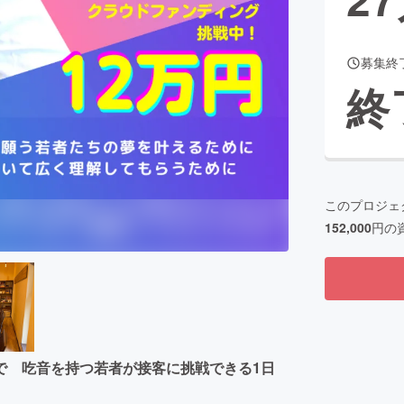
募集終
CAMPFIRE for Social Good
CAMPFIRE Creation
終
CAMPFIREふるさと納税
machi-ya
コミュニティ
このプロジェ
152,000
円の
で 吃音を持つ若者が接客に挑戦できる1日