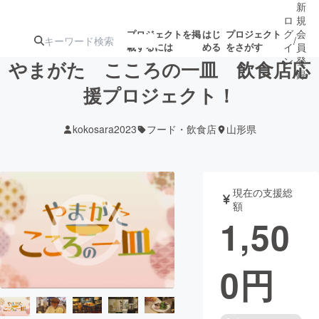
新
ロ
規
グ
会
プロジェクトを掲
はじ
プロジェクト
/
載するには
める
をさがす
イ
員
ン
登
やまがた こころの一皿 飲食店応
録
援プロジェクト！
人気のプロ
注目のリ
注目の新着プロ
募集終了が近いプ
もうすぐ公開
kokosara2023
フード・飲食店
山形県
ジェクト
ターン
ジェクト
ロジェクト
されます
アート・写真
音楽
現在の支援総
額
1,50
テクノロジー・ガジェット
ゲーム・サ
0
円
映像・映画
書籍・雑誌
ビジネス・起業
チャレンジ