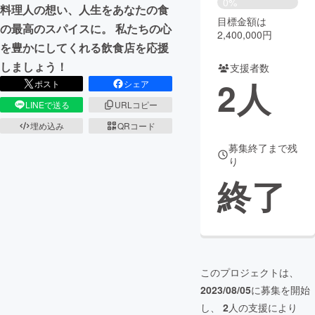
0%
料理人の想い、人生をあなたの食
目標金額は
まちづくり・地域活性化
の最高のスパイスに。 私たちの心
2,400,000円
を豊かにしてくれる飲食店を応援
しましょう！
支援者数
CAMPFIRE for Social Good
CAMPFIRE Creation
2
人
ポスト
シェア
CAMPFIREふるさと納税
machi-ya
コミュニティ
LINEで送る
URLコピー
埋め込み
QRコード
募集終了まで残
り
終了
このプロジェクトは、
2023/08/05
に募集を開始
し、
2
人の支援により