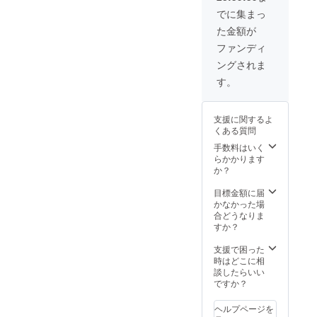
でに集まっ
た金額が
ファンディ
ングされま
す。
支援に関するよ
くある質問
手数料はいく
らかかります
か？
目標金額に届
かなかった場
合どうなりま
すか？
支援で困った
時はどこに相
談したらいい
ですか？
ヘルプページを