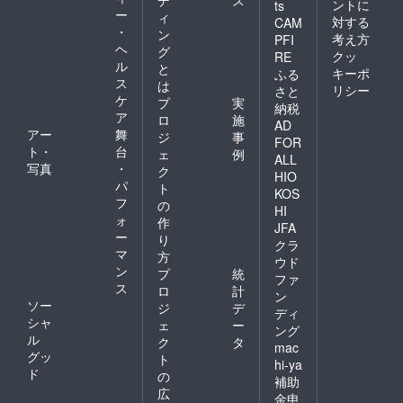
デ
ス
ントに
ts
ー
ィ
対する
CAM
・
ン
考え方
PFI
ヘ
グ
クッ
RE
ル
と
キーポ
ふる
ス
は
リシー
さと
ケ
プ
実
納税
ア
ロ
施
AD
アー
舞
ジ
事
FOR
ト・
台
ェ
例
ALL
写真
・
ク
HIO
パ
ト
KOS
フ
の
HI
ォ
作
JFA
ー
り
クラ
マ
方
ウド
ン
プ
統
ファ
ス
ロ
計
ン
ソー
ジ
デ
ディ
シャ
ェ
ー
ング
ル
ク
タ
mac
グッ
ト
hi-ya
ド
の
補助
広
金申