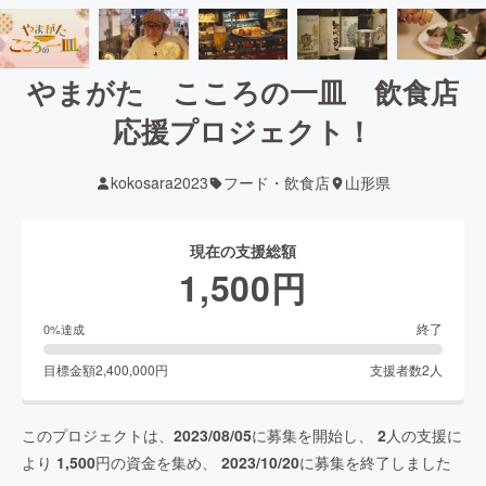
やまがた こころの一皿 飲食店
応援プロジェクト！
kokosara2023
フード・飲食店
山形県
現在の支援総額
1,500
円
終了
0
%達成
目標金額
2,400,000
円
支援者数
2
人
このプロジェクトは、
2023/08/05
に募集を開始し、
2
人の支援に
より
1,500
円の資金を集め、
2023/10/20
に募集を終了しました