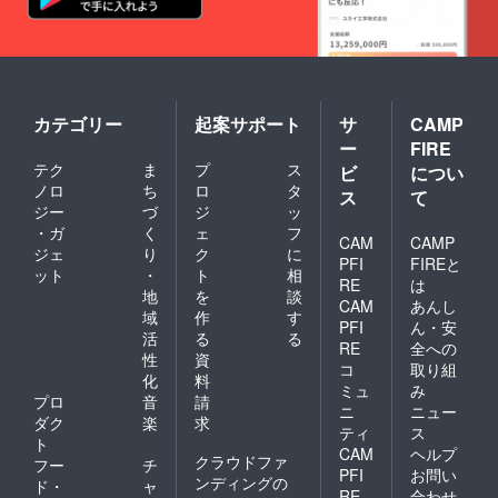
カテゴリー
起案サポート
サ
CAMP
ー
FIRE
テク
ま
プ
ス
ビ
につい
ノロ
ち
ロ
タ
ス
て
ジー
づ
ジ
ッ
・ガ
く
ェ
フ
CAM
CAMP
ジェ
り
ク
に
PFI
FIREと
ット
・
ト
相
RE
は
地
を
談
CAM
あんし
域
作
す
PFI
ん・安
活
る
る
RE
全への
性
資
コ
取り組
化
料
ミュ
み
プロ
音
請
ニ
ニュー
ダク
楽
求
ティ
ス
ト
CAM
ヘルプ
クラウドファ
フー
チ
PFI
お問い
ンディングの
ド・
ャ
RE
合わせ