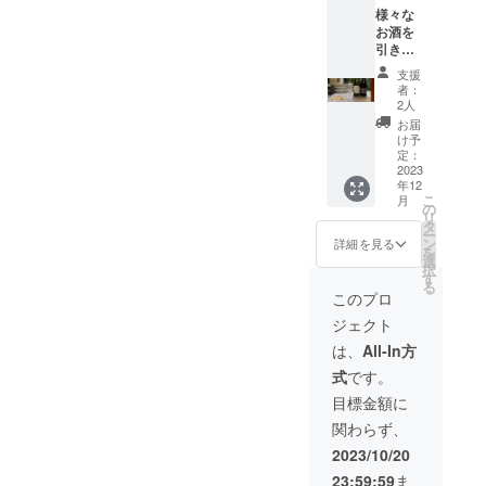
様々な
お酒を
引き立
てる特
支援
製グラ
者：
スを提
2人
供させ
お届
て頂き
け予
ます！
定：
・商
2023
年12
品ジャ
こ
月
ンル
の
リ
（グラ
タ
ー
ス） ・
ン
詳細を見る
を
数量
選
択
１ ・商
す
る
品サイ
このプロ
ズ
ジェクト
10oz
49×168
は、
All-In方
・
式
です。
340cc
・素
目標金額に
材 ガ
関わらず、
ラス ・
デザイ
2023/10/20
ン １
23:59:59
ま
種