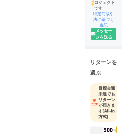
ロジェクト
です
特定商取引
法に基づく
表記
メッセー
ジを送る
リターンを
選ぶ
目標金額
未達でも
リターン
が届きま
す
(All-in
方式)
500
円