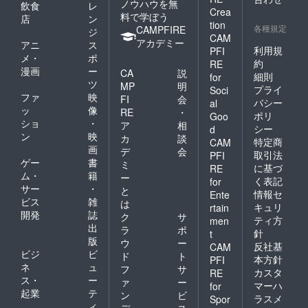
ノウハウを無
飲食
レ
Crea
料で学ぼう
店
ン
tion
各種規定
CAMPFIRE
ジ
CAM
アカデミー
アニ
ス
利用規
PFI
メ・
ポ
約
RE
漫画
ー
CA
説
細則
for
ツ
MP
明
プライ
Soci
ファ
映
FI
会
バシー
al
ッ
像
RE
・
ポリ
Goo
ショ
・
ア
相
シー
d
ン
映
カ
談
特定商
CAM
画
デ
会
取引法
PFI
ゲー
書
ミ
に基づ
RE
ム・
籍
ー
く表記
for
サー
・
と
情報セ
Ente
ビス
雑
は
キュリ
rtain
開発
誌
ク
サ
ティ方
men
出
ラ
ポ
針
t
版
ウ
ー
反社基
CAM
ビジ
ビ
ド
ト
本方針
PFI
ネ
ュ
フ
サ
カスタ
RE
ス・
ー
ァ
ー
マーハ
for
起業
テ
ン
ビ
ラスメ
Spor
ィ