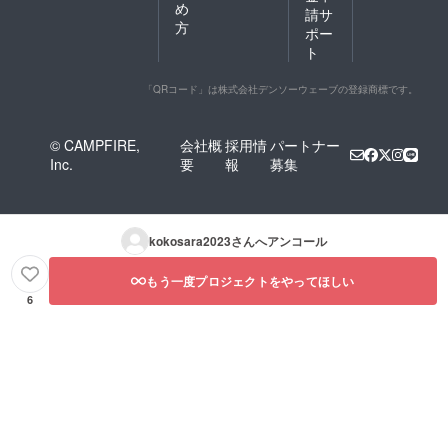
め
請サ
方
ポー
ト
「QRコード」は株式会社デンソーウェーブの登録商標です。
© CAMPFIRE,
会社概
採用情
パートナー
Inc.
要
報
募集
kokosara2023
さんへアンコール
もう一度プロジェクトをやってほしい
6