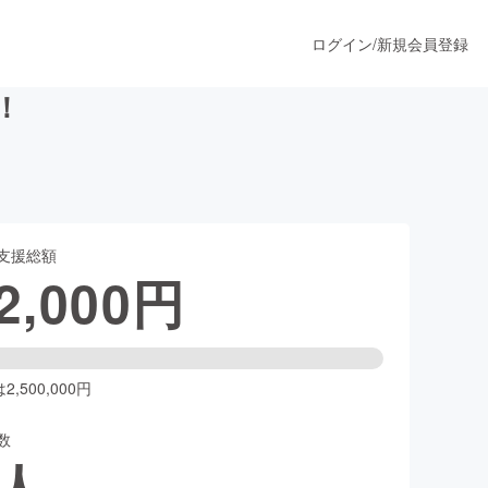
ログイン
/
新規会員登録
！
うすぐ公開されます
支援総額
プロダクト
2,000
円
ファッション
スポーツ
,500,000円
数
ア
ソーシャルグッド
人