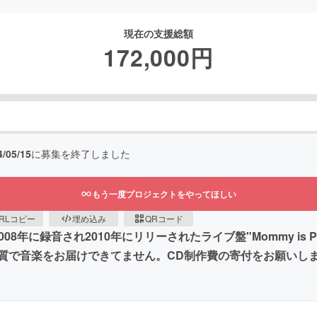
現在の支援総額
172,000
円
4/05/15
に募集を終了しました
もう一度プロジェクトをやってほしい
RLコピー
埋め込み
QRコード
8年に録音され2010年にリリーされたライブ盤"Mommy is P
質で音楽をお届けできてません。CD制作費の寄付をお願いし