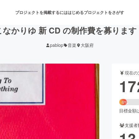
プロジェクトを掲載するには
はじめる
プロジェクトをさがす
こなかりゆ 新 CD の制作費を募ります
pablop
音楽
大阪府
注目のリターン
注目の新着プロジェクト
募集終了が近いプロジェクト
も
現在の
音楽
舞台・パフォーマンス
17
ゲーム・サービス開発
フード・飲食店
6%
書籍・雑誌出版
アニメ・漫画
目標金額は2
支援者
チャレンジ
ビューティー・ヘルスケ
13