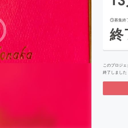
募集終
CAMPFIRE for Social Good
CAMPFIRE Creation
終
CAMPFIREふるさと納税
machi-ya
コミュニティ
このプロジェ
終了しました