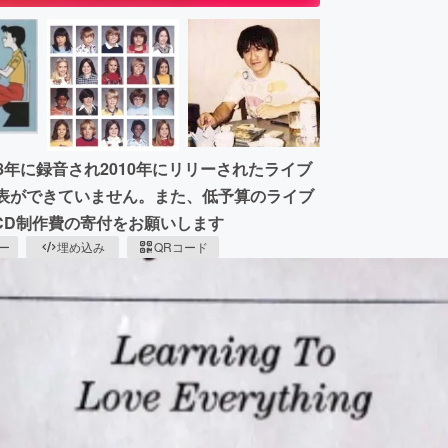
08年に録音され2010年にリリーされたライブ
でCDを発表ができていません。また、低予算のライブ
CD制作費の寄付をお願いします
ピー
埋め込み
QRコード