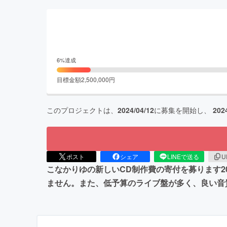
6
%達成
目標金額
2,500,000
円
このプロジェクトは、
2024/04/12
に募集を開始し、
202
ポスト
シェア
LINEで送る
U
こなかりゆの新しいCD制作費の寄付を募ります︎︎200
ません。また、低予算のライブ盤が多く、良い音