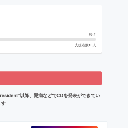
終了
支援者数
13
人
resident"以降、闘病などでCDを発表ができてい
ます