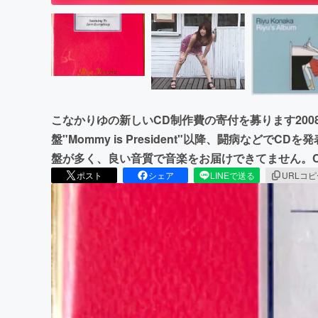
こなかりゆの新しいCD制作費の寄付を募ります︎︎20
盤"Mommy is President"以降、闘病など
盤が多く、良い音質で音楽をお届けできてません。
ポスト
シェア
LINEで送る
URLコ