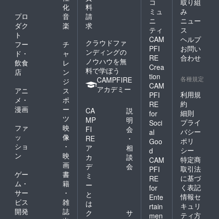
コ
取り組
化
料
ミュ
み
プロ
音
請
ニ
ニュー
ダク
楽
求
ティ
ス
ト
CAM
ヘルプ
クラウドファ
フー
チ
PFI
お問い
ンディングの
ド・
ャ
RE
合わせ
ノウハウを無
飲食
レ
Crea
料で学ぼう
店
ン
tion
各種規定
CAMPFIRE
ジ
CAM
アカデミー
アニ
ス
利用規
PFI
メ・
ポ
約
RE
漫画
ー
CA
説
細則
for
ツ
MP
明
プライ
Soci
ファ
映
FI
会
バシー
al
ッ
像
RE
・
ポリ
Goo
ショ
・
ア
相
シー
d
ン
映
カ
談
特定商
CAM
画
デ
会
取引法
PFI
ゲー
書
ミ
に基づ
RE
ム・
籍
ー
く表記
for
サー
・
と
情報セ
Ente
ビス
雑
は
キュリ
rtain
開発
誌
ク
サ
ティ方
men