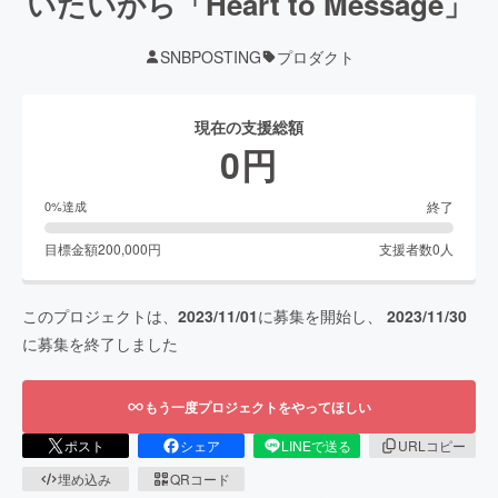
いたいから「Heart to Message」
SNBPOSTING
プロダクト
現在の支援総額
0
円
終了
0
%達成
目標金額
200,000
円
支援者数
0
人
このプロジェクトは、
2023/11/01
に募集を開始し、
2023/11/30
に募集を終了しました
もう一度プロジェクトをやってほしい
ポスト
シェア
LINEで送る
URLコピー
埋め込み
QRコード