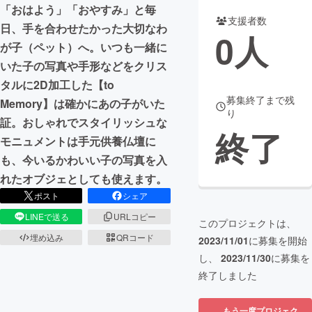
「おはよう」「おやすみ」と毎
支援者数
まちづくり・地域活性化
日、手を合わせたかった大切なわ
0
人
が子（ペット）へ。いつも一緒に
いた子の写真や手形などをクリス
CAMPFIRE for Social Good
CAMPFIRE Creation
タルに2D加工した【to
CAMPFIREふるさと納税
machi-ya
コミュニティ
募集終了まで残
Memory】は確かにあの子がいた
り
証。おしゃれでスタイリッシュな
終了
モニュメントは手元供養仏壇に
も、今いるかわいい子の写真を入
れたオブジェとしても使えます。
ポスト
シェア
LINEで送る
URLコピー
このプロジェクトは、
埋め込み
QRコード
2023/11/01
に募集を開始
し、
2023/11/30
に募集を
終了しました
もう一度プロジェク