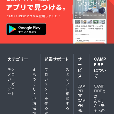
カテゴリー
起案サポート
サ
CAMP
ー
FIRE
テク
ま
プ
ス
ビ
につい
ノロ
ち
ロ
タ
ス
て
ジー
づ
ジ
ッ
・ガ
く
ェ
フ
CAM
CAMP
ジェ
り
ク
に
PFI
FIREと
ット
・
ト
相
RE
は
地
を
談
CAM
あんし
域
作
す
PFI
ん・安
活
る
る
RE
全への
性
資