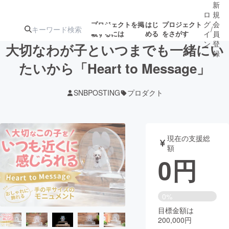
新
ロ
規
グ
会
プロジェクトを掲
はじ
プロジェクト
/
載するには
める
をさがす
イ
員
ン
登
大切なわが子といつまでも一緒にい
録
たいから「Heart to Message」
人気のプロ
注目のリ
注目の新着プロ
募集終了が近いプ
もうすぐ公開
SNBPOSTING
プロダクト
ジェクト
ターン
ジェクト
ロジェクト
されます
アート・写真
音楽
現在の支援総
額
0
円
テクノロジー・ガジェット
ゲーム・サ
映像・映画
書籍・雑誌
0%
目標金額は
200,000円
ビジネス・起業
チャレンジ