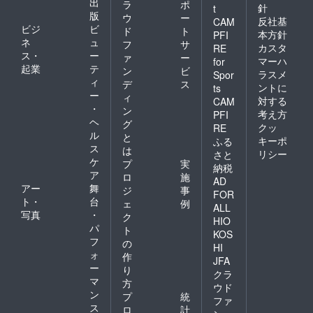
出
ラ
ポ
針
t
版
ウ
ー
反社基
CAM
ビジ
ビ
ド
ト
本方針
PFI
ネ
ュ
フ
サ
カスタ
RE
ス・
ー
ァ
ー
マーハ
for
起業
テ
ン
ビ
ラスメ
Spor
ィ
デ
ス
ントに
ts
ー
ィ
対する
CAM
・
ン
考え方
PFI
ヘ
グ
クッ
RE
ル
と
キーポ
ふる
ス
は
リシー
さと
ケ
プ
実
納税
ア
ロ
施
AD
アー
舞
ジ
事
FOR
ト・
台
ェ
例
ALL
写真
・
ク
HIO
パ
ト
KOS
フ
の
HI
ォ
作
JFA
ー
り
クラ
マ
方
ウド
ン
プ
統
ファ
ス
ロ
計