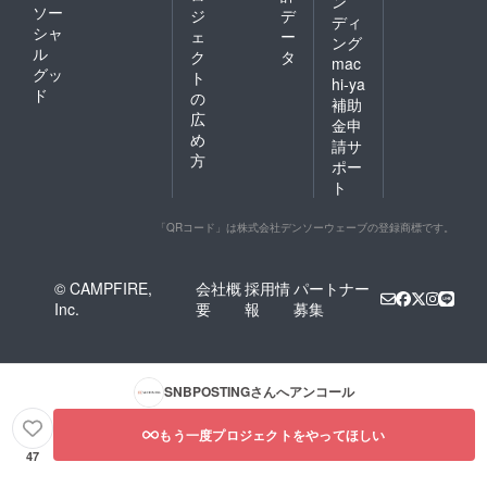
ン
ソー
ジ
デ
ディ
シャ
ェ
ー
ング
ル
ク
タ
mac
グッ
ト
hi-ya
ド
の
補助
広
金申
め
請サ
方
ポー
ト
「QRコード」は株式会社デンソーウェーブの登録商標です。
© CAMPFIRE,
会社概
採用情
パートナー
Inc.
要
報
募集
SNBPOSTING
さんへアンコール
もう一度プロジェクトをやってほしい
47