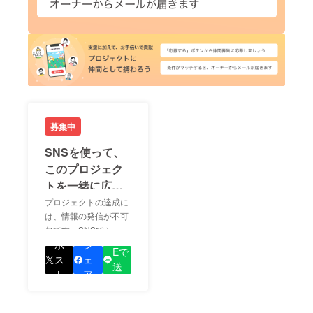
募集中
SNSを使って、
このプロジェク
トを一緒に広め
ましょう！
プロジェクトの達成に
は、情報の発信が不可
欠です。SNSでシェア
LIN
をして、あなたが応援
ポ
シ
Eで
しているプロジェクト
ス
ェ
送
の良さを知ってもらい
ト
ア
る
ましょう！