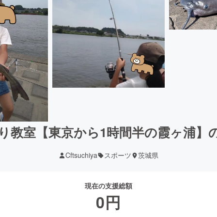
り教室【東京から1時間半の霞ヶ浦】
Cftsuchiya
スポーツ
茨城県
現在の支援総額
0
円