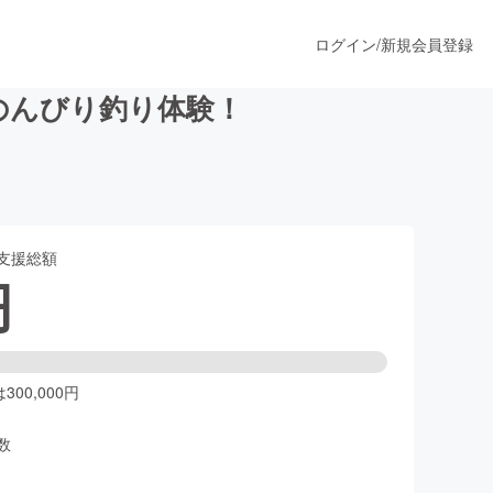
ログイン
/
新規会員登録
のんびり釣り体験！
うすぐ公開されます
支援総額
プロダクト
円
ファッション
スポーツ
00,000円
数
ア
ソーシャルグッド
人