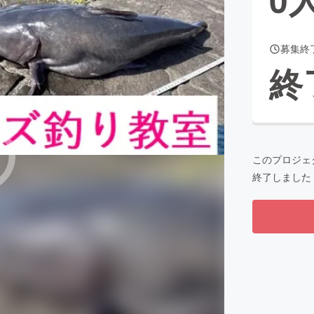
募集終
CAMPFIRE for Social Good
CAMPFIRE Creation
終
CAMPFIREふるさと納税
machi-ya
コミュニティ
このプロジェ
終了しました