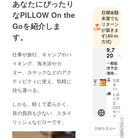
あなたにぴったり
目標金額
なPILLOW On the
未達でも
Goを紹介しま
リターン
が届きま
す。
す
(All-in
方式)
9,7
仕事や旅行、キャンプやハ
20
円
イキング、海水浴やカ
一般販
売予定
ヌー、カヤックなどのアク
価格
12,800
支援
ティビティに使え、気軽に
円(税込)
者：
24%OF
2人
持ち運べる。
F →
お届
9,720円
け予
(税込)
定：
しかも、軽くて柔らかく、
*********
2023
年11
首の負担も少ない、スタイ
*********
こ
月
*********
の
リ
リッシュなピローです。
*********
タ
ー
***** [お
ン
詳細を見る
を
届け内
選
択
容]