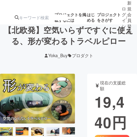
新
ロ
規
グ
会
プロジェクトを掲
はじ
プロジェクト
/
載するには
める
をさがす
イ
員
ン
登
【北欧発】空気いらずですぐに使え
録
る、形が変わるトラベルピロー
人気のプロ
注目のリ
注目の新着プロ
募集終了が近いプ
もうすぐ公開
Yoka_Buy
プロダクト
ジェクト
ターン
ジェクト
ロジェクト
されます
アート・写真
音楽
現在の支援総
額
19,4
テクノロジー・ガジェット
ゲーム・サ
40
円
映像・映画
書籍・雑誌
ビジネス・起業
チャレンジ