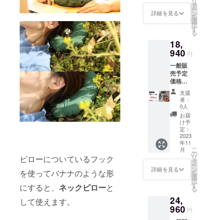
リ
*********
びくだ
タ
格より
材の供
ー
*********
さい
ン
下がる
詳細を見る
給状
を
*********
*********
選
可能性
況、製
択
*********
*********
す
もござ
造工程
る
[お届け
*********
いま
上の都
18,
内容]
*********
す。 ※
合等に
PILLOW
940
*****
デザイ
より出
円
2個 ス
【注意
ン・仕
荷時期
一般販
ポーツ
点】 ※
様は変
が遅れ
売予定
(オレン
皆様の
更にな
る場合
価格
ジ) ・
ご支援
る可能
があり
25,600
オー
により
性もご
ます
支援
円(税込)
シャン
量産効
ざいま
者：
2個セッ
(ブルー)
率が向
0人
す。ご
ト
・ フォ
上した
了承く
お届
26%OF
レスト
場合、
け予
ださ
F
(グリー
定：
正規販
い。 ※
→18,94
2023
ン) から
売価格
ご注文
年11
0円(税
お好き
が販売
状況、
こ
月
込)
な色の
の
予定価
使用部
リ
ピローについているフック
*********
組み合
タ
格より
材の供
ー
*********
わせを
ン
下がる
詳細を見る
給状
を使ってバナナのような形
を
*********
お選び
選
可能性
況、製
択
*********
くださ
す
もござ
造工程
にすると、
ネックピロー
と
る
[お届け
い
いま
上の都
24,
内容]
*********
して使えます。
す。 ※
合等に
PILLOW
960
*********
デザイ
より出
円
2個 ス
*********
ン・仕
荷時期