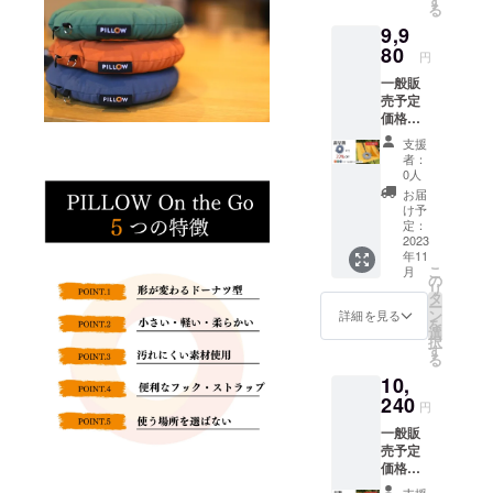
す
る
PILLOW
9,9
お好き
な色1つ
80
円
スポー
一般販
ツ (オレ
売予定
ンジ) /
価格
オー
12,800
シャン
支援
円(税込)
(ブルー)
者：
22%OF
/ フォレ
0人
F →
スト (グ
お届
9,980円
リーン)
け予
(税込)
の中か
定：
*********
2023
らお好
年11
*********
きな色
こ
月
*********
をお選
の
リ
*********
びくだ
タ
ー
***** [お
さい
ン
詳細を見る
を
届け内
*********
選
択
容]
*********
す
る
PILLOW
*********
10,
お好き
*********
な色1つ
240
*****
円
スポー
【注意
一般販
ツ (オレ
点】 ※
売予定
ンジ) /
皆様の
価格
オー
ご支援
12,800
シャン
により
支援