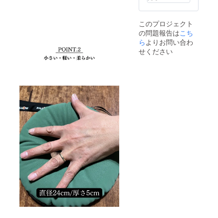
もござ
況、製
いま
造工程
す。 ※
上の都
このプロジェクト
デザイ
合等に
の問題報告は
こち
ン・仕
より出
様は変
ら
よりお問い合わ
荷時期
更にな
が遅れ
せください
る可能
る場合
性もご
があり
ざいま
ます。
す。ご
了承く
ださ
い。 ※
ご注文
状況、
使用部
材の供
給状
況、製
造工程
上の都
合等に
より出
荷時期
が遅れ
る場合
があり