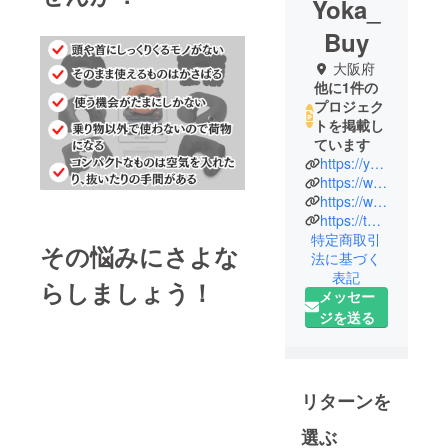
Yoka_
Buy
大阪府
他に1件の
プロジェク
トを掲載し
ています
https://yoka-buy.com/
https://www.facebook.com/baltorojp
https://www.instagram.com/baltoro_japan/
https://twitter.com/yokabuy_4488
特定商取引
その悩みに
さよな
法に基づく
表記
ら
しましょう！
メッセー
ジを送る
リターンを
選ぶ