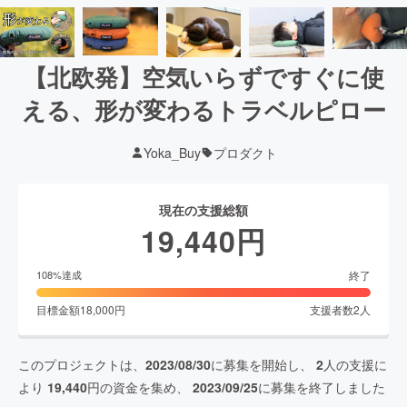
【北欧発】空気いらずですぐに使
える、形が変わるトラベルピロー
Yoka_Buy
プロダクト
現在の支援総額
19,440
円
終了
108
%達成
目標金額
18,000
円
支援者数
2
人
このプロジェクトは、
2023/08/30
に募集を開始し、
2
人の支援に
より
19,440
円の資金を集め、
2023/09/25
に募集を終了しました