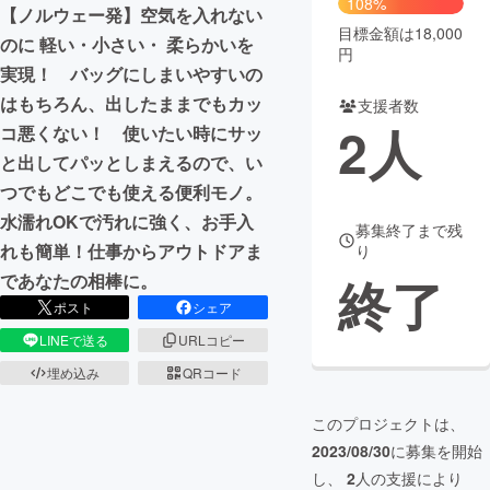
108%
【ノルウェー発】空気を入れない
目標金額は18,000
まちづくり・地域活性化
のに 軽い・小さい・ 柔らかいを
円
実現！ バッグにしまいやすいの
はもちろん、出したままでもカッ
支援者数
CAMPFIRE for Social Good
CAMPFIRE Creation
2
人
コ悪くない！ 使いたい時にサッ
CAMPFIREふるさと納税
machi-ya
コミュニティ
と出してパッとしまえるので、い
つでもどこでも使える便利モノ。
水濡れOKで汚れに強く、お手入
募集終了まで残
れも簡単！仕事からアウトドアま
り
終了
であなたの相棒に。
ポスト
シェア
LINEで送る
URLコピー
埋め込み
QRコード
このプロジェクトは、
2023/08/30
に募集を開始
し、
2
人の支援により