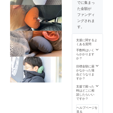
を各1個
上した
了承く
でに集まっ
ずつ
場合、
ださ
た金額が
セット
正規販
い。 ※
にして
売価格
ご注文
ファンディ
お届け
が販売
状況、
ングされま
しま
予定価
使用部
す。
格より
材の供
す。
*********
下がる
給状
*********
可能性
況、製
*********
もござ
造工程
支援に関するよ
*********
いま
上の都
くある質問
*****
す。 ※
合等に
【注意
デザイ
手数料はいく
より出
点】 ※
ン・仕
らかかります
荷時期
皆様の
様は変
か？
が遅れ
ご支援
更にな
る場合
により
る可能
目標金額に届
があり
量産効
性もご
かなかった場
ます。
率が向
ざいま
合どうなりま
上した
す。ご
すか？
場合、
了承く
正規販
ださ
支援で困った
売価格
い。 ※
時はどこに相
が販売
ご注文
談したらいい
予定価
状況、
ですか？
格より
使用部
下がる
材の供
ヘルプページを
可能性
給状
見る