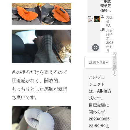
一般販
ポーツ
*********
様は変
が遅れ
売予定
(オレン
【注意
更にな
る場合
価格
ジ) ・
点】 ※
る可能
があり
38,400
オー
皆様の
性もご
ます
支援
円(税込)
シャン
ご支援
ざいま
者：
3色セッ
(ブルー)
により
0人
す。ご
ト
・ フォ
量産効
了承く
お届
35%OF
レスト
率が向
け予
ださ
F →
(グリー
定：
上した
い。 ※
24,960
2023
ン) から
場合、
ご注文
年11
円(税込)
お好き
正規販
状況、
こ
月
*********
な色の
の
売価格
使用部
リ
*********
組み合
タ
が販売
材の供
ー
*********
わせを
ン
予定価
詳細を見る
給状
を
*********
お選び
選
格より
況、製
択
[お届け
くださ
首の後ろだけを支えるので
す
下がる
造工程
る
内容]
い
可能性
このプロ
上の都
圧迫感がなく、開放的。
PILLOW
*********
もござ
合等に
ジェクト
3個 ス
*********
いま
より出
もっちりとした感触が気持
ポーツ
*********
す。 ※
は、
All-In方
荷時期
(オレン
*********
デザイ
が遅れ
ち良いです。
式
です。
ジ) ・
【注意
ン・仕
る場合
フォレ
点】 ※
様は変
目標金額に
があり
スト(グ
皆様の
更にな
ます
関わらず、
リーン)
ご支援
る可能
・ オー
により
性もご
2023/09/25
シャン
量産効
ざいま
23:59:59
ま
(ブルー)
率が向
す。ご