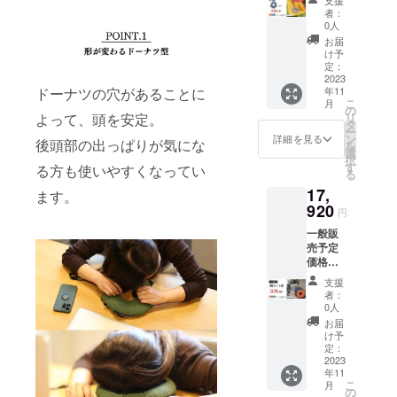
円(税込)
(ブルー)
量産効
者：
20%OF
/ フォレ
率が向
0人
F →
スト (グ
上した
お届
10,240
リーン)
場合、
け予
円(税込)
の中か
定：
正規販
*********
2023
らお好
売価格
年11
ドーナツの穴があることに
*********
きな色
が販売
こ
月
*********
をお選
の
予定価
リ
よって、頭を安定。
*********
びくだ
タ
格より
ー
***** [お
さい
ン
下がる
詳細を見る
後頭部の出っぱりが気にな
を
届け内
*********
選
可能性
択
容]
*********
す
もござ
る方も使いやすくなってい
る
PILLOW
*********
いま
17,
お好き
*********
ます。
す。 ※
な色1つ
920
*****
デザイ
円
スポー
【注意
ン・仕
一般販
ツ (オレ
点】 ※
様は変
売予定
ンジ) /
皆様の
更にな
価格
オー
ご支援
る可能
25,600
シャン
により
性もご
支援
円(税込)
(ブルー)
量産効
ざいま
者：
2個セッ
/ フォレ
率が向
0人
す。ご
ト
スト (グ
上した
了承く
お届
30%OF
リーン)
場合、
け予
ださ
F
の中か
定：
正規販
い。 ※
→17,92
2023
らお好
売価格
ご注文
年11
0円(税
きな色
が販売
状況、
こ
月
込)
をお選
の
予定価
使用部