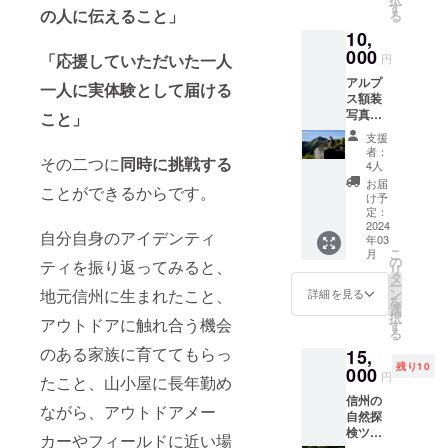
る山
ンした
す
の人に伝えること」
る
や、ご
ポスト
10,
希望の
カード
山を
000
（148×
「応援していただいた一人
円
伺っ
100mm
アルプ
て、そ
）6枚
一人に実体験として届ける
ス額装
の山の
セット
写真
こと」
額装写
でお届
（A4サ
真をお
けしま
支援
イズ）
届けし
す。
者：
その二つに
同時に挑戦する
日本ア
ます。
4人
ルプス
お届
ことができるからです。
を始め
け予
とす
定：
る、信
2024
自分自身のアイデンティ
年03
州の美
こ
月
しい
の
ティを振り返ってみると、
リ
山々。
タ
ー
思い入
地元信州に生まれたこと、
ン
詳細を見る
を
れのあ
選
択
アウトドアに触れ合う機会
る山
す
る
や、ご
のある家族に育ててもらっ
15,
希望の
残り10
山を
000
円
たこと、山小屋に長年勤め
伺っ
信州の
て、そ
ながら、アウトドアメー
自然探
の山の
検ツ
写真を
カーやフィールドに近い場
アー！