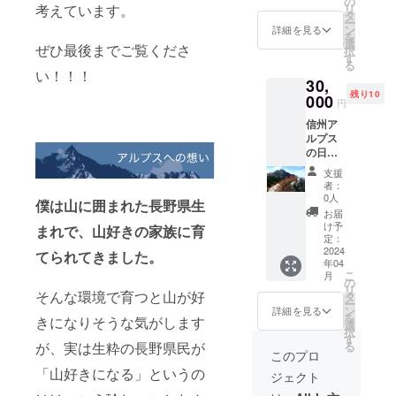
の
考えています。
リ
山々。
タ
ー
思い入
ン
詳細を見る
を
れのあ
選
ぜひ最後までご覧くださ
択
る山
す
る
や、ご
い！！！
30,
希望の
残り10
山を
000
円
伺っ
信州ア
て、そ
ルプス
の山の
の日帰
写真を
りガイ
お届け
支援
ディン
しま
者：
グ！ 日
す。
0人
僕は山に囲まれた長野県生
本アル
お届
プスや
け予
まれで、山好きの家族に育
八ヶ岳
定：
など、
2024
てられてきました。
年04
日本を
こ
月
代表す
の
リ
るよう
そんな環境で育つと山が好
タ
ー
な夏山
ン
詳細を見る
を
きになりそうな気がします
登山を
選
択
ガイ
す
る
が、実は生粋の長野県民が
ディン
このプロ
グしま
「山好きになる」というの
ジェクト
す。 高
山植物