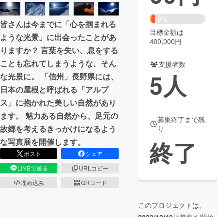
まちづくり・地域活性化
10%
皆さんは今までに「心を掴まれる
目標金額は
ような光景」に出会ったことがあ
400,000円
CAMPFIRE for Social Good
CAMPFIRE Creation
りますか？ 言葉を失い、息をする
CAMPFIREふるさと納税
machi-ya
コミュニティ
ことも忘れてしまうような、そん
支援者数
5
人
な光景に。 「信州」長野県には、
日本の屋根と呼ばれる「アルプ
ス」に抱かれた美しい自然があり
ます。 魅力ある自然から、足元の
募集終了まで残
故郷を考えるきっかけになるよう
り
終了
な写真展を開催します。
ポスト
シェア
LINEで送る
URLコピー
埋め込み
QRコード
このプロジェクトは、