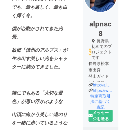
でも、最も厳しく、最も白
く輝く冬。
alpnsc
僕が心動かされてきた光
8
景。
長野県
初めてのプ
故郷「信州のアルプス」が
ロジェクト
です
生み出す美しい光をシャッ
長野県松本
ターに納めてきました。
市出身
登山ガイド
として活動
http://alpnsc8.net
をしていま
https://www.instagram.com/alpnsc8/
誰にでもある「大切な景
す。
特定商取引
色」が思い浮かぶような
法に基づく
表記
メッセー
山頂に向かう美しい
道のり
ジを送る
を一緒に歩いているような