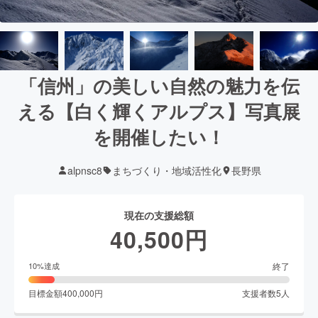
「信州」の美しい自然の魅力を伝
える【白く輝くアルプス】写真展
を開催したい！
alpnsc8
まちづくり・地域活性化
長野県
現在の支援総額
40,500
円
終了
10
%達成
目標金額
400,000
円
支援者数
5
人