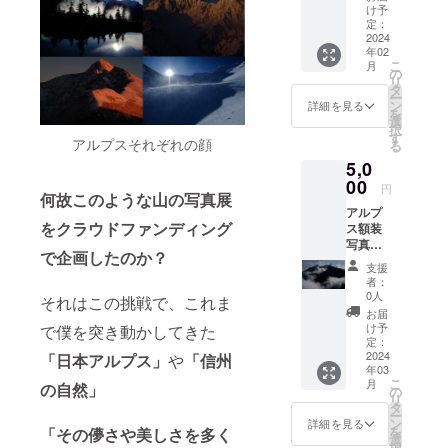
の個性
けしま
け予
的な
す。
定：
「西穂
2024
年02
高岳」
こ
月
「鹿島
の
リ
槍ヶ
タ
ー
岳」
ン
詳細を見る
を
「黒部
選
択
五郎
す
アルプスそれぞれの顔
る
岳」を
5,0
写した
写真を
00
円
何故このような山の写真展
プリン
アルプ
トした
をクラウドファンディング
ス額装
ポスト
写真
カー
で企画したのか？
（2Lサ
ド、そ
支援
イズ）
して
者：
日本ア
「槍ヶ
0人
それはこの挑戦で、これま
ルプス
岳」
お届
を始め
「穂高
け予
で僕を突き動かしてきた
とす
連峰」
定：
る、信
2024
「日本アルプス」
や
「信州
「剱
年03
州の美
岳」を
こ
月
の自然」
しい
モチー
の
リ
山々。
フに
タ
ー
思い入
アート
ン
詳細を見る
を
「その儚さや美しさを多く
れのあ
デザイ
選
択