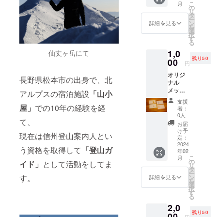
こ
月
の
リ
タ
ー
ン
詳細を見る
を
選
択
す
る
1,0
仙丈ヶ岳にて
残り50
00
円
オリジ
長野県松本市の出身で、北
ナル
メッ
アルプスの宿泊施設
「山小
セージ
支援
カード8
屋」
での10年の経験を経
者：
枚セッ
0人
て、
ト（各
お届
色2枚）
け予
現在は信州登山案内人とい
日本ア
定：
ルプス
2024
う資格を取得して
「登山ガ
年02
の人気
こ
月
者「雷
の
イド」
として活動をしてま
リ
鳥さ
タ
ー
ん」を
ン
す。
詳細を見る
を
モチー
選
択
フにし
す
る
たメッ
2,0
セージ
残り50
カー
00
円