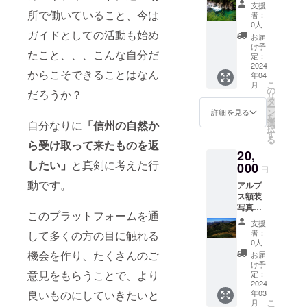
お届け
支援
信州の
しま
所で働いていること、今は
者：
美しい
す。
0人
ガイドとしての活動も始め
自然の
お届
中で
け予
たこと、、、こんな自分だ
も、比
定：
較的手
2024
からこそできることはなん
年04
軽に行
こ
月
けて、
の
だろうか？
リ
特徴的
タ
ー
な自然
ン
詳細を見る
を
を楽し
選
自分なりに
「信州の自然か
択
める日
す
る
帰りプ
ら受け取って来たものを返
20,
ランを
したい」
と真剣に考えた行
お届け
000
円
しま
動です。
アルプ
す。お
ス額装
まかせ
写真
プラン
このプラットフォームを通
（A3+
はもち
支援
サイ
ろん、
者：
して多くの方の目に触れる
ズ） 日
オー
0人
本アル
ダーも
機会を作り、たくさんのご
お届
プスを
承りま
け予
始めと
意見をもらうことで、より
す！
定：
する、
2024
良いものにしていきたいと
年03
信州の
こ
月
美しい