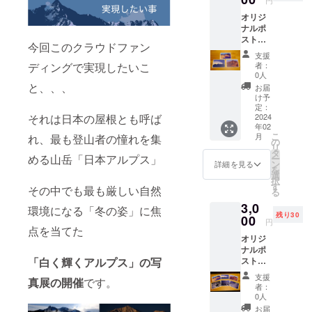
ド。
オリジ
（名刺
ナルポ
サイズ
スト
91×55
今回このクラウドファン
カード3
mm）
支援
枚セッ
者：
ディングで実現したいこ
ト 北ア
0人
ルプス
と、、、
お届
の
け予
「槍ヶ
定：
岳」
2024
それは日本の屋根とも呼ば
年02
「穂高
こ
月
れ、最も登山者の憧れを集
連峰」
の
リ
「剱
タ
める山岳「日本アルプス」
ー
岳」を
ン
詳細を見る
を
モチー
選
択
フに
す
その中でも最も厳しい自然
る
アート
3,0
デザイ
環境になる「冬の姿」に焦
残り30
ンした
00
円
ポスト
点を当てた
オリジ
カー
ナルポ
ド。
スト
「白く輝くアルプス」の写
（148×
カード6
100mm
支援
真展の開催
です。
枚セッ
） 3枚
者：
ト 北ア
セット
0人
ルプス
でお届
お届