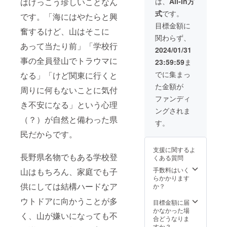
は、
All-In方
はけっこう珍しいことなん
や山の
式
です。
歴史、
です。「海にはやたらと興
山小屋
目標金額に
奮するけど、山はそこに
などの
関わらず、
インフ
あって当たり前」「学校行
ラなど
2024/01/31
の話だ
事の全員登山でトラウマに
23:59:59
ま
けでな
く、撮
でに集まっ
なる」「けど関東に行くと
影テク
た金額が
ニッ
周りに何もないことに気付
ク、山
ファンディ
ごはん
き不安になる」という心理
ングされま
や山
（？）が自然と備わった県
コー
す。
ヒー、
民だからです。
装備相
談など
支援に関するよ
何でも
長野県名物でもある学校登
くある質問
あり
で、楽
手数料はいく
山はもちろん、家庭でも子
しくご
らかかります
一緒し
供にしては結構ハードなア
か？
ましょ
ウトドアに向かうことが多
う！
目標金額に届
かなかった場
く、山が嫌いになっても不
合どうなりま
すか？