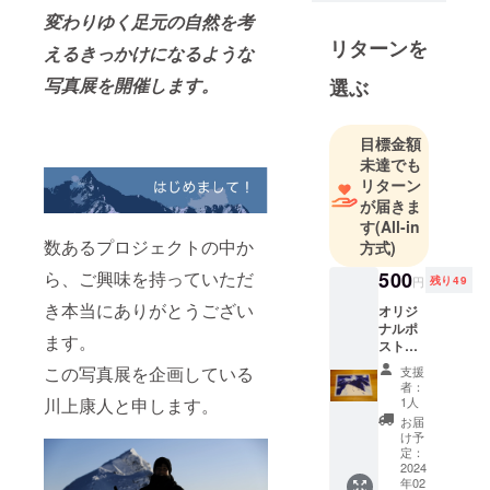
変わりゆく足元の自然を考
リターンを
えるきっかけになるような
写真展を開催します。
選ぶ
目標金額
未達でも
リターン
が届きま
す
(All-in
数あるプロジェクトの中か
方式)
500
ら、ご興味を持っていただ
円
残り49
き本当にありがとうござい
オリジ
ナルポ
ます。
スト
カード
この写真展を企画している
支援
手書き
者：
のメッ
1人
川上康人と申します。
セージ
お届
を添え
け予
てお礼
定：
致しま
2024
年02
す。