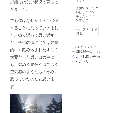
思議ではない状況で育って
支援で困った
きました。
時はどこに相
談したらいい
でも僕はなぜか山へと傾倒
ですか？
することになっていきまし
ヘルプページを
見る
た。振り返って思い返す
と、子供の頃に（半ば強制
このプロジェクト
的に）刻み込まれたすごく
の問題報告は
こち
ら
よりお問い合わ
大変だった思い出の中に
せください
も、煌めく景色や凍てつく
空気感のようなものが心に
残っていたのだと思いま
す。