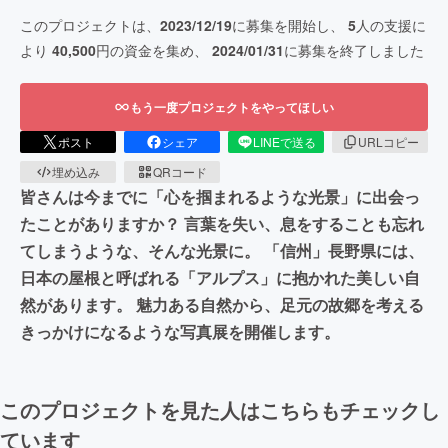
このプロジェクトは、
2023/12/19
に募集を開始し、
5
人の支援に
より
40,500
円の資金を集め、
2024/01/31
に募集を終了しました
もう一度プロジェクトをやってほしい
ポスト
シェア
LINEで送る
URLコピー
埋め込み
QRコード
皆さんは今までに「心を掴まれるような光景」に出会っ
たことがありますか？ 言葉を失い、息をすることも忘れ
てしまうような、そんな光景に。 「信州」長野県には、
日本の屋根と呼ばれる「アルプス」に抱かれた美しい自
然があります。 魅力ある自然から、足元の故郷を考える
きっかけになるような写真展を開催します。
このプロジェクトを見た人はこちらもチェックし
ています