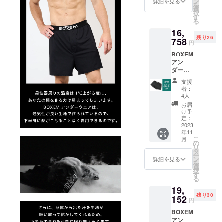
ご利用くだ
ン
詳細を見る
を
選
さい。
択
す
る
16,
最近の気温
残り26
758
円
上昇や仕事
BOXEM
のスタイル
アン
変化など環
ダーウ
境が変わる
エア3枚
支援
セット
中、環境に
者：
30％OF
4人
合った商品
F
お届
をこれから
け予
定：
提供してい
2023
きたいと
年11
こ
月
思っており
の
リ
タ
ます。これ
ー
ン
詳細を見る
を
からも引き
選
択
続きどうぞ
す
る
よろしくお
19,
残り30
願いいたし
152
円
ます。
BOXEM
アン