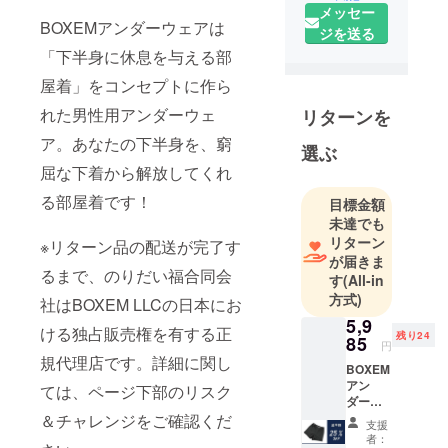
メッセー
日本のお客
BOXEMアンダーウェアは
ジを送る
様と世界中
「下半身に休息を与える部
の素敵な商
品をお持ち
屋着」をコンセプトに作ら
のメーカー
れた男性用アンダーウェ
リターンを
様の架け橋
ア。あなたの下半身を、窮
となること
選ぶ
を目指し
屈な下着から解放してくれ
て、2023年
る部屋着です！
目標金額
に創業した
未達でも
ばかりの新
リターン
※リターン品の配送が完了す
しい会社で
が届きま
るまで、のりだい福合同会
す
(All-in
す。
方式)
社はBOXEM LLCの日本にお
5,9
特にアン
ける独占販売権を有する正
残り24
85
ダーウェア
円
規代理店です。詳細に関し
商品につい
BOXEM
アン
ては、ページ下部のリスク
ては、海外
ダーウ
から輸入し
エア1枚
＆チャレンジをご確認くだ
支援
25％OF
た商材を日
者：