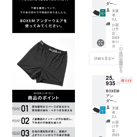
ダーウ
エア3枚
支援
セット
者：
20％OF
0人
F
お届
け予
定：
2023
年11
こ
月
の
リ
タ
ー
ン
詳細を見る
を
選
択
す
る
25,
残り28
935
円
BOXEM
アン
ダーウ
エア5枚
支援
セット
者：
35%OF
2人
F
お届
け予
定：
2023