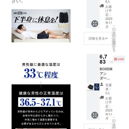
さい。
F
6人
本で多数の
お届
販売実績が
け予
定：
ございま
2023
す。
年11
こ
月
の
リ
タ
今回の商品
ー
ン
詳細を見る
「BOXEMア
を
選
択
ンダーウエ
す
る
ア」は、
6,7
きっとあな
残り30
83
円
たに新しい
BOXEM
体験を提供
アン
ダーウ
してくれま
エア1枚
す。一度履
支援
15%OF
者：
けば商品の
F
0人
良さを必ず
お届
け予
実感してい
定：
ただけるか
2023
年11
と思います
こ
月
の
ので、ぜひ
リ
タ
ー