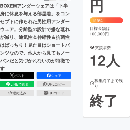
円
BOXEMアンダーウェアは「下半
まちづくり・地域活性化
身に休息を与える部屋着」をコン
155%
セプトに作られた男性用アンダー
目標金額は
CAMPFIRE for Social Good
CAMPFIRE Creation
ウェア。分離型の設計で嫌な蒸れ
100,000円
が減り、通気性＆伸縮性＆抗菌性
CAMPFIREふるさと納税
machi-ya
コミュニティ
はばっちり！見た目はショートパ
支援者数
ンツなので、他人から見てもノー
12
人
パンだと気づかれないのが特徴で
す
ポスト
シェア
募集終了まで残
LINEで送る
URLコピー
り
終了
埋め込み
QRコード