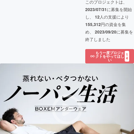
このプロジェクトは、
2023/07/31
に募集を開始
し、
12
人の支援により
155,312
円の資金を集
め、
2023/09/20
に募集を
終了しました
もう一度プロジェ
1
クトをやってほし
4
い