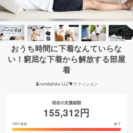
おうち時間に下着なんていらな
い！窮屈な下着から解放する部屋
着
noridaifuku LLC
ファッション
現在の支援総額
155,312
円
終了
155
%達成