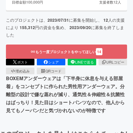
目標金額
100,000
円
支援者数
12
人
このプロジェクトは、
2023/07/31
に募集を開始し、
12
人の支援
により
155,312
円の資金を集め、
2023/09/20
に募集を終了しま
した
もう一度プロジェクトをやってほしい
14
ポスト
シェア
LINEで送る
URLコピー
埋め込み
QRコード
BOXEMアンダーウェアは「下半身に休息を与える部屋
着」をコンセプトに作られた男性用アンダーウェア。分
離型の設計で嫌な蒸れが減り、通気性＆伸縮性＆抗菌性
はばっちり！見た目はショートパンツなので、他人から
見てもノーパンだと気づかれないのが特徴です