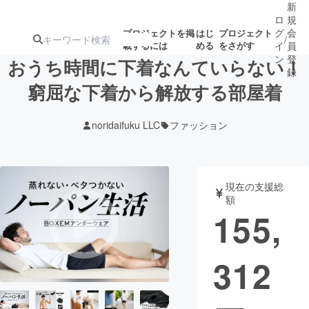
新
ロ
規
グ
会
プロジェクトを掲
はじ
プロジェクト
/
載するには
める
をさがす
イ
員
ン
登
おうち時間に下着なんていらない！
録
窮屈な下着から解放する部屋着
人気のプロ
注目のリ
注目の新着プロ
募集終了が近いプ
もうすぐ公開
noridaifuku LLC
ファッション
ジェクト
ターン
ジェクト
ロジェクト
されます
アート・写真
音楽
現在の支援総
額
155,
テクノロジー・ガジェット
ゲーム・サ
312
映像・映画
書籍・雑誌
ビジネス・起業
チャレンジ