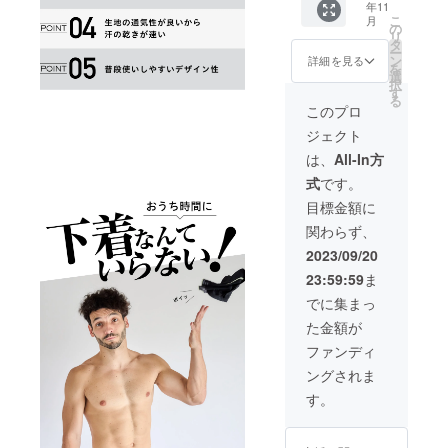
年11
こ
月
の
リ
タ
ー
ン
詳細を見る
を
選
択
す
る
このプロ
ジェクト
は、
All-In方
式
です。
目標金額に
関わらず、
2023/09/20
23:59:59
ま
でに集まっ
た金額が
ファンディ
ングされま
す。