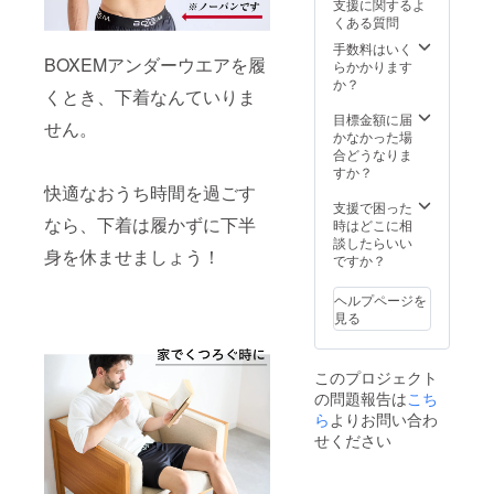
支援に関するよ
くある質問
手数料はいく
BOXEMアンダーウエアを履
らかかります
か？
くとき、下着なんていりま
目標金額に届
せん。
かなかった場
合どうなりま
すか？
快適なおうち時間を過ごす
支援で困った
なら、下着は履かずに下半
時はどこに相
談したらいい
身を休ませましょう！
ですか？
ヘルプページを
見る
このプロジェクト
の問題報告は
こち
ら
よりお問い合わ
せください