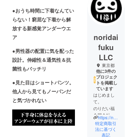
●おうち時間に下着なんてい
らない！窮屈な下着から解
放する新感覚アンダーウエ
noridai
ア
fuku
●男性器の配置に気を配った
LLC
設計。伸縮性＆通気性＆抗
東京都
菌性もバッチリ
他に3件の
プロジェク
●見た目はショートパンツ。
トを掲載し
ています
他人から見てもノーパンだ
はじめまし
と気づかれない
て。
のりだい福
合同会社で
https://noridai-fuku.com/top
す。
特定商取引
法に基づく
表記
私どもは、