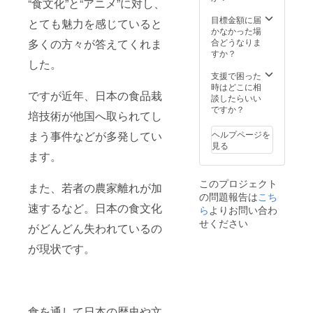
“食文化”と“アニメ”に対し、
配送日
が変更
目標金額に届
とても魅力を感じていると
になる
かなかった場
可能性
合どうなりま
多くの方々が答えてくれま
がござ
すか？
いま
した。
す。
支援で困った
時はどこに相
ですが近年、日本の食品栽
談したらいい
ですか？
培技術が他国へ取られてし
ヘルプページを
まう事件などが多発してい
見る
ます。
このプロジェクト
また、若者の農家離れが加
の問題報告は
こち
速するなど。日本の食文化
ら
よりお問い合わ
せください
がどんどん失われているの
が現状です。
食を通して日本の歴史や文