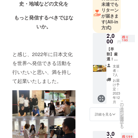
史・地域などの文化を
未達でも
リターン
が届きま
もっと発信するべきではな
す
(All-in
いか。
方式)
2,0
残り
00
193
円
【早
と感じ、2022年に日本文化
割】厳
選！ご
を世界へ発信できる活動を
はんの
支援
お供
者：
行いたいと思い、満を持し
セッ
7人
ト
て起業いたしました。
お届
2,000円
け予
(税込／
定：
送料込
2023
年12
み) ▼リ
こ
月
ターン
の
リ
詳細 ・
タ
ー
北海道
ン
詳細を見る
を
とうも
選
択
ろこし
す
る
ごはん
3,0
の素 2
残り99
袋 ・名