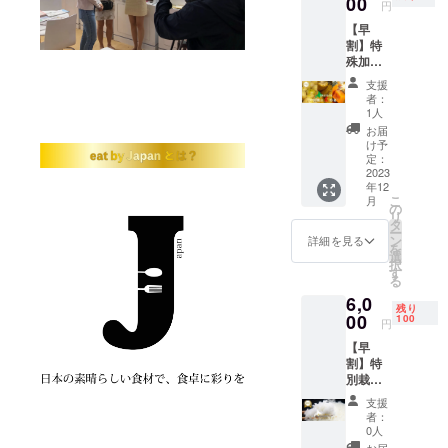
00
円
店「す
【早
みれ」
割】特
監修
殊加
肉味噌
工！朝
そぼ
支援
獲れ生
ろ 2袋
者：
野菜
・名店
1人
セット
「すみ
お届
3,000円
れ」監
け予
(税込／
修
定：
送料込
2023
チャー
年12
み) ▼リ
ハンの
こ
月
ターン
素 2袋
の
リ
詳細 ・
※配送日
タ
ー
北海道
をあく
ン
詳細を見る
を
産 バ
まで予
選
択
ター
定とな
す
る
じゃが
りま
6,0
(５袋入
す。収
残り
り) 1
00
穫量状
100
円
袋 ・北
況に配
【早
海道
送日が
割】特
産 と
変更に
別栽培
うもろ
なる可
米 令
こし
能性が
支援
和5年新
(ゴール
ござい
者：
米 ゆ
ド・ホ
ます。
0人
めぴり
ワイ
お届