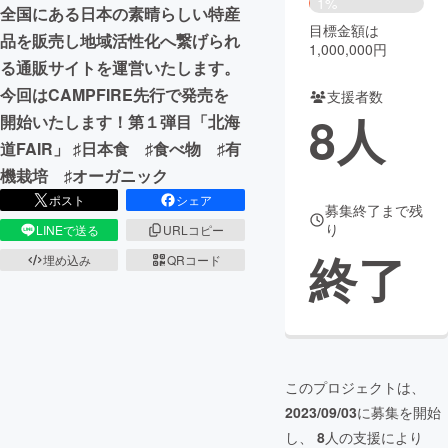
1%
全国にある日本の素晴らしい特産
目標金額は
まちづくり・地域活性化
品を販売し地域活性化へ繋げられ
1,000,000円
る通販サイトを運営いたします。
今回はCAMPFIRE先行で発売を
支援者数
CAMPFIRE for Social Good
CAMPFIRE Creation
8
人
開始いたします！第１弾目「北海
CAMPFIREふるさと納税
machi-ya
コミュニティ
道FAIR」 ♯日本食 ♯食べ物 ♯有
機栽培 ♯オーガニック
ポスト
シェア
募集終了まで残
り
LINEで送る
URLコピー
終了
埋め込み
QRコード
このプロジェクトは、
2023/09/03
に募集を開始
し、
8
人の支援により