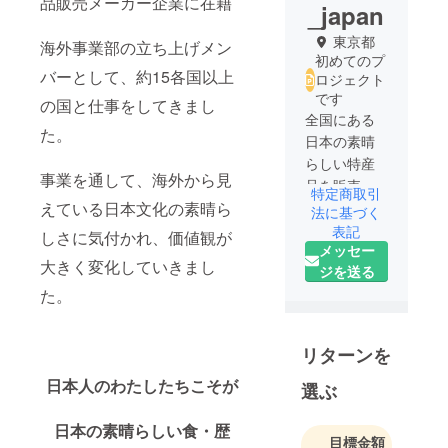
品販売メーカー企業に在籍
_japan
東京都
海外事業部の立ち上げメン
初めてのプ
バーとして、約15各国以上
ロジェクト
です
の国と仕事をしてきまし
全国にある
た。
日本の素晴
らしい特産
事業を通して、海外から見
品を販売し
特定商取引
地域活性化
えている日本文化の素晴ら
法に基づく
へ繋げられ
表記
しさに気付かれ、価値観が
メッセー
る通販サイ
大きく変化していきまし
ジを送る
トを運営い
た。
たします。
リターンを
日本人のわたしたちこそが
選ぶ
日本の素晴らしい食・歴
目標金額