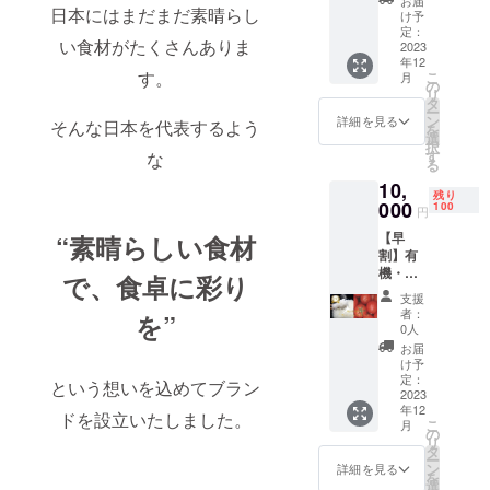
日本にはまだまだ素晴らし
か
ト) 2
け予
6,000円
本 ・北
定：
い食材がたくさんありま
(税込／
2023
海道
年12
送料込
産 か
す。
こ
月
み) ▼リ
ぼ
の
リ
ターン
ちゃ 1
タ
ー
詳細 ・
袋 ※配
ン
詳細を見る
そんな日本を代表するよう
を
特別栽
送日を
選
択
培米
あくま
す
な
る
ゆめぴ
で予定
10,
り
となり
残り
か
000
ます。
100
円
2kg×2
収穫量
【早
“素晴らしい食材
袋セッ
状況に
割】有
ト ※
配送日
機・減
配送日
が変更
で、食卓に彩り
農薬！
をあく
になる
支援
北海道
まで予
可能性
者：
を”
旭川市
定とな
がござ
0人
で育っ
りま
いま
お届
た お
す。収
す。
け予
米とト
穫量状
定：
という想いを込めてブラン
マト
2023
況に配
年12
ジュー
送日が
ドを設立いたしました。
こ
月
スセッ
変更に
の
リ
ト
なる可
タ
ー
8,000円
能性が
ン
詳細を見る
を
(税込／
ござい
選