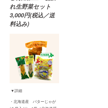
れ生野菜セット
3,000円(税込／送
料込み)
▼詳細
・北海道産 バターじゃが