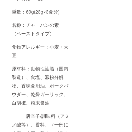
重量：69g(23g×3食分)
名称：チャーハンの素
（ペーストタイプ）
食物アレルギー：小麦・大
豆
原材料：動物性油脂（国内
製造）、食塩、澱粉分解
物、香味食用油、ポークパ
ウダー、乾燥ガーリック、
白胡椒、粉末醤油
唐辛子/調味料（アミ
ノ酸等）、香料、（一部に