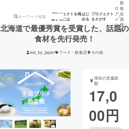
新
ロ
規
グ
会
プロジェクトを掲
はじ
プロジェクト
/
載するには
める
をさがす
イ
員
ン
登
北海道で最優秀賞を受賞した、話題の
録
食材を先行発売！
人気のプロ
注目のリ
注目の新着プロ
募集終了が近いプ
もうすぐ公開
eat_by_japan
フード・飲食店
その他
ジェクト
ターン
ジェクト
ロジェクト
されます
アート・写真
音楽
現在の支援総
額
17,0
テクノロジー・ガジェット
ゲーム・サ
00
円
映像・映画
書籍・雑誌
ビジネス・起業
チャレンジ