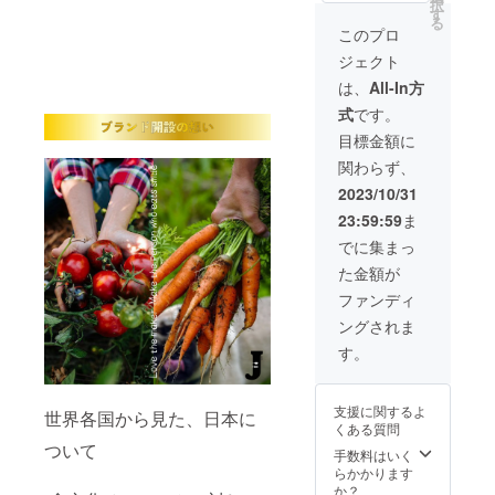
択
送料込
ます。
す
る
み) ▼リ
このプロ
ターン
ジェクト
詳細 ・
有機栽
は、
All-In方
培ゆう
式
です。
きくん
（トマ
目標金額に
ト
関わらず、
ジュー
ス）20
2023/10/31
缶 ・特
23:59:59
ま
別栽培
米 ゆ
でに集まっ
めぴり
た金額が
か
ファンディ
ングされま
2kg×2
袋セッ
す。
ト ※配
送日を
あくま
支援に関するよ
世界各国から見た、日本に
で予定
くある質問
となり
ついて
ます。
手数料はいく
収穫量
らかかります
状況に
か？