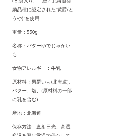
(５袋入り) 1袋／北海道奨
励品種に認定された“黄爵(と
うや)”を使用
重量：550g
名称：バターゆでじゃがい
も
食物アレルギー：牛乳
原材料：男爵いも(北海道)、
バター、塩、(原材料の一部
に乳を含む)
産地：北海道
保存方法：直射日光、高温
多湿を避け常温で保存して