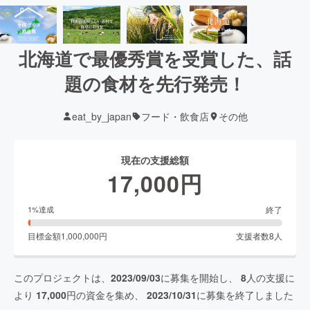
北海道で最優秀賞を受賞した、話
題の食材を先行発売！
eat_by_japan
フード・飲食店
その他
現在の支援総額
17,000
円
終了
1
%達成
目標金額
1,000,000
円
支援者数
8
人
このプロジェクトは、
2023/09/03
に募集を開始し、
8
人の支援に
より
17,000
円の資金を集め、
2023/10/31
に募集を終了しました